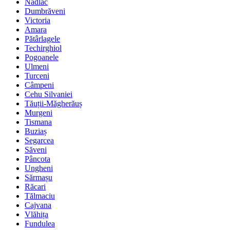
Nădlac
Dumbrăveni
Victoria
Amara
Pătârlagele
Techirghiol
Pogoanele
Ulmeni
Turceni
Câmpeni
Cehu Silvaniei
Tăuții-Măgherăuș
Murgeni
Tismana
Buziaș
Segarcea
Săveni
Pâncota
Ungheni
Sărmașu
Răcari
Tălmaciu
Cajvana
Vlăhița
Fundulea