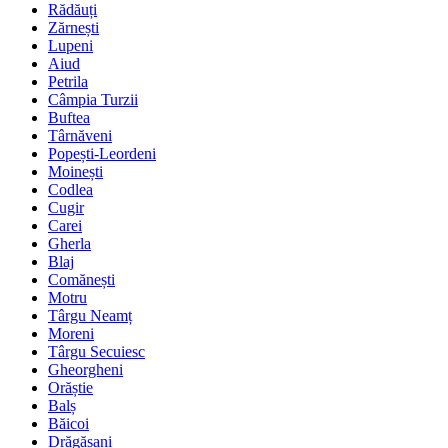
Rădăuți
Zărnești
Lupeni
Aiud
Petrila
Câmpia Turzii
Buftea
Târnăveni
Popești-Leordeni
Moinești
Codlea
Cugir
Carei
Gherla
Blaj
Comănești
Motru
Târgu Neamț
Moreni
Târgu Secuiesc
Gheorgheni
Orăștie
Balș
Băicoi
Drăgășani