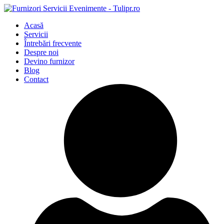
Acasă
Servicii
Întrebări frecvente
Despre noi
Devino furnizor
Blog
Contact