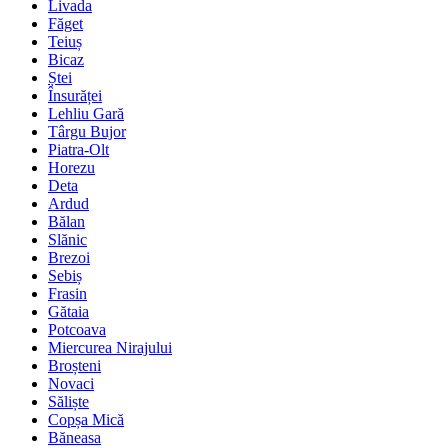
Livada
Făget
Teiuș
Bicaz
Ștei
Însurăței
Lehliu Gară
Târgu Bujor
Piatra-Olt
Horezu
Deta
Ardud
Bălan
Slănic
Brezoi
Sebiș
Frasin
Gătaia
Potcoava
Miercurea Nirajului
Broșteni
Novaci
Săliște
Copșa Mică
Băneasa