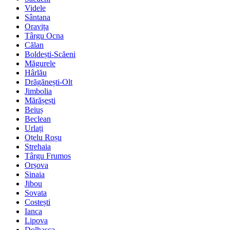
Videle
Sântana
Oravița
Târgu Ocna
Călan
Boldești-Scăeni
Măgurele
Hârlău
Drăgănești-Olt
Jimbolia
Mărășești
Beiuș
Beclean
Urlați
Oțelu Roșu
Strehaia
Târgu Frumos
Orșova
Sinaia
Jibou
Sovata
Costești
Ianca
Lipova
Dolhasca