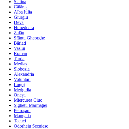
Slatina
Călărași
Alba Iulia
Giurgiu
Deva
Hunedoara
Zalău
Sfântu Gheorghe
Bârlad
Vaslui
Roman
Turda
Mediaș
Slobozia
Alexandria
Voluntari
Lugoj
Medgidia
Onești
Miercurea Ciuc
Sighetu Marmației
Petroșani
Mangalia
Tecuci
Odorheiu Secuiesc