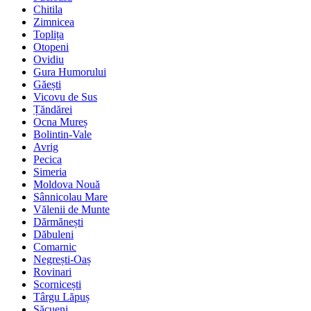
Chitila
Zimnicea
Toplița
Otopeni
Ovidiu
Gura Humorului
Găești
Vicovu de Sus
Țăndărei
Ocna Mureș
Bolintin-Vale
Avrig
Pecica
Simeria
Moldova Nouă
Sânnicolau Mare
Vălenii de Munte
Dărmănești
Dăbuleni
Comarnic
Negrești-Oaș
Rovinari
Scornicești
Târgu Lăpuș
Săcueni