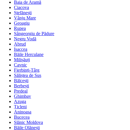
Baia de Aramă
Ciacova
Ștefănești
Vânju Mare
Geoagiu
Rupea
Sângeorgiu de Pădure
Negru Vodă
Abrud
Isaccea
Băile Herculane
Milișăuți
Cavnic
Fierbinți-Târg
Săliștea de Sus
Bălcești
Berbești
Predeal
Ghimbav
Azuga
Țicleni
Aninoasa
Bucecea
Slănic Moldova
Băile Olănești