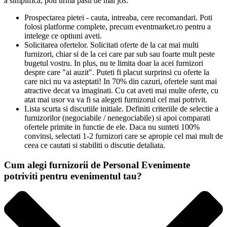
a simplifica, poti urma pasii de mai jos:
Prospectarea pietei - cauta, intreaba, cere recomandari. Poti
folosi platforme complete, precum eventmarket.ro pentru a
intelege ce optiuni aveti.
Solicitarea ofertelor. Solicitati oferte de la cat mai multi
furnizori, chiar si de la cei care par sub sau foarte mult peste
bugetul vostru. In plus, nu te limita doar la acei furnizori
despre care "ai auzit". Puteti fi placut surprinsi cu oferte la
care nici nu va asteptati! In 70% din cazuri, ofertele sunt mai
atractive decat va imaginati. Cu cat aveti mai multe oferte, cu
atat mai usor va va fi sa alegeti furnizorul cel mai potrivit.
Lista scurta si discutiile initiale. Definiti criteriile de selectie a
furnizorilor (negociabile / nenegociabile) si apoi comparati
ofertele primite in functie de ele. Daca nu sunteti 100%
convinsi, selectati 1-2 furnizori care se apropie cel mai mult de
ceea ce cautati si stabiliti o discutie detaliata.
Cum alegi furnizorii de Personal Evenimente
potriviti pentru evenimentul tau?