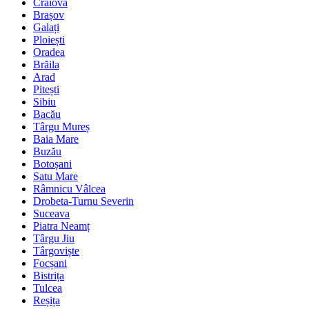
Craiova
Brașov
Galați
Ploiești
Oradea
Brăila
Arad
Pitești
Sibiu
Bacău
Târgu Mureș
Baia Mare
Buzău
Botoșani
Satu Mare
Râmnicu Vâlcea
Drobeta-Turnu Severin
Suceava
Piatra Neamț
Târgu Jiu
Târgoviște
Focșani
Bistrița
Tulcea
Reșița