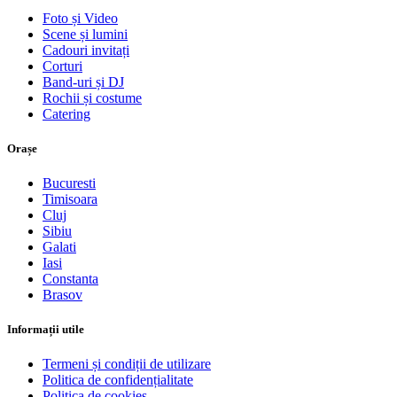
Foto și Video
Scene și lumini
Cadouri invitați
Corturi
Band-uri și DJ
Rochii și costume
Catering
Orașe
Bucuresti
Timisoara
Cluj
Sibiu
Galati
Iasi
Constanta
Brasov
Informații utile
Termeni și condiții de utilizare
Politica de confidențialitate
Politica de cookies