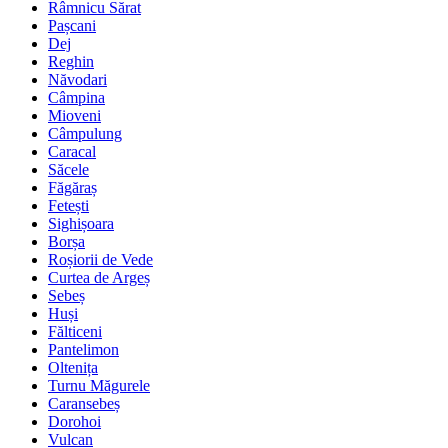
Râmnicu Sărat
Pașcani
Dej
Reghin
Năvodari
Câmpina
Mioveni
Câmpulung
Caracal
Săcele
Făgăraș
Fetești
Sighișoara
Borșa
Roșiorii de Vede
Curtea de Argeș
Sebeș
Huși
Fălticeni
Pantelimon
Oltenița
Turnu Măgurele
Caransebeș
Dorohoi
Vulcan