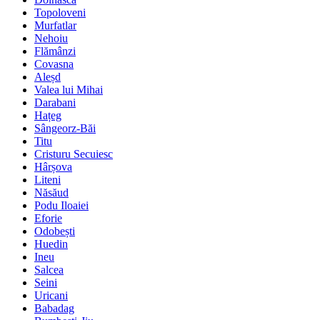
Topoloveni
Murfatlar
Nehoiu
Flămânzi
Covasna
Aleșd
Valea lui Mihai
Darabani
Hațeg
Sângeorz-Băi
Titu
Cristuru Secuiesc
Hârșova
Liteni
Năsăud
Podu Iloaiei
Eforie
Odobești
Huedin
Ineu
Salcea
Seini
Uricani
Babadag