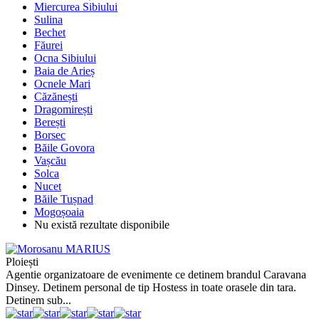
Miercurea Sibiului
Sulina
Bechet
Făurei
Ocna Sibiului
Baia de Arieș
Ocnele Mari
Căzănești
Dragomirești
Berești
Borsec
Băile Govora
Vașcău
Solca
Nucet
Băile Tușnad
Mogoșoaia
Nu există rezultate disponibile
Ploiești
Agentie organizatoare de evenimente ce detinem brandul Caravana
Dinsey. Detinem personal de tip Hostess in toate orasele din tara.
Detinem sub...