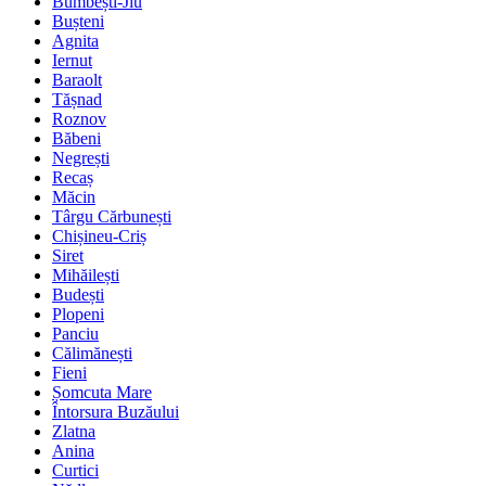
Bumbești-Jiu
Bușteni
Agnita
Iernut
Baraolt
Tășnad
Roznov
Băbeni
Negrești
Recaș
Măcin
Târgu Cărbunești
Chișineu-Criș
Siret
Mihăilești
Budești
Plopeni
Panciu
Călimănești
Fieni
Șomcuta Mare
Întorsura Buzăului
Zlatna
Anina
Curtici