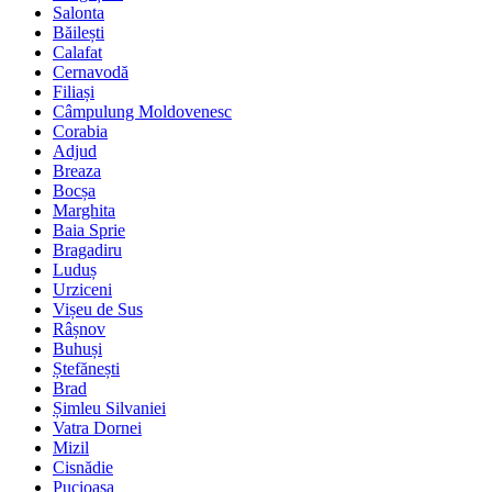
Salonta
Băilești
Calafat
Cernavodă
Filiași
Câmpulung Moldovenesc
Corabia
Adjud
Breaza
Bocșa
Marghita
Baia Sprie
Bragadiru
Luduș
Urziceni
Vișeu de Sus
Râșnov
Buhuși
Ștefănești
Brad
Șimleu Silvaniei
Vatra Dornei
Mizil
Cisnădie
Pucioasa