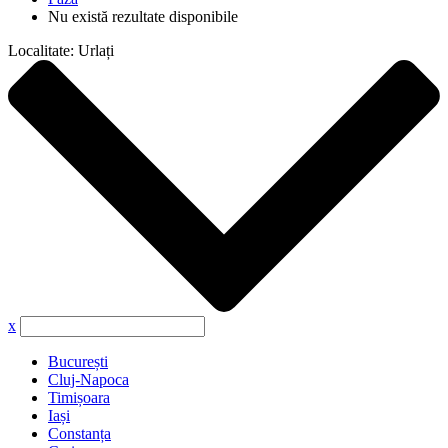
Nu există rezultate disponibile
Localitate:
Urlați
x
București
Cluj-Napoca
Timișoara
Iași
Constanța