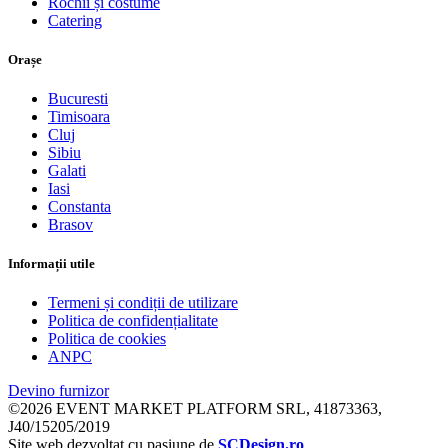
Rochii și costume
Catering
Orașe
Bucuresti
Timisoara
Cluj
Sibiu
Galati
Iasi
Constanta
Brasov
Informații utile
Termeni și condiții de utilizare
Politica de confidențialitate
Politica de cookies
ANPC
Devino furnizor
©2026 EVENT MARKET PLATFORM SRL, 41873363,
J40/15205/2019
Site web dezvoltat cu pasiune de
SCDesign.ro