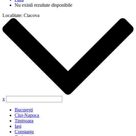
Nu există rezultate disponibile
Localitate:
Ciacova
x
București
Cluj-Napoca
Timișoara
Iași
Constanța