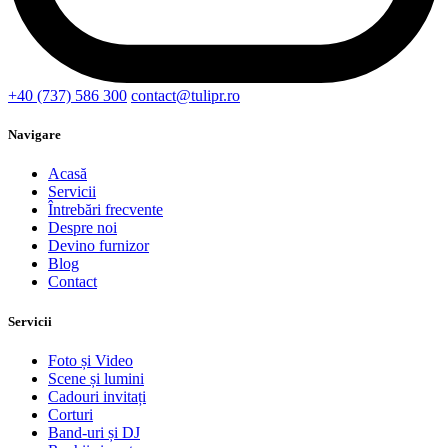
+40 (737) 586 300
contact@tulipr.ro
Navigare
Acasă
Servicii
Întrebări frecvente
Despre noi
Devino furnizor
Blog
Contact
Servicii
Foto și Video
Scene și lumini
Cadouri invitați
Corturi
Band-uri și DJ