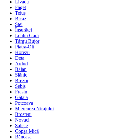
Livada
Făget
Teiuș
Bicaz
Ștei
Însurăței
Lehliu Gară
Târgu Bujor
Piatra-Olt
Horezu
Deta
Ardud
Bălan
Slănic
Brezoi
Sebiș
Frasin
Gătaia
Potcoava
Miercurea Nirajului
Broșteni
Novaci
Săliște
Copșa Mică
Băneasa