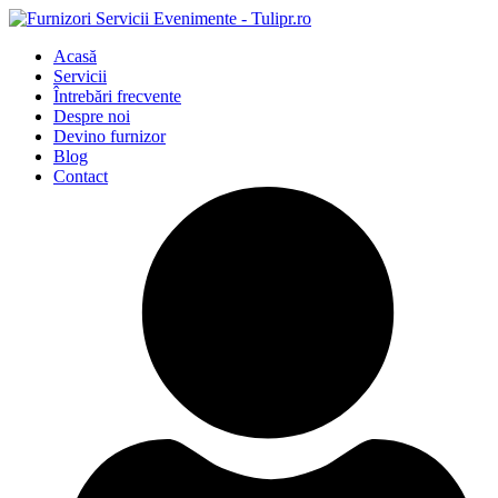
Acasă
Servicii
Întrebări frecvente
Despre noi
Devino furnizor
Blog
Contact