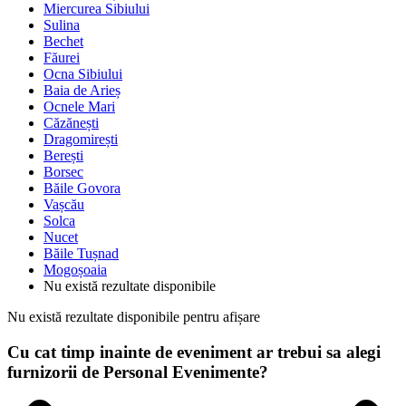
Miercurea Sibiului
Sulina
Bechet
Făurei
Ocna Sibiului
Baia de Arieș
Ocnele Mari
Căzănești
Dragomirești
Berești
Borsec
Băile Govora
Vașcău
Solca
Nucet
Băile Tușnad
Mogoșoaia
Nu există rezultate disponibile
Nu există rezultate disponibile pentru afișare
Cu cat timp inainte de eveniment ar trebui sa alegi
furnizorii de Personal Evenimente?