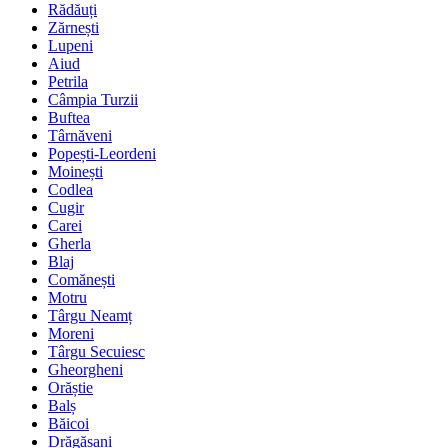
Rădăuți
Zărnești
Lupeni
Aiud
Petrila
Câmpia Turzii
Buftea
Târnăveni
Popești-Leordeni
Moinești
Codlea
Cugir
Carei
Gherla
Blaj
Comănești
Motru
Târgu Neamț
Moreni
Târgu Secuiesc
Gheorgheni
Orăștie
Balș
Băicoi
Drăgășani