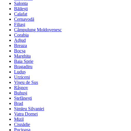
Salonta
Băilești
Calafat
Cernavodă
Filiași
Câmpulung Moldovenesc
Corabia
Adjud
Breaza
Bocșa
Marghita
Baia Sprie
Bragadiru
Luduș
Urziceni
Vișeu de Sus
Râșnov
Buhuși
Ștefănești
Brad
Șimleu Silvaniei
Vatra Dornei
Mizil
Cisnădie
Pucioasa