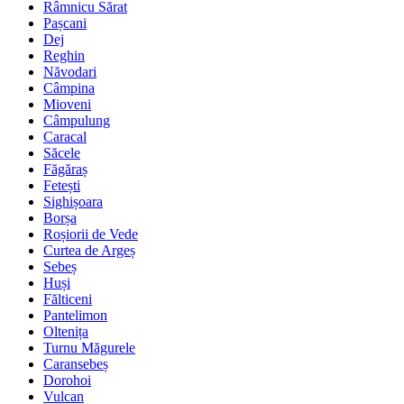
Râmnicu Sărat
Pașcani
Dej
Reghin
Năvodari
Câmpina
Mioveni
Câmpulung
Caracal
Săcele
Făgăraș
Fetești
Sighișoara
Borșa
Roșiorii de Vede
Curtea de Argeș
Sebeș
Huși
Fălticeni
Pantelimon
Oltenița
Turnu Măgurele
Caransebeș
Dorohoi
Vulcan