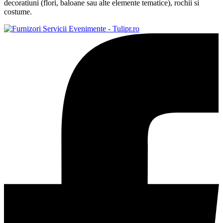
decoratiuni (flori, baloane sau alte elemente tematice), rochii si
costume.