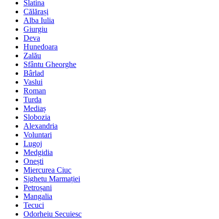
Slatina
Călărași
Alba Iulia
Giurgiu
Deva
Hunedoara
Zalău
Sfântu Gheorghe
Bârlad
Vaslui
Roman
Turda
Mediaș
Slobozia
Alexandria
Voluntari
Lugoj
Medgidia
Onești
Miercurea Ciuc
Sighetu Marmației
Petroșani
Mangalia
Tecuci
Odorheiu Secuiesc