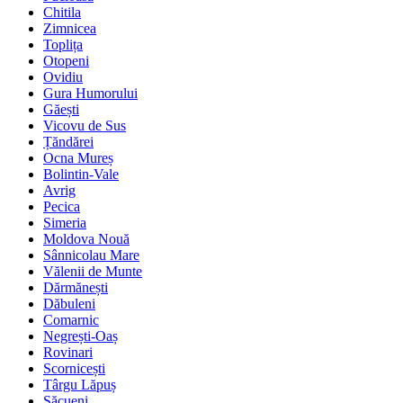
Chitila
Zimnicea
Toplița
Otopeni
Ovidiu
Gura Humorului
Găești
Vicovu de Sus
Țăndărei
Ocna Mureș
Bolintin-Vale
Avrig
Pecica
Simeria
Moldova Nouă
Sânnicolau Mare
Vălenii de Munte
Dărmănești
Dăbuleni
Comarnic
Negrești-Oaș
Rovinari
Scornicești
Târgu Lăpuș
Săcueni