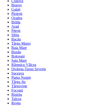
Craiova
Brașov
Galați
Ploiești
Oradea
Brăila
Arad
Pitești
Sibiu
Bacău
Târgu Mureș
Baia Mare
Buzău
Botoșani
Satu Mare
Râmnicu Vâlcea
Drobeta-Turnu Severin
Suceava
Piatra Neamț
Târgu Jiu
Târgoviște
Focșani
Bistrița
Tulcea
Reșița