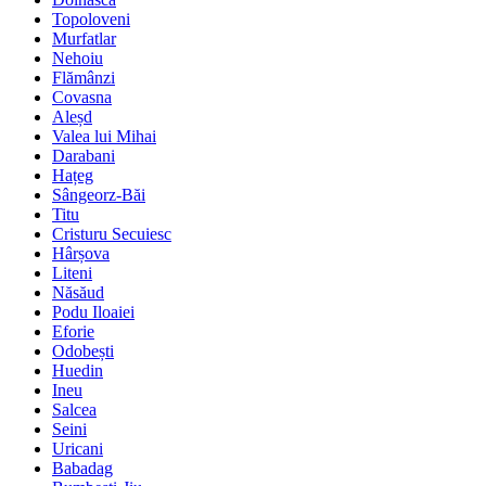
Topoloveni
Murfatlar
Nehoiu
Flămânzi
Covasna
Aleșd
Valea lui Mihai
Darabani
Hațeg
Sângeorz-Băi
Titu
Cristuru Secuiesc
Hârșova
Liteni
Năsăud
Podu Iloaiei
Eforie
Odobești
Huedin
Ineu
Salcea
Seini
Uricani
Babadag