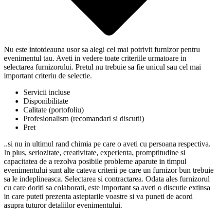
Nu este intotdeauna usor sa alegi cel mai potrivit furnizor pentru
evenimentul tau. Aveti in vedere toate criteriile urmatoare in
selectarea furnizorului. Pretul nu trebuie sa fie unicul sau cel mai
important criteriu de selectie.
Servicii incluse
Disponibilitate
Calitate (portofoliu)
Profesionalism (recomandari si discutii)
Pret
..si nu in ultimul rand chimia pe care o aveti cu persoana respectiva.
In plus, seriozitate, creativitate, experienta, promptitudine si
capacitatea de a rezolva posibile probleme aparute in timpul
evenimentului sunt alte cateva criterii pe care un furnizor bun trebuie
sa le indeplineasca. Selectarea si contractarea. Odata ales furnizorul
cu care doriti sa colaborati, este important sa aveti o discutie extinsa
in care puteti prezenta asteptarile voastre si va puneti de acord
asupra tuturor detaliilor evenimentului.