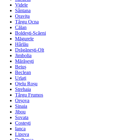
Videle
Sântana
Oravița
Târgu Ocna
Călan
Boldești-Scăeni
Măgurele
Hârlău
Drăgănești-Olt
Jimbolia
Mărășești
Beiuș
Beclean
Urlați
Oțelu Roșu
Strehaia
Târgu Frumos
Orșova
Sinaia
Jibou
Sovata
Costești
Ianca
Lipova
Dolhasca