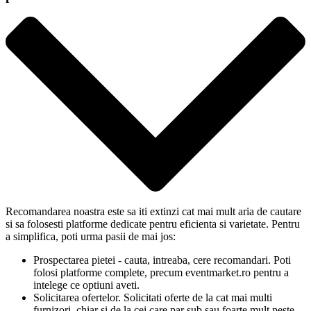
Recomandarea noastra este sa iti extinzi cat mai mult aria de cautare
si sa folosesti platforme dedicate pentru eficienta si varietate. Pentru
a simplifica, poti urma pasii de mai jos:
Prospectarea pietei - cauta, intreaba, cere recomandari. Poti
folosi platforme complete, precum eventmarket.ro pentru a
intelege ce optiuni aveti.
Solicitarea ofertelor. Solicitati oferte de la cat mai multi
furnizori, chiar si de la cei care par sub sau foarte mult peste