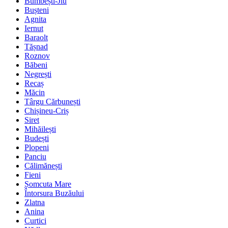
Bumbești-Jiu
Bușteni
Agnita
Iernut
Baraolt
Tășnad
Roznov
Băbeni
Negrești
Recaș
Măcin
Târgu Cărbunești
Chișineu-Criș
Siret
Mihăilești
Budești
Plopeni
Panciu
Călimănești
Fieni
Șomcuta Mare
Întorsura Buzăului
Zlatna
Anina
Curtici