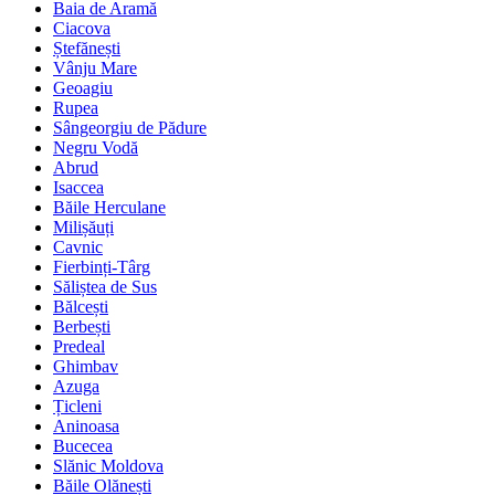
Baia de Aramă
Ciacova
Ștefănești
Vânju Mare
Geoagiu
Rupea
Sângeorgiu de Pădure
Negru Vodă
Abrud
Isaccea
Băile Herculane
Milișăuți
Cavnic
Fierbinți-Târg
Săliștea de Sus
Bălcești
Berbești
Predeal
Ghimbav
Azuga
Țicleni
Aninoasa
Bucecea
Slănic Moldova
Băile Olănești