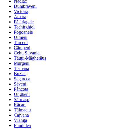
Nădlac
Dumbrăveni
Victoria
Amara
Pătârlagele
Techirghiol
Pogoanele
Ulmeni
Turceni
Câmpeni
Cehu Silvaniei
Tăuții-Măgherăuș
Murgeni
Tismana
Buziaș
Segarcea
Săveni
Pâncota
Ungheni
Sărmașu
Răcari
Tălmaciu
Cajvana
Vlăhița
Fundulea