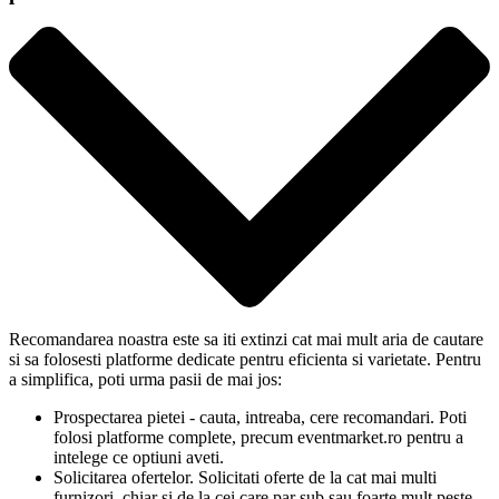
Recomandarea noastra este sa iti extinzi cat mai mult aria de cautare
si sa folosesti platforme dedicate pentru eficienta si varietate. Pentru
a simplifica, poti urma pasii de mai jos:
Prospectarea pietei - cauta, intreaba, cere recomandari. Poti
folosi platforme complete, precum eventmarket.ro pentru a
intelege ce optiuni aveti.
Solicitarea ofertelor. Solicitati oferte de la cat mai multi
furnizori, chiar si de la cei care par sub sau foarte mult peste