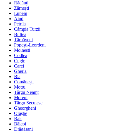
Rădăuți
Zărnești
Lupeni
Aiud
Petrila
Câmpia Turzii
Buftea
Târnăveni
Popești-Leordeni
Moinești
Codlea
Cugir
Carei
Gherla
Blaj
Comănești
Motru
Târgu Neamț
Moreni
Târgu Secuiesc
Gheorgheni
Orăștie
Balș
Băicoi
Drăgășani