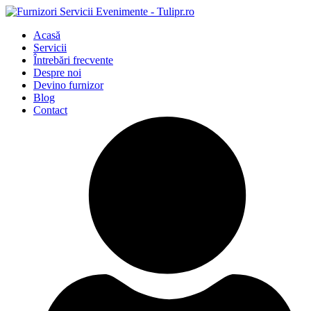
Acasă
Servicii
Întrebări frecvente
Despre noi
Devino furnizor
Blog
Contact