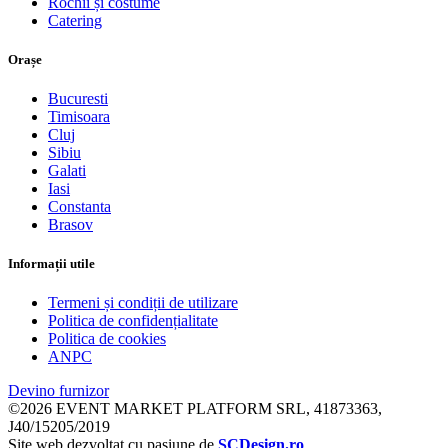
Rochii și costume
Catering
Orașe
Bucuresti
Timisoara
Cluj
Sibiu
Galati
Iasi
Constanta
Brasov
Informații utile
Termeni și condiții de utilizare
Politica de confidențialitate
Politica de cookies
ANPC
Devino furnizor
©2026 EVENT MARKET PLATFORM SRL, 41873363,
J40/15205/2019
Site web dezvoltat cu pasiune de
SCDesign.ro