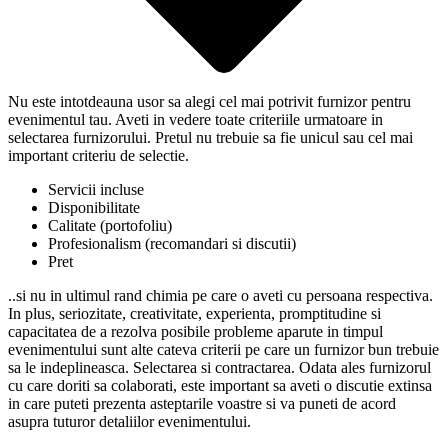
Nu este intotdeauna usor sa alegi cel mai potrivit furnizor pentru
evenimentul tau. Aveti in vedere toate criteriile urmatoare in
selectarea furnizorului. Pretul nu trebuie sa fie unicul sau cel mai
important criteriu de selectie.
Servicii incluse
Disponibilitate
Calitate (portofoliu)
Profesionalism (recomandari si discutii)
Pret
..si nu in ultimul rand chimia pe care o aveti cu persoana respectiva.
In plus, seriozitate, creativitate, experienta, promptitudine si
capacitatea de a rezolva posibile probleme aparute in timpul
evenimentului sunt alte cateva criterii pe care un furnizor bun trebuie
sa le indeplineasca. Selectarea si contractarea. Odata ales furnizorul
cu care doriti sa colaborati, este important sa aveti o discutie extinsa
in care puteti prezenta asteptarile voastre si va puneti de acord
asupra tuturor detaliilor evenimentului.