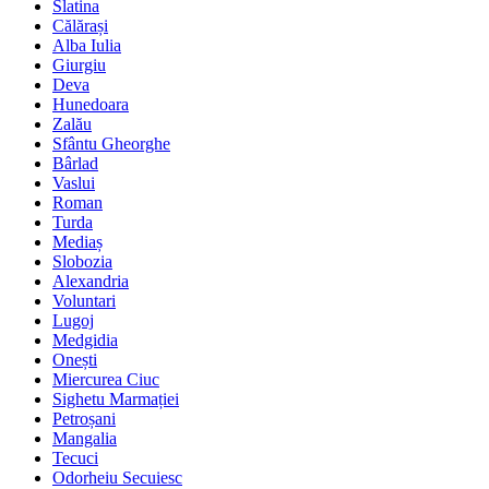
Slatina
Călărași
Alba Iulia
Giurgiu
Deva
Hunedoara
Zalău
Sfântu Gheorghe
Bârlad
Vaslui
Roman
Turda
Mediaș
Slobozia
Alexandria
Voluntari
Lugoj
Medgidia
Onești
Miercurea Ciuc
Sighetu Marmației
Petroșani
Mangalia
Tecuci
Odorheiu Secuiesc