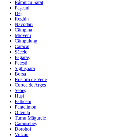
Râmnicu Sărat
Pașcani
Dej
Reghin
Năvodari
Câmpina
Mioveni
Câmpulung
Caracal
Săcele
Făgăraș
Fetești
Sighișoara
Borșa
Roșiorii de Vede
Curtea de Argeș
Sebeș
Huși
Fălticeni
Pantelimon
Oltenița
Turnu Măgurele
Caransebeș
Dorohoi
Vulcan