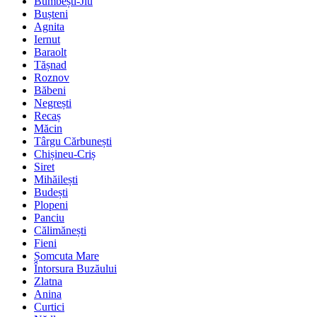
Bumbești-Jiu
Bușteni
Agnita
Iernut
Baraolt
Tășnad
Roznov
Băbeni
Negrești
Recaș
Măcin
Târgu Cărbunești
Chișineu-Criș
Siret
Mihăilești
Budești
Plopeni
Panciu
Călimănești
Fieni
Șomcuta Mare
Întorsura Buzăului
Zlatna
Anina
Curtici