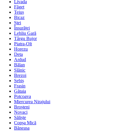
Livada
Făget
Teiuș
Bicaz
Ștei
Însurăței
Lehliu Gară
Târgu Bujor
Piatra-Olt
Horezu
Deta
Ardud
Bălan
Slănic
Brezoi
Sebiș
Frasin
Gătaia
Potcoava
Miercurea Nirajului
Broșteni
Novaci
Săliște
Copșa Mică
Băneasa