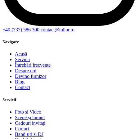
+40 (737) 586 300
contact@tulipr.ro
Navigare
Acasă
Servicii
Întrebări frecvente
Despre noi
Devino furnizor
Blog
Contact
Servicii
Foto și Video
Scene și lumini
Cadouri invitați
Corturi
Band-uri și DJ