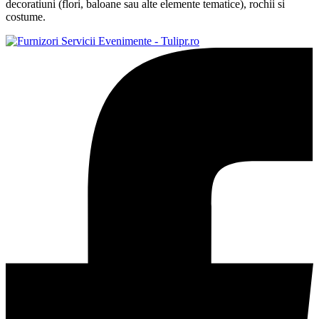
decoratiuni (flori, baloane sau alte elemente tematice), rochii si
costume.