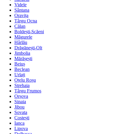
Videle
Sântana
Oravița
Târgu Ocna
Călan
Boldești-Scăeni
Măgurele
Hârlău
Drăgănești-Olt
Jimbolia
Mărășești
Beiuș
Beclean
Urlați
Oțelu Roșu
Strehaia
Târgu Frumos
Orșova
Sinaia
Jibou
Sovata
Costești
Ianca
Lipova
Dolhasca