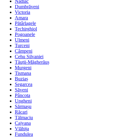
Nădlac
Dumbrăveni
Victoria
Amara
Pătârlagele
Techirghiol
Pogoanele
Ulmeni
Turceni
Câmpeni
Cehu Silvaniei
Tăuții-Măgherăuș
Murgeni
Tismana
Buziaș
Segarcea
Săveni
Pâncota
Ungheni
Sărmașu
Răcari
Tălmaciu
Cajvana
Vlăhița
Fundulea