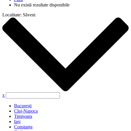
Nu există rezultate disponibile
Localitate:
Săveni
x
București
Cluj-Napoca
Timișoara
Iași
Constanța