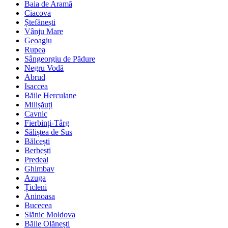
Baia de Aramă
Ciacova
Ștefănești
Vânju Mare
Geoagiu
Rupea
Sângeorgiu de Pădure
Negru Vodă
Abrud
Isaccea
Băile Herculane
Milișăuți
Cavnic
Fierbinți-Târg
Săliștea de Sus
Bălcești
Berbești
Predeal
Ghimbav
Azuga
Țicleni
Aninoasa
Bucecea
Slănic Moldova
Băile Olănești