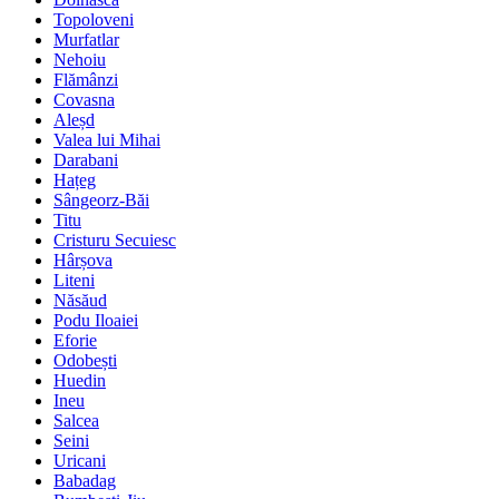
Topoloveni
Murfatlar
Nehoiu
Flămânzi
Covasna
Aleșd
Valea lui Mihai
Darabani
Hațeg
Sângeorz-Băi
Titu
Cristuru Secuiesc
Hârșova
Liteni
Năsăud
Podu Iloaiei
Eforie
Odobești
Huedin
Ineu
Salcea
Seini
Uricani
Babadag