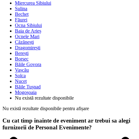
Miercurea Sibiului
Sulina
Bechet
Făurei
Ocna Sibiului
Baia de Arieș
Ocnele Mari
Căzănești
Dragomirești
Berești
Borsec
Băile Govora
Vașcău
Solca
Nucet
Băile Tușnad
Mogoșoaia
Nu există rezultate disponibile
Nu există rezultate disponibile pentru afișare
Cu cat timp inainte de eveniment ar trebui sa alegi
furnizorii de Personal Evenimente?