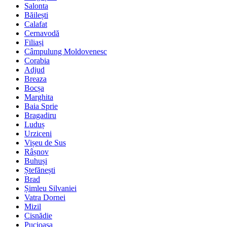
Salonta
Băilești
Calafat
Cernavodă
Filiași
Câmpulung Moldovenesc
Corabia
Adjud
Breaza
Bocșa
Marghita
Baia Sprie
Bragadiru
Luduș
Urziceni
Vișeu de Sus
Râșnov
Buhuși
Ștefănești
Brad
Șimleu Silvaniei
Vatra Dornei
Mizil
Cisnădie
Pucioasa