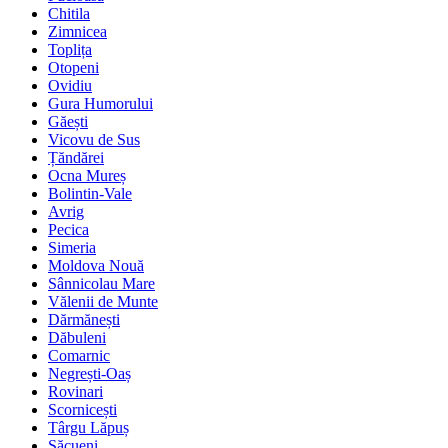
Chitila
Zimnicea
Toplița
Otopeni
Ovidiu
Gura Humorului
Găești
Vicovu de Sus
Țăndărei
Ocna Mureș
Bolintin-Vale
Avrig
Pecica
Simeria
Moldova Nouă
Sânnicolau Mare
Vălenii de Munte
Dărmănești
Dăbuleni
Comarnic
Negrești-Oaș
Rovinari
Scornicești
Târgu Lăpuș
Săcueni