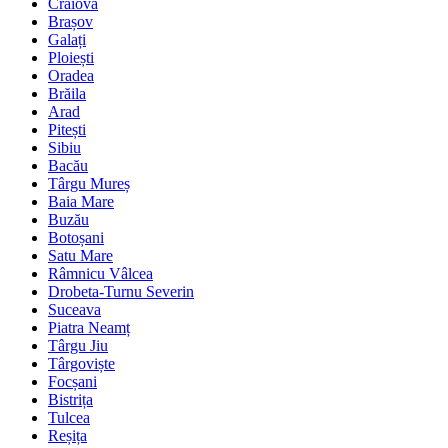
Craiova
Brașov
Galați
Ploiești
Oradea
Brăila
Arad
Pitești
Sibiu
Bacău
Târgu Mureș
Baia Mare
Buzău
Botoșani
Satu Mare
Râmnicu Vâlcea
Drobeta-Turnu Severin
Suceava
Piatra Neamț
Târgu Jiu
Târgoviște
Focșani
Bistrița
Tulcea
Reșița