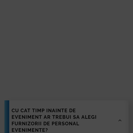
Bistrița
Tulcea
Reșița
Slatina
Călărași
Devin
Alba Iulia
Giurgiu
Deva
Hunedoara
Zalău
furniz
Sfântu Gheorghe
Bârlad
Vaslui
Roman
CU CAT TIMP INAINTE DE
Turda
EVENIMENT AR TREBUI SA ALEGI
Mediaș
FURNIZORII DE PERSONAL
Slobozia
EVENIMENTE?