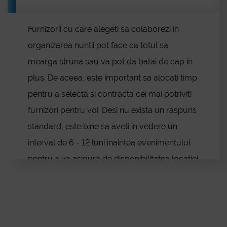
Alexandria
Voluntari
Furnizorii cu care alegeti sa colaborezi in
Lugoj
organizarea nuntii pot face ca totul sa
Medgidia
Blog
Onești
mearga struna sau va pot da batai de cap in
Miercurea Ciuc
plus. De aceea, este important sa alocati timp
Sighetu Marmației
pentru a selecta si contracta cei mai potriviti
Petroșani
furnizori pentru voi. Desi nu exista un raspuns
Mangalia
Tecuci
standard, este bine sa aveti in vedere un
Odorheiu Secuiesc
interval de 6 - 12 luni inaintea evenimentului
Râmnicu Sărat
pentru a va asigura de disponibilitatea locatiei
Pașcani
si a furnizorilor.
Conta
Dej
Reghin
Năvodari
Câmpina