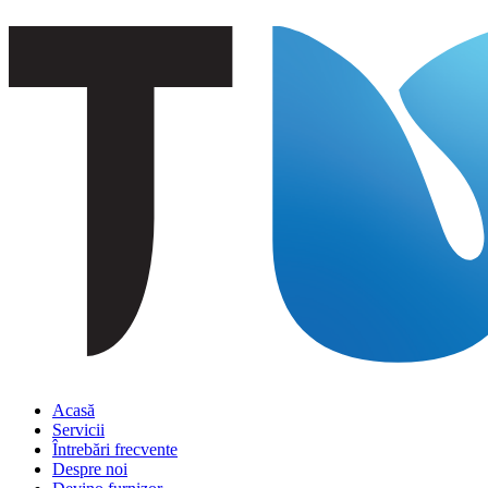
Acasă
Servicii
Întrebări frecvente
Despre noi