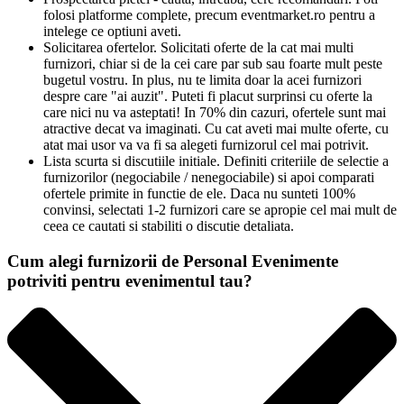
folosi platforme complete, precum eventmarket.ro pentru a
intelege ce optiuni aveti.
Solicitarea ofertelor. Solicitati oferte de la cat mai multi
furnizori, chiar si de la cei care par sub sau foarte mult peste
bugetul vostru. In plus, nu te limita doar la acei furnizori
despre care "ai auzit". Puteti fi placut surprinsi cu oferte la
care nici nu va asteptati! In 70% din cazuri, ofertele sunt mai
atractive decat va imaginati. Cu cat aveti mai multe oferte, cu
atat mai usor va va fi sa alegeti furnizorul cel mai potrivit.
Lista scurta si discutiile initiale. Definiti criteriile de selectie a
furnizorilor (negociabile / nenegociabile) si apoi comparati
ofertele primite in functie de ele. Daca nu sunteti 100%
convinsi, selectati 1-2 furnizori care se apropie cel mai mult de
ceea ce cautati si stabiliti o discutie detaliata.
Cum alegi furnizorii de Personal Evenimente
potriviti pentru evenimentul tau?