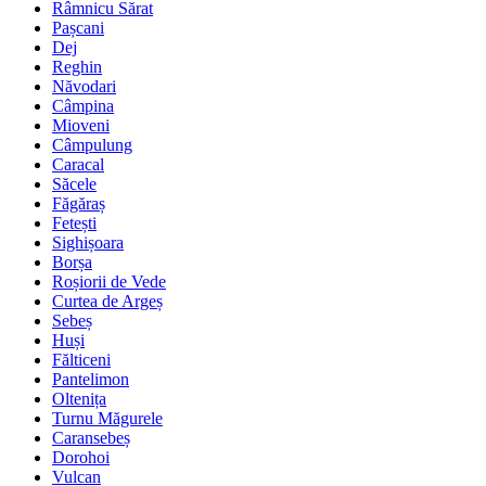
Râmnicu Sărat
Pașcani
Dej
Reghin
Năvodari
Câmpina
Mioveni
Câmpulung
Caracal
Săcele
Făgăraș
Fetești
Sighișoara
Borșa
Roșiorii de Vede
Curtea de Argeș
Sebeș
Huși
Fălticeni
Pantelimon
Oltenița
Turnu Măgurele
Caransebeș
Dorohoi
Vulcan