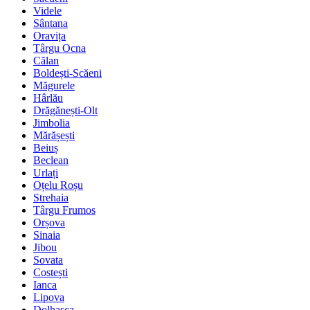
Videle
Sântana
Oravița
Târgu Ocna
Călan
Boldești-Scăeni
Măgurele
Hârlău
Drăgănești-Olt
Jimbolia
Mărășești
Beiuș
Beclean
Urlați
Oțelu Roșu
Strehaia
Târgu Frumos
Orșova
Sinaia
Jibou
Sovata
Costești
Ianca
Lipova
Dolhasca