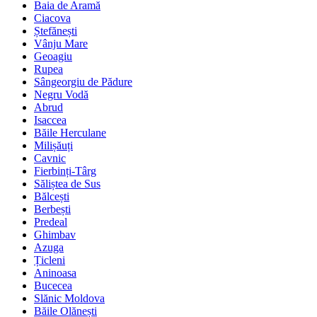
Baia de Aramă
Ciacova
Ștefănești
Vânju Mare
Geoagiu
Rupea
Sângeorgiu de Pădure
Negru Vodă
Abrud
Isaccea
Băile Herculane
Milișăuți
Cavnic
Fierbinți-Târg
Săliștea de Sus
Bălcești
Berbești
Predeal
Ghimbav
Azuga
Țicleni
Aninoasa
Bucecea
Slănic Moldova
Băile Olănești