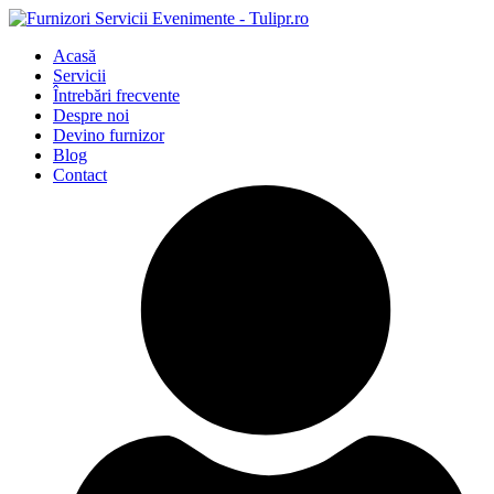
Acasă
Servicii
Întrebări frecvente
Despre noi
Devino furnizor
Blog
Contact