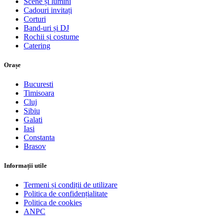
Scene și lumini
Cadouri invitați
Corturi
Band-uri și DJ
Rochii și costume
Catering
Orașe
Bucuresti
Timisoara
Cluj
Sibiu
Galati
Iasi
Constanta
Brasov
Informații utile
Termeni și condiții de utilizare
Politica de confidențialitate
Politica de cookies
ANPC