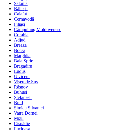
Salonta
Băilești
Calafat
Cernavodă
Filiași
Câmpulung Moldovenesc
Corabia
Adjud
Breaza
Bocșa
Marghita
Baia Sprie
Bragadiru
Luduș
Urziceni
Vișeu de Sus
Râșnov
Buhuși
Ștefănești
Brad
Șimleu Silvaniei
Vatra Dornei
Mizil
Cisnădie
Pucioasa