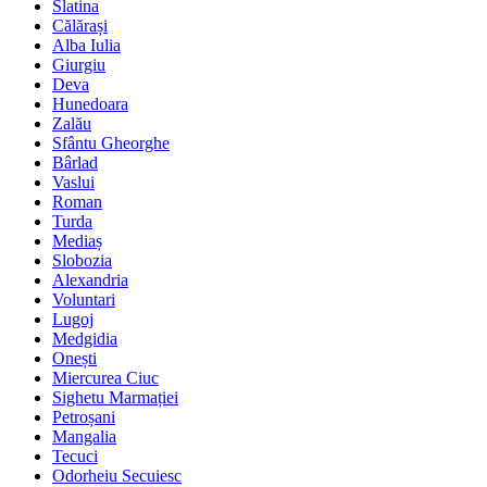
Slatina
Călărași
Alba Iulia
Giurgiu
Deva
Hunedoara
Zalău
Sfântu Gheorghe
Bârlad
Vaslui
Roman
Turda
Mediaș
Slobozia
Alexandria
Voluntari
Lugoj
Medgidia
Onești
Miercurea Ciuc
Sighetu Marmației
Petroșani
Mangalia
Tecuci
Odorheiu Secuiesc