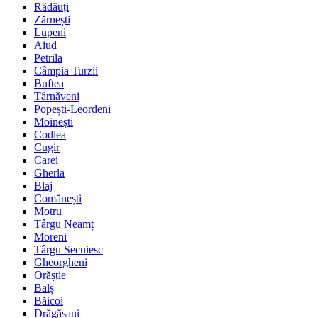
Rădăuți
Zărnești
Lupeni
Aiud
Petrila
Câmpia Turzii
Buftea
Târnăveni
Popești-Leordeni
Moinești
Codlea
Cugir
Carei
Gherla
Blaj
Comănești
Motru
Târgu Neamț
Moreni
Târgu Secuiesc
Gheorgheni
Orăștie
Balș
Băicoi
Drăgășani