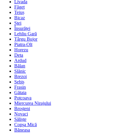
Livada
Făget
Teiuș
Bicaz
Ștei
Însurăței
Lehliu Gară
Târgu Bujor
Piatra-Olt
Horezu
Deta
Ardud
Bălan
Slănic
Brezoi
Sebiș
Frasin
Gătaia
Potcoava
Miercurea Nirajului
Broșteni
Novaci
Săliște
Copșa Mică
Băneasa