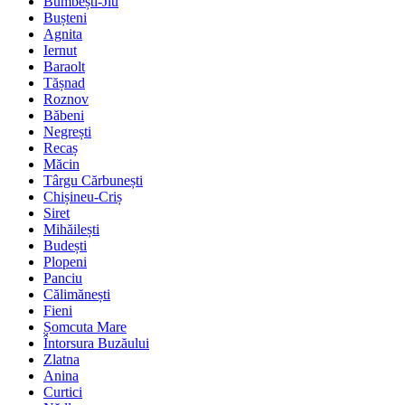
Bumbești-Jiu
Bușteni
Agnita
Iernut
Baraolt
Tășnad
Roznov
Băbeni
Negrești
Recaș
Măcin
Târgu Cărbunești
Chișineu-Criș
Siret
Mihăilești
Budești
Plopeni
Panciu
Călimănești
Fieni
Șomcuta Mare
Întorsura Buzăului
Zlatna
Anina
Curtici