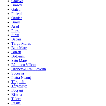
Craiova
Brașov
Galați
Ploiești
Oradea
Brăila
Arad
Pitești
Sibiu
Bacău
Târgu Mureș
Baia Mare
Buzău
Botoșani
Satu Mare
Râmnicu Vâlcea
Drobeta-Turnu Severin
Suceava
Piatra Neamț
Târgu Jiu
Târgoviște
Focșani
Bistrița
Tulcea
Reșița