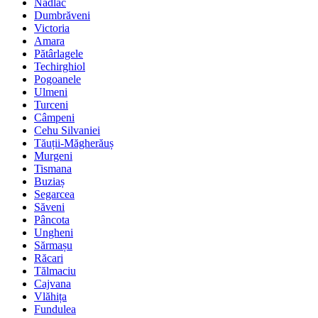
Nădlac
Dumbrăveni
Victoria
Amara
Pătârlagele
Techirghiol
Pogoanele
Ulmeni
Turceni
Câmpeni
Cehu Silvaniei
Tăuții-Măgherăuș
Murgeni
Tismana
Buziaș
Segarcea
Săveni
Pâncota
Ungheni
Sărmașu
Răcari
Tălmaciu
Cajvana
Vlăhița
Fundulea