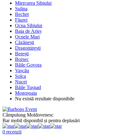
Miercurea Sibiului
Sulina
Bechet
Făurei
Ocna Sibiului
Baia de Arieș
Ocnele Mari
Căzănești
Dragomirești
Berești
Borsec
Băile Govora
Vașcău
Solca
Nucet
Băile Tușnad
Mogoșoaia
Nu există rezultate disponibile
Câmpulung Moldovenesc
Bar mobil disponibil și pentru deplasări
0 recenzii