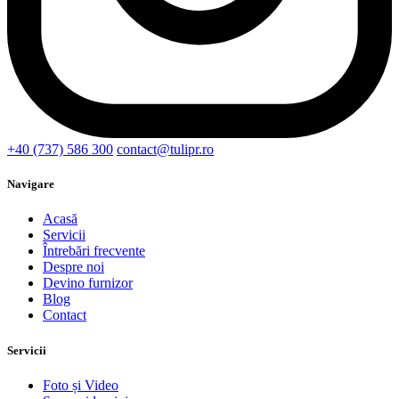
+40 (737) 586 300
contact@tulipr.ro
Navigare
Acasă
Servicii
Întrebări frecvente
Despre noi
Devino furnizor
Blog
Contact
Servicii
Foto și Video