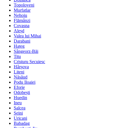
Topoloveni
Murfatlar
Nehoiu
Flămânzi
Covasna
Aleșd
Valea lui Mihai
Darabani
Hațeg
Sângeorz-Băi
Titu
Cristuru Secuiesc
Hârșova
Liteni
Năsăud
Podu Iloaiei
Eforie
Odobești
Huedin
Ineu
Salcea
Seini
Uricani
Babadag