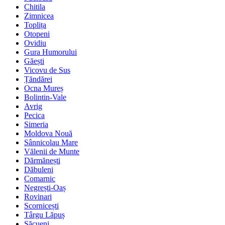
Chitila
Zimnicea
Toplița
Otopeni
Ovidiu
Gura Humorului
Găești
Vicovu de Sus
Țăndărei
Ocna Mureș
Bolintin-Vale
Avrig
Pecica
Simeria
Moldova Nouă
Sânnicolau Mare
Vălenii de Munte
Dărmănești
Dăbuleni
Comarnic
Negrești-Oaș
Rovinari
Scornicești
Târgu Lăpuș
Săcueni