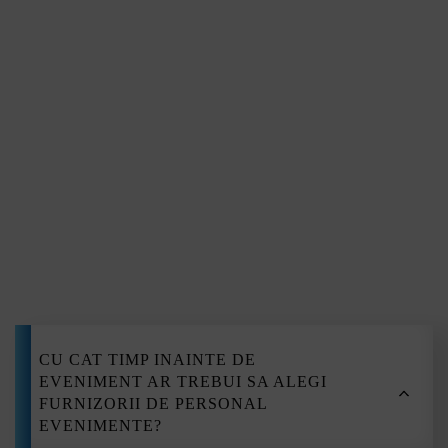
Bistrița
Tulcea
Reșița
Slatina
Călărași
Devino
Alba Iulia
Giurgiu
Deva
Hunedoara
furnizo
Zalău
Sfântu Gheorghe
Bârlad
Vaslui
Roman
CU CAT TIMP INAINTE DE
Turda
EVENIMENT AR TREBUI SA ALEGI
Mediaș
FURNIZORII DE PERSONAL
EVENIMENTE?
Slobozia