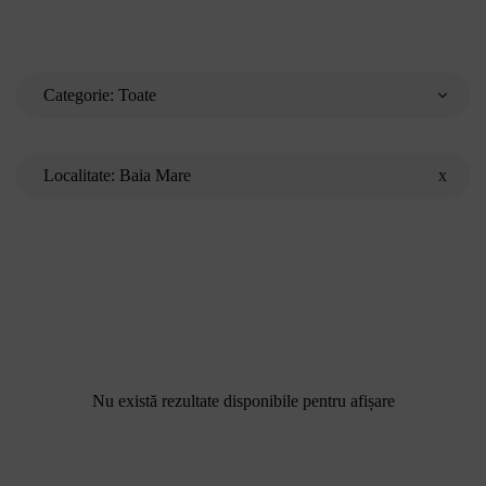
Categorie:
Toate
Întrebăr
Barmani
Ospătari
Localitate:
Baia Mare
x
Chefs
București
Hostess
frecven
Cluj-Napoca
Pază
Timișoara
Iași
Constanța
Craiova
Brașov
Nu există rezultate disponibile pentru afișare
Galați
Ploiești
Oradea