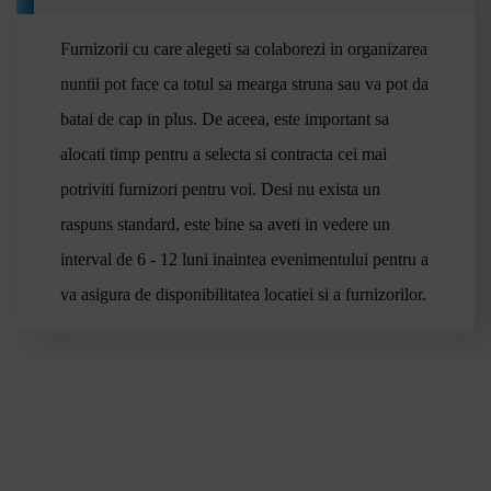
Alexandria
Voluntari
Furnizorii cu care alegeti sa colaborezi in organizarea
Lugoj
nuntii pot face ca totul sa mearga struna sau va pot da
Medgidia
Blog
batai de cap in plus. De aceea, este important sa
Onești
Miercurea Ciuc
alocati timp pentru a selecta si contracta cei mai
Sighetu Marmației
potriviti furnizori pentru voi. Desi nu exista un
Petroșani
raspuns standard, este bine sa aveti in vedere un
Mangalia
interval de 6 - 12 luni inaintea evenimentului pentru a
Tecuci
Odorheiu Secuiesc
va asigura de disponibilitatea locatiei si a furnizorilor.
Râmnicu Sărat
Pașcani
Contac
Dej
Reghin
Năvodari
Câmpina