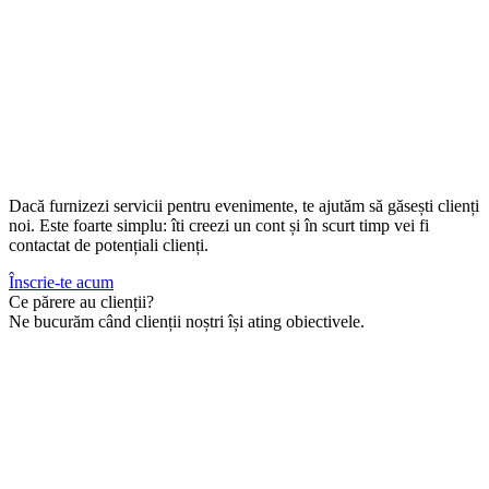
Dacă furnizezi servicii pentru evenimente, te ajutăm să găsești clienți
noi. Este foarte simplu: îti creezi un cont și în scurt timp vei fi
contactat de potențiali clienți.
Înscrie-te acum
Ce părere au clienții?
Ne bucurăm când clienții noștri își ating obiectivele.