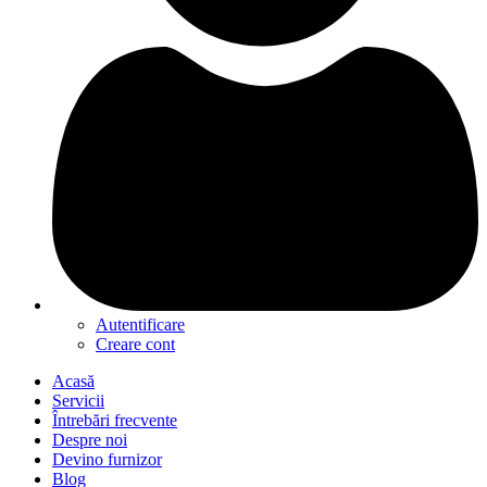
Autentificare
Creare cont
Acasă
Servicii
Întrebări frecvente
Despre noi
Devino furnizor
Blog