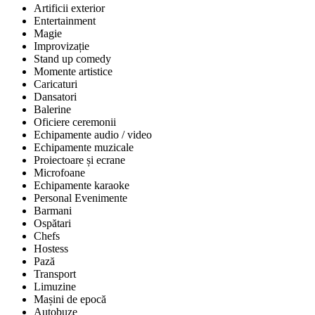
Artificii exterior
Entertainment
Magie
Improvizație
Stand up comedy
Momente artistice
Caricaturi
Dansatori
Balerine
Oficiere ceremonii
Echipamente audio / video
Echipamente muzicale
Proiectoare și ecrane
Microfoane
Echipamente karaoke
Personal Evenimente
Barmani
Ospătari
Chefs
Hostess
Pază
Transport
Limuzine
Mașini de epocă
Autobuze