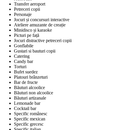
Transfer aeroport
Petreceri copii
Personaje
Jocuri și concursuri interactive
Ateliere amuzante de creație
Minidisco și karaoke
Picturi pe față
Jocuri distractive petreceri copii
Gonflabile
Gustari si bauturi copii
Catering
Candy bar
Torturi
Bufet suedez
Platouri brânzeturi
Bar de fructe
Băuturi alcoolice
Băuturi non alcoolice
Băuturi artizanale
Lemonade bar
Cocktail bar
Specific românesc
Specific mexican
Specific grecesc
Specific italian