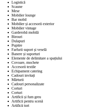
Logistică
Scaune
Mese
Mobilier lounge
Bar mobil
Mobilier și accesorii exterior
Mobilier vintage
Garderobă mobilă
Birouri
Dulapuri
Pupitre
Farfurii suport și veselă
Banere și suporturi
Elemente de delimitare a spațiului
Covoare, mochete
Accesorii textile
Echipament catering
Cadouri invitați
Mărturii
Cadouri personalizate
Corturi
Corturi
Artificii și fum greu
Artificii pentru scenă
Artificii tort