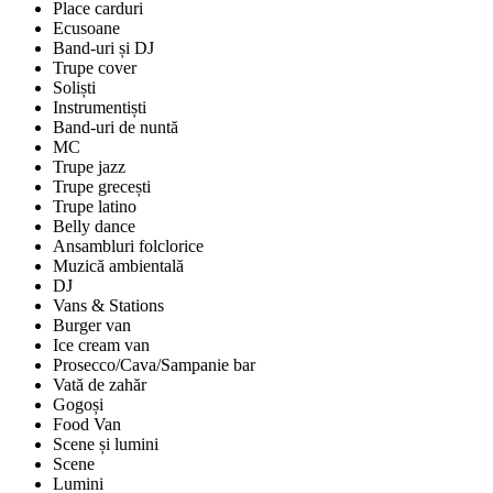
Place carduri
Ecusoane
Band-uri și DJ
Trupe cover
Soliști
Instrumentiști
Band-uri de nuntă
MC
Trupe jazz
Trupe grecești
Trupe latino
Belly dance
Ansambluri folclorice
Muzică ambientală
DJ
Vans & Stations
Burger van
Ice cream van
Prosecco/Cava/Sampanie bar
Vată de zahăr
Gogoși
Food Van
Scene și lumini
Scene
Lumini