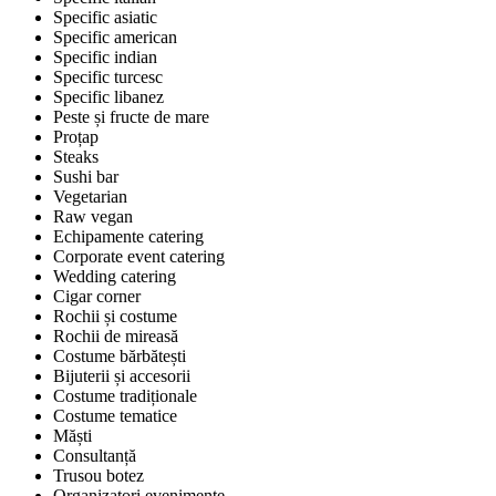
Specific asiatic
Specific american
Specific indian
Specific turcesc
Specific libanez
Peste și fructe de mare
Proțap
Steaks
Sushi bar
Vegetarian
Raw vegan
Echipamente catering
Corporate event catering
Wedding catering
Cigar corner
Rochii și costume
Rochii de mireasă
Costume bărbătești
Bijuterii și accesorii
Costume tradiționale
Costume tematice
Măști
Consultanță
Trusou botez
Organizatori evenimente