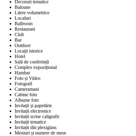
Decoruri tematice
Baloane
Litere volumetrice
Localuri
Ballroom
Restaurant
Club
Bar
Outdoor
Locații istorice
Hotel
Sală de conferință
Complex expozițional
Hambar
Foto și Video
Fotografi
Cameramani
Cabine foto
Albume foto
Invitații și papetărie
Invitații electronice
Invitații scrise caligrafic
Invitații tematice
Invitații din plexiglass
Meniuri și numere de mese