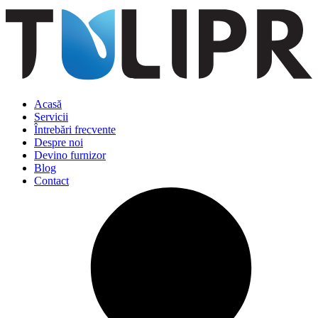
Acasă
Servicii
Întrebări frecvente
Despre noi
Devino furnizor
Blog
Contact