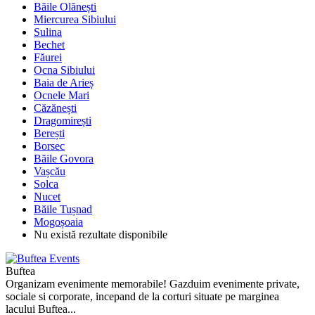
Băile Olănești
Miercurea Sibiului
Sulina
Bechet
Făurei
Ocna Sibiului
Baia de Arieș
Ocnele Mari
Căzănești
Dragomirești
Berești
Borsec
Băile Govora
Vașcău
Solca
Nucet
Băile Tușnad
Mogoșoaia
Nu există rezultate disponibile
Buftea
Organizam evenimente memorabile! Gazduim evenimente private,
sociale si corporate, incepand de la corturi situate pe marginea
lacului Buftea...