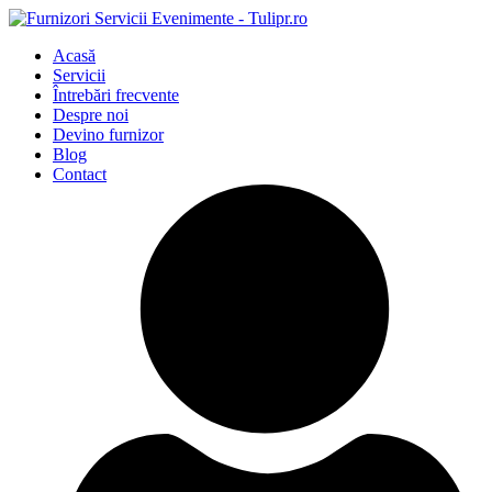
Acasă
Servicii
Întrebări frecvente
Despre noi
Devino furnizor
Blog
Contact