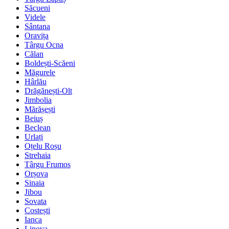
Săcueni
Videle
Sântana
Oravița
Târgu Ocna
Călan
Boldești-Scăeni
Măgurele
Hârlău
Drăgănești-Olt
Jimbolia
Mărășești
Beiuș
Beclean
Urlați
Oțelu Roșu
Strehaia
Târgu Frumos
Orșova
Sinaia
Jibou
Sovata
Costești
Ianca
Lipova