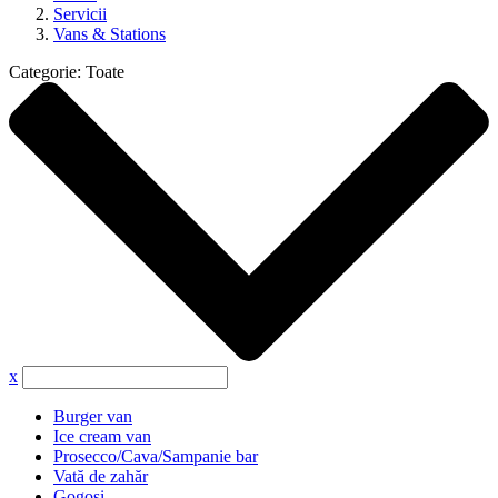
Servicii
Vans & Stations
Categorie:
Toate
x
Burger van
Ice cream van
Prosecco/Cava/Sampanie bar
Vată de zahăr
Gogoși