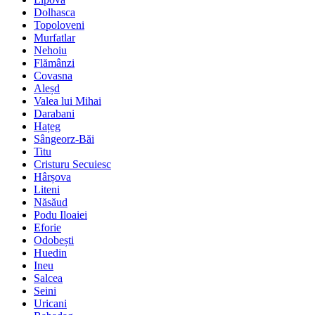
Dolhasca
Topoloveni
Murfatlar
Nehoiu
Flămânzi
Covasna
Aleșd
Valea lui Mihai
Darabani
Hațeg
Sângeorz-Băi
Titu
Cristuru Secuiesc
Hârșova
Liteni
Năsăud
Podu Iloaiei
Eforie
Odobești
Huedin
Ineu
Salcea
Seini
Uricani