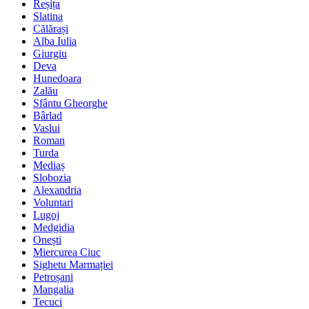
Reșița
Slatina
Călărași
Alba Iulia
Giurgiu
Deva
Hunedoara
Zalău
Sfântu Gheorghe
Bârlad
Vaslui
Roman
Turda
Mediaș
Slobozia
Alexandria
Voluntari
Lugoj
Medgidia
Onești
Miercurea Ciuc
Sighetu Marmației
Petroșani
Mangalia
Tecuci