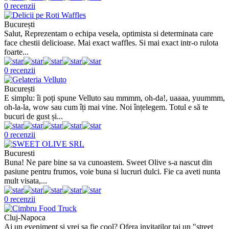
0 recenzii
București
Salut, Reprezentam o echipa vesela, optimista si determinata care
face chestii delicioase. Mai exact waffles. Si mai exact intr-o rulota
foarte...
0 recenzii
București
E simplu: îi poți spune Velluto sau mmmm, oh-da!, uaaaa, yuummm,
oh-la-la, wow sau cum îți mai vine. Noi înțelegem. Totul e să te
bucuri de gust și...
0 recenzii
Bucuresti
Buna! Ne pare bine sa va cunoastem. Sweet Olive s-a nascut din
pasiune pentru frumos, voie buna si lucruri dulci. Fie ca aveti nunta
mult visata,...
0 recenzii
Cluj-Napoca
Ai un eveniment si vrei sa fie cool? Ofera invitatilor tai un "street