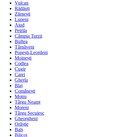
Vulcan
Rădăuți
Zărnești
Lupeni
Aiud
Petrila
Câmpia Turzii
Buftea
Târnăveni
Popești-Leordeni
Moinești
Codlea
Cugir
Carei
Gherla
Blaj
Comănești
Motru
Târgu Neamț
Moreni
Târgu Secuiesc
Gheorgheni
Orăștie
Balș
Băicoi