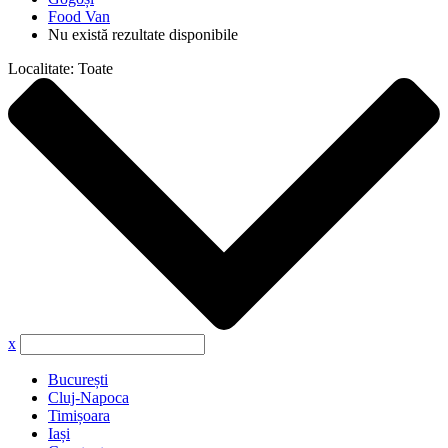
Food Van
Nu există rezultate disponibile
Localitate:
Toate
x
București
Cluj-Napoca
Timișoara
Iași