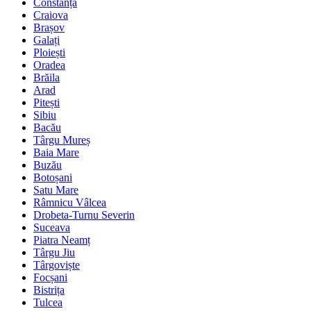
Constanța
Craiova
Brașov
Galați
Ploiești
Oradea
Brăila
Arad
Pitești
Sibiu
Bacău
Târgu Mureș
Baia Mare
Buzău
Botoșani
Satu Mare
Râmnicu Vâlcea
Drobeta-Turnu Severin
Suceava
Piatra Neamț
Târgu Jiu
Târgoviște
Focșani
Bistrița
Tulcea