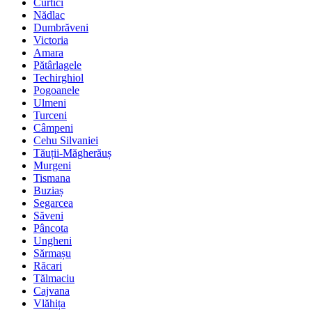
Curtici
Nădlac
Dumbrăveni
Victoria
Amara
Pătârlagele
Techirghiol
Pogoanele
Ulmeni
Turceni
Câmpeni
Cehu Silvaniei
Tăuții-Măgherăuș
Murgeni
Tismana
Buziaș
Segarcea
Săveni
Pâncota
Ungheni
Sărmașu
Răcari
Tălmaciu
Cajvana
Vlăhița