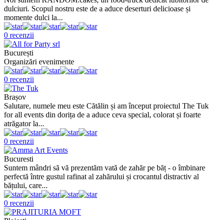
dulciuri. Scopul nostru este de a aduce deserturi delicioase și
momente dulci la...
0 recenzii
București
Organizări evenimente
0 recenzii
Brașov
Salutare, numele meu este Cătălin și am început proiectul The Tuk
for all events din dorița de a aduce ceva special, colorat și foarte
atrăgator la...
0 recenzii
Bucuresti
Suntem mândri să vă prezentăm vată de zahăr pe băț - o îmbinare
perfectă între gustul rafinat al zahărului și crocantul distractiv al
bățului, care...
0 recenzii