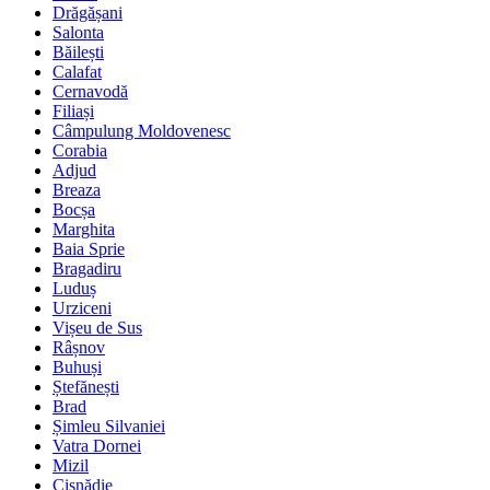
Drăgășani
Salonta
Băilești
Calafat
Cernavodă
Filiași
Câmpulung Moldovenesc
Corabia
Adjud
Breaza
Bocșa
Marghita
Baia Sprie
Bragadiru
Luduș
Urziceni
Vișeu de Sus
Râșnov
Buhuși
Ștefănești
Brad
Șimleu Silvaniei
Vatra Dornei
Mizil
Cisnădie