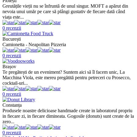
Ploiești
Greutățile vieții nu se înfruntă de unul singur. MOFT a apărut din
nevoia unui umăr pe care să plângi gustativ de fiecare dată când
viața este...
0 recenzii
București
Camionetta - Neapolitan Pizzeria
0 recenzii
Brașov
Te pregătești de un eveniment? Suntem aici să îl facem unic, La
Macchina Viola, este mereu pregătită pentru petreceri cu Prosecco,
cocktail-uri...
0 recenzii
Constanța
Produsele noastre delicioase handmade create in laboratorul propriu
in fiecare zi, in fiecare dimineata. Gogosile (donuts) sunt create de la
zero...
0 recenzii