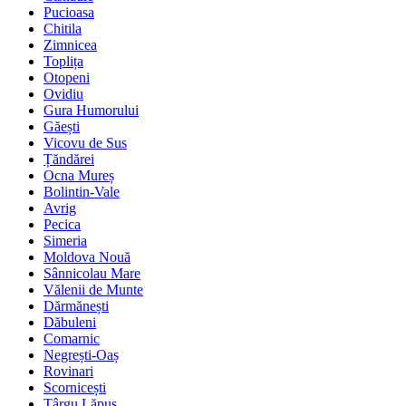
Pucioasa
Chitila
Zimnicea
Toplița
Otopeni
Ovidiu
Gura Humorului
Găești
Vicovu de Sus
Țăndărei
Ocna Mureș
Bolintin-Vale
Avrig
Pecica
Simeria
Moldova Nouă
Sânnicolau Mare
Vălenii de Munte
Dărmănești
Dăbuleni
Comarnic
Negrești-Oaș
Rovinari
Scornicești
Târgu Lăpuș