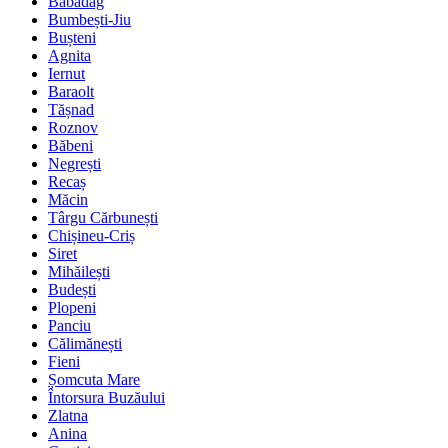
Babadag
Bumbești-Jiu
Bușteni
Agnita
Iernut
Baraolt
Tășnad
Roznov
Băbeni
Negrești
Recaș
Măcin
Târgu Cărbunești
Chișineu-Criș
Siret
Mihăilești
Budești
Plopeni
Panciu
Călimănești
Fieni
Șomcuta Mare
Întorsura Buzăului
Zlatna
Anina