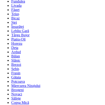
Fundulea
Livada
Făget
Teiuș
Bicaz
Ștei
Însurăței
Lehliu Gară
Târgu Bujor
Piatra-Olt
Horezu
Deta
Ardud
Bălan
Slănic
Brezoi
Sebiș
Frasin
Gătaia
Potcoava
Miercurea Nirajului
Broșteni
Novaci
Săliște
Copșa Mică