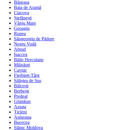
Băneasa
Baia de Aramă
Ciacova
Ștefănești
Vânju Mare
Geoagiu
Rupea
Sângeorgiu de Pădure
Negru Vodă
Abrud
Isaccea
Băile Herculane
Milișăuți
Cavnic
Fierbinți-Târg
Săliștea de Sus
Bălcești
Berbești
Predeal
Ghimbav
Azuga
Țicleni
Aninoasa
Bucecea
Slănic Moldova