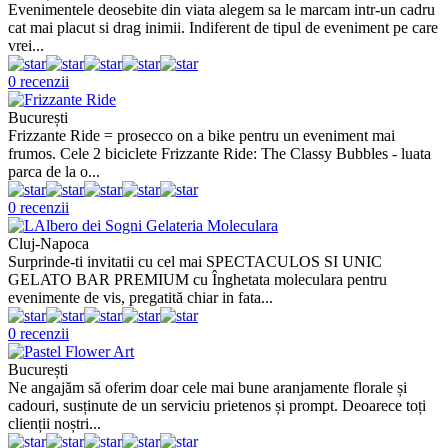
Evenimentele deosebite din viata alegem sa le marcam intr-un cadru
cat mai placut si drag inimii. Indiferent de tipul de eveniment pe care
vrei...
0 recenzii
București
Frizzante Ride = prosecco on a bike pentru un eveniment mai
frumos. Cele 2 biciclete Frizzante Ride: The Classy Bubbles - luata
parca de la o...
0 recenzii
Cluj-Napoca
Surprinde-ti invitatii cu cel mai SPECTACULOS SI UNIC
GELATO BAR PREMIUM cu Înghetata moleculara pentru
evenimente de vis, pregatită chiar in fata...
0 recenzii
București
Ne angajăm să oferim doar cele mai bune aranjamente florale și
cadouri, susținute de un serviciu prietenos și prompt. Deoarece toți
clienții noștri...