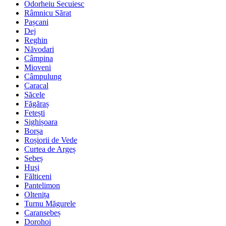
Odorheiu Secuiesc
Râmnicu Sărat
Pașcani
Dej
Reghin
Năvodari
Câmpina
Mioveni
Câmpulung
Caracal
Săcele
Făgăraș
Fetești
Sighișoara
Borșa
Roșiorii de Vede
Curtea de Argeș
Sebeș
Huși
Fălticeni
Pantelimon
Oltenița
Turnu Măgurele
Caransebeș
Dorohoi