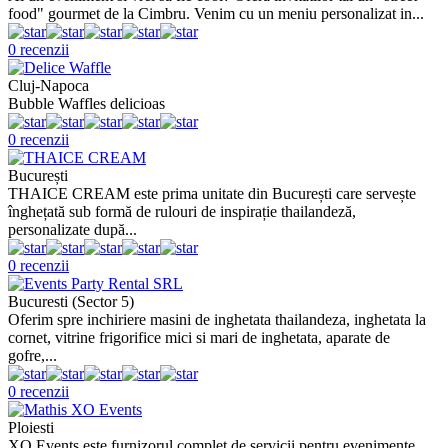
food" gourmet de la Cimbru. Venim cu un meniu personalizat in...
0 recenzii
Cluj-Napoca
Bubble Waffles delicioas
0 recenzii
București
THAICE CREAM este prima unitate din București care servește
înghețată sub formă de rulouri de inspirație thailandeză,
personalizate după...
0 recenzii
Bucuresti (Sector 5)
Oferim spre inchiriere masini de inghetata thailandeza, inghetata la
cornet, vitrine frigorifice mici si mari de inghetata, aparate de
gofre,...
0 recenzii
Ploiesti
XO Events este furnizorul complet de servicii pentru evenimente