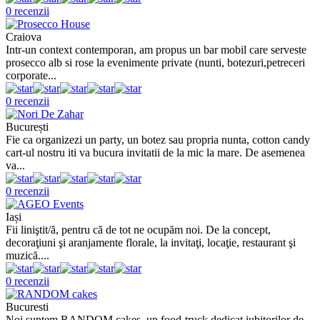
0 recenzii
Craiova
Intr-un context contemporan, am propus un bar mobil care serveste
prosecco alb si rose la evenimente private (nunti, botezuri,petreceri
corporate...
0 recenzii
București
Fie ca organizezi un party, un botez sau propria nunta, cotton candy
cart-ul nostru iti va bucura invitatii de la mic la mare. De asemenea
va...
0 recenzii
Iași
Fii liniştit/ă, pentru că de tot ne ocupăm noi. De la concept,
decoraţiuni şi aranjamente florale, la invitaţi, locaţie, restaurant şi
muzică....
0 recenzii
Bucuresti
Noi suntem RANDOM.cakes, un food-truck dedicat iubitorilor de