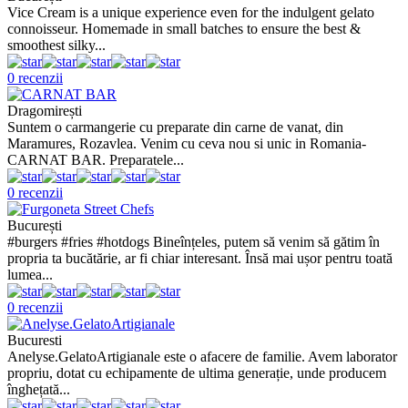
Vice Cream is a unique experience even for the indulgent gelato
connoisseur. Homemade in small batches to ensure the best &
smoothest silky...
0 recenzii
Dragomirești
Suntem o carmangerie cu preparate din carne de vanat, din
Maramures, Rozavlea. Venim cu ceva nou si unic in Romania-
CARNAT BAR. Preparatele...
0 recenzii
București
#burgers #fries #hotdogs Bineînțeles, putem să venim să gătim în
propria ta bucătărie, ar fi chiar interesant. Însă mai ușor pentru toată
lumea...
0 recenzii
Bucuresti
Anelyse.GelatoArtigianale este o afacere de familie. Avem laborator
propriu, dotat cu echipamente de ultima generație, unde producem
înghețată...