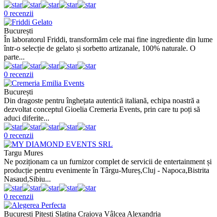
0 recenzii
București
În laboratorul Friddi, transformăm cele mai fine ingrediente din lume
într-o selecție de gelato și sorbetto artizanale, 100% naturale. O
parte...
0 recenzii
București
Din dragoste pentru înghețata autentică italiană, echipa noastră a
dezvoltat conceptul Gioelia Cremeria Events, prin care tu poți să
aduci diferite...
0 recenzii
Targu Mures
Ne poziționam ca un furnizor complet de servicii de entertainment și
producție pentru evenimente în Târgu‑Mureș,Cluj - Napoca,Bistrita
Nasaud,Sibiu...
0 recenzii
București Pitești Slatina Craiova Vâlcea Alexandria