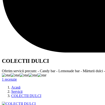
COLECTII DULCI
Oferim servicii precum: - Candy bar - Lemonade bar - Mărturii dulci -
1 recenzie
Acasă
Servicii
COLECTII DULCI