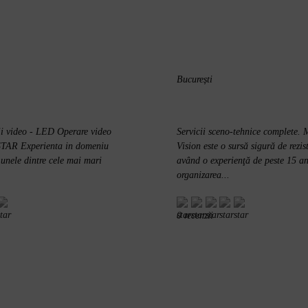
București
ii video - LED Operare video
Servicii sceno-tehnice complete.
AR Experienta in domeniu
Vision este o sursă sigură de rezis
 unele dintre cele mai mari
având o experienţă de peste 15 an
organizarea...
0 recenzii