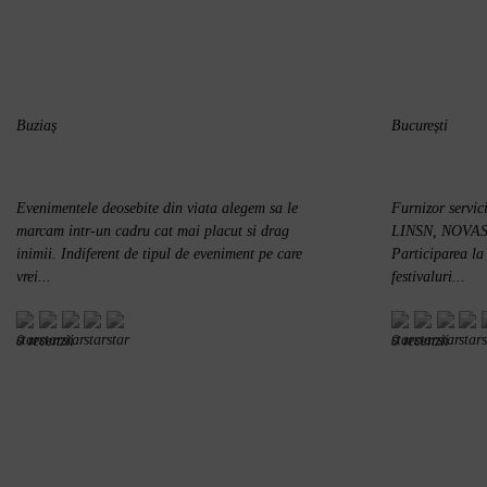
Pașcani
Dej
Reghin
Năvodari
Buziaș
București
Câmpina
Mioveni
Câmpulung
Evenimentele deosebite din viata alegem sa le
Furnizor servic
Caracal
marcam intr-un cadru cat mai placut si drag
LINSN, NOVAST
Săcele
inimii. Indiferent de tipul de eveniment pe care
Participarea la
vrei...
festivaluri...
Făgăraș
Fetești
Sighișoara
0 recenzii
0 recenzii
Borșa
Roșiorii de Vede
Curtea de Argeș
Sebeș
Huși