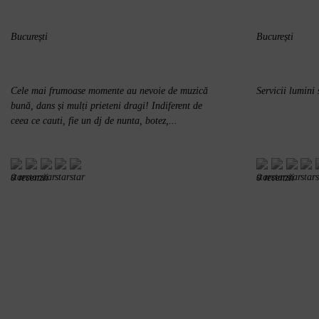
Suceava
Piatra Neamț
București
București
Târgu Jiu
Târgoviște
Cele mai frumoase momente au nevoie de muzică
Servicii lumini 
Focșani
bună, dans și mulți prieteni dragi! Indiferent de
Bistrița
ceea ce cauti, fie un dj de nunta, botez,...
Tulcea
Reșița
Slatina
0 recenzii
0 recenzii
Călărași
Alba Iulia
Giurgiu
Deva
Hunedoara
Zalău
Sfântu Gheorghe
Bârlad