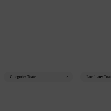
Categorie:
Toate
Localitate:
Toat
Scene
București
Lumini
Cluj-Napoca
Altele
Timișoara
Iași