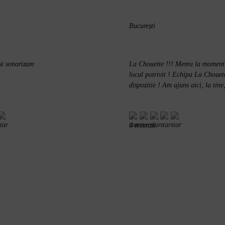
București
si sonorizare
La Chouette !!! Mereu la momentu
locul potrivit ! Echipa La Chouett
dispozitie ! Am ajuns aici, la tin
0 recenzii