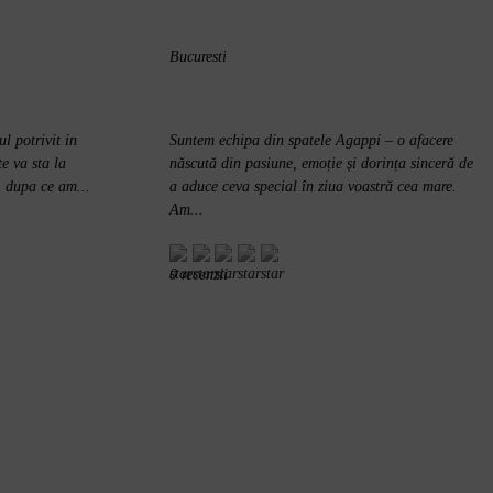
Bucuresti
l potrivit in
Suntem echipa din spatele Agappi – o afacere
e va sta la
născută din pasiune, emoție și dorința sinceră de
e, dupa ce am...
a aduce ceva special în ziua voastră cea mare.
Am...
0 recenzii