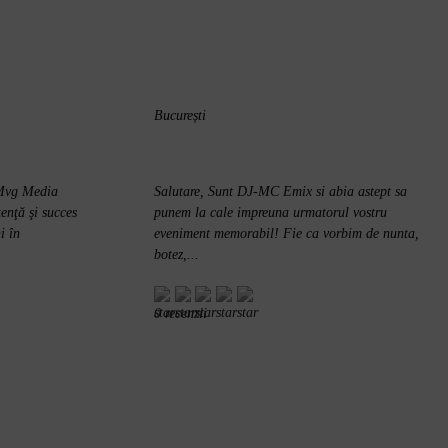
București
 Mvg Media
Salutare, Sunt DJ-MC Emix si abia astept sa
tenţă şi succes
punem la cale impreuna urmatorul vostru
i în
eveniment memorabil! Fie ca vorbim de nunta,
botez,...
0 recenzii