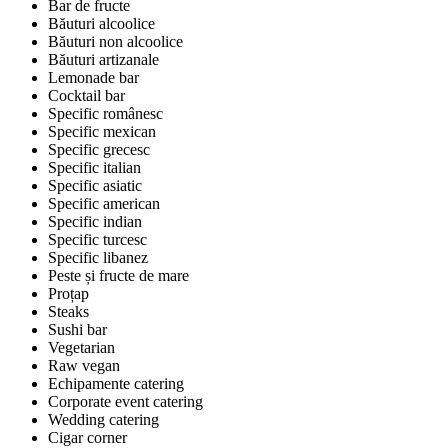
Bar de fructe
Băuturi alcoolice
Băuturi non alcoolice
Băuturi artizanale
Lemonade bar
Cocktail bar
Specific românesc
Specific mexican
Specific grecesc
Specific italian
Specific asiatic
Specific american
Specific indian
Specific turcesc
Specific libanez
Peste și fructe de mare
Proțap
Steaks
Sushi bar
Vegetarian
Raw vegan
Echipamente catering
Corporate event catering
Wedding catering
Cigar corner