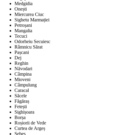
Medgidia
Onești
Miercurea Ciuc
Sighetu Marmației
Petroșani
Mangalia
Tecuci
Odorheiu Secuiesc
Râmnicu Sărat
Pașcani
Dej
Reghin
Năvodari
Câmpina
Mioveni
Câmpulung
Caracal
Săcele
Făgăraș
Fetești
Sighișoara
Borșa
Roșiorii de Vede
Curtea de Argeș
Sebeș