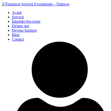
Acasă
Servicii
Întrebări frecvente
Despre noi
Devino furnizor
Blog
Contact