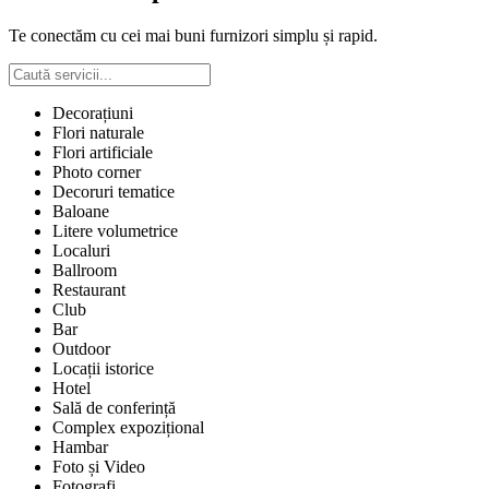
Te conectăm cu cei mai buni furnizori simplu și rapid.
Decorațiuni
Flori naturale
Flori artificiale
Photo corner
Decoruri tematice
Baloane
Litere volumetrice
Localuri
Ballroom
Restaurant
Club
Bar
Outdoor
Locații istorice
Hotel
Sală de conferință
Complex expozițional
Hambar
Foto și Video
Fotografi