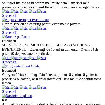
Salutare! Inainte sa iti oferim mai multe detalii am dori sa iti
prezentam cu ce ne ocupam! Pe scurt: - consultanta in organizarea...
0 recenzii
Oferim servicii de catering pentru evenimente private.
0 recenzii
Bucuresti
SERVICII DE ALIMENTATIE PUBLICA & CATERING
EVENIMENTE - Experiență de 10 ani în domeniu - O echipă de
peste 50 de persoane - Spațiu de...
0 recenzii
Bucuresti
#burgers #fries #hotdogs Bineînțeles, putem să venim să gătim în
propria ta bucătărie, ar fi chiar interesant. Însă mai ușor pentru toată
lumea...
0 recenzii
Iasi
Am luat tot ce e mai bun dintr-o băcănie și le-am așezat pe platouri,