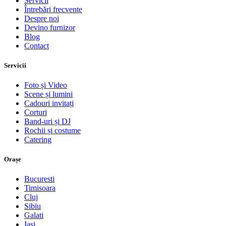
Servicii
Întrebări frecvente
Despre noi
Devino furnizor
Blog
Contact
Servicii
Foto și Video
Scene și lumini
Cadouri invitați
Corturi
Band-uri și DJ
Rochii și costume
Catering
Orașe
Bucuresti
Timisoara
Cluj
Sibiu
Galati
Iasi