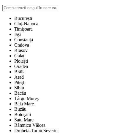
București
Cluj-Napoca
Timișoara
Iași
Constanța
Craiova
Brașov
Galați
Ploiești
Oradea
Brăila
Arad
Pitești
Sibiu
Bacău
Târgu Mureș
Baia Mare
Buzău
Botoșani
Satu Mare
Râmnicu Vâlcea
Drobeta-Turnu Severin