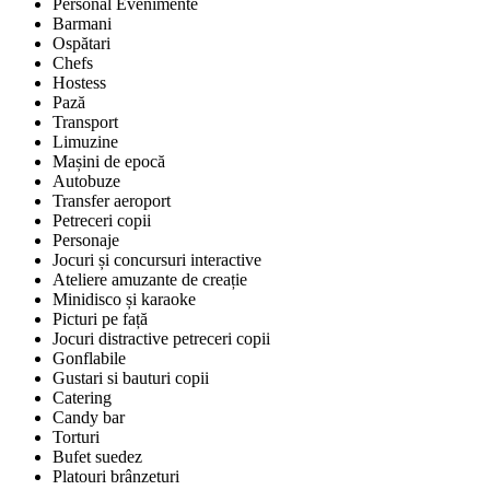
Personal Evenimente
Barmani
Ospătari
Chefs
Hostess
Pază
Transport
Limuzine
Mașini de epocă
Autobuze
Transfer aeroport
Petreceri copii
Personaje
Jocuri și concursuri interactive
Ateliere amuzante de creație
Minidisco și karaoke
Picturi pe față
Jocuri distractive petreceri copii
Gonflabile
Gustari si bauturi copii
Catering
Candy bar
Torturi
Bufet suedez
Platouri brânzeturi