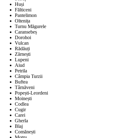
Huși
Fălticeni
Pantelimon
Oltenița
Turnu Măgurele
Caransebeș
Dorohoi
Vulcan
Rădăuți
Zărnești
Lupeni
Aiud
Petrila
Câmpia Turzii
Buftea
Târnăveni
Popești-Leordeni
Moinești
Codlea
Cugir
Carei
Gherla
Blaj
Comănești
Motru