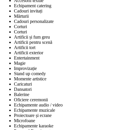
Accesorii textile
Echipament catering
Cadouri invitați
Mărturii
Cadouri personalizate
Corturi
Corturi
Artificii și fum greu
Artificii pentru scenă
Artificii tort
Artificii exterior
Entertainment
Magie
Improvizație
Stand up comedy
Momente artistice
Caricaturi
Dansatori
Balerine
Oficiere ceremonii
Echipamente audio / video
Echipamente muzicale
Proiectoare și ecrane
Microfoane
Echipamente karaoke