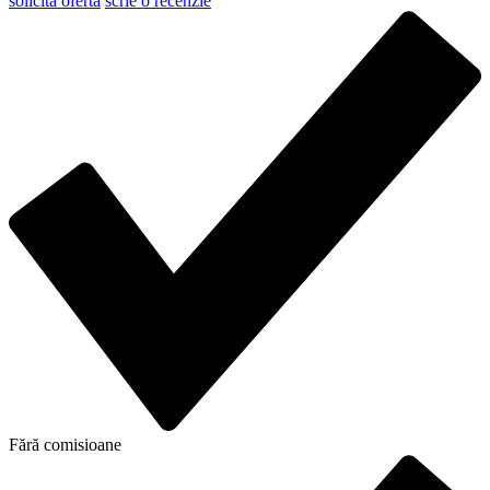
solicită ofertă
scrie o recenzie
Fără comisioane