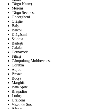
Târgu Neamț
Moreni
Târgu Secuiesc
Gheorgheni
Orăștie
Balș
Băicoi
Drăgășani
Salonta
Băilești
Calafat
Cernavodă
Filiași
Câmpulung Moldovenesc
Corabia
Adjud
Breaza
Bocșa
Marghita
Baia Sprie
Bragadiru
Luduș
Urziceni
Vișeu de Sus
Râșnov