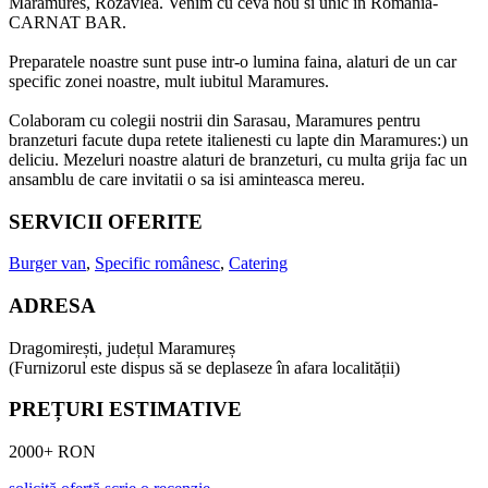
Maramures, Rozavlea. Venim cu ceva nou si unic in Romania-
CARNAT BAR.
Preparatele noastre sunt puse intr-o lumina faina, alaturi de un car
specific zonei noastre, mult iubitul Maramures.
Colaboram cu colegii nostrii din Sarasau, Maramures pentru
branzeturi facute dupa retete italienesti cu lapte din Maramures:) un
deliciu. Mezeluri noastre alaturi de branzeturi, cu multa grija fac un
ansamblu de care invitatii o sa isi aminteasca mereu.
SERVICII OFERITE
Burger van
,
Specific românesc
,
Catering
ADRESA
Dragomirești, județul Maramureș
(Furnizorul este dispus să se deplaseze în afara localității)
PREȚURI ESTIMATIVE
2000+ RON