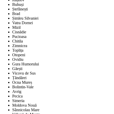
Buhuși
Ștefănești
Brad
Șimleu Silvaniei
Vatra Dornei
Mizil
Cisnădie
Pucioasa
Chitila
Zimnicea
Toplița
Otopeni
Ovidiu
Gura Humorului
Găești
Vicovu de Sus
Țăndărei
Ocna Mureș
Bolintin-Vale
Avrig
Pecica
Simeria
Moldova Nouă
Sânnicolau Mare