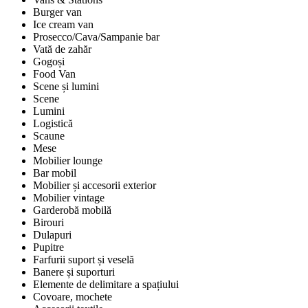
Burger van
Ice cream van
Prosecco/Cava/Sampanie bar
Vată de zahăr
Gogoși
Food Van
Scene și lumini
Scene
Lumini
Logistică
Scaune
Mese
Mobilier lounge
Bar mobil
Mobilier și accesorii exterior
Mobilier vintage
Garderobă mobilă
Birouri
Dulapuri
Pupitre
Farfurii suport și veselă
Banere și suporturi
Elemente de delimitare a spațiului
Covoare, mochete