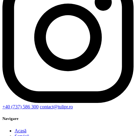
+40 (737) 586 300
contact@tulipr.ro
Navigare
Acasă