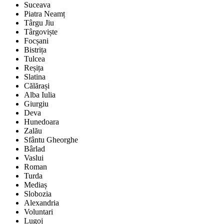
Suceava
Piatra Neamț
Târgu Jiu
Târgoviște
Focșani
Bistrița
Tulcea
Reșița
Slatina
Călărași
Alba Iulia
Giurgiu
Deva
Hunedoara
Zalău
Sfântu Gheorghe
Bârlad
Vaslui
Roman
Turda
Mediaș
Slobozia
Alexandria
Voluntari
Lugoj