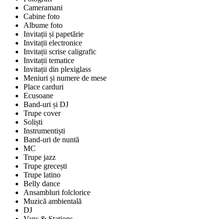
Cameramani
Cabine foto
Albume foto
Invitații și papetărie
Invitații electronice
Invitații scrise caligrafic
Invitații tematice
Invitații din plexiglass
Meniuri și numere de mese
Place carduri
Ecusoane
Band-uri și DJ
Trupe cover
Soliști
Instrumentiști
Band-uri de nuntă
MC
Trupe jazz
Trupe grecești
Trupe latino
Belly dance
Ansambluri folclorice
Muzică ambientală
DJ
Vans & Stations