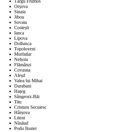
Târgu Frumos
Orșova
Sinaia
Jibou
Sovata
Costești
Ianca
Lipova
Dolhasca
Topoloveni
Murfatlar
Nehoiu
Flămânzi
Covasna
Aleșd
Valea lui Mihai
Darabani
Hațeg
Sângeorz-Băi
Titu
Cristuru Secuiesc
Hârșova
Liteni
Năsăud
Podu Iloaiei