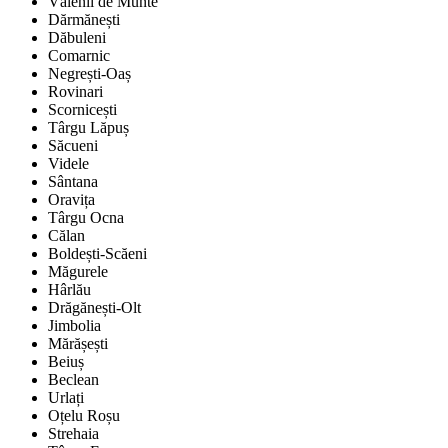
Vălenii de Munte
Dărmănești
Dăbuleni
Comarnic
Negrești-Oaș
Rovinari
Scornicești
Târgu Lăpuș
Săcueni
Videle
Sântana
Oravița
Târgu Ocna
Călan
Boldești-Scăeni
Măgurele
Hârlău
Drăgănești-Olt
Jimbolia
Mărășești
Beiuș
Beclean
Urlați
Oțelu Roșu
Strehaia