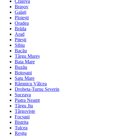
Craiova
Brașov
Galați
Ploiești
Oradea
Brăila
Arad
Pitești
Sibiu
Bacău
Târgu Mureș
Baia Mare
Buzău
Botoșani
Satu Mare
Râmnicu Vâlcea
Drobeta-Turnu Severin
Suceava
Piatra Neamț
Târgu Jiu
Târgoviște
Focșani
Bistrița
Tulcea
Reșița