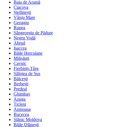
Baia de Aramă
Ciacova
Ștefănești
Vânju Mare
Geoagiu
Rupea
Sângeorgiu de Pădure
Negru Vodă
Abrud
Isaccea
Băile Herculane
Milișăuți
Cavnic
Fierbinți-Târg
Săliștea de Sus
Bălcești
Berbești
Predeal
Ghimbav
Azuga
Țicleni
Aninoasa
Bucecea
Slănic Moldova
Băile Olănești