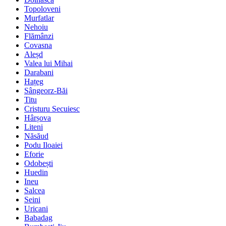
Topoloveni
Murfatlar
Nehoiu
Flămânzi
Covasna
Aleșd
Valea lui Mihai
Darabani
Hațeg
Sângeorz-Băi
Titu
Cristuru Secuiesc
Hârșova
Liteni
Năsăud
Podu Iloaiei
Eforie
Odobești
Huedin
Ineu
Salcea
Seini
Uricani
Babadag