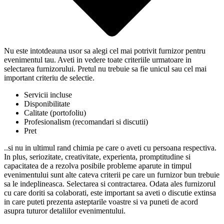
Nu este intotdeauna usor sa alegi cel mai potrivit furnizor pentru
evenimentul tau. Aveti in vedere toate criteriile urmatoare in
selectarea furnizorului. Pretul nu trebuie sa fie unicul sau cel mai
important criteriu de selectie.
Servicii incluse
Disponibilitate
Calitate (portofoliu)
Profesionalism (recomandari si discutii)
Pret
..si nu in ultimul rand chimia pe care o aveti cu persoana respectiva.
In plus, seriozitate, creativitate, experienta, promptitudine si
capacitatea de a rezolva posibile probleme aparute in timpul
evenimentului sunt alte cateva criterii pe care un furnizor bun trebuie
sa le indeplineasca. Selectarea si contractarea. Odata ales furnizorul
cu care doriti sa colaborati, este important sa aveti o discutie extinsa
in care puteti prezenta asteptarile voastre si va puneti de acord
asupra tuturor detaliilor evenimentului.