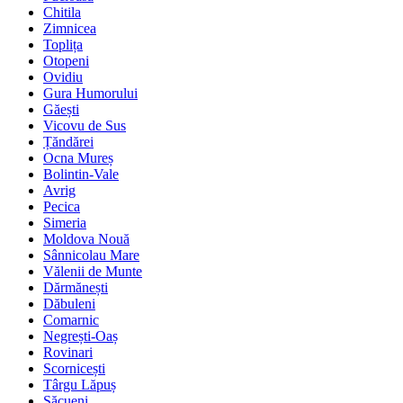
Chitila
Zimnicea
Toplița
Otopeni
Ovidiu
Gura Humorului
Găești
Vicovu de Sus
Țăndărei
Ocna Mureș
Bolintin-Vale
Avrig
Pecica
Simeria
Moldova Nouă
Sânnicolau Mare
Vălenii de Munte
Dărmănești
Dăbuleni
Comarnic
Negrești-Oaș
Rovinari
Scornicești
Târgu Lăpuș
Săcueni