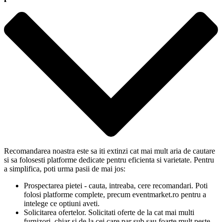
Recomandarea noastra este sa iti extinzi cat mai mult aria de cautare
si sa folosesti platforme dedicate pentru eficienta si varietate. Pentru
a simplifica, poti urma pasii de mai jos:
Prospectarea pietei - cauta, intreaba, cere recomandari. Poti
folosi platforme complete, precum eventmarket.ro pentru a
intelege ce optiuni aveti.
Solicitarea ofertelor. Solicitati oferte de la cat mai multi
furnizori, chiar si de la cei care par sub sau foarte mult peste