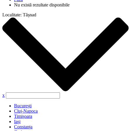
Nu există rezultate disponibile
Localitate:
Tășnad
x
București
Cluj-Napoca
Timișoara
Iași
Constanța