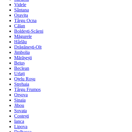
Videle
Sântana
Oravița
Târgu Ocna
Călan
Boldești-Scăeni
Măgurele
Hârlău
Drăgănești-Olt
Jimbolia
Mărășești
Beiuș
Beclean
Urlați
Oțelu Roșu
Strehaia
Târgu Frumos
Orșova
Sinaia
Jibou
Sovata
Costești
Ianca
Lipova
Dolhasca