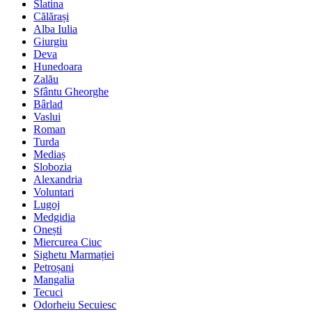
Slatina
Călărași
Alba Iulia
Giurgiu
Deva
Hunedoara
Zalău
Sfântu Gheorghe
Bârlad
Vaslui
Roman
Turda
Mediaș
Slobozia
Alexandria
Voluntari
Lugoj
Medgidia
Onești
Miercurea Ciuc
Sighetu Marmației
Petroșani
Mangalia
Tecuci
Odorheiu Secuiesc