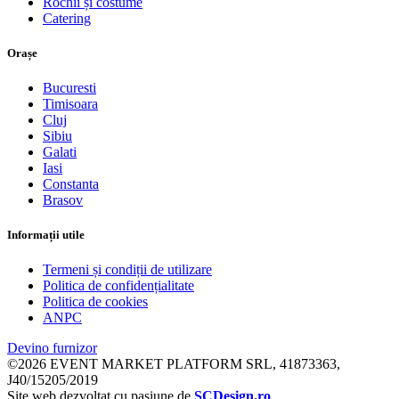
Rochii și costume
Catering
Orașe
Bucuresti
Timisoara
Cluj
Sibiu
Galati
Iasi
Constanta
Brasov
Informații utile
Termeni și condiții de utilizare
Politica de confidențialitate
Politica de cookies
ANPC
Devino furnizor
©2026 EVENT MARKET PLATFORM SRL, 41873363,
J40/15205/2019
Site web dezvoltat cu pasiune de
SCDesign.ro