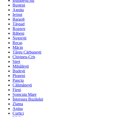
Bumbești-Jiu
Bușteni
Agnita
Iernut
Baraolt
Tășnad
Roznov
Băbeni
Negrești
Recaș
Măcin
Târgu Cărbunești
Chișineu-Criș
Siret
Mihăilești
Budești
Plopeni
Panciu
Călimănești
Fieni
Șomcuta Mare
Întorsura Buzăului
Zlatna
Anina
Curtici