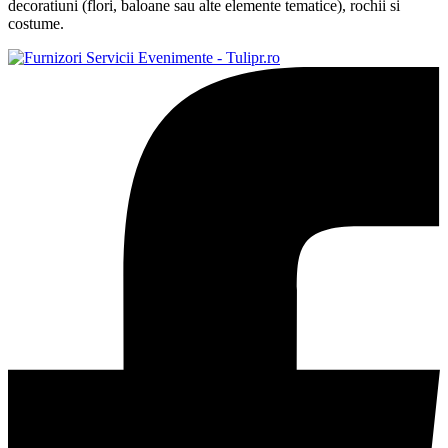
decoratiuni (flori, baloane sau alte elemente tematice), rochii si
costume.