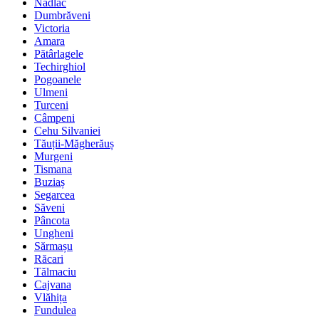
Nădlac
Dumbrăveni
Victoria
Amara
Pătârlagele
Techirghiol
Pogoanele
Ulmeni
Turceni
Câmpeni
Cehu Silvaniei
Tăuții-Măgherăuș
Murgeni
Tismana
Buziaș
Segarcea
Săveni
Pâncota
Ungheni
Sărmașu
Răcari
Tălmaciu
Cajvana
Vlăhița
Fundulea