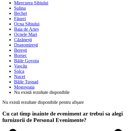
Miercurea Sibiului
Sulina
Bechet
Făurei
Ocna Sibiului
Baia de Arieș
Ocnele Mari
Căzănești
Dragomirești
Berești
Borsec
Băile Govora
Vașcău
Solca
Nucet
Băile Tușnad
Mogoșoaia
Nu există rezultate disponibile
Nu există rezultate disponibile pentru afișare
Cu cat timp inainte de eveniment ar trebui sa alegi
furnizorii de Personal Evenimente?