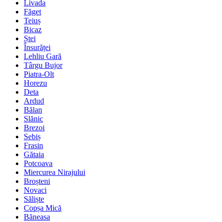
Livada
Făget
Teiuș
Bicaz
Ștei
Însurăței
Lehliu Gară
Târgu Bujor
Piatra-Olt
Horezu
Deta
Ardud
Bălan
Slănic
Brezoi
Sebiș
Frasin
Gătaia
Potcoava
Miercurea Nirajului
Broșteni
Novaci
Săliște
Copșa Mică
Băneasa