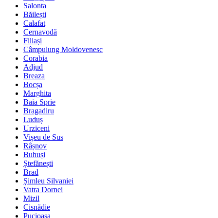
Salonta
Băilești
Calafat
Cernavodă
Filiași
Câmpulung Moldovenesc
Corabia
Adjud
Breaza
Bocșa
Marghita
Baia Sprie
Bragadiru
Luduș
Urziceni
Vișeu de Sus
Râșnov
Buhuși
Ștefănești
Brad
Șimleu Silvaniei
Vatra Dornei
Mizil
Cisnădie
Pucioasa