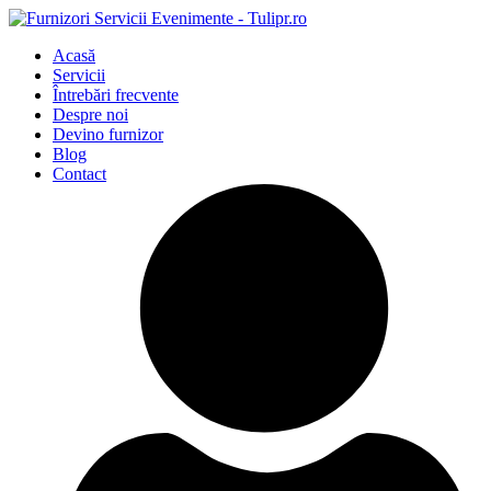
Acasă
Servicii
Întrebări frecvente
Despre noi
Devino furnizor
Blog
Contact