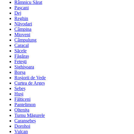
Râmnicu Sărat
Pașcani
Dej
Reghin
Năvodari
Câmpina
Mioveni
Câmpulung
Caracal
Săcele
Făgăraș
Fetești
Sighișoara
Borșa
Roșiorii de Vede
Curtea de Argeș
Sebeș
Huși
Fălticeni
Pantelimon
Oltenița
Turnu Măgurele
Caransebeș
Dorohoi
Vulcan