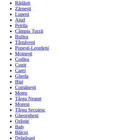
Rădăuți
Zărnești
Lupeni
Aiud
Petrila
Câmpia Turzii
Buftea
Târnăveni
Popești-Leordeni
Moinești
Codlea
Cugir
Carei
Gherla
Blaj
Comănești
Motru
Târgu Neamț
Moreni
Târgu Secuiesc
Gheorgheni
Orăștie
Balș
Băicoi
Drăgășani