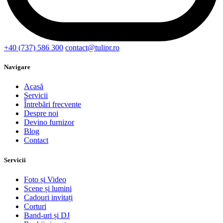
+40 (737) 586 300
contact@tulipr.ro
Navigare
Acasă
Servicii
Întrebări frecvente
Despre noi
Devino furnizor
Blog
Contact
Servicii
Foto și Video
Scene și lumini
Cadouri invitați
Corturi
Band-uri și DJ