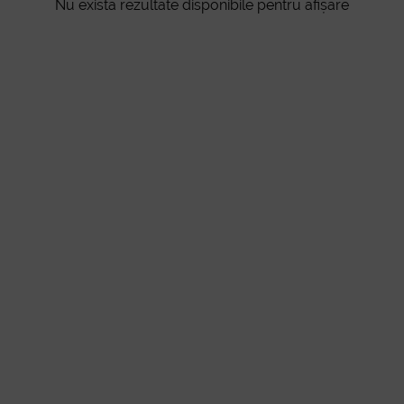
Nu există rezultate disponibile pentru afișare
Galați
Ploiești
Oradea
Brăila
Arad
Pitești
Sibiu
Despr
Bacău
Târgu Mureș
Baia Mare
Buzău
noi
Botoșani
Satu Mare
Râmnicu Vâlcea
Drobeta-Turnu Severin
Suceava
Piatra Neamț