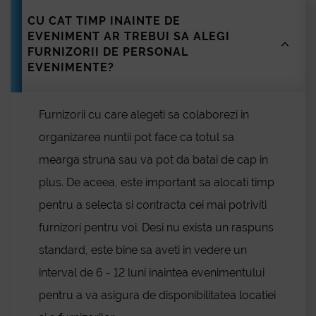
Turda
CU CAT TIMP INAINTE DE
Mediaș
EVENIMENT AR TREBUI SA ALEGI
Slobozia
FURNIZORII DE PERSONAL
Alexandria
EVENIMENTE?
Voluntari
Lugoj
Furnizorii cu care alegeti sa colaborezi in
Medgidia
Blog
Onești
organizarea nuntii pot face ca totul sa
Miercurea Ciuc
mearga struna sau va pot da batai de cap in
Sighetu Marmației
plus. De aceea, este important sa alocati timp
Petroșani
pentru a selecta si contracta cei mai potriviti
Mangalia
Tecuci
furnizori pentru voi. Desi nu exista un raspuns
Odorheiu Secuiesc
standard, este bine sa aveti in vedere un
Râmnicu Sărat
interval de 6 - 12 luni inaintea evenimentului
Pașcani
pentru a va asigura de disponibilitatea locatiei
Dej