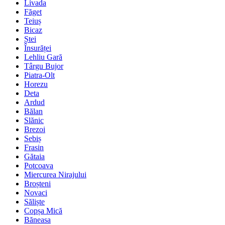
Livada
Făget
Teiuș
Bicaz
Ștei
Însurăței
Lehliu Gară
Târgu Bujor
Piatra-Olt
Horezu
Deta
Ardud
Bălan
Slănic
Brezoi
Sebiș
Frasin
Gătaia
Potcoava
Miercurea Nirajului
Broșteni
Novaci
Săliște
Copșa Mică
Băneasa