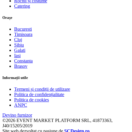
Rochii și costume
Catering
Orașe
Bucuresti
Timisoara
Cluj
Sibiu
Galati
Iasi
Constanta
Brasov
Informații utile
Termeni și condiții de utilizare
Politica de confidențialitate
Politica de cookies
ANPC
Devino furnizor
©2026 EVENT MARKET PLATFORM SRL, 41873363,
J40/15205/2019
Site web dezvoltat cu pasiune de
SCDesign.ro