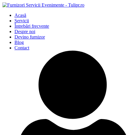
Acasă
Servicii
Întrebări frecvente
Despre noi
Devino furnizor
Blog
Contact