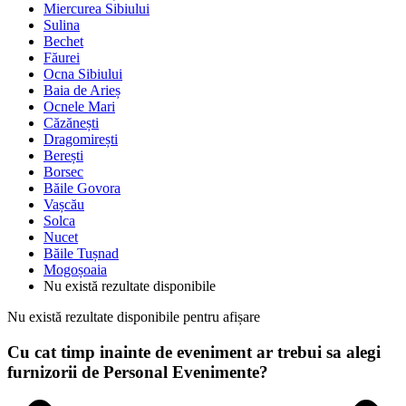
Miercurea Sibiului
Sulina
Bechet
Făurei
Ocna Sibiului
Baia de Arieș
Ocnele Mari
Căzănești
Dragomirești
Berești
Borsec
Băile Govora
Vașcău
Solca
Nucet
Băile Tușnad
Mogoșoaia
Nu există rezultate disponibile
Nu există rezultate disponibile pentru afișare
Cu cat timp inainte de eveniment ar trebui sa alegi
furnizorii de Personal Evenimente?