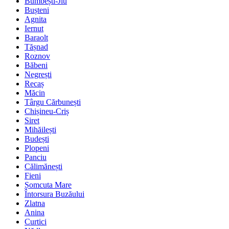
Bumbești-Jiu
Bușteni
Agnita
Iernut
Baraolt
Tășnad
Roznov
Băbeni
Negrești
Recaș
Măcin
Târgu Cărbunești
Chișineu-Criș
Siret
Mihăilești
Budești
Plopeni
Panciu
Călimănești
Fieni
Șomcuta Mare
Întorsura Buzăului
Zlatna
Anina
Curtici