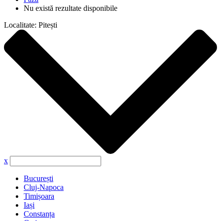
Nu există rezultate disponibile
Localitate:
Pitești
x
București
Cluj-Napoca
Timișoara
Iași
Constanța