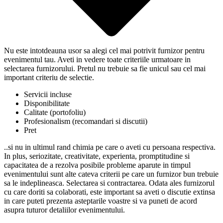
Nu este intotdeauna usor sa alegi cel mai potrivit furnizor pentru
evenimentul tau. Aveti in vedere toate criteriile urmatoare in
selectarea furnizorului. Pretul nu trebuie sa fie unicul sau cel mai
important criteriu de selectie.
Servicii incluse
Disponibilitate
Calitate (portofoliu)
Profesionalism (recomandari si discutii)
Pret
..si nu in ultimul rand chimia pe care o aveti cu persoana respectiva.
In plus, seriozitate, creativitate, experienta, promptitudine si
capacitatea de a rezolva posibile probleme aparute in timpul
evenimentului sunt alte cateva criterii pe care un furnizor bun trebuie
sa le indeplineasca. Selectarea si contractarea. Odata ales furnizorul
cu care doriti sa colaborati, este important sa aveti o discutie extinsa
in care puteti prezenta asteptarile voastre si va puneti de acord
asupra tuturor detaliilor evenimentului.