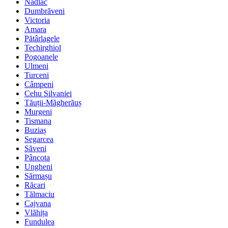
Nădlac
Dumbrăveni
Victoria
Amara
Pătârlagele
Techirghiol
Pogoanele
Ulmeni
Turceni
Câmpeni
Cehu Silvaniei
Tăuții-Măgherăuș
Murgeni
Tismana
Buziaș
Segarcea
Săveni
Pâncota
Ungheni
Sărmașu
Răcari
Tălmaciu
Cajvana
Vlăhița
Fundulea