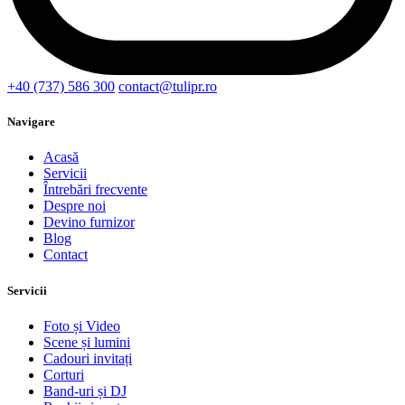
+40 (737) 586 300
contact@tulipr.ro
Navigare
Acasă
Servicii
Întrebări frecvente
Despre noi
Devino furnizor
Blog
Contact
Servicii
Foto și Video
Scene și lumini
Cadouri invitați
Corturi
Band-uri și DJ