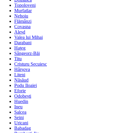
Topoloveni
Murfatlar
Nehoiu
Flămânzi
Covasna
Aleșd
Valea lui Mihai
Darabani
Hațeg
Sângeorz-Băi
Titu
Cristuru Secuiesc
Hârșova
Liteni
Năsăud
Podu Iloaiei
Eforie
Odobești
Huedin
Ineu
Salcea
Seini
Uricani
Babadag