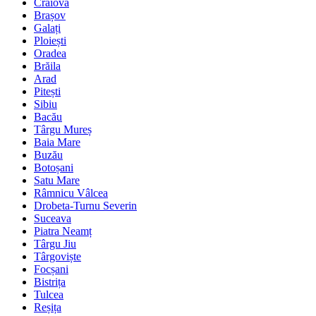
Craiova
Brașov
Galați
Ploiești
Oradea
Brăila
Arad
Pitești
Sibiu
Bacău
Târgu Mureș
Baia Mare
Buzău
Botoșani
Satu Mare
Râmnicu Vâlcea
Drobeta-Turnu Severin
Suceava
Piatra Neamț
Târgu Jiu
Târgoviște
Focșani
Bistrița
Tulcea
Reșița