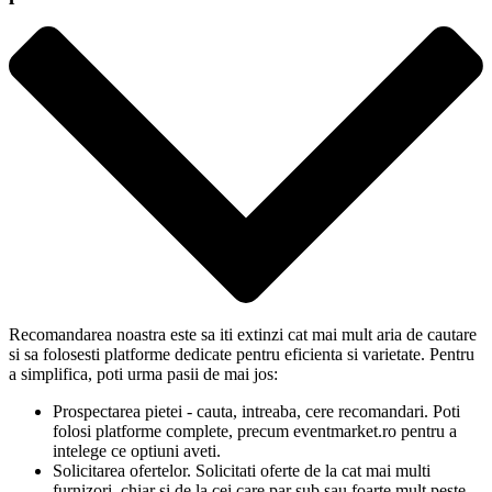
Recomandarea noastra este sa iti extinzi cat mai mult aria de cautare
si sa folosesti platforme dedicate pentru eficienta si varietate. Pentru
a simplifica, poti urma pasii de mai jos:
Prospectarea pietei - cauta, intreaba, cere recomandari. Poti
folosi platforme complete, precum eventmarket.ro pentru a
intelege ce optiuni aveti.
Solicitarea ofertelor. Solicitati oferte de la cat mai multi
furnizori, chiar si de la cei care par sub sau foarte mult peste