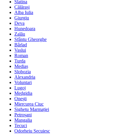
Slatina
Călărași
Alba Iulia
Giurgiu
Deva
Hunedoara
Zalău
Sfântu Gheorghe
Bârlad
Vaslui
Roman
Turda
Mediaș
Slobozia
Alexandria
Voluntari
Lugoj
Medgidia
Onești
Miercurea Ciuc
Sighetu Marmației
Petroșani
Mangalia
Tecuci
Odorheiu Secuiesc