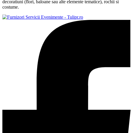
decoratiuni (flori, baloane sau alte elemente tematice), rochii si
costume.