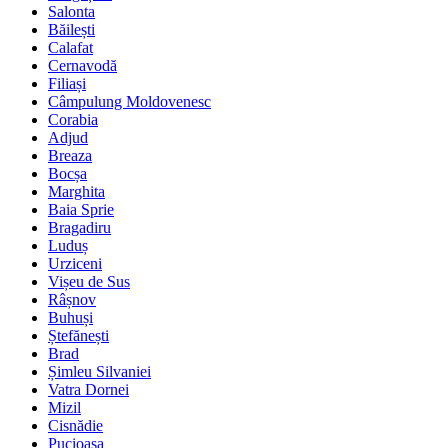
Salonta
Băilești
Calafat
Cernavodă
Filiași
Câmpulung Moldovenesc
Corabia
Adjud
Breaza
Bocșa
Marghita
Baia Sprie
Bragadiru
Luduș
Urziceni
Vișeu de Sus
Râșnov
Buhuși
Ștefănești
Brad
Șimleu Silvaniei
Vatra Dornei
Mizil
Cisnădie
Pucioasa