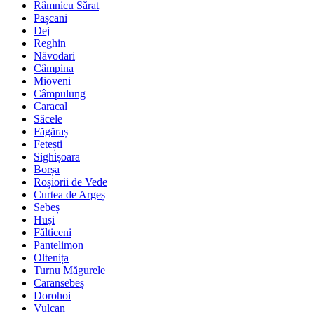
Râmnicu Sărat
Pașcani
Dej
Reghin
Năvodari
Câmpina
Mioveni
Câmpulung
Caracal
Săcele
Făgăraș
Fetești
Sighișoara
Borșa
Roșiorii de Vede
Curtea de Argeș
Sebeș
Huși
Fălticeni
Pantelimon
Oltenița
Turnu Măgurele
Caransebeș
Dorohoi
Vulcan