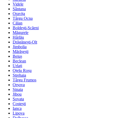
Videle
Sântana
Oravița
Târgu Ocna
Călan
Boldești-Scăeni
Măgurele
Hârlău
Drăgănești-Olt
Jimbolia
Mărășești
Beiuș
Beclean
Urlați
Oțelu Roșu
Strehaia
Târgu Frumos
Orșova
Sinaia
Jibou
Sovata
Costești
Ianca
Lipova
Dolhasca