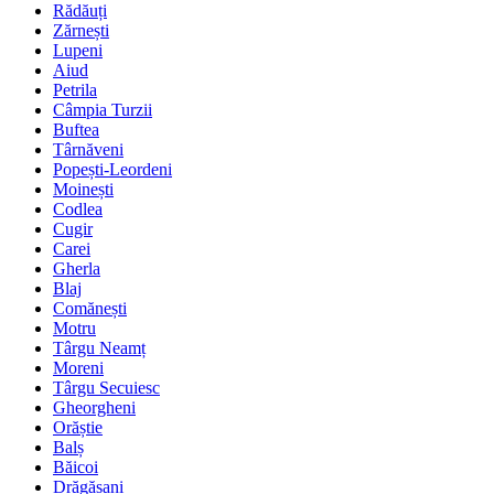
Rădăuți
Zărnești
Lupeni
Aiud
Petrila
Câmpia Turzii
Buftea
Târnăveni
Popești-Leordeni
Moinești
Codlea
Cugir
Carei
Gherla
Blaj
Comănești
Motru
Târgu Neamț
Moreni
Târgu Secuiesc
Gheorgheni
Orăștie
Balș
Băicoi
Drăgășani