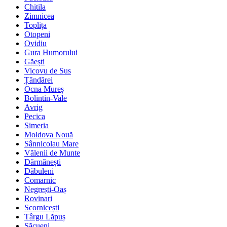
Chitila
Zimnicea
Toplița
Otopeni
Ovidiu
Gura Humorului
Găești
Vicovu de Sus
Țăndărei
Ocna Mureș
Bolintin-Vale
Avrig
Pecica
Simeria
Moldova Nouă
Sânnicolau Mare
Vălenii de Munte
Dărmănești
Dăbuleni
Comarnic
Negrești-Oaș
Rovinari
Scornicești
Târgu Lăpuș
Săcueni