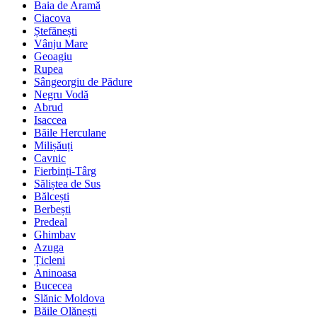
Baia de Aramă
Ciacova
Ștefănești
Vânju Mare
Geoagiu
Rupea
Sângeorgiu de Pădure
Negru Vodă
Abrud
Isaccea
Băile Herculane
Milișăuți
Cavnic
Fierbinți-Târg
Săliștea de Sus
Bălcești
Berbești
Predeal
Ghimbav
Azuga
Țicleni
Aninoasa
Bucecea
Slănic Moldova
Băile Olănești