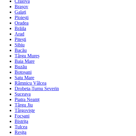
Craiova
Brașov
Galați
Ploiești
Oradea
Brăila
Arad
Pitești
Sibiu
Bacău
Târgu Mureș
Baia Mare
Buzău
Botoșani
Satu Mare
Râmnicu Vâlcea
Drobeta-Turnu Severin
Suceava
Piatra Neamț
Târgu Jiu
Târgoviște
Focșani
Bistrița
Tulcea
Reșița