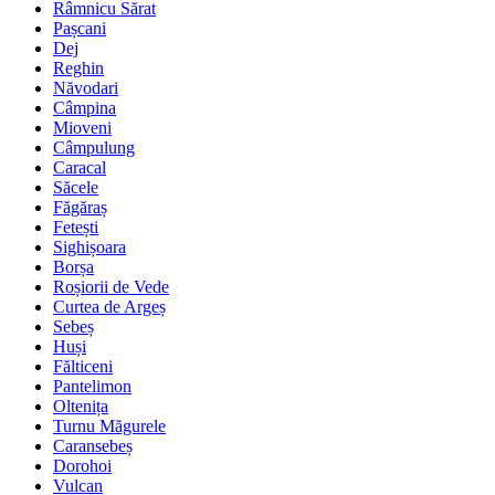
Râmnicu Sărat
Pașcani
Dej
Reghin
Năvodari
Câmpina
Mioveni
Câmpulung
Caracal
Săcele
Făgăraș
Fetești
Sighișoara
Borșa
Roșiorii de Vede
Curtea de Argeș
Sebeș
Huși
Fălticeni
Pantelimon
Oltenița
Turnu Măgurele
Caransebeș
Dorohoi
Vulcan