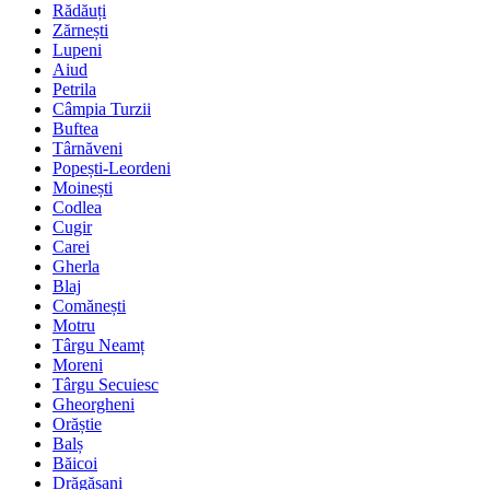
Rădăuți
Zărnești
Lupeni
Aiud
Petrila
Câmpia Turzii
Buftea
Târnăveni
Popești-Leordeni
Moinești
Codlea
Cugir
Carei
Gherla
Blaj
Comănești
Motru
Târgu Neamț
Moreni
Târgu Secuiesc
Gheorgheni
Orăștie
Balș
Băicoi
Drăgășani