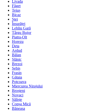
Livada
Făget
Teiuș
Bicaz
Ștei
Însurăței
Lehliu Gară
Târgu Bujor
Piatra-Olt
Horezu
Deta
Ardud
Bălan
Slănic
Brezoi
Sebiș
Frasin
Gătaia
Potcoava
Miercurea Nirajului
Broșteni
Novaci
Săliște
Copșa Mică
Băneasa