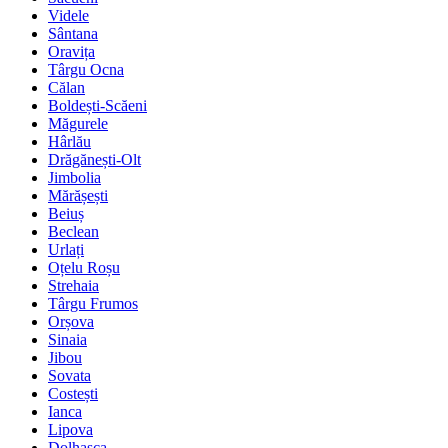
Videle
Sântana
Oravița
Târgu Ocna
Călan
Boldești-Scăeni
Măgurele
Hârlău
Drăgănești-Olt
Jimbolia
Mărășești
Beiuș
Beclean
Urlați
Oțelu Roșu
Strehaia
Târgu Frumos
Orșova
Sinaia
Jibou
Sovata
Costești
Ianca
Lipova
Dolhasca