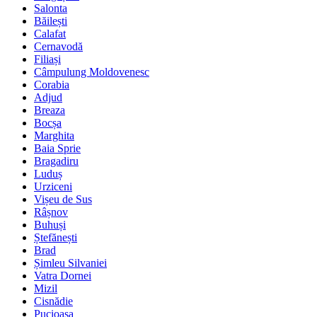
Salonta
Băilești
Calafat
Cernavodă
Filiași
Câmpulung Moldovenesc
Corabia
Adjud
Breaza
Bocșa
Marghita
Baia Sprie
Bragadiru
Luduș
Urziceni
Vișeu de Sus
Râșnov
Buhuși
Ștefănești
Brad
Șimleu Silvaniei
Vatra Dornei
Mizil
Cisnădie
Pucioasa