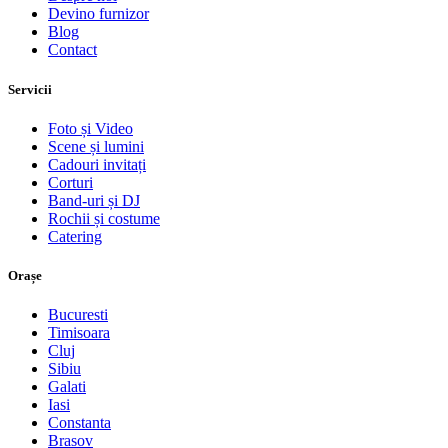
Devino furnizor
Blog
Contact
Servicii
Foto și Video
Scene și lumini
Cadouri invitați
Corturi
Band-uri și DJ
Rochii și costume
Catering
Orașe
Bucuresti
Timisoara
Cluj
Sibiu
Galati
Iasi
Constanta
Brasov