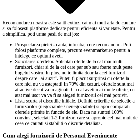
Recomandarea noastra este sa iti extinzi cat mai mult aria de cautare
si sa folosesti platforme dedicate pentru eficienta si varietate. Pentru
a simplifica, poti urma pasii de mai jos:
Prospectarea pietei - cauta, intreaba, cere recomandari. Poti
folosi platforme complete, precum eventmarket.ro pentru a
intelege ce optiuni aveti.
Solicitarea ofertelor. Solicitati oferte de la cat mai multi
furnizori, chiar si de la cei care par sub sau foarte mult peste
bugetul vostru. In plus, nu te limita doar la acei furnizori
despre care "ai auzit". Puteti fi placut surprinsi cu oferte la
care nici nu va asteptati! In 70% din cazuri, ofertele sunt mai
atractive decat va imaginati. Cu cat aveti mai multe oferte, cu
atat mai usor va va fi sa alegeti furnizorul cel mai potrivit.
Lista scurta si discutiile initiale. Definiti criteriile de selectie a
furnizorilor (negociabile / nenegociabile) si apoi comparati
ofertele primite in functie de ele. Daca nu sunteti 100%
convinsi, selectati 1-2 furnizori care se apropie cel mai mult de
ceea ce cautati si stabiliti o discutie detaliata.
Cum alegi furnizorii de Personal Evenimente