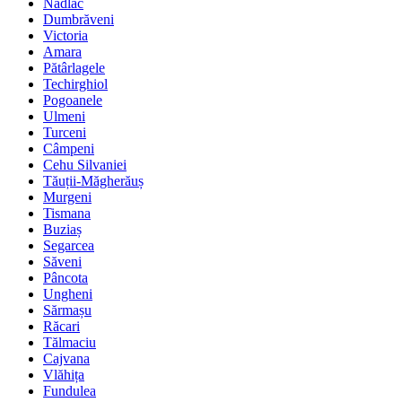
Nădlac
Dumbrăveni
Victoria
Amara
Pătârlagele
Techirghiol
Pogoanele
Ulmeni
Turceni
Câmpeni
Cehu Silvaniei
Tăuții-Măgherăuș
Murgeni
Tismana
Buziaș
Segarcea
Săveni
Pâncota
Ungheni
Sărmașu
Răcari
Tălmaciu
Cajvana
Vlăhița
Fundulea