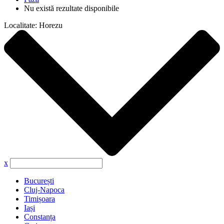
Nu există rezultate disponibile
Localitate:
Horezu
x
București
Cluj-Napoca
Timișoara
Iași
Constanța