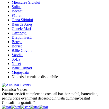
Miercurea Sibiului
Sulina
Bechet
Făurei
Ocna Sibiului
Baia de Arieș
Ocnele Mari
Căzănești
Dragomirești
Berești
Borsec
Băile Govora
Vașcău
Solca
Nucet
Băile Tușnad
Mogoșoaia
Nu există rezultate disponibile
Râmnicu Vâlcea
Oferim servicii complete de cocktail bar, bar mobil, bartending,
pentru orice eveniment deosebit din viata dumneavoastră!
Consultanta gratuita în...