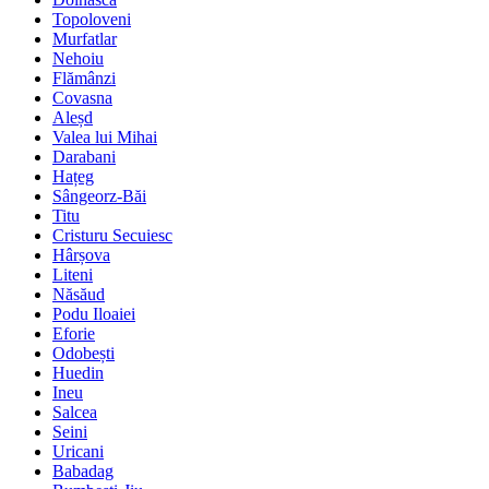
Topoloveni
Murfatlar
Nehoiu
Flămânzi
Covasna
Aleșd
Valea lui Mihai
Darabani
Hațeg
Sângeorz-Băi
Titu
Cristuru Secuiesc
Hârșova
Liteni
Năsăud
Podu Iloaiei
Eforie
Odobești
Huedin
Ineu
Salcea
Seini
Uricani
Babadag