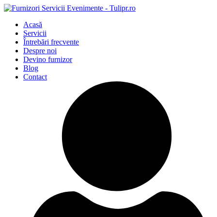
Acasă
Servicii
Întrebări frecvente
Despre noi
Devino furnizor
Blog
Contact