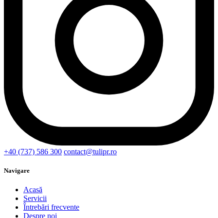
+40 (737) 586 300
contact@tulipr.ro
Navigare
Acasă
Servicii
Întrebări frecvente
Despre noi