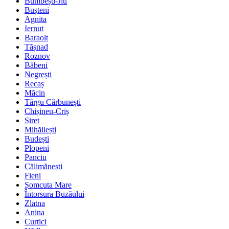
Bumbești-Jiu
Bușteni
Agnita
Iernut
Baraolt
Tășnad
Roznov
Băbeni
Negrești
Recaș
Măcin
Târgu Cărbunești
Chișineu-Criș
Siret
Mihăilești
Budești
Plopeni
Panciu
Călimănești
Fieni
Șomcuta Mare
Întorsura Buzăului
Zlatna
Anina
Curtici