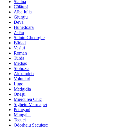
Slatina
Călărași
Alba Iulia
Giurgiu
Deva
Hunedoara
Zalău
Sfântu Gheorghe
Bârlad
Vaslui
Roman
Turda
Mediaș
Slobozia
Alexandria
Voluntari
Lugoj
Medgidia
Onești
Miercurea Ciuc
Sighetu Marmației
Petroșani
Mangalia
Tecuci
Odorheiu Secuiesc