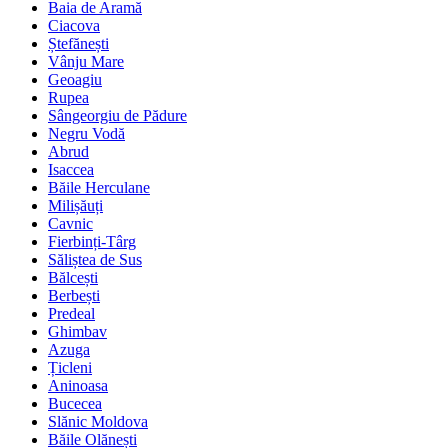
Baia de Aramă
Ciacova
Ștefănești
Vânju Mare
Geoagiu
Rupea
Sângeorgiu de Pădure
Negru Vodă
Abrud
Isaccea
Băile Herculane
Milișăuți
Cavnic
Fierbinți-Târg
Săliștea de Sus
Bălcești
Berbești
Predeal
Ghimbav
Azuga
Țicleni
Aninoasa
Bucecea
Slănic Moldova
Băile Olănești