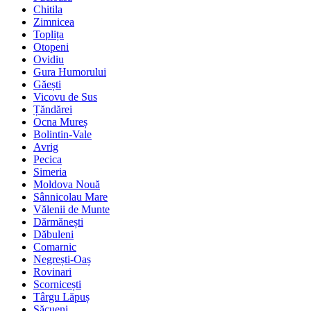
Chitila
Zimnicea
Toplița
Otopeni
Ovidiu
Gura Humorului
Găești
Vicovu de Sus
Țăndărei
Ocna Mureș
Bolintin-Vale
Avrig
Pecica
Simeria
Moldova Nouă
Sânnicolau Mare
Vălenii de Munte
Dărmănești
Dăbuleni
Comarnic
Negrești-Oaș
Rovinari
Scornicești
Târgu Lăpuș
Săcueni