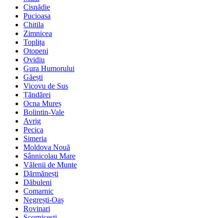
Cisnădie
Pucioasa
Chitila
Zimnicea
Toplița
Otopeni
Ovidiu
Gura Humorului
Găești
Vicovu de Sus
Țăndărei
Ocna Mureș
Bolintin-Vale
Avrig
Pecica
Simeria
Moldova Nouă
Sânnicolau Mare
Vălenii de Munte
Dărmănești
Dăbuleni
Comarnic
Negrești-Oaș
Rovinari
Scornicești