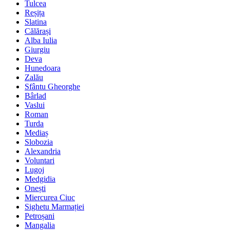
Tulcea
Reșița
Slatina
Călărași
Alba Iulia
Giurgiu
Deva
Hunedoara
Zalău
Sfântu Gheorghe
Bârlad
Vaslui
Roman
Turda
Mediaș
Slobozia
Alexandria
Voluntari
Lugoj
Medgidia
Onești
Miercurea Ciuc
Sighetu Marmației
Petroșani
Mangalia