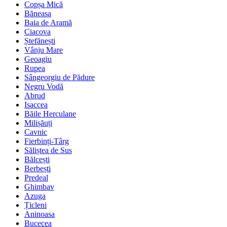
Copșa Mică
Băneasa
Baia de Aramă
Ciacova
Ștefănești
Vânju Mare
Geoagiu
Rupea
Sângeorgiu de Pădure
Negru Vodă
Abrud
Isaccea
Băile Herculane
Milișăuți
Cavnic
Fierbinți-Târg
Săliștea de Sus
Bălcești
Berbești
Predeal
Ghimbav
Azuga
Țicleni
Aninoasa
Bucecea