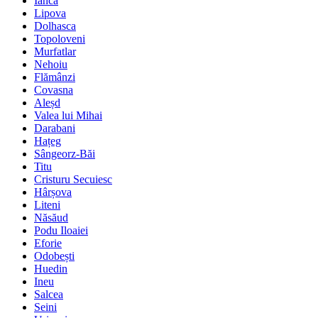
Ianca
Lipova
Dolhasca
Topoloveni
Murfatlar
Nehoiu
Flămânzi
Covasna
Aleșd
Valea lui Mihai
Darabani
Hațeg
Sângeorz-Băi
Titu
Cristuru Secuiesc
Hârșova
Liteni
Năsăud
Podu Iloaiei
Eforie
Odobești
Huedin
Ineu
Salcea
Seini