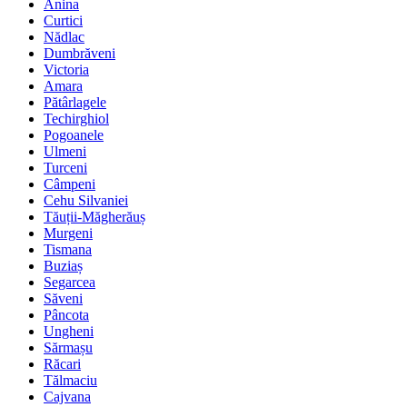
Anina
Curtici
Nădlac
Dumbrăveni
Victoria
Amara
Pătârlagele
Techirghiol
Pogoanele
Ulmeni
Turceni
Câmpeni
Cehu Silvaniei
Tăuții-Măgherăuș
Murgeni
Tismana
Buziaș
Segarcea
Săveni
Pâncota
Ungheni
Sărmașu
Răcari
Tălmaciu
Cajvana