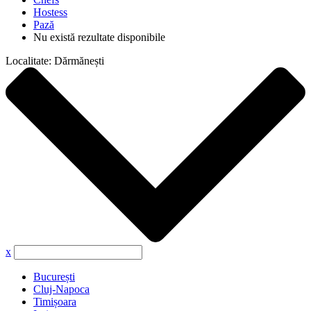
Hostess
Pază
Nu există rezultate disponibile
Localitate:
Dărmănești
x
București
Cluj-Napoca
Timișoara