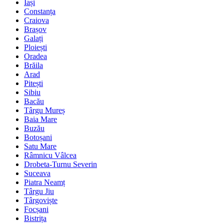
Iași
Constanța
Craiova
Brașov
Galați
Ploiești
Oradea
Brăila
Arad
Pitești
Sibiu
Bacău
Târgu Mureș
Baia Mare
Buzău
Botoșani
Satu Mare
Râmnicu Vâlcea
Drobeta-Turnu Severin
Suceava
Piatra Neamț
Târgu Jiu
Târgoviște
Focșani
Bistrița