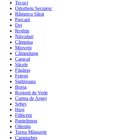
Tecuci
Odorheiu Secuiesc
Râmnicu Sărat
Pașcani
Dej
Reghin
Năvodari
Câmpina
Mioveni
Câmpulung
Caracal
Săcele
Făgăraș
Fetești
Sighișoara
Borșa
Roșiorii de Vede
Curtea de Argeș
Sebeș
Huși
Fălticeni
Pantelimon
Oltenița
Turnu Măgurele
Caransebeș