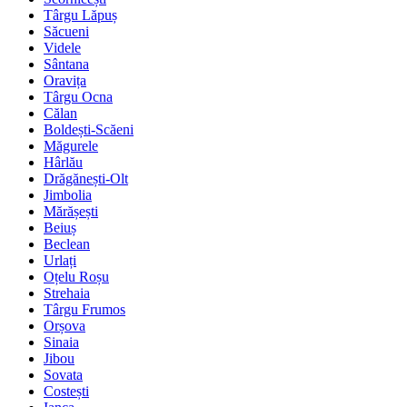
Târgu Lăpuș
Săcueni
Videle
Sântana
Oravița
Târgu Ocna
Călan
Boldești-Scăeni
Măgurele
Hârlău
Drăgănești-Olt
Jimbolia
Mărășești
Beiuș
Beclean
Urlați
Oțelu Roșu
Strehaia
Târgu Frumos
Orșova
Sinaia
Jibou
Sovata
Costești