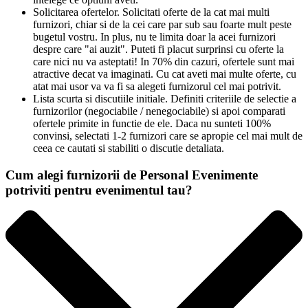
Solicitarea ofertelor. Solicitati oferte de la cat mai multi
furnizori, chiar si de la cei care par sub sau foarte mult peste
bugetul vostru. In plus, nu te limita doar la acei furnizori
despre care "ai auzit". Puteti fi placut surprinsi cu oferte la
care nici nu va asteptati! In 70% din cazuri, ofertele sunt mai
atractive decat va imaginati. Cu cat aveti mai multe oferte, cu
atat mai usor va va fi sa alegeti furnizorul cel mai potrivit.
Lista scurta si discutiile initiale. Definiti criteriile de selectie a
furnizorilor (negociabile / nenegociabile) si apoi comparati
ofertele primite in functie de ele. Daca nu sunteti 100%
convinsi, selectati 1-2 furnizori care se apropie cel mai mult de
ceea ce cautati si stabiliti o discutie detaliata.
Cum alegi furnizorii de Personal Evenimente
potriviti pentru evenimentul tau?