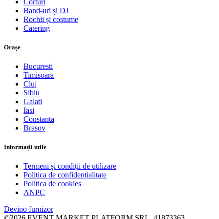
Corturi
Band-uri și DJ
Rochii și costume
Catering
Orașe
Bucuresti
Timisoara
Cluj
Sibiu
Galati
Iasi
Constanta
Brasov
Informații utile
Termeni și condiții de utilizare
Politica de confidențialitate
Politica de cookies
ANPC
Devino furnizor
©2026 EVENT MARKET PLATFORM SRL, 41873363,