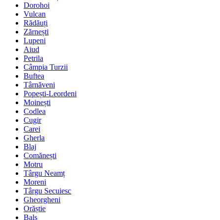
Dorohoi
Vulcan
Rădăuți
Zărnești
Lupeni
Aiud
Petrila
Câmpia Turzii
Buftea
Târnăveni
Popești-Leordeni
Moinești
Codlea
Cugir
Carei
Gherla
Blaj
Comănești
Motru
Târgu Neamț
Moreni
Târgu Secuiesc
Gheorgheni
Orăștie
Balș