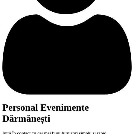
Personal Evenimente
Dărmănești
Intră în contact cu cei mai buni furnizori simplu și rapid.