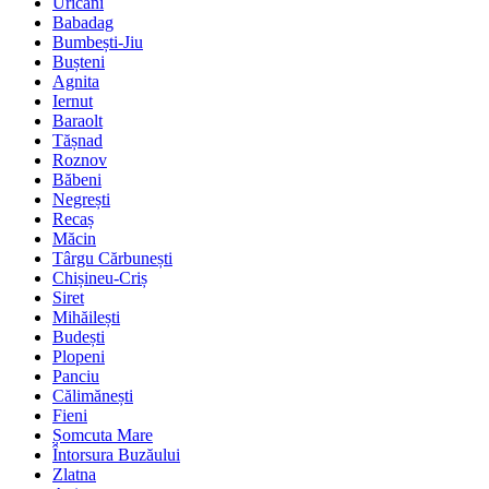
Uricani
Babadag
Bumbești-Jiu
Bușteni
Agnita
Iernut
Baraolt
Tășnad
Roznov
Băbeni
Negrești
Recaș
Măcin
Târgu Cărbunești
Chișineu-Criș
Siret
Mihăilești
Budești
Plopeni
Panciu
Călimănești
Fieni
Șomcuta Mare
Întorsura Buzăului
Zlatna