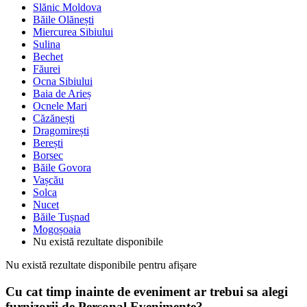
Slănic Moldova
Băile Olănești
Miercurea Sibiului
Sulina
Bechet
Făurei
Ocna Sibiului
Baia de Arieș
Ocnele Mari
Căzănești
Dragomirești
Berești
Borsec
Băile Govora
Vașcău
Solca
Nucet
Băile Tușnad
Mogoșoaia
Nu există rezultate disponibile
Nu există rezultate disponibile pentru afișare
Cu cat timp inainte de eveniment ar trebui sa alegi
furnizorii de Personal Evenimente?