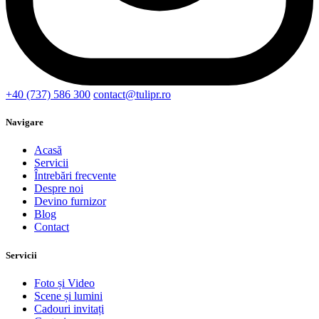
+40 (737) 586 300
contact@tulipr.ro
Navigare
Acasă
Servicii
Întrebări frecvente
Despre noi
Devino furnizor
Blog
Contact
Servicii
Foto și Video
Scene și lumini
Cadouri invitați