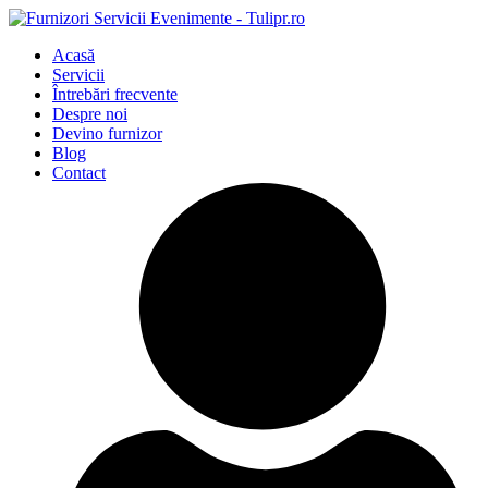
Acasă
Servicii
Întrebări frecvente
Despre noi
Devino furnizor
Blog
Contact