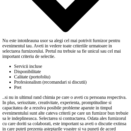
Nu este intotdeauna usor sa alegi cel mai potrivit furnizor pentru
evenimentul tau. Aveti in vedere toate criteriile urmatoare in
selectarea furnizorului. Pretul nu trebuie sa fie unicul sau cel mai
important criteriu de selectie.
Servicii incluse
Disponibilitate
Calitate (portofoliu)
Profesionalism (recomandari si discutii)
Pret
..si nu in ultimul rand chimia pe care o aveti cu persoana respectiva.
In plus, seriozitate, creativitate, experienta, promptitudine si
capacitatea de a rezolva posibile probleme aparute in timpul
evenimentului sunt alte cateva criterii pe care un furnizor bun trebuie
sa le indeplineasca. Selectarea si contractarea. Odata ales furnizorul
cu care doriti sa colaborati, este important sa aveti o discutie extinsa
in care puteti prezenta asteptarile voastre si va puneti de acord