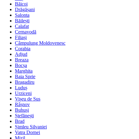
Băicoi
Drăgășani
Salonta
Băilești
Calafat
Cernavodă
Filiași
Câmpulung Moldovenesc
Corabia
Adjud
Breaza
Bocșa
Marghita
Baia Sprie
Bragadiru
Luduș
Urziceni
Vișeu de Sus
Râșnov
Buhuși
Ștefănești
Brad
Șimleu Silvaniei
Vatra Dornei
Mizil