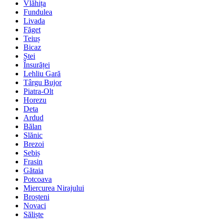
Vlăhița
Fundulea
Livada
Făget
Teiuș
Bicaz
Ștei
Însurăței
Lehliu Gară
Târgu Bujor
Piatra-Olt
Horezu
Deta
Ardud
Bălan
Slănic
Brezoi
Sebiș
Frasin
Gătaia
Potcoava
Miercurea Nirajului
Broșteni
Novaci
Săliște