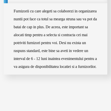
Alexandria
Voluntari
Furnizorii cu care alegeti sa colaborezi in organizarea
Lugoj
nuntii pot face ca totul sa mearga struna sau va pot da
Medgidia
Blog
batai de cap in plus. De aceea, este important sa
Onești
Miercurea Ciuc
alocati timp pentru a selecta si contracta cei mai
Sighetu Marmației
potriviti furnizori pentru voi. Desi nu exista un
Petroșani
raspuns standard, este bine sa aveti in vedere un
Mangalia
interval de 6 - 12 luni inaintea evenimentului pentru a
Tecuci
Odorheiu Secuiesc
va asigura de disponibilitatea locatiei si a furnizorilor.
Râmnicu Sărat
Pașcani
Contac
Dej
Reghin
Năvodari
Câmpina