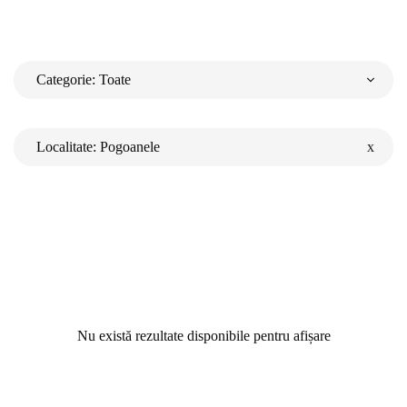
Categorie:
Toate
Întrebăr
Barmani
Ospătari
Localitate:
Pogoanele
x
Chefs
București
Hostess
frecven
Cluj-Napoca
Pază
Timișoara
Iași
Constanța
Craiova
Brașov
Nu există rezultate disponibile pentru afișare
Galați
Ploiești
Oradea