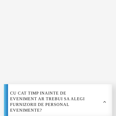
Bistrița
Tulcea
Reșița
Slatina
Călărași
Devino
Alba Iulia
Giurgiu
Deva
Hunedoara
furnizo
Zalău
Sfântu Gheorghe
Bârlad
Vaslui
Roman
CU CAT TIMP INAINTE DE
Turda
EVENIMENT AR TREBUI SA ALEGI
Mediaș
FURNIZORII DE PERSONAL
EVENIMENTE?
Slobozia