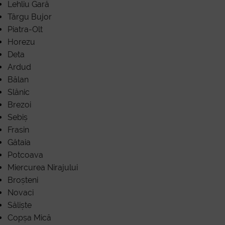
Lehliu Gară
Târgu Bujor
Piatra-Olt
Horezu
Deta
Ardud
Bălan
Slănic
Brezoi
Sebiș
Frasin
Gătaia
Potcoava
Miercurea Nirajului
Broșteni
Novaci
Săliște
Copșa Mică