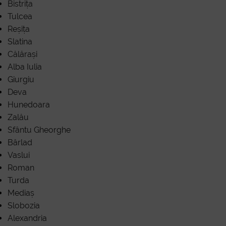
Bistrița
Tulcea
Reșița
Slatina
Călărași
Alba Iulia
Giurgiu
Deva
Hunedoara
Zalău
Sfântu Gheorghe
Bârlad
Vaslui
Roman
Turda
Mediaș
Slobozia
Alexandria