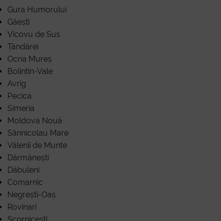
Gura Humorului
Găești
D
Vicovu de Sus
Țăndărei
Ocna Mureș
Bolintin-Vale
Avrig
Pecica
Simeria
Moldova Nouă
Sânnicolau Mare
Vălenii de Munte
Dărmănești
Dăbuleni
Comarnic
Negrești-Oaș
Rovinari
Scornicești