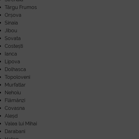
Târgu Frumos
Orșova
Sinaia
Jibou
Sovata
Costești
Ianca
Lipova
Dolhasca
Topoloveni
Murfatlar
Nehoiu
Flămânzi
Covasna
Aleșd
Valea lui Mihai
Darabani