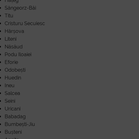
Hațeg
Sângeorz-Băi
Titu
Cristuru Secuiesc
Hârșova
Liteni
Năsăud
Podu Iloaiei
Eforie
Odobești
Huedin
Ineu
Salcea
Seini
Uricani
Babadag
Bumbești-Jiu
Bușteni