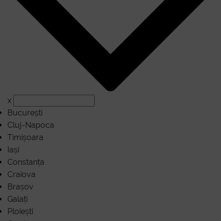
Î
x
București
Cluj-Napoca
Timișoara
Iași
Constanța
Craiova
Brașov
Galați
Ploiești