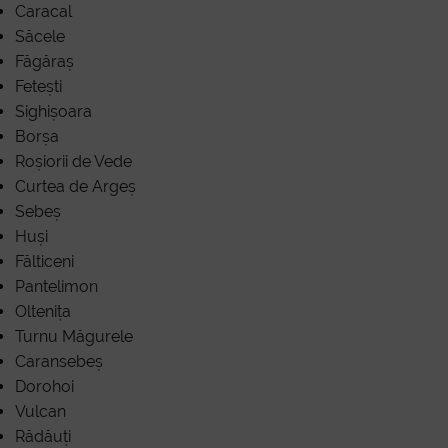
D
Caracal
Săcele
Făgăraș
Fetești
Sighișoara
Borșa
Roșiorii de Vede
Curtea de Argeș
Sebeș
Huși
Fălticeni
Pantelimon
Oltenița
Turnu Măgurele
Caransebeș
Dorohoi
Vulcan
Rădăuți