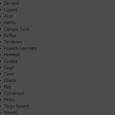
n
Zărnești
Lupeni
Aiud
Petrila
Câmpia Turzii
Buftea
Târnăveni
Popești-Leordeni
Moinești
Codlea
Cugir
Carei
Gherla
Blaj
Comănești
Motru
Târgu Neamț
Moreni