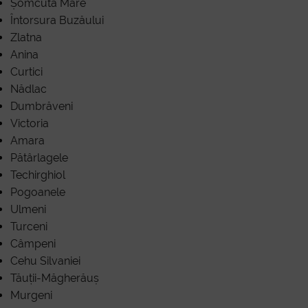
Șomcuta Mare
Întorsura Buzăului
Zlatna
Anina
Curtici
Nădlac
Dumbrăveni
Victoria
Amara
Pătârlagele
Techirghiol
Pogoanele
Ulmeni
Turceni
Câmpeni
Cehu Silvaniei
Tăuții-Măgherăuș
Murgeni