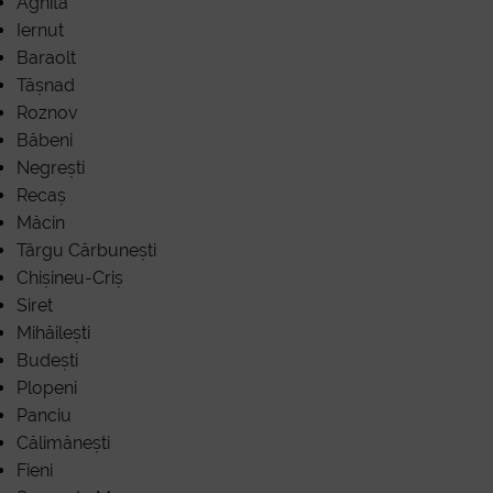
B
Agnita
Iernut
Baraolt
Tășnad
Roznov
Băbeni
Negrești
Recaș
Măcin
Târgu Cărbunești
Chișineu-Criș
Siret
Mihăilești
Budești
Plopeni
Panciu
Călimănești
Fieni