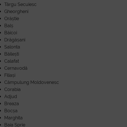
Târgu Secuiesc
Gheorgheni
Orăștie
Balș
Băicoi
Drăgășani
Salonta
Băilești
Calafat
Cernavodă
Filiași
Câmpulung Moldovenesc
Corabia
Adjud
Breaza
Bocșa
Marghita
Baia Sprie