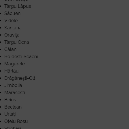
Târgu Lăpuș
Săcueni
f
Videle
Sântana
Oravița
Târgu Ocna
Călan
Boldești-Scăeni
Măgurele
Hârlău
Drăgănești-Olt
Jimbolia
Mărășești
Beiuș
Beclean
Urlați
Oțelu Roșu
Strehaia