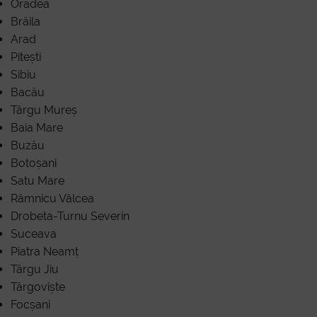
f
Oradea
Brăila
Arad
Pitești
Sibiu
Bacău
Târgu Mureș
Baia Mare
Buzău
Botoșani
Satu Mare
Râmnicu Vâlcea
Drobeta-Turnu Severin
Suceava
Piatra Neamț
Târgu Jiu
Târgoviște
Focșani