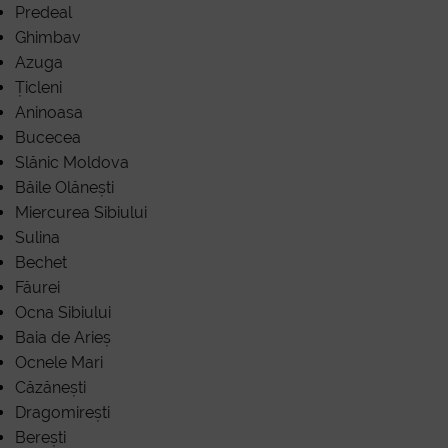
Predeal
Ghimbav
Azuga
Țicleni
Aninoasa
Bucecea
Slănic Moldova
Băile Olănești
Miercurea Sibiului
Sulina
Bechet
Făurei
Ocna Sibiului
Baia de Arieș
Ocnele Mari
Căzănești
Dragomirești
Berești