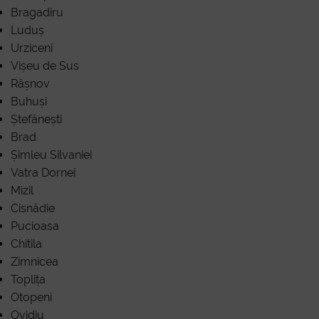
Bragadiru
Luduș
Urziceni
Vișeu de Sus
Râșnov
Buhuși
Ștefănești
Brad
Șimleu Silvaniei
Vatra Dornei
Mizil
Cisnădie
Pucioasa
Chitila
Zimnicea
Toplița
Otopeni
Ovidiu