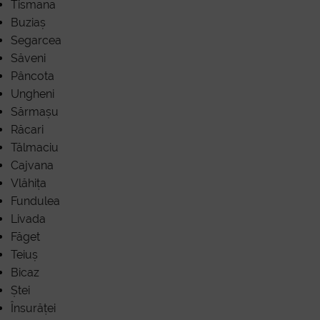
C
Tismana
Buziaș
Segarcea
Săveni
Pâncota
Ungheni
Sărmașu
Răcari
Tălmaciu
Cajvana
Vlăhița
Fundulea
Livada
Făget
Teiuș
Bicaz
Ștei
Însurăței