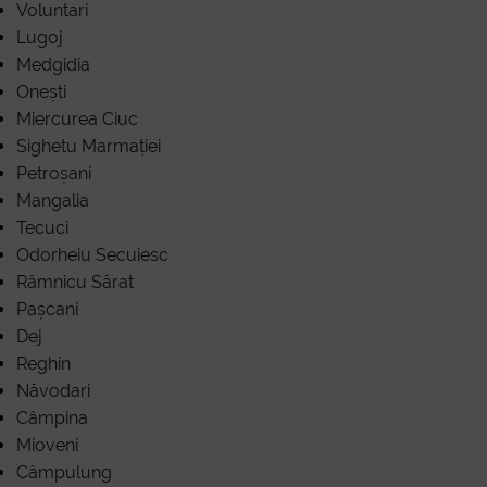
Voluntari
Lugoj
Medgidia
Onești
Miercurea Ciuc
Sighetu Marmației
Petroșani
Mangalia
Tecuci
Odorheiu Secuiesc
Râmnicu Sărat
Pașcani
Dej
Reghin
Năvodari
Câmpina
Mioveni
Câmpulung