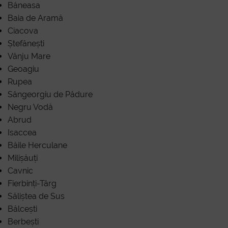
Băneasa
Baia de Aramă
Ciacova
Ștefănești
Vânju Mare
Geoagiu
Rupea
Sângeorgiu de Pădure
Negru Vodă
Abrud
Isaccea
Băile Herculane
Milișăuți
Cavnic
Fierbinți-Târg
Săliștea de Sus
Bălcești
Berbești