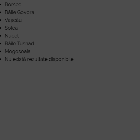
Borsec
Băile Govora
Vașcău
Solca
Nucet
Băile Tușnad
Mogoșoaia
Nu există rezultate disponibile