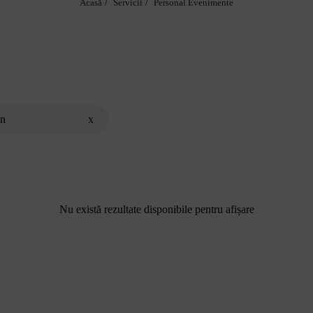
Acasă
Servicii
Personal Evenimente
an
x
Nu există rezultate disponibile pentru afișare