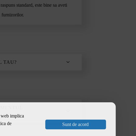
 raspuns standard, este bine sa aveti
 furnizorilor.
L TAU?
eficienta si varietate. Pentru a
 a intelege ce optiuni aveti.
te bugetul vostru. In plus, nu te limita
NIMENTUL
n cazuri, ofertele sunt mai atractive
te web implica
tica de
Sunt de acord
parati ofertele primite in functie de ele.
riile urmatoare in selectarea
cutie detaliata.