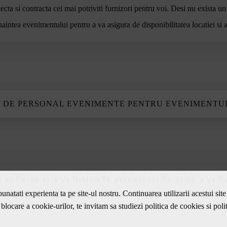
ecta si contracta cei mai potriviti furnizori pentru voi. Desi nu exista un
naintea evenimentului pentru a va asigura de disponibilitatea locatiei si a
I DE PERSONAL EVENIMENTE PENTRU EVENIMENTU
zi cat mai mult aria de cautare si sa folosesti platforme dedicate pentru 
:
, cere recomandari. Poti folosi platforme complete, precum eventmarket.ro pentru
e de la cat mai multi furnizori, chiar si de la cei care par sub sau foarte mult pes
DE PERSONAL EVENIMENTE POTRIVITI PENTRU EVE
auzit". Puteti fi placut surprinsi cu oferte la care nici nu va asteptati! In 70% di
unatati experienta ta pe site-ul nostru. Continuarea utilizarii acestui si
ulte oferte, cu atat mai usor va va fi sa alegeti furnizorul cel mai potrivit.
blocare a cookie-urilor, te invitam sa studiezi
politica de cookies
si
poli
initi criteriile de selectie a furnizorilor (negociabile / nenegociabile) si apoi com
 mai potrivit furnizor pentru evenimentul tau. Aveti in vedere toate crite
i 1-2 furnizori care se apropie cel mai mult de ceea ce cautati si stabiliti o dis