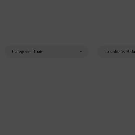
Categorie:
Toate
Localitate:
Băl
Barmani
București
Ospătari
Cluj-Napoca
Chefs
Timișoara
Hostess
Iași
Pază
Constanța
Craiova
Brașov
Galați
Ploiești
Oradea