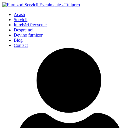
Acasă
Servicii
Întrebări frecvente
Despre noi
Devino furnizor
Blog
Contact