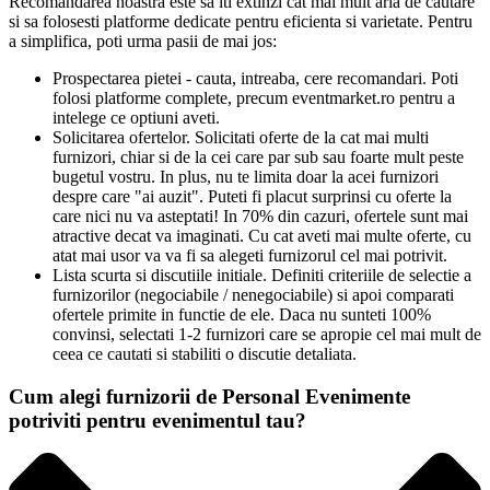
Recomandarea noastra este sa iti extinzi cat mai mult aria de cautare
si sa folosesti platforme dedicate pentru eficienta si varietate. Pentru
a simplifica, poti urma pasii de mai jos:
Prospectarea pietei - cauta, intreaba, cere recomandari. Poti
folosi platforme complete, precum eventmarket.ro pentru a
intelege ce optiuni aveti.
Solicitarea ofertelor. Solicitati oferte de la cat mai multi
furnizori, chiar si de la cei care par sub sau foarte mult peste
bugetul vostru. In plus, nu te limita doar la acei furnizori
despre care "ai auzit". Puteti fi placut surprinsi cu oferte la
care nici nu va asteptati! In 70% din cazuri, ofertele sunt mai
atractive decat va imaginati. Cu cat aveti mai multe oferte, cu
atat mai usor va va fi sa alegeti furnizorul cel mai potrivit.
Lista scurta si discutiile initiale. Definiti criteriile de selectie a
furnizorilor (negociabile / nenegociabile) si apoi comparati
ofertele primite in functie de ele. Daca nu sunteti 100%
convinsi, selectati 1-2 furnizori care se apropie cel mai mult de
ceea ce cautati si stabiliti o discutie detaliata.
Cum alegi furnizorii de Personal Evenimente
potriviti pentru evenimentul tau?