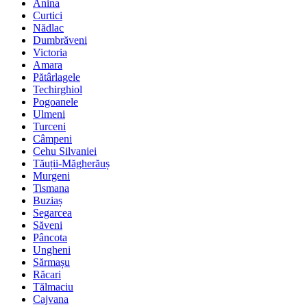
Anina
Curtici
Nădlac
Dumbrăveni
Victoria
Amara
Pătârlagele
Techirghiol
Pogoanele
Ulmeni
Turceni
Câmpeni
Cehu Silvaniei
Tăuții-Măgherăuș
Murgeni
Tismana
Buziaș
Segarcea
Săveni
Pâncota
Ungheni
Sărmașu
Răcari
Tălmaciu
Cajvana