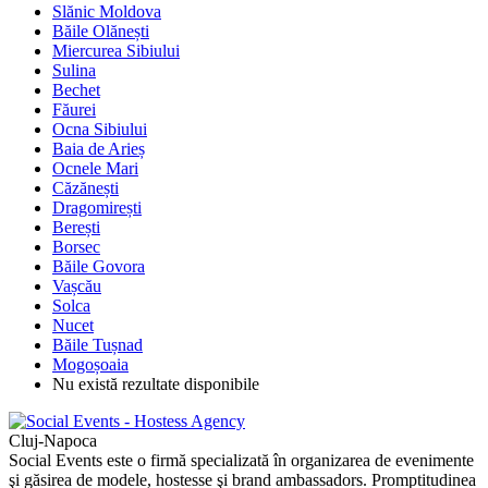
Slănic Moldova
Băile Olănești
Miercurea Sibiului
Sulina
Bechet
Făurei
Ocna Sibiului
Baia de Arieș
Ocnele Mari
Căzănești
Dragomirești
Berești
Borsec
Băile Govora
Vașcău
Solca
Nucet
Băile Tușnad
Mogoșoaia
Nu există rezultate disponibile
Cluj-Napoca
Social Events este o firmă specializată în organizarea de evenimente
şi găsirea de modele, hostesse şi brand ambassadors. Promptitudinea