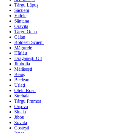
Târgu Lăpuș
Săcueni
Videle
Sântana
Oravița
Târgu Ocna
Călan
Boldești-Scăeni
Măgurele
Hârlău
Drăgănești-Olt
Jimbolia
Mărășești
Beiuș
Beclean
Urlați
Oțelu Roșu
Strehaia
Târgu Frumos
Orșova
Sinaia
Jibou
Sovata
Costești