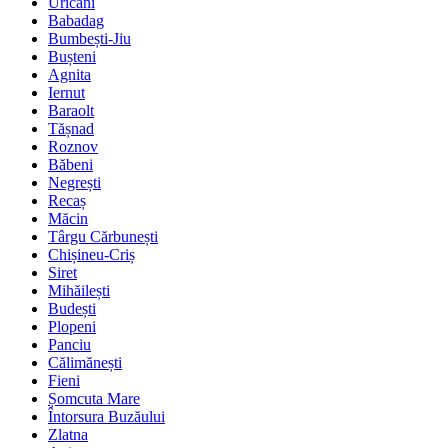
Uricani
Babadag
Bumbești-Jiu
Bușteni
Agnita
Iernut
Baraolt
Tășnad
Roznov
Băbeni
Negrești
Recaș
Măcin
Târgu Cărbunești
Chișineu-Criș
Siret
Mihăilești
Budești
Plopeni
Panciu
Călimănești
Fieni
Șomcuta Mare
Întorsura Buzăului
Zlatna