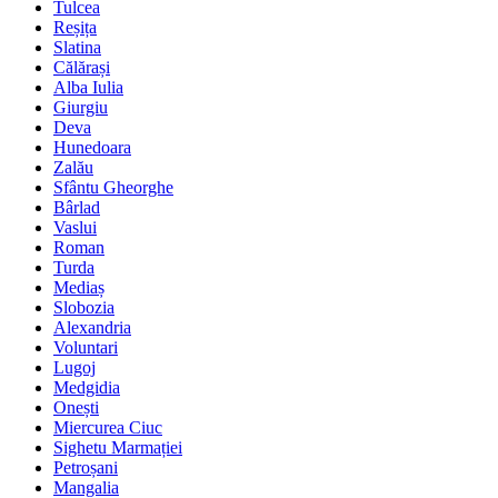
Tulcea
Reșița
Slatina
Călărași
Alba Iulia
Giurgiu
Deva
Hunedoara
Zalău
Sfântu Gheorghe
Bârlad
Vaslui
Roman
Turda
Mediaș
Slobozia
Alexandria
Voluntari
Lugoj
Medgidia
Onești
Miercurea Ciuc
Sighetu Marmației
Petroșani
Mangalia