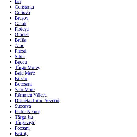
Iași
Constanța
Craiova
Brașov
Galați
Ploiești
Oradea
Brăila
Arad
Pitești
Sibiu
Bacău
Târgu Mureș
Baia Mare
Buzău
Botoșani
Satu Mare
Râmnicu Vâlcea
Drobeta-Turnu Severin
Suceava
Piatra Neamț
Târgu Jiu
Târgoviște
Focșani
Bistrița