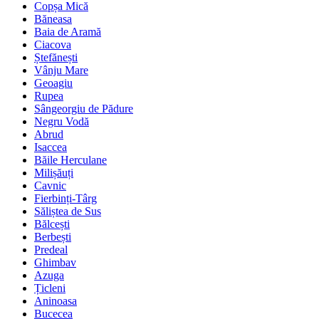
Copșa Mică
Băneasa
Baia de Aramă
Ciacova
Ștefănești
Vânju Mare
Geoagiu
Rupea
Sângeorgiu de Pădure
Negru Vodă
Abrud
Isaccea
Băile Herculane
Milișăuți
Cavnic
Fierbinți-Târg
Săliștea de Sus
Bălcești
Berbești
Predeal
Ghimbav
Azuga
Țicleni
Aninoasa
Bucecea