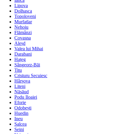
Ianca
Lipova
Dolhasca
Topoloveni
Murfatlar
Nehoiu
Flămânzi
Covasna
Aleșd
Valea lui Mihai
Darabani
Hațeg
Sângeorz-Băi
Titu
Cristuru Secuiesc
Hârșova
Liteni
Năsăud
Podu Iloaiei
Eforie
Odobești
Huedin
Ineu
Salcea
Seini