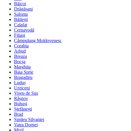
Băicoi
Drăgășani
Salonta
Băilești
Calafat
Cernavodă
Filiași
Câmpulung Moldovenesc
Corabia
Adjud
Breaza
Bocșa
Marghita
Baia Sprie
Bragadiru
Luduș
Urziceni
Vișeu de Sus
Râșnov
Buhuși
Ștefănești
Brad
Șimleu Silvaniei
Vatra Dornei
Mizil