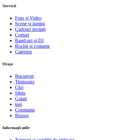
Servicii
Foto și Video
Scene și lumini
Cadouri invitați
Corturi
Band-uri și DJ
Rochii și costume
Catering
Orașe
Bucuresti
Timisoara
Cluj
Sibiu
Galati
Iasi
Constanta
Brasov
Informații utile
Termeni și condiții de utilizare