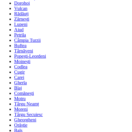
Dorohoi
Vulcan
Rădăuți
Zărnești
Lupeni
Aiud
Petrila
Câmpia Turzii
Buftea
Târnăveni
Popești-Leordeni
Moinești
Codlea
Cugir
Carei
Gherla
Blaj
Comănești
Motru
Târgu Neamț
Moreni
Târgu Secuiesc
Gheorgheni
Orăștie
Balș