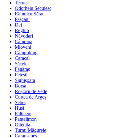
Tecuci
Odorheiu Secuiesc
Râmnicu Sărat
Pașcani
Dej
Reghin
Năvodari
Câmpina
Mioveni
Câmpulung
Caracal
Săcele
Făgăraș
Fetești
Sighișoara
Borșa
Roșiorii de Vede
Curtea de Argeș
Sebeș
Huși
Fălticeni
Pantelimon
Oltenița
Turnu Măgurele
Caransebeș