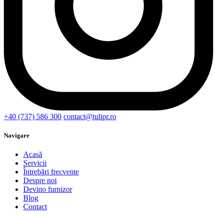
+40 (737) 586 300
contact@tulipr.ro
Navigare
Acasă
Servicii
Întrebări frecvente
Despre noi
Devino furnizor
Blog
Contact