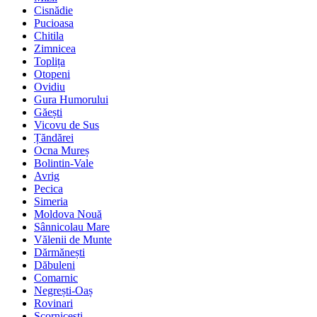
Cisnădie
Pucioasa
Chitila
Zimnicea
Toplița
Otopeni
Ovidiu
Gura Humorului
Găești
Vicovu de Sus
Țăndărei
Ocna Mureș
Bolintin-Vale
Avrig
Pecica
Simeria
Moldova Nouă
Sânnicolau Mare
Vălenii de Munte
Dărmănești
Dăbuleni
Comarnic
Negrești-Oaș
Rovinari
Scornicești