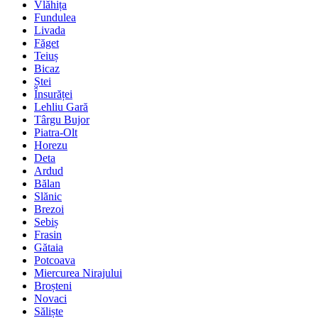
Vlăhița
Fundulea
Livada
Făget
Teiuș
Bicaz
Ștei
Însurăței
Lehliu Gară
Târgu Bujor
Piatra-Olt
Horezu
Deta
Ardud
Bălan
Slănic
Brezoi
Sebiș
Frasin
Gătaia
Potcoava
Miercurea Nirajului
Broșteni
Novaci
Săliște