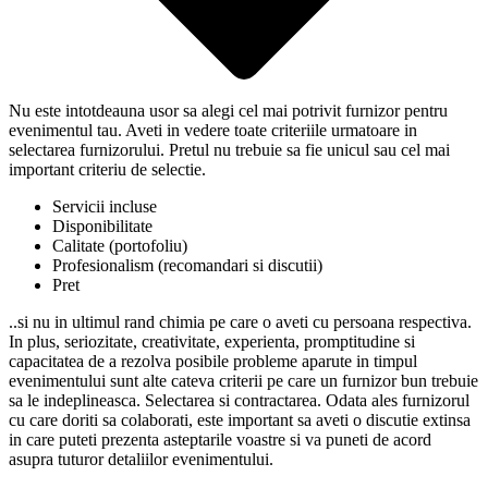
Nu este intotdeauna usor sa alegi cel mai potrivit furnizor pentru
evenimentul tau. Aveti in vedere toate criteriile urmatoare in
selectarea furnizorului. Pretul nu trebuie sa fie unicul sau cel mai
important criteriu de selectie.
Servicii incluse
Disponibilitate
Calitate (portofoliu)
Profesionalism (recomandari si discutii)
Pret
..si nu in ultimul rand chimia pe care o aveti cu persoana respectiva.
In plus, seriozitate, creativitate, experienta, promptitudine si
capacitatea de a rezolva posibile probleme aparute in timpul
evenimentului sunt alte cateva criterii pe care un furnizor bun trebuie
sa le indeplineasca. Selectarea si contractarea. Odata ales furnizorul
cu care doriti sa colaborati, este important sa aveti o discutie extinsa
in care puteti prezenta asteptarile voastre si va puneti de acord
asupra tuturor detaliilor evenimentului.