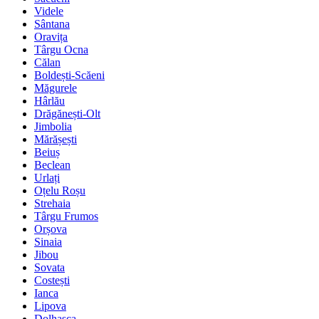
Videle
Sântana
Oravița
Târgu Ocna
Călan
Boldești-Scăeni
Măgurele
Hârlău
Drăgănești-Olt
Jimbolia
Mărășești
Beiuș
Beclean
Urlați
Oțelu Roșu
Strehaia
Târgu Frumos
Orșova
Sinaia
Jibou
Sovata
Costești
Ianca
Lipova
Dolhasca