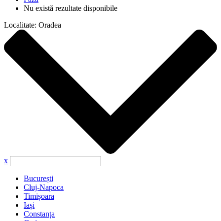
Nu există rezultate disponibile
Localitate:
Oradea
x
București
Cluj-Napoca
Timișoara
Iași
Constanța