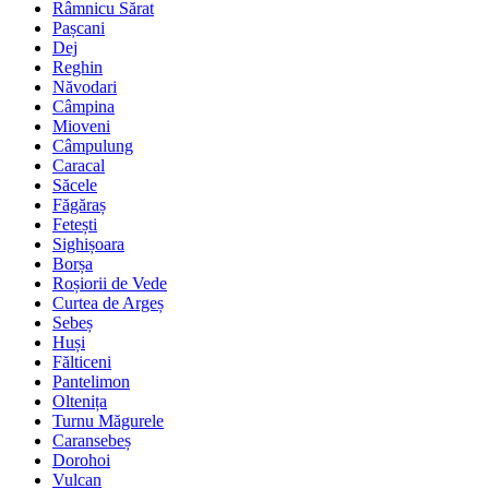
Râmnicu Sărat
Pașcani
Dej
Reghin
Năvodari
Câmpina
Mioveni
Câmpulung
Caracal
Săcele
Făgăraș
Fetești
Sighișoara
Borșa
Roșiorii de Vede
Curtea de Argeș
Sebeș
Huși
Fălticeni
Pantelimon
Oltenița
Turnu Măgurele
Caransebeș
Dorohoi
Vulcan