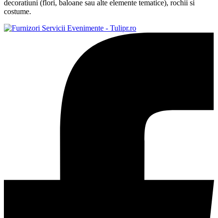
decoratiuni (flori, baloane sau alte elemente tematice), rochii si
costume.