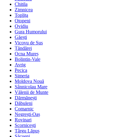
Chitila
Zimnicea
Toplița
Otopeni
Ovidiu
Gura Humorului
Găești
Vicovu de Sus
Țăndărei
Ocna Mureș
Bolintin-Vale
Avrig
Pecica
Simeria
Moldova Nouă
Sânnicolau Mare
Vălenii de Munte
Dărmănești
Dăbuleni
Comarnic
Negrești-Oaș
Rovinari
Scornicești
Târgu Lăpuș
Săcueni