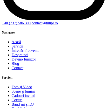
+40 (737) 586 300
contact@tulipr.ro
Navigare
Acasă
Servicii
Întrebări frecvente
Despre noi
Devino furnizor
Blog
Contact
Servicii
Foto și Video
Scene și lumini
Cadouri invitați
Corturi
Band-uri și DJ