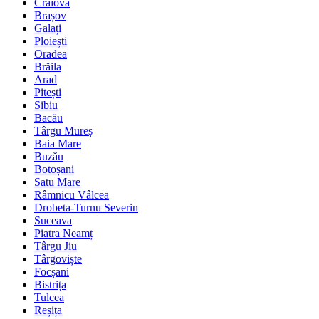
Craiova
Brașov
Galați
Ploiești
Oradea
Brăila
Arad
Pitești
Sibiu
Bacău
Târgu Mureș
Baia Mare
Buzău
Botoșani
Satu Mare
Râmnicu Vâlcea
Drobeta-Turnu Severin
Suceava
Piatra Neamț
Târgu Jiu
Târgoviște
Focșani
Bistrița
Tulcea
Reșița