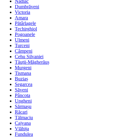
Nădlac
Dumbrăveni
Victoria
Amara
Pătârlagele
Techirghiol
Pogoanele
Ulmeni
Turceni
Câmpeni
Cehu Silvaniei
Tăuții-Măgherăuș
Murgeni
Tismana
Buziaș
Segarcea
Săveni
Pâncota
Ungheni
Sărmașu
Răcari
Tălmaciu
Cajvana
Vlăhița
Fundulea