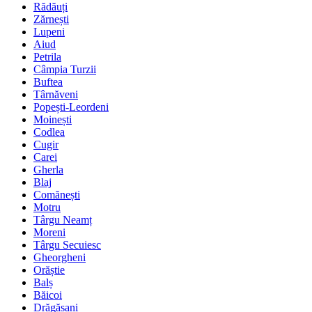
Rădăuți
Zărnești
Lupeni
Aiud
Petrila
Câmpia Turzii
Buftea
Târnăveni
Popești-Leordeni
Moinești
Codlea
Cugir
Carei
Gherla
Blaj
Comănești
Motru
Târgu Neamț
Moreni
Târgu Secuiesc
Gheorgheni
Orăștie
Balș
Băicoi
Drăgășani