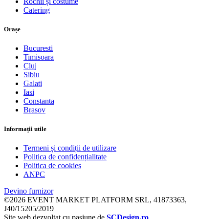
Rochii și costume
Catering
Orașe
Bucuresti
Timisoara
Cluj
Sibiu
Galati
Iasi
Constanta
Brasov
Informații utile
Termeni și condiții de utilizare
Politica de confidențialitate
Politica de cookies
ANPC
Devino furnizor
©2026 EVENT MARKET PLATFORM SRL, 41873363,
J40/15205/2019
Site web dezvoltat cu pasiune de
SCDesign.ro