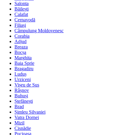
Salonta
Băilești
Calafat
Cernavodă
Filiași
Câmpulung Moldovenesc
Corabia
Adjud
Breaza
Bocșa
Marghita
Baia Sprie
Bragadiru
Luduș
Urziceni
Vișeu de Sus
Râșnov
Buhuși
Ștefănești
Brad
Șimleu Silvaniei
Vatra Dornei
Mizil
Cisnădie
Pucioasa