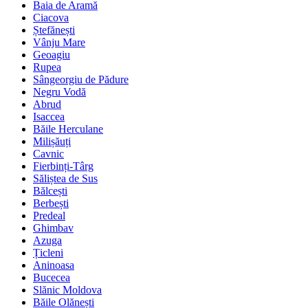
Baia de Aramă
Ciacova
Ștefănești
Vânju Mare
Geoagiu
Rupea
Sângeorgiu de Pădure
Negru Vodă
Abrud
Isaccea
Băile Herculane
Milișăuți
Cavnic
Fierbinți-Târg
Săliștea de Sus
Bălcești
Berbești
Predeal
Ghimbav
Azuga
Țicleni
Aninoasa
Bucecea
Slănic Moldova
Băile Olănești