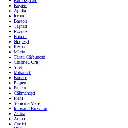
Bumbești-Jiu
Bușteni
Agnita
Iernut
Baraolt
Tășnad
Roznov
Băbeni
Negrești
Recaș
Măcin
Târgu Cărbunești
Chișineu-Criș
Siret
Mihăilești
Budești
Plopeni
Panciu
Călimănești
Fieni
Șomcuta Mare
Întorsura Buzăului
Zlatna
Anina
Curtici