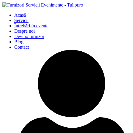
Acasă
Servicii
Întrebări frecvente
Despre noi
Devino furnizor
Blog
Contact