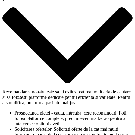
Recomandarea noastra este sa iti extinzi cat mai mult aria de cautare
si sa folosesti platforme dedicate pentru eficienta si varietate. Pentru
a simplifica, poti urma pasii de mai jos:
Prospectarea pietei - cauta, intreaba, cere recomandari. Poti
folosi platforme complete, precum eventmarket.ro pentru a
intelege ce optiuni aveti.
Solicitarea ofertelor. Solicitati oferte de la cat mai multi
furnizori, chiar si de la cei care par sub sau foarte mult peste