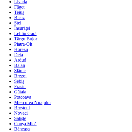
Livada
Făget
Teiuș
Bicaz
Ștei
Însurăței
Lehliu Gară
Târgu Bujor
Piatra-Olt
Horezu
Deta
Ardud
Bălan
Slănic
Brezoi
Sebiș
Frasin
Gătaia
Potcoava
Miercurea Nirajului
Broșteni
Novaci
Săliște
Copșa Mică
Băneasa