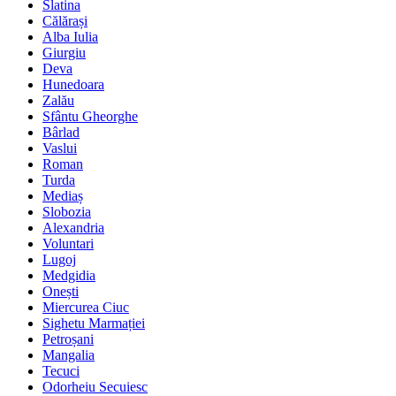
Slatina
Călărași
Alba Iulia
Giurgiu
Deva
Hunedoara
Zalău
Sfântu Gheorghe
Bârlad
Vaslui
Roman
Turda
Mediaș
Slobozia
Alexandria
Voluntari
Lugoj
Medgidia
Onești
Miercurea Ciuc
Sighetu Marmației
Petroșani
Mangalia
Tecuci
Odorheiu Secuiesc