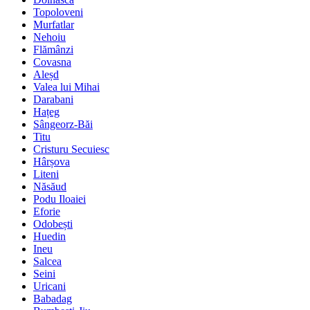
Topoloveni
Murfatlar
Nehoiu
Flămânzi
Covasna
Aleșd
Valea lui Mihai
Darabani
Hațeg
Sângeorz-Băi
Titu
Cristuru Secuiesc
Hârșova
Liteni
Năsăud
Podu Iloaiei
Eforie
Odobești
Huedin
Ineu
Salcea
Seini
Uricani
Babadag