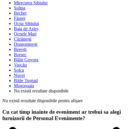
Miercurea Sibiului
Sulina
Bechet
Făurei
Ocna Sibiului
Baia de Arieș
Ocnele Mari
Căzănești
Dragomirești
Berești
Borsec
Băile Govora
Vașcău
Solca
Nucet
Băile Tușnad
Mogoșoaia
Nu există rezultate disponibile
Nu există rezultate disponibile pentru afișare
Cu cat timp inainte de eveniment ar trebui sa alegi
furnizorii de Personal Evenimente?