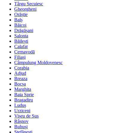
Târgu Secuiesc
Gheorgheni
Orăștie
Balș
Băicoi
Drăgășani
Salonta
Băilești
Calafat
Cernavodă
Filiași
Câmpulung Moldovenesc
Corabia
Adjud
Breaza
Bocșa
Marghita
Baia Sprie
Bragadiru
Luduș
Urziceni
Vișeu de Sus
Râșnov
Buhuși
Ștefănești