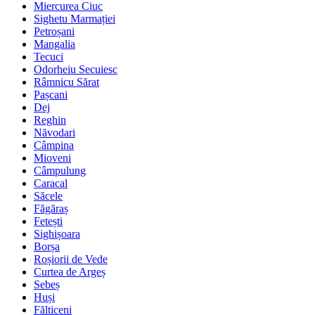
Miercurea Ciuc
Sighetu Marmației
Petroșani
Mangalia
Tecuci
Odorheiu Secuiesc
Râmnicu Sărat
Pașcani
Dej
Reghin
Năvodari
Câmpina
Mioveni
Câmpulung
Caracal
Săcele
Făgăraș
Fetești
Sighișoara
Borșa
Roșiorii de Vede
Curtea de Argeș
Sebeș
Huși
Fălticeni