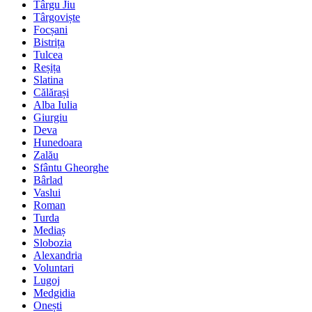
Târgu Jiu
Târgoviște
Focșani
Bistrița
Tulcea
Reșița
Slatina
Călărași
Alba Iulia
Giurgiu
Deva
Hunedoara
Zalău
Sfântu Gheorghe
Bârlad
Vaslui
Roman
Turda
Mediaș
Slobozia
Alexandria
Voluntari
Lugoj
Medgidia
Onești