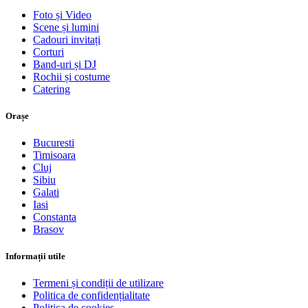
Foto și Video
Scene și lumini
Cadouri invitați
Corturi
Band-uri și DJ
Rochii și costume
Catering
Orașe
Bucuresti
Timisoara
Cluj
Sibiu
Galati
Iasi
Constanta
Brasov
Informații utile
Termeni și condiții de utilizare
Politica de confidențialitate
Politica de cookies