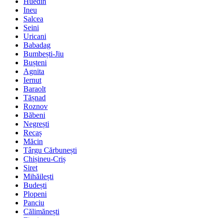
Huedin
Ineu
Salcea
Seini
Uricani
Babadag
Bumbești-Jiu
Bușteni
Agnita
Iernut
Baraolt
Tășnad
Roznov
Băbeni
Negrești
Recaș
Măcin
Târgu Cărbunești
Chișineu-Criș
Siret
Mihăilești
Budești
Plopeni
Panciu
Călimănești