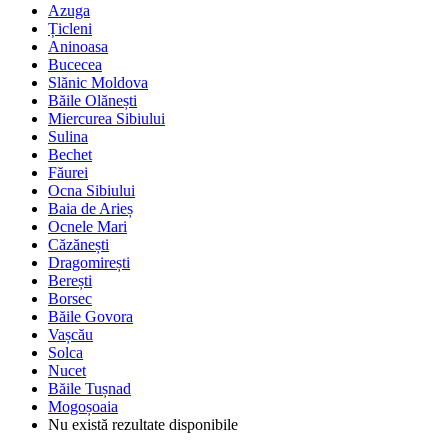
Azuga
Țicleni
Aninoasa
Bucecea
Slănic Moldova
Băile Olănești
Miercurea Sibiului
Sulina
Bechet
Făurei
Ocna Sibiului
Baia de Arieș
Ocnele Mari
Căzănești
Dragomirești
Berești
Borsec
Băile Govora
Vașcău
Solca
Nucet
Băile Tușnad
Mogoșoaia
Nu există rezultate disponibile