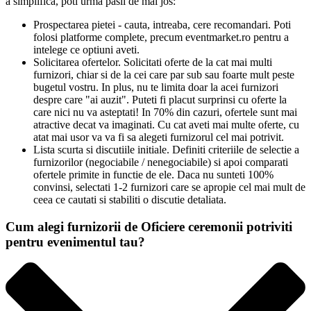
a simplifica, poti urma pasii de mai jos:
Prospectarea pietei - cauta, intreaba, cere recomandari. Poti
folosi platforme complete, precum eventmarket.ro pentru a
intelege ce optiuni aveti.
Solicitarea ofertelor. Solicitati oferte de la cat mai multi
furnizori, chiar si de la cei care par sub sau foarte mult peste
bugetul vostru. In plus, nu te limita doar la acei furnizori
despre care "ai auzit". Puteti fi placut surprinsi cu oferte la
care nici nu va asteptati! In 70% din cazuri, ofertele sunt mai
atractive decat va imaginati. Cu cat aveti mai multe oferte, cu
atat mai usor va va fi sa alegeti furnizorul cel mai potrivit.
Lista scurta si discutiile initiale. Definiti criteriile de selectie a
furnizorilor (negociabile / nenegociabile) si apoi comparati
ofertele primite in functie de ele. Daca nu sunteti 100%
convinsi, selectati 1-2 furnizori care se apropie cel mai mult de
ceea ce cautati si stabiliti o discutie detaliata.
Cum alegi furnizorii de Oficiere ceremonii potriviti
pentru evenimentul tau?