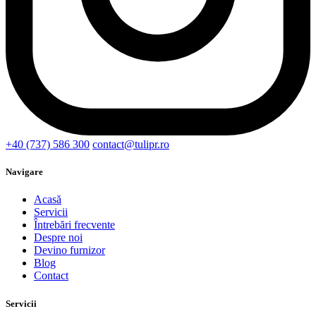
+40 (737) 586 300
contact@tulipr.ro
Navigare
Acasă
Servicii
Întrebări frecvente
Despre noi
Devino furnizor
Blog
Contact
Servicii