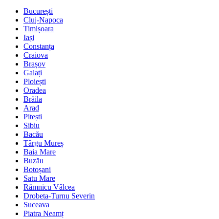
București
Cluj-Napoca
Timișoara
Iași
Constanța
Craiova
Brașov
Galați
Ploiești
Oradea
Brăila
Arad
Pitești
Sibiu
Bacău
Târgu Mureș
Baia Mare
Buzău
Botoșani
Satu Mare
Râmnicu Vâlcea
Drobeta-Turnu Severin
Suceava
Piatra Neamț