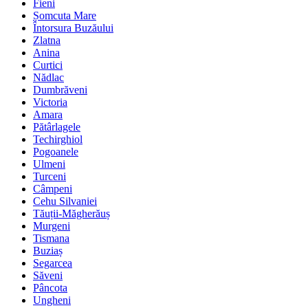
Fieni
Șomcuta Mare
Întorsura Buzăului
Zlatna
Anina
Curtici
Nădlac
Dumbrăveni
Victoria
Amara
Pătârlagele
Techirghiol
Pogoanele
Ulmeni
Turceni
Câmpeni
Cehu Silvaniei
Tăuții-Măgherăuș
Murgeni
Tismana
Buziaș
Segarcea
Săveni
Pâncota
Ungheni