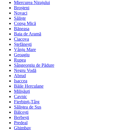
Miercurea Nirajului
Broșteni
Novaci
Săliște
Copșa Mică
Băneasa
Baia de Aramă
Ciacova
Ștefănești
Vânju Mare
Geoagiu
Rupea
Sângeorgiu de Pădure
Negru Vodă
Abrud
Isaccea
Băile Herculane
Milișăuți
Cavnic
Fierbinți-Târg
Săliștea de Sus
Bălcești
Berbești
Predeal
Ghimbav