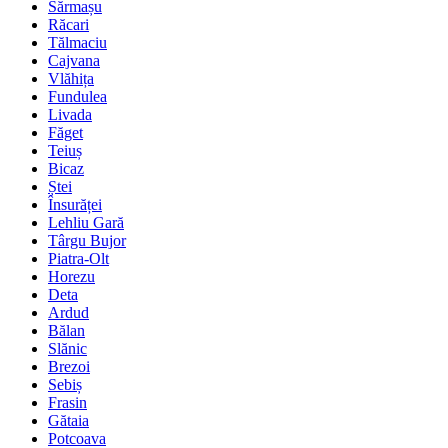
Sărmașu
Răcari
Tălmaciu
Cajvana
Vlăhița
Fundulea
Livada
Făget
Teiuș
Bicaz
Ștei
Însurăței
Lehliu Gară
Târgu Bujor
Piatra-Olt
Horezu
Deta
Ardud
Bălan
Slănic
Brezoi
Sebiș
Frasin
Gătaia
Potcoava