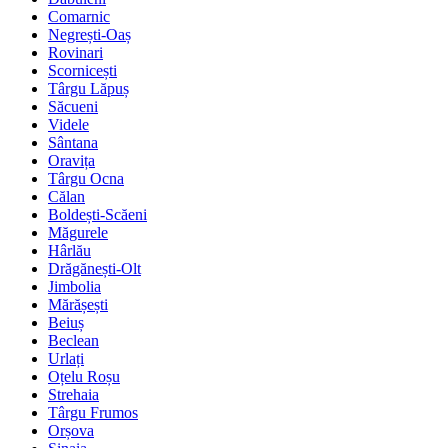
Comarnic
Negrești-Oaș
Rovinari
Scornicești
Târgu Lăpuș
Săcueni
Videle
Sântana
Oravița
Târgu Ocna
Călan
Boldești-Scăeni
Măgurele
Hârlău
Drăgănești-Olt
Jimbolia
Mărășești
Beiuș
Beclean
Urlați
Oțelu Roșu
Strehaia
Târgu Frumos
Orșova