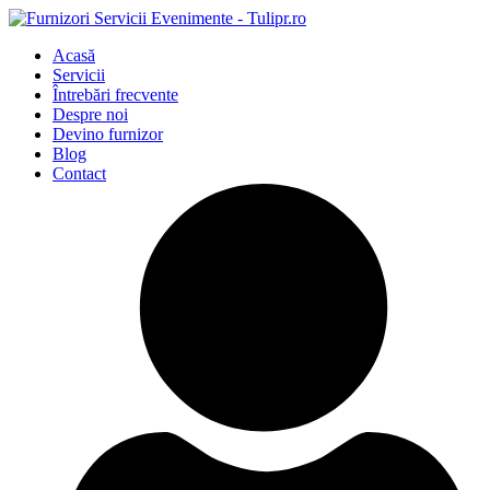
Acasă
Servicii
Întrebări frecvente
Despre noi
Devino furnizor
Blog
Contact