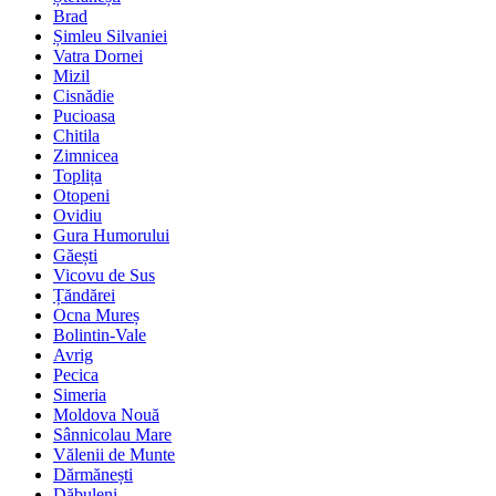
Brad
Șimleu Silvaniei
Vatra Dornei
Mizil
Cisnădie
Pucioasa
Chitila
Zimnicea
Toplița
Otopeni
Ovidiu
Gura Humorului
Găești
Vicovu de Sus
Țăndărei
Ocna Mureș
Bolintin-Vale
Avrig
Pecica
Simeria
Moldova Nouă
Sânnicolau Mare
Vălenii de Munte
Dărmănești
Dăbuleni