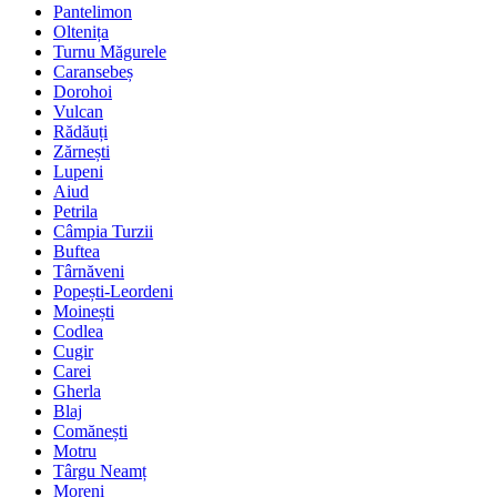
Pantelimon
Oltenița
Turnu Măgurele
Caransebeș
Dorohoi
Vulcan
Rădăuți
Zărnești
Lupeni
Aiud
Petrila
Câmpia Turzii
Buftea
Târnăveni
Popești-Leordeni
Moinești
Codlea
Cugir
Carei
Gherla
Blaj
Comănești
Motru
Târgu Neamț
Moreni