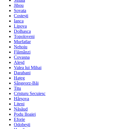
Sinaia
Jibou
Sovata
Costești
Ianca
Lipova
Dolhasca
Topoloveni
Murfatlar
Nehoiu
Flămânzi
Covasna
Aleșd
Valea lui Mihai
Darabani
Hațeg
Sângeorz-Băi
Titu
Cristuru Secuiesc
Hârșova
Liteni
Năsăud
Podu Iloaiei
Eforie
Odobești