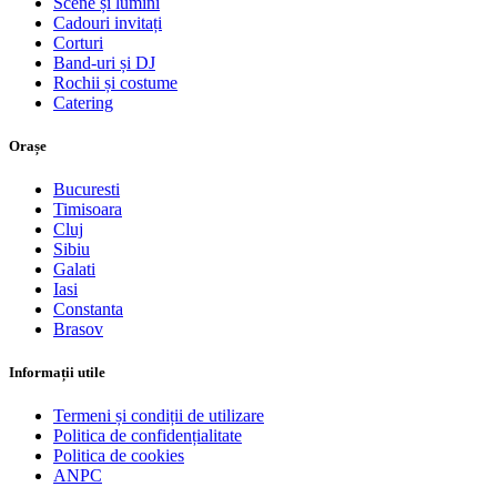
Scene și lumini
Cadouri invitați
Corturi
Band-uri și DJ
Rochii și costume
Catering
Orașe
Bucuresti
Timisoara
Cluj
Sibiu
Galati
Iasi
Constanta
Brasov
Informații utile
Termeni și condiții de utilizare
Politica de confidențialitate
Politica de cookies
ANPC