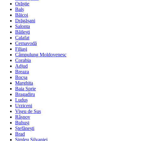
Orăștie
Balș
Băicoi
Drăgășani
Salonta
Băilești
Calafat
Cernavodă
Filiași
Câmpulung Moldovenesc
Corabia
Adjud
Breaza
Bocșa
Marghita
Baia Sprie
Bragadiru
Luduș
Urziceni
Vișeu de Sus
Râșnov
Buhuși
Ștefănești
Brad
Șimleu Silvaniei