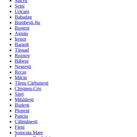
Salcea
Seini
Uricani
Babadag
Bumbești-Jiu
Bușteni
Agnita
Iernut
Baraolt
Tășnad
Roznov
Băbeni
Negrești
Recaș
Măcin
Târgu Cărbunești
Chișineu-Criș
Siret
Mihăilești
Budești
Plopeni
Panciu
Călimănești
Fieni
Șomcuta Mare