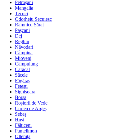
Petroșani
Mangalia
Tecuci
Odorheiu Secuiesc
Râmnicu Sărat
Pașcani
Dej
Reghin
Năvodari
Câmpina
Mioveni
Câmpulung
Caracal
Săcele
Făgăraș
Fetești
Sighișoara
Borșa
Roșiorii de Vede
Curtea de Argeș
Sebeș
Huși
Fălticeni
Pantelimon
Oltenița