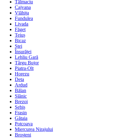
Tălmaciu
Cajvana
Vlăhița
Fundulea
Livada
Făget
Teiuș
Bicaz
Ștei
Însurăței
Lehliu Gară
Târgu Bujor
Piatra-Olt
Horezu
Deta
Ardud
Bălan
Slănic
Brezoi
Sebiș
Frasin
Gătaia
Potcoava
Miercurea Nirajului
Broșteni