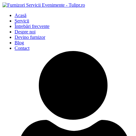
Acasă
Servicii
Întrebări frecvente
Despre noi
Devino furnizor
Blog
Contact