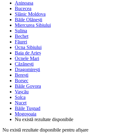
Aninoasa
Bucecea
Slănic Moldova
Băile Olănești
Miercurea Sibiului
Sulina
Bechet
Făurei
Ocna Sibiului
Baia de Arieș
Ocnele Mari
Căzănești
Dragomirești
Berești
Borsec
Băile Govora
Vașcău
Solca
Nucet
Băile Tușnad
Mogoșoaia
Nu există rezultate disponibile
Nu există rezultate disponibile pentru afișare