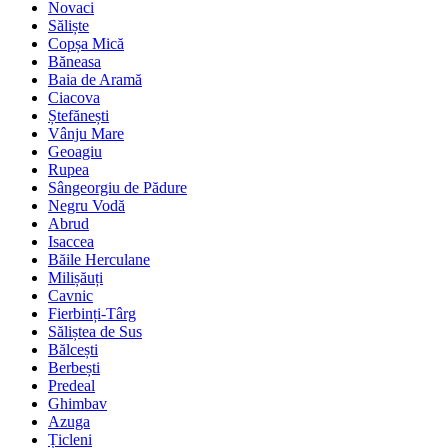
Novaci
Săliște
Copșa Mică
Băneasa
Baia de Aramă
Ciacova
Ștefănești
Vânju Mare
Geoagiu
Rupea
Sângeorgiu de Pădure
Negru Vodă
Abrud
Isaccea
Băile Herculane
Milișăuți
Cavnic
Fierbinți-Târg
Săliștea de Sus
Bălcești
Berbești
Predeal
Ghimbav
Azuga
Țicleni