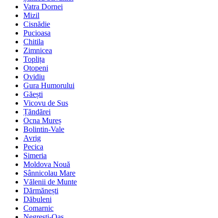
Vatra Dornei
Mizil
Cisnădie
Pucioasa
Chitila
Zimnicea
Toplița
Otopeni
Ovidiu
Gura Humorului
Găești
Vicovu de Sus
Țăndărei
Ocna Mureș
Bolintin-Vale
Avrig
Pecica
Simeria
Moldova Nouă
Sânnicolau Mare
Vălenii de Munte
Dărmănești
Dăbuleni
Comarnic
Negrești-Oaș