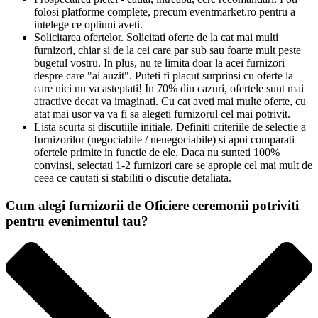
folosi platforme complete, precum eventmarket.ro pentru a
intelege ce optiuni aveti.
Solicitarea ofertelor. Solicitati oferte de la cat mai multi
furnizori, chiar si de la cei care par sub sau foarte mult peste
bugetul vostru. In plus, nu te limita doar la acei furnizori
despre care "ai auzit". Puteti fi placut surprinsi cu oferte la
care nici nu va asteptati! In 70% din cazuri, ofertele sunt mai
atractive decat va imaginati. Cu cat aveti mai multe oferte, cu
atat mai usor va va fi sa alegeti furnizorul cel mai potrivit.
Lista scurta si discutiile initiale. Definiti criteriile de selectie a
furnizorilor (negociabile / nenegociabile) si apoi comparati
ofertele primite in functie de ele. Daca nu sunteti 100%
convinsi, selectati 1-2 furnizori care se apropie cel mai mult de
ceea ce cautati si stabiliti o discutie detaliata.
Cum alegi furnizorii de Oficiere ceremonii potriviti
pentru evenimentul tau?