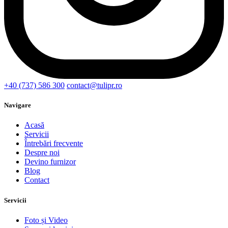
+40 (737) 586 300
contact@tulipr.ro
Navigare
Acasă
Servicii
Întrebări frecvente
Despre noi
Devino furnizor
Blog
Contact
Servicii
Foto și Video