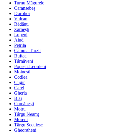
Turnu Măgurele
Caransebeș
Dorohoi
Vulcan
Rădăuți
Zărnești
Lupeni
Aiud
Petrila
Câmpia Turzii
Buftea
Târnăveni
Popești-Leordeni
Moinești
Codlea
Cugir
Carei
Gherla
Blaj
Comănești
Motru
Târgu Neamț
Moreni
Târgu Secuiesc
Gheorgheni