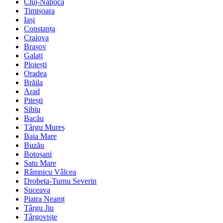
Cluj-Napoca
Timișoara
Iași
Constanța
Craiova
Brașov
Galați
Ploiești
Oradea
Brăila
Arad
Pitești
Sibiu
Bacău
Târgu Mureș
Baia Mare
Buzău
Botoșani
Satu Mare
Râmnicu Vâlcea
Drobeta-Turnu Severin
Suceava
Piatra Neamț
Târgu Jiu
Târgoviște