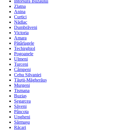
Întorsura Buzăului
Zlatna
Anina
Curtici
Nădlac
Dumbrăveni
Victoria
Amara
Pătârlagele
Techirghiol
Pogoanele
Ulmeni
Turceni
Câmpeni
Cehu Silvaniei
Tăuții-Măgherăuș
Murgeni
Tismana
Buziaș
Segarcea
Săveni
Pâncota
Ungheni
Sărmașu
Răcari