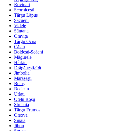
Rovinari
Scornicești
Târgu Lăpuș
Săcueni
Videle
Sântana
Oravița
Târgu Ocna
Călan
Boldești-Scăeni
Măgurele
Hârlău
Drăgănești-Olt
Jimbolia
Mărășești
Beiuș
Beclean
Urlați
Oțelu Roșu
Strehaia
Târgu Frumos
Orșova
Sinaia
Jibou
Sovata