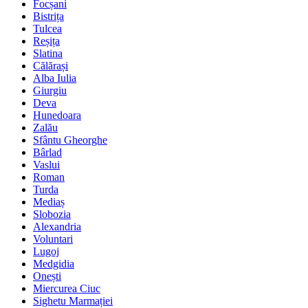
Focșani
Bistrița
Tulcea
Reșița
Slatina
Călărași
Alba Iulia
Giurgiu
Deva
Hunedoara
Zalău
Sfântu Gheorghe
Bârlad
Vaslui
Roman
Turda
Mediaș
Slobozia
Alexandria
Voluntari
Lugoj
Medgidia
Onești
Miercurea Ciuc
Sighetu Marmației