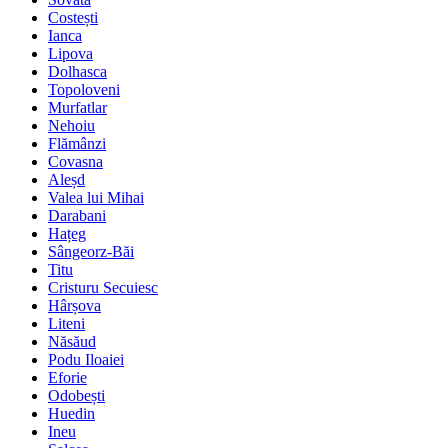
Costești
Ianca
Lipova
Dolhasca
Topoloveni
Murfatlar
Nehoiu
Flămânzi
Covasna
Aleșd
Valea lui Mihai
Darabani
Hațeg
Sângeorz-Băi
Titu
Cristuru Secuiesc
Hârșova
Liteni
Năsăud
Podu Iloaiei
Eforie
Odobești
Huedin
Ineu