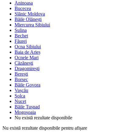
Aninoasa
Bucecea
Slănic Moldova
Băile Olănești
Miercurea Sibiului
Sulina
Bechet
Făurei
Ocna Sibiului
Baia de Arieș
Ocnele Mari
Căzănești
Dragomirești
Berești
Borsec
Băile Govora
Vașcău
Solca
Nucet
Băile Tușnad
Mogoșoaia
Nu există rezultate disponibile
Nu există rezultate disponibile pentru afișare