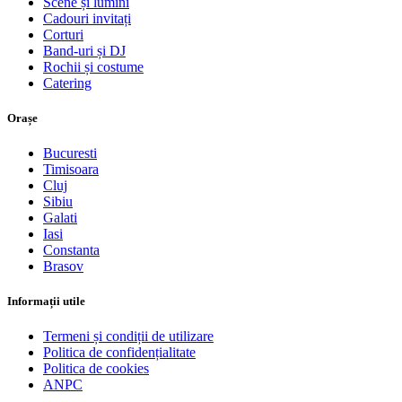
Scene și lumini
Cadouri invitați
Corturi
Band-uri și DJ
Rochii și costume
Catering
Orașe
Bucuresti
Timisoara
Cluj
Sibiu
Galati
Iasi
Constanta
Brasov
Informații utile
Termeni și condiții de utilizare
Politica de confidențialitate
Politica de cookies
ANPC