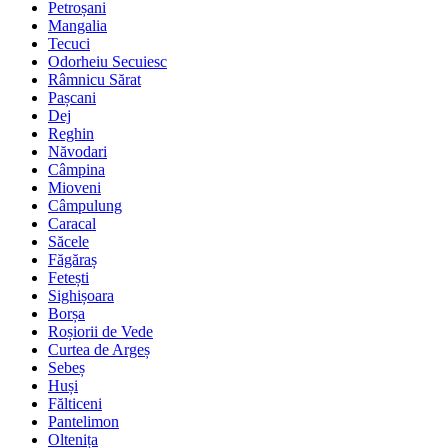
Petroșani
Mangalia
Tecuci
Odorheiu Secuiesc
Râmnicu Sărat
Pașcani
Dej
Reghin
Năvodari
Câmpina
Mioveni
Câmpulung
Caracal
Săcele
Făgăraș
Fetești
Sighișoara
Borșa
Roșiorii de Vede
Curtea de Argeș
Sebeș
Huși
Fălticeni
Pantelimon
Oltenița