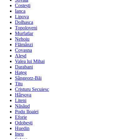
Costești
Ianca
Lipova
Dolhasca
Topoloveni
Murfatlar
Nehoiu
Flămânzi
Covasna
Aleșd
Valea lui Mihai
Darabani
Hațeg
Sângeorz-Băi
Titu
Cristuru Secuiesc
Hârșova
Liteni
Năsăud
Podu Iloaiei
Eforie
Odobești
Huedin
Ineu