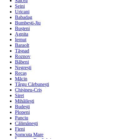
Salcea
Seini
Uricani
Babadag
Bumbești-Jiu
Bușteni
Agnita
Iernut
Baraolt
Tășnad
Roznov
Băbeni
Negrești
Recaș
Măcin
Târgu Cărbunești
Chișineu-Criș
Siret
Mihăilești
Budești
Plopeni
Panciu
Călimănești
Fieni
Șomcuta Mare