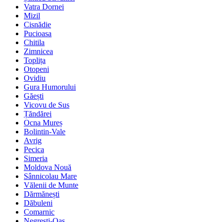
Vatra Dornei
Mizil
Cisnădie
Pucioasa
Chitila
Zimnicea
Toplița
Otopeni
Ovidiu
Gura Humorului
Găești
Vicovu de Sus
Țăndărei
Ocna Mureș
Bolintin-Vale
Avrig
Pecica
Simeria
Moldova Nouă
Sânnicolau Mare
Vălenii de Munte
Dărmănești
Dăbuleni
Comarnic
Negrești-Oaș