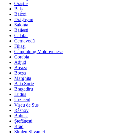
Orăștie
Balș
Băicoi
Drăgășani
Salonta
Băilești
Calafat
Cernavodă
Filiași
Câmpulung Moldovenesc
Corabia
Adjud
Breaza
Bocșa
Marghita
Baia Sprie
Bragadiru
Luduș
Urziceni
Vișeu de Sus
Râșnov
Buhuși
Ștefănești
Brad
Șimleu Silvaniei