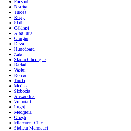
Focșani
Bistrița
Tulcea
Reșița
Slatina
Călărași
Alba Iulia
Giurgiu
Deva
Hunedoara
Zalău
Sfântu Gheorghe
Bârlad
Vaslui
Roman
Turda
Mediaș
Slobozia
Alexandria
Voluntari
Lugoj
Medgidia
Onești
Miercurea Ciuc
Sighetu Marmației