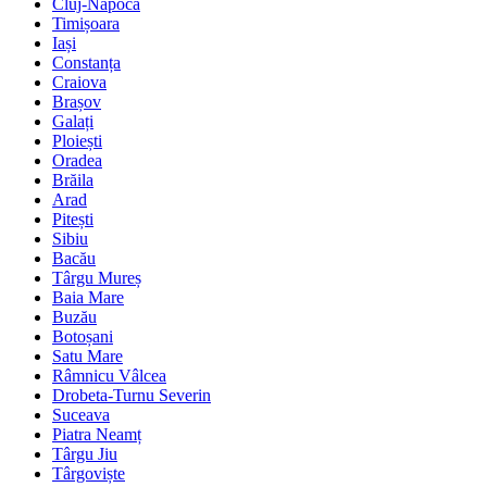
Cluj-Napoca
Timișoara
Iași
Constanța
Craiova
Brașov
Galați
Ploiești
Oradea
Brăila
Arad
Pitești
Sibiu
Bacău
Târgu Mureș
Baia Mare
Buzău
Botoșani
Satu Mare
Râmnicu Vâlcea
Drobeta-Turnu Severin
Suceava
Piatra Neamț
Târgu Jiu
Târgoviște