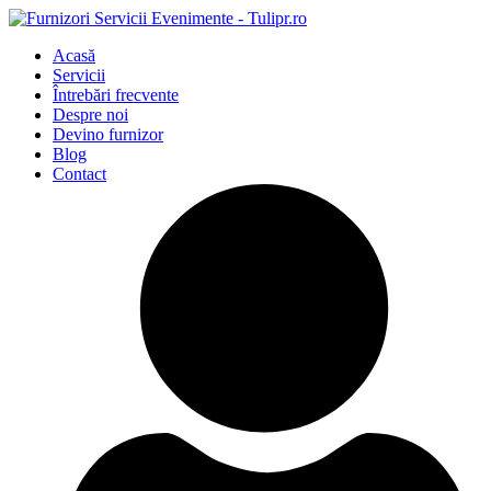
Acasă
Servicii
Întrebări frecvente
Despre noi
Devino furnizor
Blog
Contact