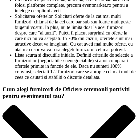
folosi platforme complete, precum eventmarket.ro pentru a
intelege ce optiuni aveti.
Solicitarea ofertelor. Solicitati oferte de la cat mai multi
furnizori, chiar si de la cei care par sub sau foarte mult peste
bugetul vostru. In plus, nu te limita doar la acei furnizori
despre care "ai auzit". Puteti fi placut surprinsi cu oferte la
care nici nu va asteptati! In 70% din cazuri, ofertele sunt mai
atractive decat va imaginati. Cu cat aveti mai multe oferte, cu
atat mai usor va va fi sa alegeti furnizorul cel mai potrivit.
Lista scurta si discutiile initiale. Definiti criteriile de selectie a
furnizorilor (negociabile / nenegociabile) si apoi comparati
ofertele primite in functie de ele. Daca nu sunteti 100%
convinsi, selectati 1-2 furnizori care se apropie cel mai mult de
ceea ce cautati si stabiliti o discutie detaliata.
Cum alegi furnizorii de Oficiere ceremonii potriviti
pentru evenimentul tau?