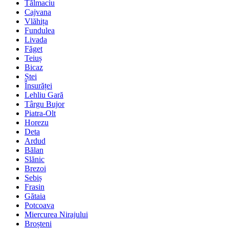
Tălmaciu
Cajvana
Vlăhița
Fundulea
Livada
Făget
Teiuș
Bicaz
Ștei
Însurăței
Lehliu Gară
Târgu Bujor
Piatra-Olt
Horezu
Deta
Ardud
Bălan
Slănic
Brezoi
Sebiș
Frasin
Gătaia
Potcoava
Miercurea Nirajului
Broșteni