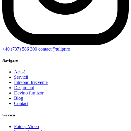
+40 (737) 586 300
contact@tulipr.ro
Navigare
Acasă
Servicii
Întrebări frecvente
Despre noi
Devino furnizor
Blog
Contact
Servicii
Foto și Video