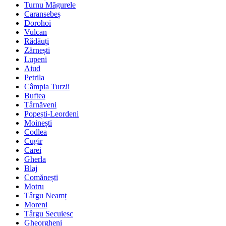
Turnu Măgurele
Caransebeș
Dorohoi
Vulcan
Rădăuți
Zărnești
Lupeni
Aiud
Petrila
Câmpia Turzii
Buftea
Târnăveni
Popești-Leordeni
Moinești
Codlea
Cugir
Carei
Gherla
Blaj
Comănești
Motru
Târgu Neamț
Moreni
Târgu Secuiesc
Gheorgheni