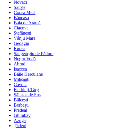
Novaci
Săliște
Copșa Mică
Băneasa
Baia de Aramă
Ciacova
Ștefănești
Vânju Mare
Geoagiu
Rupea
Sângeorgiu de Pădure
Negru Vodă
Abrud
Isaccea
Băile Herculane
Milișăuți
Cavnic
Fierbinți-Târg
Săliștea de Sus
Bălcești
Berbești
Predeal
Ghimbav
Azuga
Țicleni