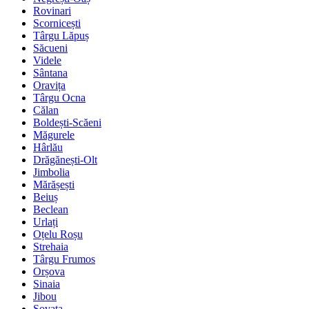
Rovinari
Scornicești
Târgu Lăpuș
Săcueni
Videle
Sântana
Oravița
Târgu Ocna
Călan
Boldești-Scăeni
Măgurele
Hârlău
Drăgănești-Olt
Jimbolia
Mărășești
Beiuș
Beclean
Urlați
Oțelu Roșu
Strehaia
Târgu Frumos
Orșova
Sinaia
Jibou
Sovata