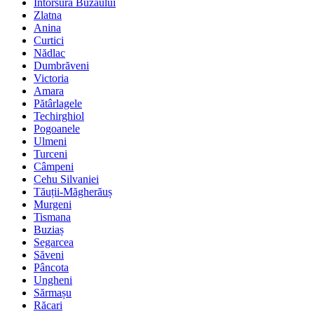
Întorsura Buzăului
Zlatna
Anina
Curtici
Nădlac
Dumbrăveni
Victoria
Amara
Pătârlagele
Techirghiol
Pogoanele
Ulmeni
Turceni
Câmpeni
Cehu Silvaniei
Tăuții-Măgherăuș
Murgeni
Tismana
Buziaș
Segarcea
Săveni
Pâncota
Ungheni
Sărmașu
Răcari