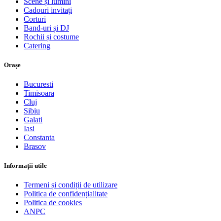
Scene și lumini
Cadouri invitați
Corturi
Band-uri și DJ
Rochii și costume
Catering
Orașe
Bucuresti
Timisoara
Cluj
Sibiu
Galati
Iasi
Constanta
Brasov
Informații utile
Termeni și condiții de utilizare
Politica de confidențialitate
Politica de cookies
ANPC