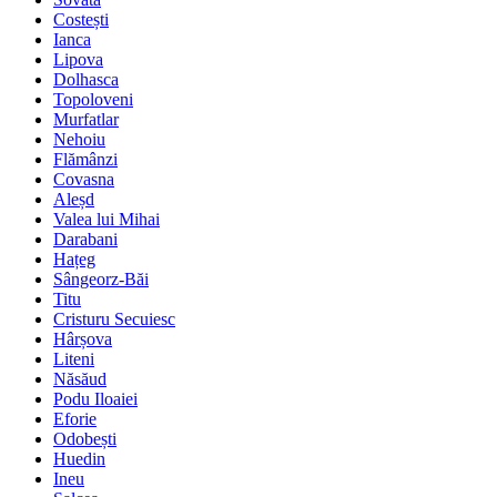
Costești
Ianca
Lipova
Dolhasca
Topoloveni
Murfatlar
Nehoiu
Flămânzi
Covasna
Aleșd
Valea lui Mihai
Darabani
Hațeg
Sângeorz-Băi
Titu
Cristuru Secuiesc
Hârșova
Liteni
Năsăud
Podu Iloaiei
Eforie
Odobești
Huedin
Ineu