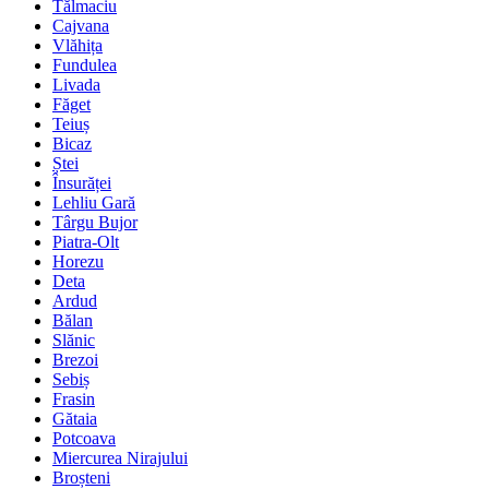
Tălmaciu
Cajvana
Vlăhița
Fundulea
Livada
Făget
Teiuș
Bicaz
Ștei
Însurăței
Lehliu Gară
Târgu Bujor
Piatra-Olt
Horezu
Deta
Ardud
Bălan
Slănic
Brezoi
Sebiș
Frasin
Gătaia
Potcoava
Miercurea Nirajului
Broșteni