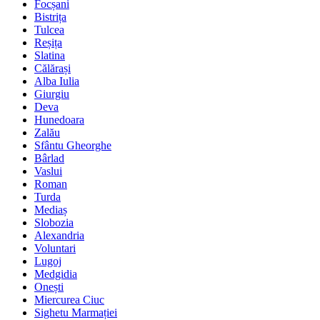
Focșani
Bistrița
Tulcea
Reșița
Slatina
Călărași
Alba Iulia
Giurgiu
Deva
Hunedoara
Zalău
Sfântu Gheorghe
Bârlad
Vaslui
Roman
Turda
Mediaș
Slobozia
Alexandria
Voluntari
Lugoj
Medgidia
Onești
Miercurea Ciuc
Sighetu Marmației