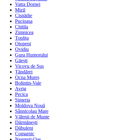
Vatra Dornei
Mizil
Cisnădie
Pucioasa
Chitila
Zimnicea
Toplița
Otopeni
Ovidiu
Gura Humorului
Găești
Vicovu de Sus
Țăndărei
Ocna Mureș
Bolintin-Vale
Avrig
Pecica
Simeria
Moldova Nouă
Sânnicolau Mare
Vălenii de Munte
Dărmănești
Dăbuleni
Comarnic
Negrești-Oaș