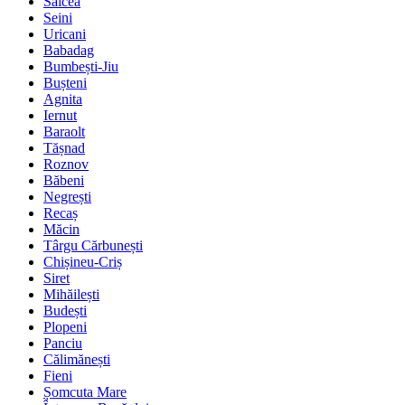
Salcea
Seini
Uricani
Babadag
Bumbești-Jiu
Bușteni
Agnita
Iernut
Baraolt
Tășnad
Roznov
Băbeni
Negrești
Recaș
Măcin
Târgu Cărbunești
Chișineu-Criș
Siret
Mihăilești
Budești
Plopeni
Panciu
Călimănești
Fieni
Șomcuta Mare