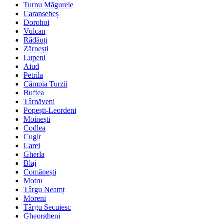
Turnu Măgurele
Caransebeș
Dorohoi
Vulcan
Rădăuți
Zărnești
Lupeni
Aiud
Petrila
Câmpia Turzii
Buftea
Târnăveni
Popești-Leordeni
Moinești
Codlea
Cugir
Carei
Gherla
Blaj
Comănești
Motru
Târgu Neamț
Moreni
Târgu Secuiesc
Gheorgheni