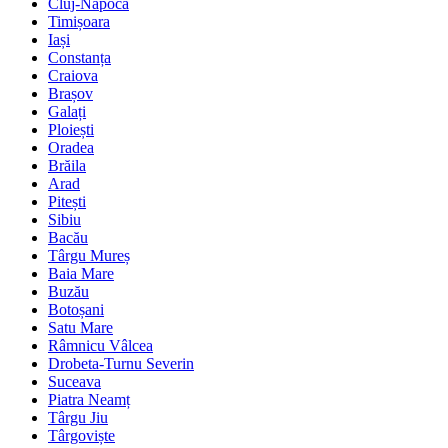
Cluj-Napoca
Timișoara
Iași
Constanța
Craiova
Brașov
Galați
Ploiești
Oradea
Brăila
Arad
Pitești
Sibiu
Bacău
Târgu Mureș
Baia Mare
Buzău
Botoșani
Satu Mare
Râmnicu Vâlcea
Drobeta-Turnu Severin
Suceava
Piatra Neamț
Târgu Jiu
Târgoviște