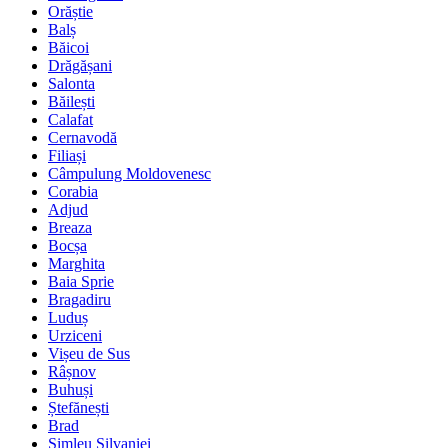
Orăștie
Balș
Băicoi
Drăgășani
Salonta
Băilești
Calafat
Cernavodă
Filiași
Câmpulung Moldovenesc
Corabia
Adjud
Breaza
Bocșa
Marghita
Baia Sprie
Bragadiru
Luduș
Urziceni
Vișeu de Sus
Râșnov
Buhuși
Ștefănești
Brad
Șimleu Silvaniei