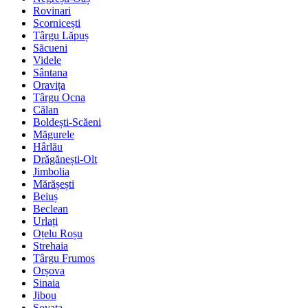
Rovinari
Scornicești
Târgu Lăpuș
Săcueni
Videle
Sântana
Oravița
Târgu Ocna
Călan
Boldești-Scăeni
Măgurele
Hârlău
Drăgănești-Olt
Jimbolia
Mărășești
Beiuș
Beclean
Urlați
Oțelu Roșu
Strehaia
Târgu Frumos
Orșova
Sinaia
Jibou
Sovata