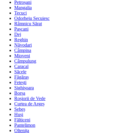
Petroșani
Mangalia
Tecuci
Odorheiu Secuiesc
Râmnicu Sărat
Pașcani
Dej
Reghin
Năvodari
Câmpina
Mioveni
Câmpulung
Caracal
Săcele
Făgăraș
Fetești
Sighișoara
Borșa
Roșiorii de Vede
Curtea de Argeș
Sebeș
Huși
Fălticeni
Pantelimon
Oltenița