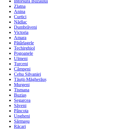
Întorsura Buzăului
Zlatna
Anina
Curtici
Nădlac
Dumbrăveni
Victoria
Amara
Pătârlagele
Techirghiol
Pogoanele
Ulmeni
Turceni
Câmpeni
Cehu Silvaniei
Tăuții-Măgherăuș
Murgeni
Tismana
Buziaș
Segarcea
Săveni
Pâncota
Ungheni
Sărmașu
Răcari