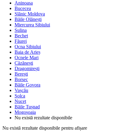
Aninoasa
Bucecea
Slănic Moldova
Băile Olănești
Miercurea Sibiului
Sulina
Bechet
Făurei
Ocna Sibiului
Baia de Arieș
Ocnele Mari
Căzănești
Dragomirești
Berești
Borsec
Băile Govora
Vașcău
Solca
Nucet
Băile Tușnad
Mogoșoaia
Nu există rezultate disponibile
Nu există rezultate disponibile pentru afișare