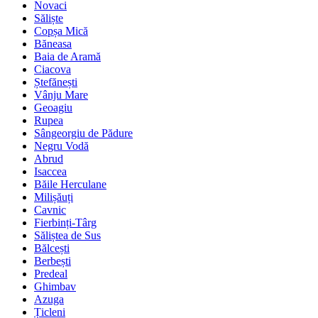
Novaci
Săliște
Copșa Mică
Băneasa
Baia de Aramă
Ciacova
Ștefănești
Vânju Mare
Geoagiu
Rupea
Sângeorgiu de Pădure
Negru Vodă
Abrud
Isaccea
Băile Herculane
Milișăuți
Cavnic
Fierbinți-Târg
Săliștea de Sus
Bălcești
Berbești
Predeal
Ghimbav
Azuga
Țicleni