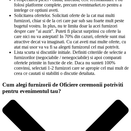
folosi platforme complete, precum eventmarket.ro pentru a
intelege ce optiuni aveti.
Solicitarea ofertelor. Solicitati oferte de la cat mai multi
furnizori, chiar si de la cei care par sub sau foarte mult peste
bugetul vostru. In plus, nu te limita doar la acei furnizori
despre care "ai auzit". Puteti fi placut surprinsi cu oferte la
care nici nu va asteptati! In 70% din cazuri, ofertele sunt mai
atractive decat va imaginati. Cu cat aveti mai multe oferte, cu
atat mai usor va va fi sa alegeti furnizorul cel mai potrivit.
Lista scurta si discutiile initiale. Definiti criteriile de selectie a
furnizorilor (negociabile / nenegociabile) si apoi comparati
ofertele primite in functie de ele. Daca nu sunteti 100%
convinsi, selectati 1-2 furnizori care se apropie cel mai mult de
ceea ce cautati si stabiliti o discutie detaliata.
Cum alegi furnizorii de Oficiere ceremonii potriviti
pentru evenimentul tau?