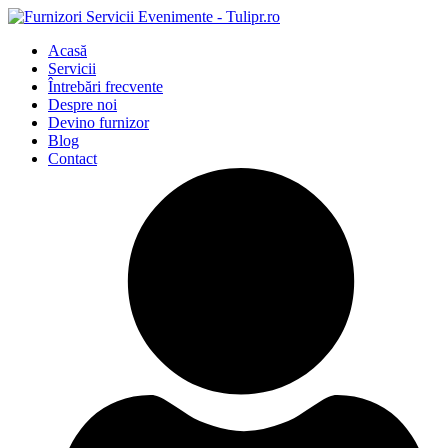
Acasă
Servicii
Întrebări frecvente
Despre noi
Devino furnizor
Blog
Contact