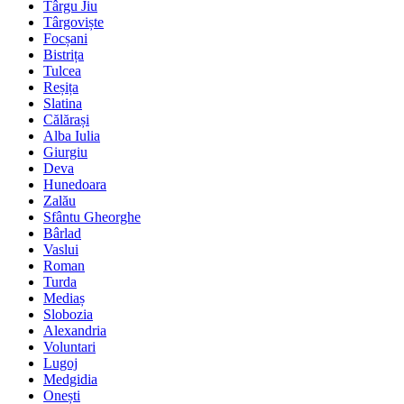
Târgu Jiu
Târgoviște
Focșani
Bistrița
Tulcea
Reșița
Slatina
Călărași
Alba Iulia
Giurgiu
Deva
Hunedoara
Zalău
Sfântu Gheorghe
Bârlad
Vaslui
Roman
Turda
Mediaș
Slobozia
Alexandria
Voluntari
Lugoj
Medgidia
Onești