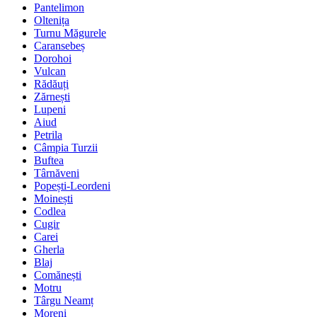
Pantelimon
Oltenița
Turnu Măgurele
Caransebeș
Dorohoi
Vulcan
Rădăuți
Zărnești
Lupeni
Aiud
Petrila
Câmpia Turzii
Buftea
Târnăveni
Popești-Leordeni
Moinești
Codlea
Cugir
Carei
Gherla
Blaj
Comănești
Motru
Târgu Neamț
Moreni