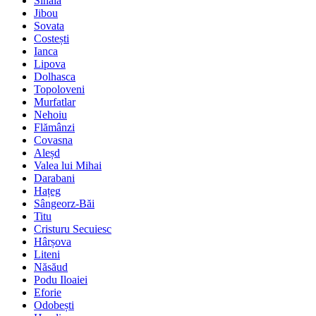
Sinaia
Jibou
Sovata
Costești
Ianca
Lipova
Dolhasca
Topoloveni
Murfatlar
Nehoiu
Flămânzi
Covasna
Aleșd
Valea lui Mihai
Darabani
Hațeg
Sângeorz-Băi
Titu
Cristuru Secuiesc
Hârșova
Liteni
Năsăud
Podu Iloaiei
Eforie
Odobești