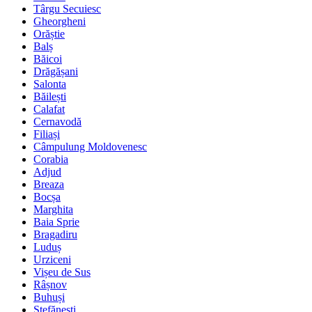
Târgu Secuiesc
Gheorgheni
Orăștie
Balș
Băicoi
Drăgășani
Salonta
Băilești
Calafat
Cernavodă
Filiași
Câmpulung Moldovenesc
Corabia
Adjud
Breaza
Bocșa
Marghita
Baia Sprie
Bragadiru
Luduș
Urziceni
Vișeu de Sus
Râșnov
Buhuși
Ștefănești