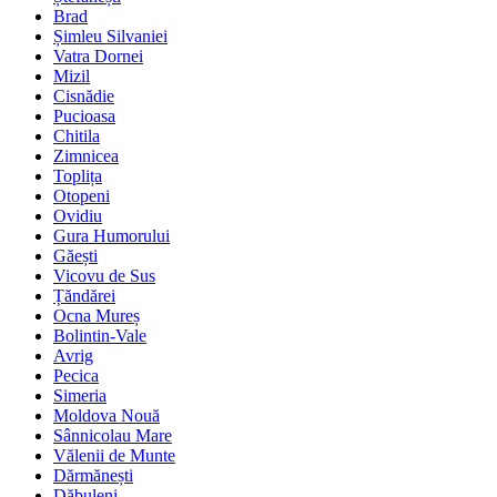
Brad
Șimleu Silvaniei
Vatra Dornei
Mizil
Cisnădie
Pucioasa
Chitila
Zimnicea
Toplița
Otopeni
Ovidiu
Gura Humorului
Găești
Vicovu de Sus
Țăndărei
Ocna Mureș
Bolintin-Vale
Avrig
Pecica
Simeria
Moldova Nouă
Sânnicolau Mare
Vălenii de Munte
Dărmănești
Dăbuleni