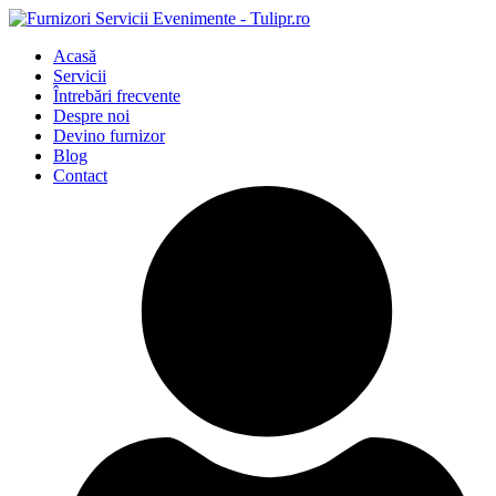
Acasă
Servicii
Întrebări frecvente
Despre noi
Devino furnizor
Blog
Contact