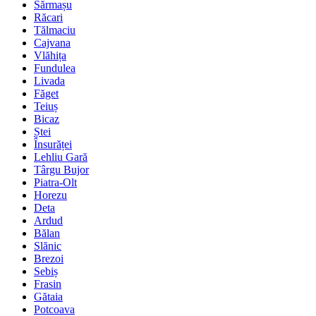
Sărmașu
Răcari
Tălmaciu
Cajvana
Vlăhița
Fundulea
Livada
Făget
Teiuș
Bicaz
Ștei
Însurăței
Lehliu Gară
Târgu Bujor
Piatra-Olt
Horezu
Deta
Ardud
Bălan
Slănic
Brezoi
Sebiș
Frasin
Gătaia
Potcoava