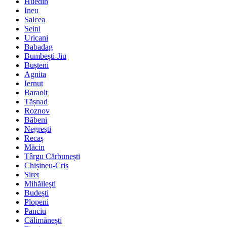
Huedin
Ineu
Salcea
Seini
Uricani
Babadag
Bumbești-Jiu
Bușteni
Agnita
Iernut
Baraolt
Tășnad
Roznov
Băbeni
Negrești
Recaș
Măcin
Târgu Cărbunești
Chișineu-Criș
Siret
Mihăilești
Budești
Plopeni
Panciu
Călimănești