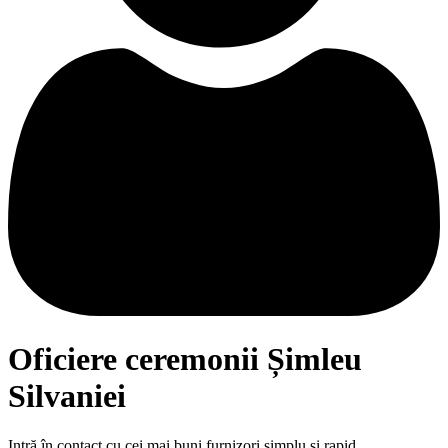
Oficiere ceremonii Șimleu
Silvaniei
Intră în contact cu cei mai buni furnizori simplu și rapid.