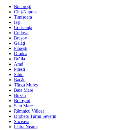
București
Cluj-Napoca
Timișoara
Iași
Constanța
Craiova
Brașov
Galați
Ploiești
Oradea
Brăila
Arad
Pitești
Sibiu
Bacău
Târgu Mureș
Baia Mare
Buzău
Botoșani
Satu Mare
Râmnicu Vâlcea
Drobeta-Turnu Severin
Suceava
Piatra Neamț