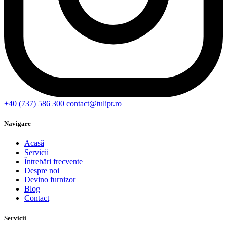
+40 (737) 586 300
contact@tulipr.ro
Navigare
Acasă
Servicii
Întrebări frecvente
Despre noi
Devino furnizor
Blog
Contact
Servicii