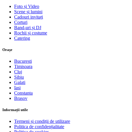
Foto și Video
Scene și lumini
Cadouri invitați
Corturi
Band-uri și DJ
Rochii și costume
Catering
Orașe
Bucuresti
Timisoara
Cluj
Sibiu
Galati
Iasi
Constanta
Brasov
Informații utile
Termeni și condiții de utilizare
Politica de confidențialitate
Politica de cookies