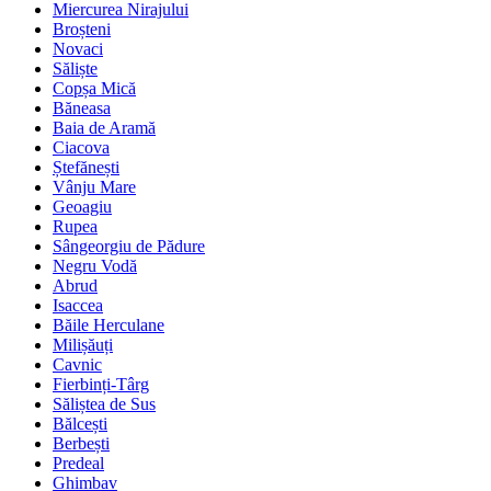
Miercurea Nirajului
Broșteni
Novaci
Săliște
Copșa Mică
Băneasa
Baia de Aramă
Ciacova
Ștefănești
Vânju Mare
Geoagiu
Rupea
Sângeorgiu de Pădure
Negru Vodă
Abrud
Isaccea
Băile Herculane
Milișăuți
Cavnic
Fierbinți-Târg
Săliștea de Sus
Bălcești
Berbești
Predeal
Ghimbav