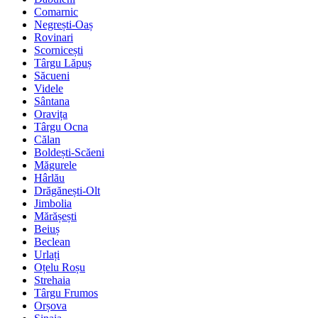
Comarnic
Negrești-Oaș
Rovinari
Scornicești
Târgu Lăpuș
Săcueni
Videle
Sântana
Oravița
Târgu Ocna
Călan
Boldești-Scăeni
Măgurele
Hârlău
Drăgănești-Olt
Jimbolia
Mărășești
Beiuș
Beclean
Urlați
Oțelu Roșu
Strehaia
Târgu Frumos
Orșova