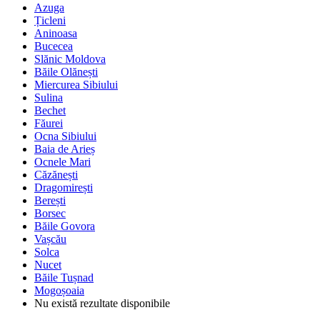
Azuga
Țicleni
Aninoasa
Bucecea
Slănic Moldova
Băile Olănești
Miercurea Sibiului
Sulina
Bechet
Făurei
Ocna Sibiului
Baia de Arieș
Ocnele Mari
Căzănești
Dragomirești
Berești
Borsec
Băile Govora
Vașcău
Solca
Nucet
Băile Tușnad
Mogoșoaia
Nu există rezultate disponibile