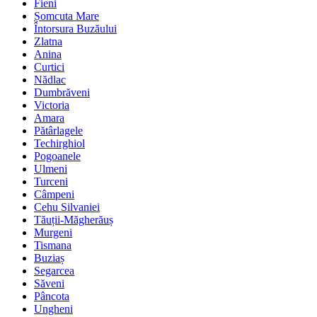
Fieni
Șomcuta Mare
Întorsura Buzăului
Zlatna
Anina
Curtici
Nădlac
Dumbrăveni
Victoria
Amara
Pătârlagele
Techirghiol
Pogoanele
Ulmeni
Turceni
Câmpeni
Cehu Silvaniei
Tăuții-Măgherăuș
Murgeni
Tismana
Buziaș
Segarcea
Săveni
Pâncota
Ungheni