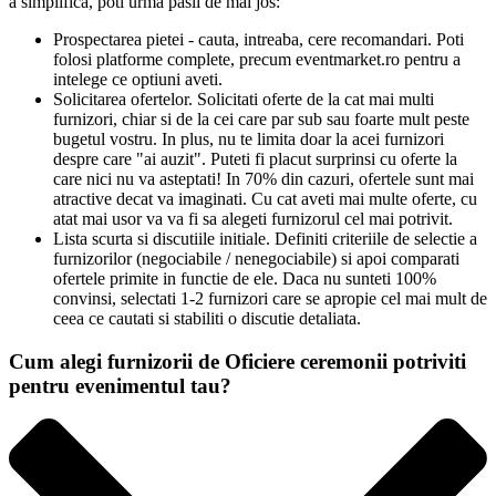
a simplifica, poti urma pasii de mai jos:
Prospectarea pietei - cauta, intreaba, cere recomandari. Poti
folosi platforme complete, precum eventmarket.ro pentru a
intelege ce optiuni aveti.
Solicitarea ofertelor. Solicitati oferte de la cat mai multi
furnizori, chiar si de la cei care par sub sau foarte mult peste
bugetul vostru. In plus, nu te limita doar la acei furnizori
despre care "ai auzit". Puteti fi placut surprinsi cu oferte la
care nici nu va asteptati! In 70% din cazuri, ofertele sunt mai
atractive decat va imaginati. Cu cat aveti mai multe oferte, cu
atat mai usor va va fi sa alegeti furnizorul cel mai potrivit.
Lista scurta si discutiile initiale. Definiti criteriile de selectie a
furnizorilor (negociabile / nenegociabile) si apoi comparati
ofertele primite in functie de ele. Daca nu sunteti 100%
convinsi, selectati 1-2 furnizori care se apropie cel mai mult de
ceea ce cautati si stabiliti o discutie detaliata.
Cum alegi furnizorii de Oficiere ceremonii potriviti
pentru evenimentul tau?