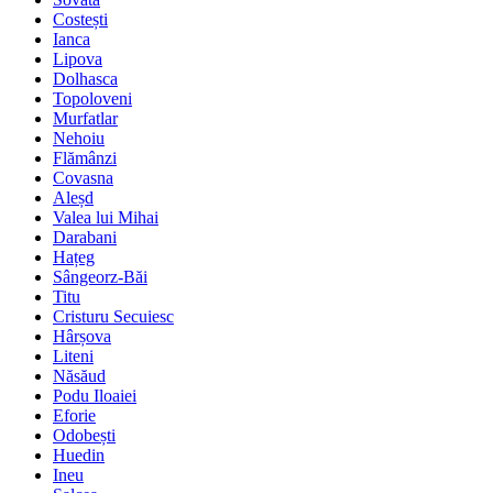
Costești
Ianca
Lipova
Dolhasca
Topoloveni
Murfatlar
Nehoiu
Flămânzi
Covasna
Aleșd
Valea lui Mihai
Darabani
Hațeg
Sângeorz-Băi
Titu
Cristuru Secuiesc
Hârșova
Liteni
Năsăud
Podu Iloaiei
Eforie
Odobești
Huedin
Ineu