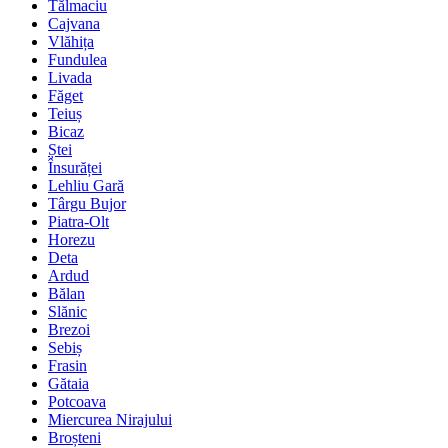
Tălmaciu
Cajvana
Vlăhița
Fundulea
Livada
Făget
Teiuș
Bicaz
Ștei
Însurăței
Lehliu Gară
Târgu Bujor
Piatra-Olt
Horezu
Deta
Ardud
Bălan
Slănic
Brezoi
Sebiș
Frasin
Gătaia
Potcoava
Miercurea Nirajului
Broșteni