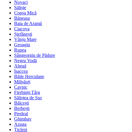
Novaci
Săliște
Copșa Mică
Băneasa
Baia de Aramă
Ciacova
Ștefănești
Vânju Mare
Geoagiu
Rupea
Sângeorgiu de Pădure
Negru Vodă
Abrud
Isaccea
Băile Herculane
Milișăuți
Cavnic
Fierbinți-Târg
Săliștea de Sus
Bălcești
Berbești
Predeal
Ghimbav
Azuga
Țicleni