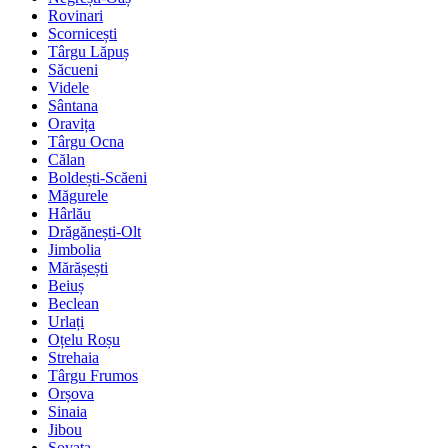
Rovinari
Scornicești
Târgu Lăpuș
Săcueni
Videle
Sântana
Oravița
Târgu Ocna
Călan
Boldești-Scăeni
Măgurele
Hârlău
Drăgănești-Olt
Jimbolia
Mărășești
Beiuș
Beclean
Urlați
Oțelu Roșu
Strehaia
Târgu Frumos
Orșova
Sinaia
Jibou
Sovata