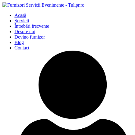
Acasă
Servicii
Întrebări frecvente
Despre noi
Devino furnizor
Blog
Contact