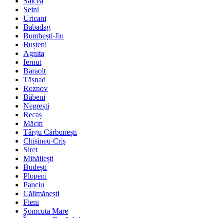
Salcea
Seini
Uricani
Babadag
Bumbești-Jiu
Bușteni
Agnita
Iernut
Baraolt
Tășnad
Roznov
Băbeni
Negrești
Recaș
Măcin
Târgu Cărbunești
Chișineu-Criș
Siret
Mihăilești
Budești
Plopeni
Panciu
Călimănești
Fieni
Șomcuta Mare