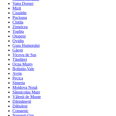
Vatra Dornei
Mizil
Cisnădie
Pucioasa
Chitila
Zimnicea
Toplița
Otopeni
Ovidiu
Gura Humorului
Găești
Vicovu de Sus
Țăndărei
Ocna Mureș
Bolintin-Vale
Avrig
Pecica
Simeria
Moldova Nouă
Sânnicolau Mare
Vălenii de Munte
Dărmănești
Dăbuleni
Comarnic
Negrești-Oaș