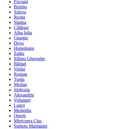
Focșani
Bistrița
Tulcea
Reșița
Slatina
Călărași
Alba Iulia
Giurgiu
Deva
Hunedoara
Zalău
Sfântu Gheorghe
Bârlad
Vaslui
Roman
Turda
Mediaș
Slobozia
Alexandria
Voluntari
Lugoj
Medgidia
Onești
Miercurea Ciuc
Sighetu Marmației