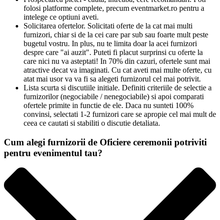
folosi platforme complete, precum eventmarket.ro pentru a
intelege ce optiuni aveti.
Solicitarea ofertelor. Solicitati oferte de la cat mai multi
furnizori, chiar si de la cei care par sub sau foarte mult peste
bugetul vostru. In plus, nu te limita doar la acei furnizori
despre care "ai auzit". Puteti fi placut surprinsi cu oferte la
care nici nu va asteptati! In 70% din cazuri, ofertele sunt mai
atractive decat va imaginati. Cu cat aveti mai multe oferte, cu
atat mai usor va va fi sa alegeti furnizorul cel mai potrivit.
Lista scurta si discutiile initiale. Definiti criteriile de selectie a
furnizorilor (negociabile / nenegociabile) si apoi comparati
ofertele primite in functie de ele. Daca nu sunteti 100%
convinsi, selectati 1-2 furnizori care se apropie cel mai mult de
ceea ce cautati si stabiliti o discutie detaliata.
Cum alegi furnizorii de Oficiere ceremonii potriviti
pentru evenimentul tau?