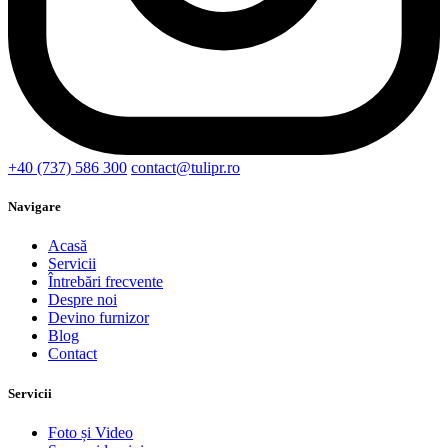
+40 (737) 586 300
contact@tulipr.ro
Navigare
Acasă
Servicii
Întrebări frecvente
Despre noi
Devino furnizor
Blog
Contact
Servicii
Foto și Video