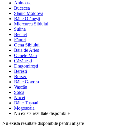
Aninoasa
Bucecea
Slănic Moldova
Băile Olănești
Miercurea Sibiului
Sulina
Bechet
Făurei
Ocna Sibiului
Baia de Arieș
Ocnele Mari
Căzănești
Dragomirești
Berești
Borsec
Băile Govora
Vașcău
Solca
Nucet
Băile Tușnad
Mogoșoaia
Nu există rezultate disponibile
Nu există rezultate disponibile pentru afișare