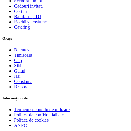
Scene și lumini
Cadouri invitați
Corturi
Band-uri și DJ
Rochii și costume
Catering
Orașe
Bucuresti
Timisoara
Cluj
Sibiu
Galati
Iasi
Constanta
Brasov
Informații utile
Termeni și condiții de utilizare
Politica de confidențialitate
Politica de cookies
ANPC