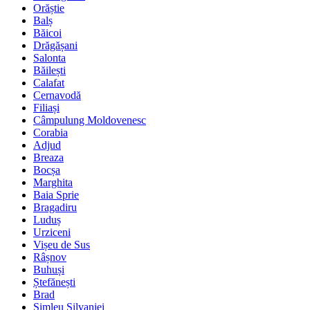
Orăștie
Balș
Băicoi
Drăgășani
Salonta
Băilești
Calafat
Cernavodă
Filiași
Câmpulung Moldovenesc
Corabia
Adjud
Breaza
Bocșa
Marghita
Baia Sprie
Bragadiru
Luduș
Urziceni
Vișeu de Sus
Râșnov
Buhuși
Ștefănești
Brad
Șimleu Silvaniei