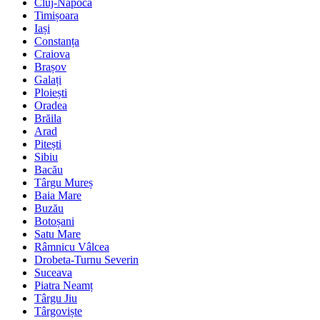
Cluj-Napoca
Timișoara
Iași
Constanța
Craiova
Brașov
Galați
Ploiești
Oradea
Brăila
Arad
Pitești
Sibiu
Bacău
Târgu Mureș
Baia Mare
Buzău
Botoșani
Satu Mare
Râmnicu Vâlcea
Drobeta-Turnu Severin
Suceava
Piatra Neamț
Târgu Jiu
Târgoviște