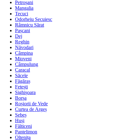
Petroșani
Mangalia
Tecuci
Odorheiu Secuiesc
Râmnicu Sărat
Pașcani
Dej
Reghin
Năvodari
Câmpina
Mioveni
Câmpulung
Caracal
Săcele
Făgăraș
Fetești
Sighișoara
Borșa
Roșiorii de Vede
Curtea de Argeș
Sebeș
Huși
Fălticeni
Pantelimon
Oltenița