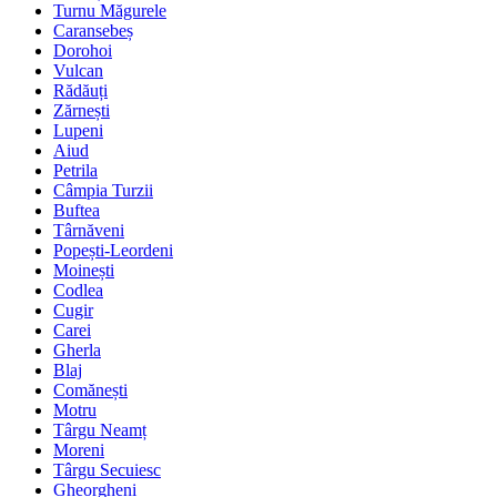
Turnu Măgurele
Caransebeș
Dorohoi
Vulcan
Rădăuți
Zărnești
Lupeni
Aiud
Petrila
Câmpia Turzii
Buftea
Târnăveni
Popești-Leordeni
Moinești
Codlea
Cugir
Carei
Gherla
Blaj
Comănești
Motru
Târgu Neamț
Moreni
Târgu Secuiesc
Gheorgheni