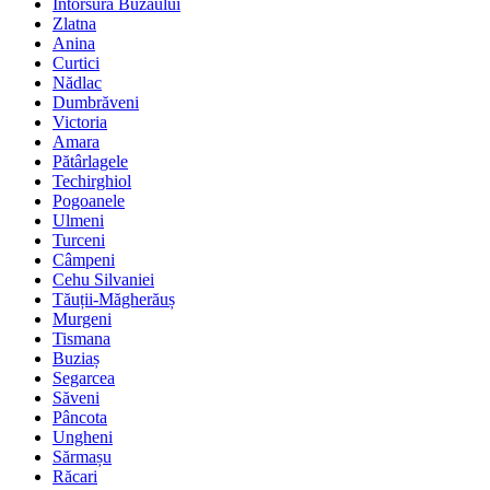
Întorsura Buzăului
Zlatna
Anina
Curtici
Nădlac
Dumbrăveni
Victoria
Amara
Pătârlagele
Techirghiol
Pogoanele
Ulmeni
Turceni
Câmpeni
Cehu Silvaniei
Tăuții-Măgherăuș
Murgeni
Tismana
Buziaș
Segarcea
Săveni
Pâncota
Ungheni
Sărmașu
Răcari