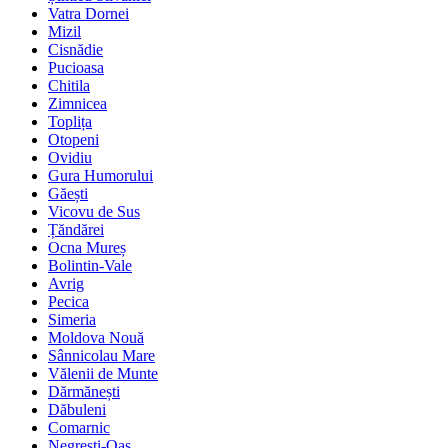
Vatra Dornei
Mizil
Cisnădie
Pucioasa
Chitila
Zimnicea
Toplița
Otopeni
Ovidiu
Gura Humorului
Găești
Vicovu de Sus
Țăndărei
Ocna Mureș
Bolintin-Vale
Avrig
Pecica
Simeria
Moldova Nouă
Sânnicolau Mare
Vălenii de Munte
Dărmănești
Dăbuleni
Comarnic
Negrești-Oaș