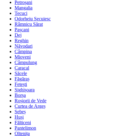
Petroșani
Mangalia
Tecuci
Odorheiu Secuiesc
Râmnicu Sărat
Pașcani
Dej
Reghin
Năvodari
Câmpina
Mioveni
Câmpulung
Caracal
Săcele
Făgăraș
Fetești
Sighișoara
Borșa
Roșiorii de Vede
Curtea de Argeș
Sebeș
Huși
Fălticeni
Pantelimon
Oltenița