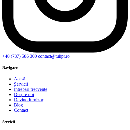
+40 (737) 586 300
contact@tulipr.ro
Navigare
Acasă
Servicii
Întrebări frecvente
Despre noi
Devino furnizor
Blog
Contact
Servicii