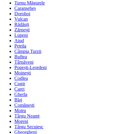
Turnu Măgurele
Caransebeș
Dorohoi
Vulcan
Rădăuți
Zărnești
Lupeni
Aiud
Petrila
Câmpia Turzii
Buftea
Târnăveni
Popești-Leordeni
Moinești
Codlea
Cugir
Carei
Gherla
Blaj
Comănești
Motru
Târgu Neamț
Moreni
Târgu Secuiesc
Gheorgheni