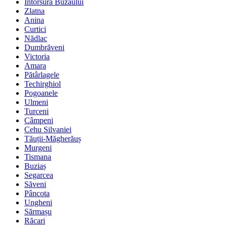
Întorsura Buzăului
Zlatna
Anina
Curtici
Nădlac
Dumbrăveni
Victoria
Amara
Pătârlagele
Techirghiol
Pogoanele
Ulmeni
Turceni
Câmpeni
Cehu Silvaniei
Tăuții-Măgherăuș
Murgeni
Tismana
Buziaș
Segarcea
Săveni
Pâncota
Ungheni
Sărmașu
Răcari