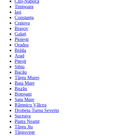
Cluj-Napoca
Timișoara
Iași
Constanța
Craiova
Brașov
Galați
Ploiești
Oradea
Brăila
Arad
Pitești
Sibiu
Bacău
Târgu Mureș
Baia Mare
Buzău
Botoșani
Satu Mare
Râmnicu Vâlcea
Drobeta-Turnu Severin
Suceava
Piatra Neamț
Târgu Jiu
Târgoviște