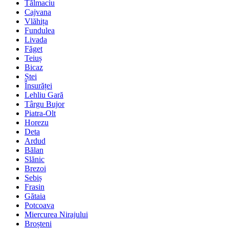
Tălmaciu
Cajvana
Vlăhița
Fundulea
Livada
Făget
Teiuș
Bicaz
Ștei
Însurăței
Lehliu Gară
Târgu Bujor
Piatra-Olt
Horezu
Deta
Ardud
Bălan
Slănic
Brezoi
Sebiș
Frasin
Gătaia
Potcoava
Miercurea Nirajului
Broșteni