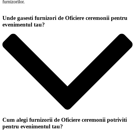
furnizorilor.
Unde gasesti furnizori de Oficiere ceremonii pentru
evenimentul tau?
Recomandarea noastra este sa iti extinzi cat mai mult aria de cautare
Cum alegi furnizorii de Oficiere ceremonii potriviti
si sa folosesti platforme dedicate pentru eficienta si varietate. Pentru
pentru evenimentul tau?
a simplifica, poti urma pasii de mai jos: