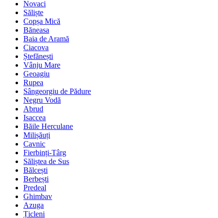
Novaci
Săliște
Copșa Mică
Băneasa
Baia de Aramă
Ciacova
Ștefănești
Vânju Mare
Geoagiu
Rupea
Sângeorgiu de Pădure
Negru Vodă
Abrud
Isaccea
Băile Herculane
Milișăuți
Cavnic
Fierbinți-Târg
Săliștea de Sus
Bălcești
Berbești
Predeal
Ghimbav
Azuga
Țicleni