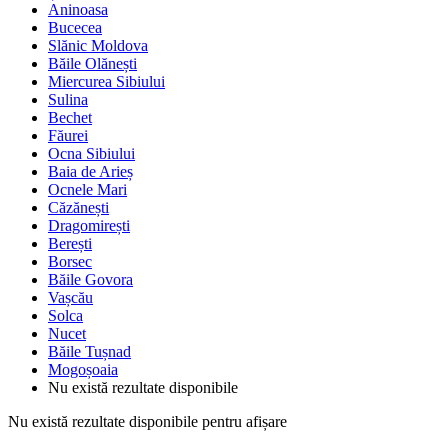
Aninoasa
Bucecea
Slănic Moldova
Băile Olănești
Miercurea Sibiului
Sulina
Bechet
Făurei
Ocna Sibiului
Baia de Arieș
Ocnele Mari
Căzănești
Dragomirești
Berești
Borsec
Băile Govora
Vașcău
Solca
Nucet
Băile Tușnad
Mogoșoaia
Nu există rezultate disponibile
Nu există rezultate disponibile pentru afișare