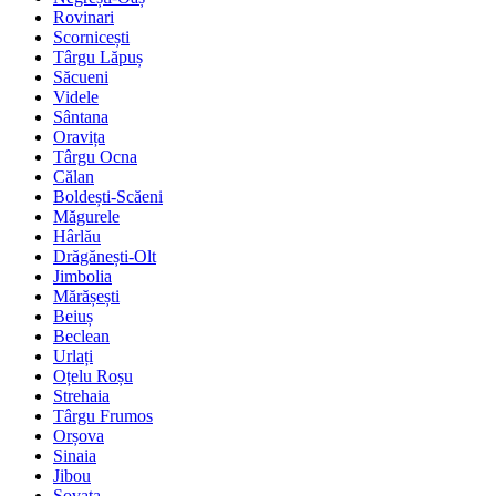
Rovinari
Scornicești
Târgu Lăpuș
Săcueni
Videle
Sântana
Oravița
Târgu Ocna
Călan
Boldești-Scăeni
Măgurele
Hârlău
Drăgănești-Olt
Jimbolia
Mărășești
Beiuș
Beclean
Urlați
Oțelu Roșu
Strehaia
Târgu Frumos
Orșova
Sinaia
Jibou
Sovata