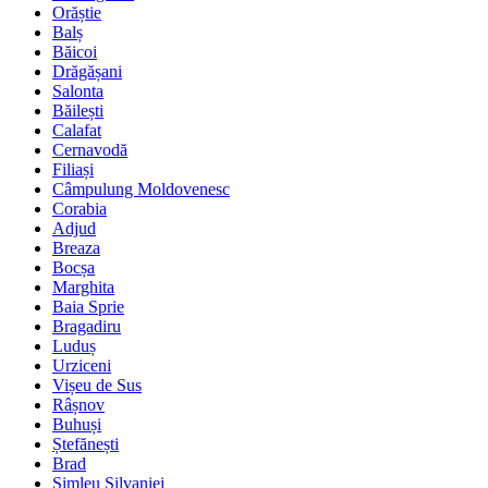
Orăștie
Balș
Băicoi
Drăgășani
Salonta
Băilești
Calafat
Cernavodă
Filiași
Câmpulung Moldovenesc
Corabia
Adjud
Breaza
Bocșa
Marghita
Baia Sprie
Bragadiru
Luduș
Urziceni
Vișeu de Sus
Râșnov
Buhuși
Ștefănești
Brad
Șimleu Silvaniei