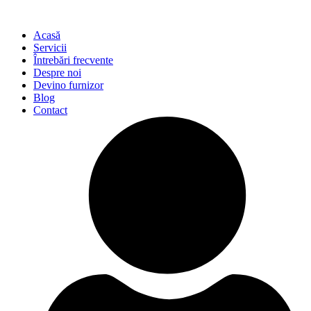
Acasă
Servicii
Întrebări frecvente
Despre noi
Devino furnizor
Blog
Contact