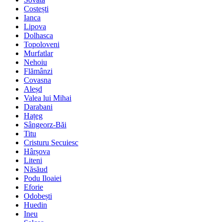
Costești
Ianca
Lipova
Dolhasca
Topoloveni
Murfatlar
Nehoiu
Flămânzi
Covasna
Aleșd
Valea lui Mihai
Darabani
Hațeg
Sângeorz-Băi
Titu
Cristuru Secuiesc
Hârșova
Liteni
Năsăud
Podu Iloaiei
Eforie
Odobești
Huedin
Ineu