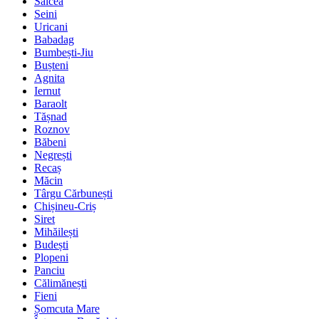
Salcea
Seini
Uricani
Babadag
Bumbești-Jiu
Bușteni
Agnita
Iernut
Baraolt
Tășnad
Roznov
Băbeni
Negrești
Recaș
Măcin
Târgu Cărbunești
Chișineu-Criș
Siret
Mihăilești
Budești
Plopeni
Panciu
Călimănești
Fieni
Șomcuta Mare