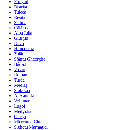
Focșani
Bistrița
Tulcea
Reșița
Slatina
Călărași
Alba Iulia
Giurgiu
Deva
Hunedoara
Zalău
Sfântu Gheorghe
Bârlad
Vaslui
Roman
Turda
Mediaș
Slobozia
Alexandria
Voluntari
Lugoj
Medgidia
Onești
Miercurea Ciuc
Sighetu Marmației