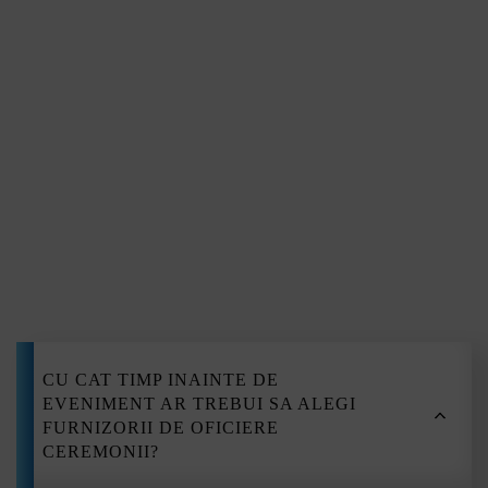
Bistrița
Tulcea
Reșița
Slatina
Călărași
Devino
Alba Iulia
Giurgiu
Deva
Hunedoara
furnizo
Zalău
Sfântu Gheorghe
Bârlad
Vaslui
Roman
CU CAT TIMP INAINTE DE
EVENIMENT AR TREBUI SA ALEGI
Turda
FURNIZORII DE OFICIERE
Mediaș
CEREMONII?
Slobozia