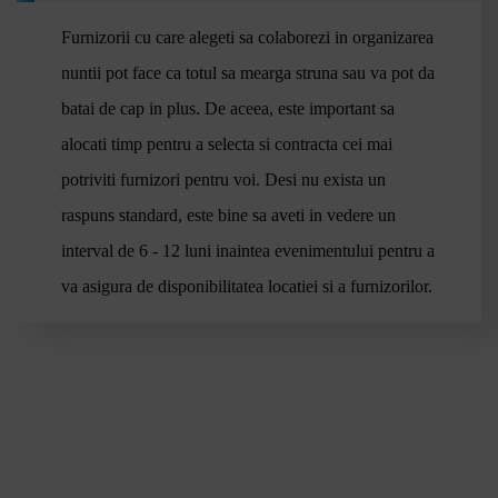
Alexandria
Voluntari
Furnizorii cu care alegeti sa colaborezi in organizarea
Lugoj
nuntii pot face ca totul sa mearga struna sau va pot da
Blog
Medgidia
batai de cap in plus. De aceea, este important sa
Onești
alocati timp pentru a selecta si contracta cei mai
Miercurea Ciuc
Sighetu Marmației
potriviti furnizori pentru voi. Desi nu exista un
Petroșani
raspuns standard, este bine sa aveti in vedere un
Mangalia
interval de 6 - 12 luni inaintea evenimentului pentru a
Tecuci
va asigura de disponibilitatea locatiei si a furnizorilor.
Odorheiu Secuiesc
Râmnicu Sărat
Pașcani
Contac
Dej
Reghin
Năvodari
Câmpina
Mioveni