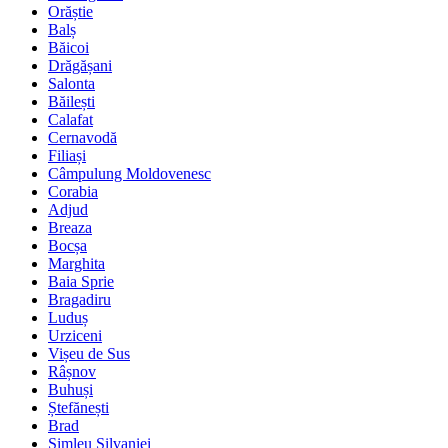
Orăștie
Balș
Băicoi
Drăgășani
Salonta
Băilești
Calafat
Cernavodă
Filiași
Câmpulung Moldovenesc
Corabia
Adjud
Breaza
Bocșa
Marghita
Baia Sprie
Bragadiru
Luduș
Urziceni
Vișeu de Sus
Râșnov
Buhuși
Ștefănești
Brad
Șimleu Silvaniei