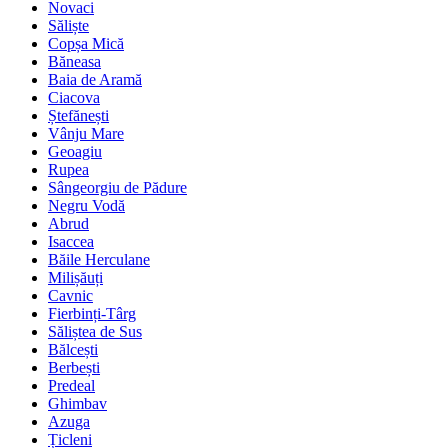
Novaci
Săliște
Copșa Mică
Băneasa
Baia de Aramă
Ciacova
Ștefănești
Vânju Mare
Geoagiu
Rupea
Sângeorgiu de Pădure
Negru Vodă
Abrud
Isaccea
Băile Herculane
Milișăuți
Cavnic
Fierbinți-Târg
Săliștea de Sus
Bălcești
Berbești
Predeal
Ghimbav
Azuga
Țicleni