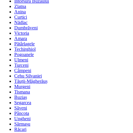
Întorsura Buzăului
Zlatna
Anina
Curtici
Nădlac
Dumbrăveni
Victoria
Amara
Pătârlagele
Techirghiol
Pogoanele
Ulmeni
Turceni
Câmpeni
Cehu Silvaniei
Tăuții-Măgherăuș
Murgeni
Tismana
Buziaș
Segarcea
Săveni
Pâncota
Ungheni
Sărmașu
Răcari