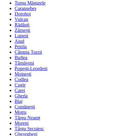
Turnu Măgurele
Caransebeș
Dorohoi
Vulcan
Rădăuți
Zărnești
Lupeni
Aiud
Petrila
Câmpia Turzii
Buftea
Târnăveni
Popești-Leordeni
Moinești
Codlea
Cugir
Carei
Gherla
Blaj
Comănești
Motru
Târgu Neamț
Moreni
Târgu Secuiesc
Gheorgheni