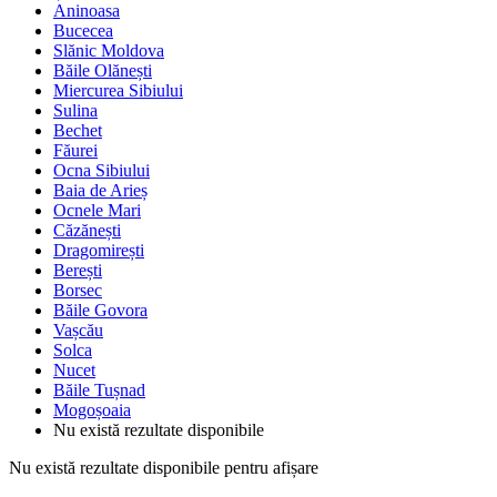
Aninoasa
Bucecea
Slănic Moldova
Băile Olănești
Miercurea Sibiului
Sulina
Bechet
Făurei
Ocna Sibiului
Baia de Arieș
Ocnele Mari
Căzănești
Dragomirești
Berești
Borsec
Băile Govora
Vașcău
Solca
Nucet
Băile Tușnad
Mogoșoaia
Nu există rezultate disponibile
Nu există rezultate disponibile pentru afișare