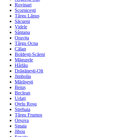
Rovinari
Scornicești
Târgu Lăpuș
Săcueni
Videle
Sântana
Oravița
Târgu Ocna
Călan
Boldești-Scăeni
Măgurele
Hârlău
Drăgănești-Olt
Jimbolia
Mărășești
Beiuș
Beclean
Urlați
Oțelu Roșu
Strehaia
Târgu Frumos
Orșova
Sinaia
Jibou
Sovata