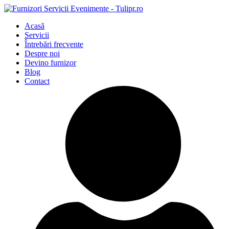
Acasă
Servicii
Întrebări frecvente
Despre noi
Devino furnizor
Blog
Contact