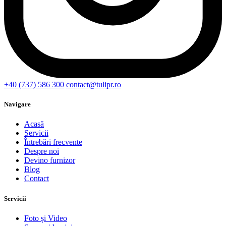
+40 (737) 586 300
contact@tulipr.ro
Navigare
Acasă
Servicii
Întrebări frecvente
Despre noi
Devino furnizor
Blog
Contact
Servicii
Foto și Video