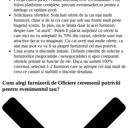
folosi platforme complete, precum eventmarket.ro pentru a
intelege ce optiuni aveti.
Solicitarea ofertelor. Solicitati oferte de la cat mai multi
furnizori, chiar si de la cei care par sub sau foarte mult peste
bugetul vostru. In plus, nu te limita doar la acei furnizori
despre care "ai auzit". Puteti fi placut surprinsi cu oferte la
care nici nu va asteptati! In 70% din cazuri, ofertele sunt mai
atractive decat va imaginati. Cu cat aveti mai multe oferte, cu
atat mai usor va va fi sa alegeti furnizorul cel mai potrivit.
Lista scurta si discutiile initiale. Definiti criteriile de selectie a
furnizorilor (negociabile / nenegociabile) si apoi comparati
ofertele primite in functie de ele. Daca nu sunteti 100%
convinsi, selectati 1-2 furnizori care se apropie cel mai mult de
ceea ce cautati si stabiliti o discutie detaliata.
Cum alegi furnizorii de Oficiere ceremonii potriviti
pentru evenimentul tau?