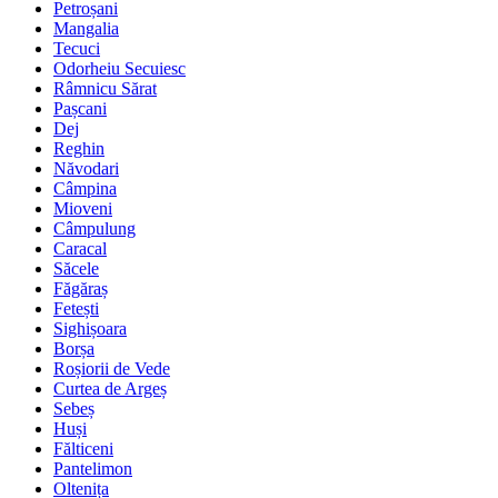
Petroșani
Mangalia
Tecuci
Odorheiu Secuiesc
Râmnicu Sărat
Pașcani
Dej
Reghin
Năvodari
Câmpina
Mioveni
Câmpulung
Caracal
Săcele
Făgăraș
Fetești
Sighișoara
Borșa
Roșiorii de Vede
Curtea de Argeș
Sebeș
Huși
Fălticeni
Pantelimon
Oltenița