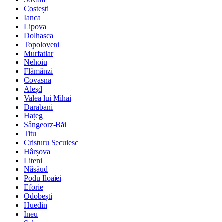
Costești
Ianca
Lipova
Dolhasca
Topoloveni
Murfatlar
Nehoiu
Flămânzi
Covasna
Aleșd
Valea lui Mihai
Darabani
Hațeg
Sângeorz-Băi
Titu
Cristuru Secuiesc
Hârșova
Liteni
Năsăud
Podu Iloaiei
Eforie
Odobești
Huedin
Ineu