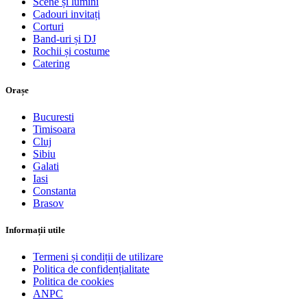
Scene și lumini
Cadouri invitați
Corturi
Band-uri și DJ
Rochii și costume
Catering
Orașe
Bucuresti
Timisoara
Cluj
Sibiu
Galati
Iasi
Constanta
Brasov
Informații utile
Termeni și condiții de utilizare
Politica de confidențialitate
Politica de cookies
ANPC