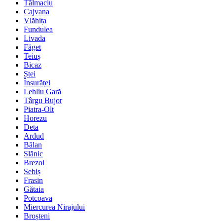
Tălmaciu
Cajvana
Vlăhița
Fundulea
Livada
Făget
Teiuș
Bicaz
Ștei
Însurăței
Lehliu Gară
Târgu Bujor
Piatra-Olt
Horezu
Deta
Ardud
Bălan
Slănic
Brezoi
Sebiș
Frasin
Gătaia
Potcoava
Miercurea Nirajului
Broșteni