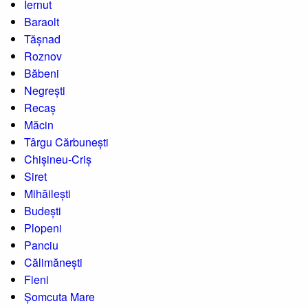
Iernut
Baraolt
Tășnad
Roznov
Băbeni
Negrești
Recaș
Măcin
Târgu Cărbunești
Chișineu-Criș
Siret
Mihăilești
Budești
Plopeni
Panciu
Călimănești
Fieni
Șomcuta Mare