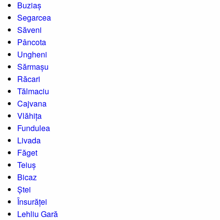
Buziaș
Segarcea
Săveni
Pâncota
Ungheni
Sărmașu
Răcari
Tălmaciu
Cajvana
Vlăhița
Fundulea
Livada
Făget
Teiuș
Bicaz
Ștei
Însurăței
Lehliu Gară