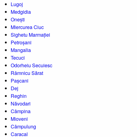
Lugoj
Medgidia
Onești
Miercurea Ciuc
Sighetu Marmației
Petroșani
Mangalia
Tecuci
Odorheiu Secuiesc
Râmnicu Sărat
Pașcani
Dej
Reghin
Năvodari
Câmpina
Mioveni
Câmpulung
Caracal