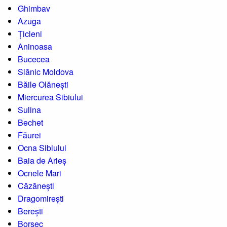
Ghimbav
Azuga
Țicleni
Aninoasa
Bucecea
Slănic Moldova
Băile Olănești
Miercurea Sibiului
Sulina
Bechet
Făurei
Ocna Sibiului
Baia de Arieș
Ocnele Mari
Căzănești
Dragomirești
Berești
Borsec