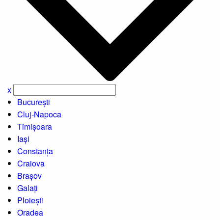
x
București
Cluj-Napoca
Timișoara
Iași
Constanța
Craiova
Brașov
Galați
Ploiești
Oradea