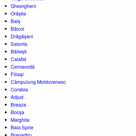
Gheorgheni
Orăștie
Balș
Băicoi
Drăgășani
Salonta
Băilești
Calafat
Cernavodă
Filiași
Câmpulung Moldovenesc
Corabia
Adjud
Breaza
Bocșa
Marghita
Baia Sprie
Bragadiru