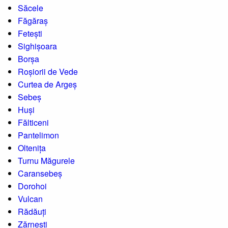
Săcele
Făgăraș
Fetești
Sighișoara
Borșa
Roșiorii de Vede
Curtea de Argeș
Sebeș
Huși
Fălticeni
Pantelimon
Oltenița
Turnu Măgurele
Caransebeș
Dorohoi
Vulcan
Rădăuți
Zărnești