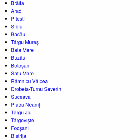
Brăila
Arad
Pitești
Sibiu
Bacău
Târgu Mureș
Baia Mare
Buzău
Botoșani
Satu Mare
Râmnicu Vâlcea
Drobeta-Turnu Severin
Suceava
Piatra Neamț
Târgu Jiu
Târgoviște
Focșani
Bistrița