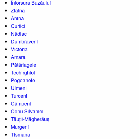
Întorsura Buzăului
Zlatna
Anina
Curtici
Nădlac
Dumbrăveni
Victoria
Amara
Pătârlagele
Techirghiol
Pogoanele
Ulmeni
Turceni
Câmpeni
Cehu Silvaniei
Tăuții-Măgherăuș
Murgeni
Tismana