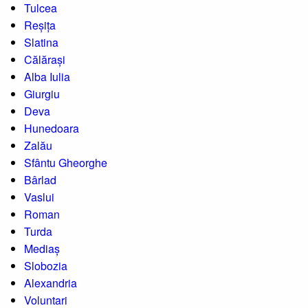
Tulcea
Reșița
Slatina
Călărași
Alba Iulia
Giurgiu
Deva
Hunedoara
Zalău
Sfântu Gheorghe
Bârlad
Vaslui
Roman
Turda
Mediaș
Slobozia
Alexandria
Voluntari