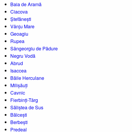
Baia de Aramă
Ciacova
Ștefănești
Vânju Mare
Geoagiu
Rupea
Sângeorgiu de Pădure
Negru Vodă
Abrud
Isaccea
Băile Herculane
Milișăuți
Cavnic
Fierbinți-Târg
Săliștea de Sus
Bălcești
Berbești
Predeal