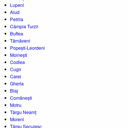
Lupeni
Aiud
Petrila
Câmpia Turzii
Buftea
Târnăveni
Popești-Leordeni
Moinești
Codlea
Cugir
Carei
Gherla
Blaj
Comănești
Motru
Târgu Neamț
Moreni
Târgu Secuiesc