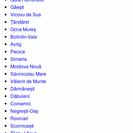
Găești
Vicovu de Sus
Țăndărei
Ocna Mureș
Bolintin-Vale
Avrig
Pecica
Simeria
Moldova Nouă
Sânnicolau Mare
Vălenii de Munte
Dărmănești
Dăbuleni
Comarnic
Negrești-Oaș
Rovinari
Scornicești