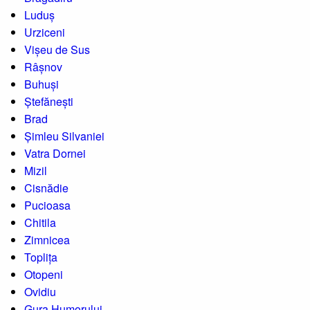
Luduș
Urziceni
Vișeu de Sus
Râșnov
Buhuși
Ștefănești
Brad
Șimleu Silvaniei
Vatra Dornei
Mizil
Cisnădie
Pucioasa
Chitila
Zimnicea
Toplița
Otopeni
Ovidiu
Gura Humorului