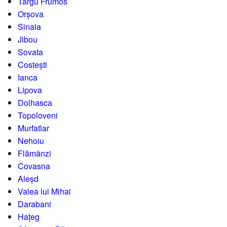
Târgu Frumos
Orșova
Sinaia
Jibou
Sovata
Costești
Ianca
Lipova
Dolhasca
Topoloveni
Murfatlar
Nehoiu
Flămânzi
Covasna
Aleșd
Valea lui Mihai
Darabani
Hațeg