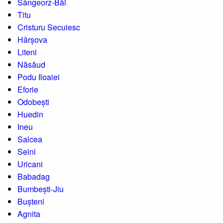
Sângeorz-Băi
Titu
Cristuru Secuiesc
Hârșova
Liteni
Năsăud
Podu Iloaiei
Eforie
Odobești
Huedin
Ineu
Salcea
Seini
Uricani
Babadag
Bumbești-Jiu
Bușteni
Agnita