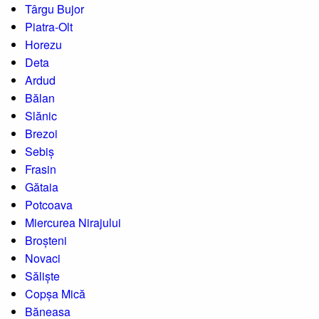
Târgu Bujor
Piatra-Olt
Horezu
Deta
Ardud
Bălan
Slănic
Brezoi
Sebiș
Frasin
Gătaia
Potcoava
Miercurea Nirajului
Broșteni
Novaci
Săliște
Copșa Mică
Băneasa