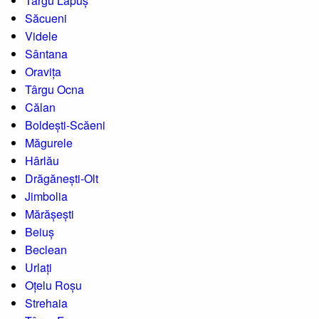
Târgu Lăpuș
Săcueni
Videle
Sântana
Oravița
Târgu Ocna
Călan
Boldești-Scăeni
Măgurele
Hârlău
Drăgănești-Olt
Jimbolia
Mărășești
Beiuș
Beclean
Urlați
Oțelu Roșu
Strehaia