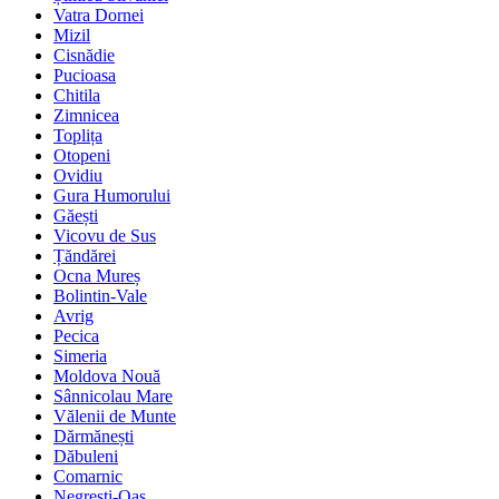
Vatra Dornei
Mizil
Cisnădie
Pucioasa
Chitila
Zimnicea
Toplița
Otopeni
Ovidiu
Gura Humorului
Găești
Vicovu de Sus
Țăndărei
Ocna Mureș
Bolintin-Vale
Avrig
Pecica
Simeria
Moldova Nouă
Sânnicolau Mare
Vălenii de Munte
Dărmănești
Dăbuleni
Comarnic
Negrești-Oaș