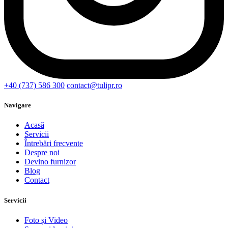
+40 (737) 586 300
contact@tulipr.ro
Navigare
Acasă
Servicii
Întrebări frecvente
Despre noi
Devino furnizor
Blog
Contact
Servicii
Foto și Video