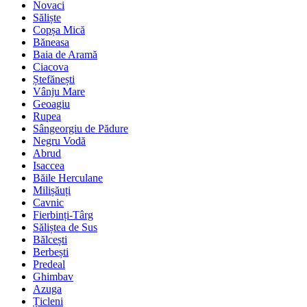
Novaci
Săliște
Copșa Mică
Băneasa
Baia de Aramă
Ciacova
Ștefănești
Vânju Mare
Geoagiu
Rupea
Sângeorgiu de Pădure
Negru Vodă
Abrud
Isaccea
Băile Herculane
Milișăuți
Cavnic
Fierbinți-Târg
Săliștea de Sus
Bălcești
Berbești
Predeal
Ghimbav
Azuga
Țicleni