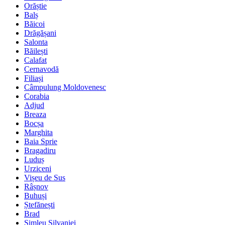
Orăștie
Balș
Băicoi
Drăgășani
Salonta
Băilești
Calafat
Cernavodă
Filiași
Câmpulung Moldovenesc
Corabia
Adjud
Breaza
Bocșa
Marghita
Baia Sprie
Bragadiru
Luduș
Urziceni
Vișeu de Sus
Râșnov
Buhuși
Ștefănești
Brad
Șimleu Silvaniei