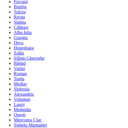
Focșani
Bistrița
Tulcea
Reșița
Slatina
Călărași
Alba Iulia
Giurgiu
Deva
Hunedoara
Zalău
Sfântu Gheorghe
Bârlad
Vaslui
Roman
Turda
Mediaș
Slobozia
Alexandria
Voluntari
Lugoj
Medgidia
Onești
Miercurea Ciuc
Sighetu Marmației