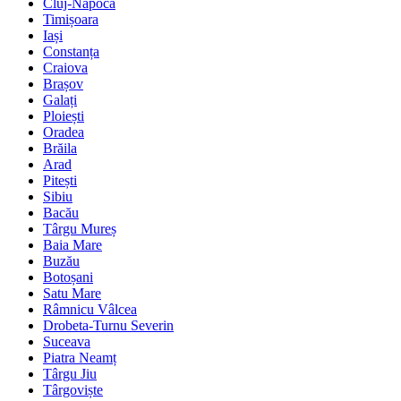
Cluj-Napoca
Timișoara
Iași
Constanța
Craiova
Brașov
Galați
Ploiești
Oradea
Brăila
Arad
Pitești
Sibiu
Bacău
Târgu Mureș
Baia Mare
Buzău
Botoșani
Satu Mare
Râmnicu Vâlcea
Drobeta-Turnu Severin
Suceava
Piatra Neamț
Târgu Jiu
Târgoviște