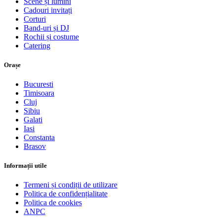
Scene și lumini
Cadouri invitați
Corturi
Band-uri și DJ
Rochii și costume
Catering
Orașe
Bucuresti
Timisoara
Cluj
Sibiu
Galati
Iasi
Constanta
Brasov
Informații utile
Termeni și condiții de utilizare
Politica de confidențialitate
Politica de cookies
ANPC