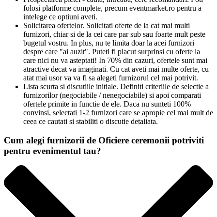
folosi platforme complete, precum eventmarket.ro pentru a
intelege ce optiuni aveti.
Solicitarea ofertelor. Solicitati oferte de la cat mai multi
furnizori, chiar si de la cei care par sub sau foarte mult peste
bugetul vostru. In plus, nu te limita doar la acei furnizori
despre care "ai auzit". Puteti fi placut surprinsi cu oferte la
care nici nu va asteptati! In 70% din cazuri, ofertele sunt mai
atractive decat va imaginati. Cu cat aveti mai multe oferte, cu
atat mai usor va va fi sa alegeti furnizorul cel mai potrivit.
Lista scurta si discutiile initiale. Definiti criteriile de selectie a
furnizorilor (negociabile / nenegociabile) si apoi comparati
ofertele primite in functie de ele. Daca nu sunteti 100%
convinsi, selectati 1-2 furnizori care se apropie cel mai mult de
ceea ce cautati si stabiliti o discutie detaliata.
Cum alegi furnizorii de Oficiere ceremonii potriviti
pentru evenimentul tau?