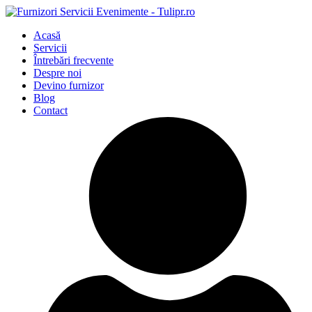
Acasă
Servicii
Întrebări frecvente
Despre noi
Devino furnizor
Blog
Contact