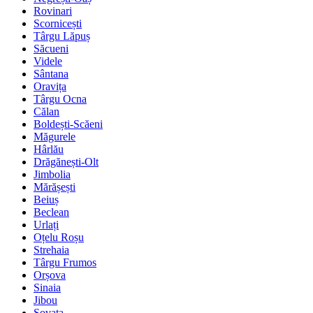
Rovinari
Scornicești
Târgu Lăpuș
Săcueni
Videle
Sântana
Oravița
Târgu Ocna
Călan
Boldești-Scăeni
Măgurele
Hârlău
Drăgănești-Olt
Jimbolia
Mărășești
Beiuș
Beclean
Urlați
Oțelu Roșu
Strehaia
Târgu Frumos
Orșova
Sinaia
Jibou
Sovata