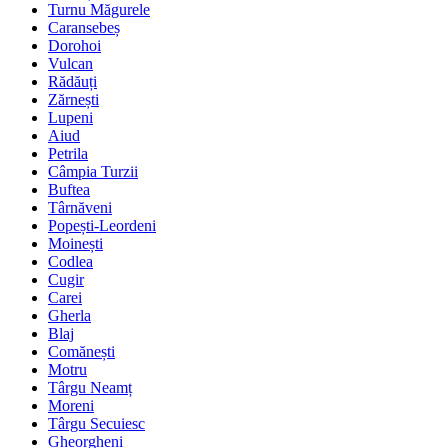
Turnu Măgurele
Caransebeș
Dorohoi
Vulcan
Rădăuți
Zărnești
Lupeni
Aiud
Petrila
Câmpia Turzii
Buftea
Târnăveni
Popești-Leordeni
Moinești
Codlea
Cugir
Carei
Gherla
Blaj
Comănești
Motru
Târgu Neamț
Moreni
Târgu Secuiesc
Gheorgheni