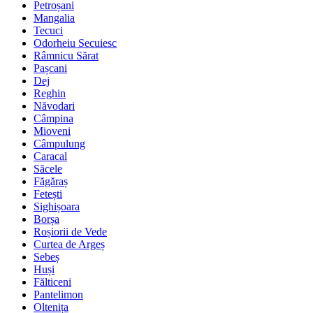
Petroșani
Mangalia
Tecuci
Odorheiu Secuiesc
Râmnicu Sărat
Pașcani
Dej
Reghin
Năvodari
Câmpina
Mioveni
Câmpulung
Caracal
Săcele
Făgăraș
Fetești
Sighișoara
Borșa
Roșiorii de Vede
Curtea de Argeș
Sebeș
Huși
Fălticeni
Pantelimon
Oltenița