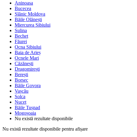
Aninoasa
Bucecea
Slănic Moldova
Băile Olănești
Miercurea Sibiului
Sulina
Bechet
Făurei
Ocna Sibiului
Baia de Arieș
Ocnele Mari
Căzănești
Dragomirești
Berești
Borsec
Băile Govora
Vașcău
Solca
Nucet
Băile Tușnad
Mogoșoaia
Nu există rezultate disponibile
Nu există rezultate disponibile pentru afișare