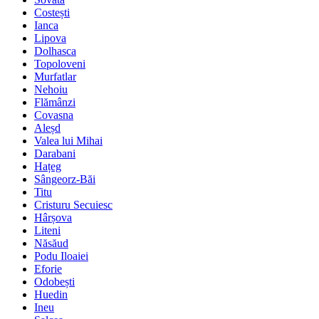
Costești
Ianca
Lipova
Dolhasca
Topoloveni
Murfatlar
Nehoiu
Flămânzi
Covasna
Aleșd
Valea lui Mihai
Darabani
Hațeg
Sângeorz-Băi
Titu
Cristuru Secuiesc
Hârșova
Liteni
Năsăud
Podu Iloaiei
Eforie
Odobești
Huedin
Ineu