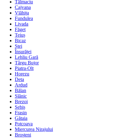
Tălmaciu
Cajvana
Vlăhița
Fundulea
Livada
Făget
Teiuș
Bicaz
Ștei
Însurăței
Lehliu Gară
Târgu Bujor
Piatra-Olt
Horezu
Deta
Ardud
Bălan
Slănic
Brezoi
Sebiș
Frasin
Gătaia
Potcoava
Miercurea Nirajului
Broșteni