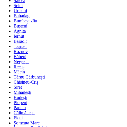
Salcea
Seini
Uricani
Babadag
Bumbești-Jiu
Bușteni
Agnita
Iernut
Baraolt
Tășnad
Roznov
Băbeni
Negrești
Recaș
Măcin
Târgu Cărbunești
Chișineu-Criș
Siret
Mihăilești
Budești
Plopeni
Panciu
Călimănești
Fieni
Șomcuta Mare