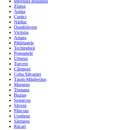
Întorsura Buzăului
Zlatna
Anina
Curtici
Nădlac
Dumbrăveni
Victoria
Amara
Pătârlagele
Techirghiol
Pogoanele
Ulmeni
Turceni
Câmpeni
Cehu Silvaniei
Tăuții-Măgherăuș
Murgeni
Tismana
Buziaș
Segarcea
Săveni
Pâncota
Ungheni
Sărmașu
Răcari