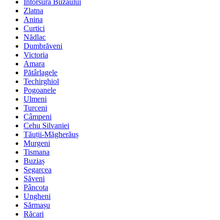
Întorsura Buzăului
Zlatna
Anina
Curtici
Nădlac
Dumbrăveni
Victoria
Amara
Pătârlagele
Techirghiol
Pogoanele
Ulmeni
Turceni
Câmpeni
Cehu Silvaniei
Tăuții-Măgherăuș
Murgeni
Tismana
Buziaș
Segarcea
Săveni
Pâncota
Ungheni
Sărmașu
Răcari