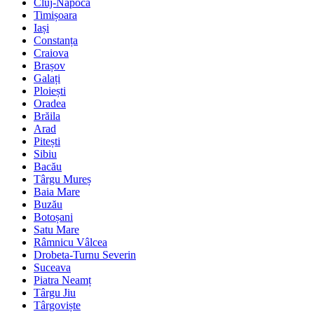
Cluj-Napoca
Timișoara
Iași
Constanța
Craiova
Brașov
Galați
Ploiești
Oradea
Brăila
Arad
Pitești
Sibiu
Bacău
Târgu Mureș
Baia Mare
Buzău
Botoșani
Satu Mare
Râmnicu Vâlcea
Drobeta-Turnu Severin
Suceava
Piatra Neamț
Târgu Jiu
Târgoviște