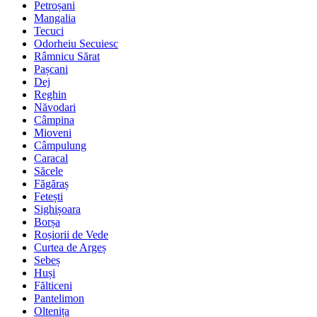
Petroșani
Mangalia
Tecuci
Odorheiu Secuiesc
Râmnicu Sărat
Pașcani
Dej
Reghin
Năvodari
Câmpina
Mioveni
Câmpulung
Caracal
Săcele
Făgăraș
Fetești
Sighișoara
Borșa
Roșiorii de Vede
Curtea de Argeș
Sebeș
Huși
Fălticeni
Pantelimon
Oltenița