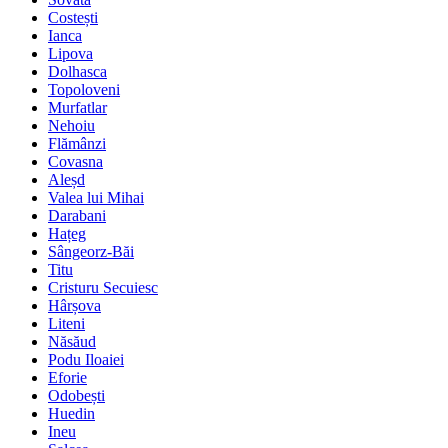
Costești
Ianca
Lipova
Dolhasca
Topoloveni
Murfatlar
Nehoiu
Flămânzi
Covasna
Aleșd
Valea lui Mihai
Darabani
Hațeg
Sângeorz-Băi
Titu
Cristuru Secuiesc
Hârșova
Liteni
Năsăud
Podu Iloaiei
Eforie
Odobești
Huedin
Ineu