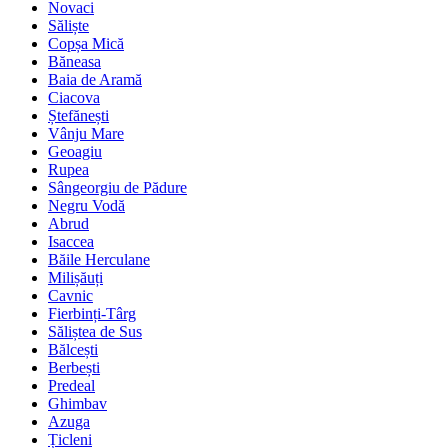
Novaci
Săliște
Copșa Mică
Băneasa
Baia de Aramă
Ciacova
Ștefănești
Vânju Mare
Geoagiu
Rupea
Sângeorgiu de Pădure
Negru Vodă
Abrud
Isaccea
Băile Herculane
Milișăuți
Cavnic
Fierbinți-Târg
Săliștea de Sus
Bălcești
Berbești
Predeal
Ghimbav
Azuga
Țicleni