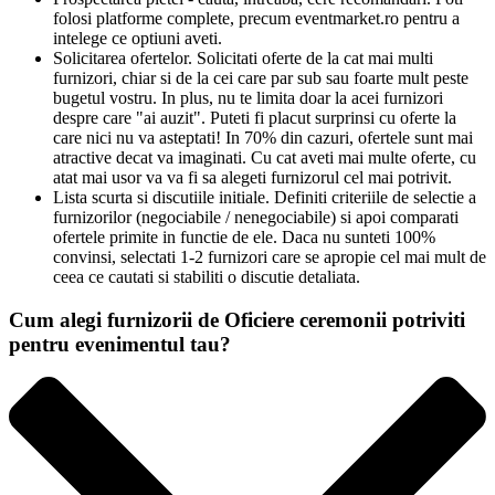
folosi platforme complete, precum eventmarket.ro pentru a
intelege ce optiuni aveti.
Solicitarea ofertelor. Solicitati oferte de la cat mai multi
furnizori, chiar si de la cei care par sub sau foarte mult peste
bugetul vostru. In plus, nu te limita doar la acei furnizori
despre care "ai auzit". Puteti fi placut surprinsi cu oferte la
care nici nu va asteptati! In 70% din cazuri, ofertele sunt mai
atractive decat va imaginati. Cu cat aveti mai multe oferte, cu
atat mai usor va va fi sa alegeti furnizorul cel mai potrivit.
Lista scurta si discutiile initiale. Definiti criteriile de selectie a
furnizorilor (negociabile / nenegociabile) si apoi comparati
ofertele primite in functie de ele. Daca nu sunteti 100%
convinsi, selectati 1-2 furnizori care se apropie cel mai mult de
ceea ce cautati si stabiliti o discutie detaliata.
Cum alegi furnizorii de Oficiere ceremonii potriviti
pentru evenimentul tau?