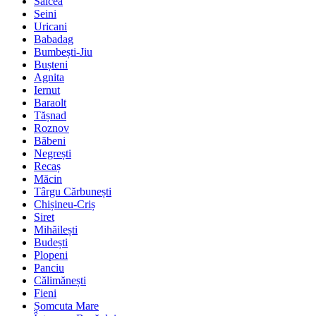
Salcea
Seini
Uricani
Babadag
Bumbești-Jiu
Bușteni
Agnita
Iernut
Baraolt
Tășnad
Roznov
Băbeni
Negrești
Recaș
Măcin
Târgu Cărbunești
Chișineu-Criș
Siret
Mihăilești
Budești
Plopeni
Panciu
Călimănești
Fieni
Șomcuta Mare