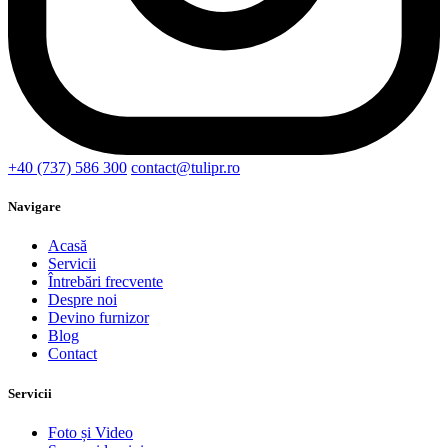
+40 (737) 586 300
contact@tulipr.ro
Navigare
Acasă
Servicii
Întrebări frecvente
Despre noi
Devino furnizor
Blog
Contact
Servicii
Foto și Video