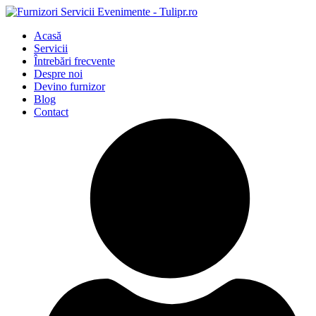
Acasă
Servicii
Întrebări frecvente
Despre noi
Devino furnizor
Blog
Contact