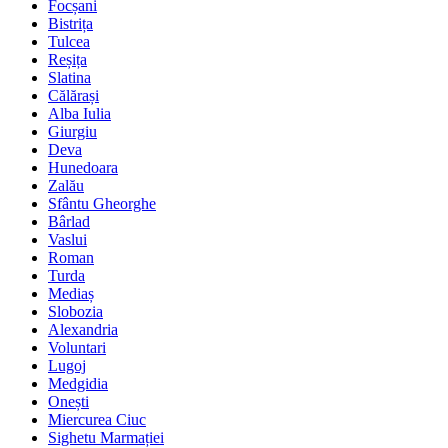
Focșani
Bistrița
Tulcea
Reșița
Slatina
Călărași
Alba Iulia
Giurgiu
Deva
Hunedoara
Zalău
Sfântu Gheorghe
Bârlad
Vaslui
Roman
Turda
Mediaș
Slobozia
Alexandria
Voluntari
Lugoj
Medgidia
Onești
Miercurea Ciuc
Sighetu Marmației