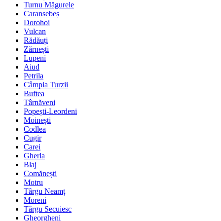
Turnu Măgurele
Caransebeș
Dorohoi
Vulcan
Rădăuți
Zărnești
Lupeni
Aiud
Petrila
Câmpia Turzii
Buftea
Târnăveni
Popești-Leordeni
Moinești
Codlea
Cugir
Carei
Gherla
Blaj
Comănești
Motru
Târgu Neamț
Moreni
Târgu Secuiesc
Gheorgheni