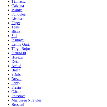
Tălmaciu
Cajvana
Vlăhița
Fundulea
Livada
Făget
Teiuș
Bicaz
Ștei
Însurăței
Lehliu Gară
Târgu Bujor
Piatra-Olt
Horezu
Deta
Ardud
Bălan
Slănic
Brezoi
Sebiș
Frasin
Gătaia
Potcoava
Miercurea Nirajului
Broșteni