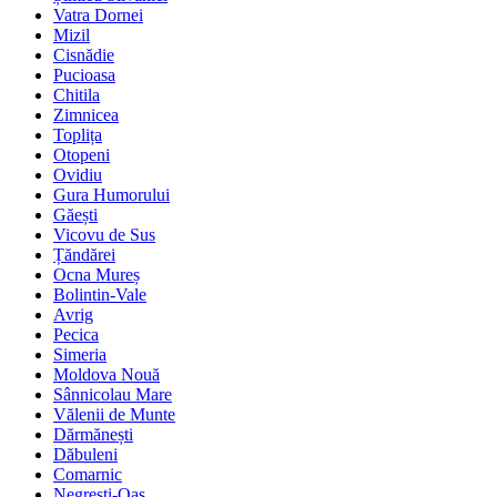
Vatra Dornei
Mizil
Cisnădie
Pucioasa
Chitila
Zimnicea
Toplița
Otopeni
Ovidiu
Gura Humorului
Găești
Vicovu de Sus
Țăndărei
Ocna Mureș
Bolintin-Vale
Avrig
Pecica
Simeria
Moldova Nouă
Sânnicolau Mare
Vălenii de Munte
Dărmănești
Dăbuleni
Comarnic
Negrești-Oaș