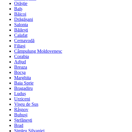
Orăștie
Balș
Băicoi
Drăgășani
Salonta
Băilești
Calafat
Cernavodă
Filiași
Câmpulung Moldovenesc
Corabia
Adjud
Breaza
Bocșa
Marghita
Baia Sprie
Bragadiru
Luduș
Urziceni
Vișeu de Sus
Râșnov
Buhuși
Ștefănești
Brad
Șimleu Silvaniei