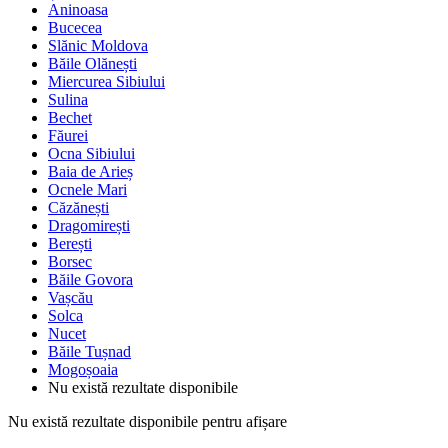
Aninoasa
Bucecea
Slănic Moldova
Băile Olănești
Miercurea Sibiului
Sulina
Bechet
Făurei
Ocna Sibiului
Baia de Arieș
Ocnele Mari
Căzănești
Dragomirești
Berești
Borsec
Băile Govora
Vașcău
Solca
Nucet
Băile Tușnad
Mogoșoaia
Nu există rezultate disponibile
Nu există rezultate disponibile pentru afișare