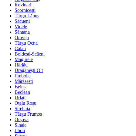
Rovinari
Scornicești
Târgu Lăpuș
Săcueni
Videle
Sântana
Oravița
Târgu Ocna
Călan
Boldești-Scăeni
Măgurele
Hârlău
Drăgănești-Olt
Jimbolia
Mărășești
Beiuș
Beclean
Urlați
Oțelu Roșu
Strehaia
Târgu Frumos
Orșova
Sinaia
Jibou
Sovata