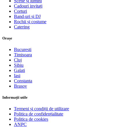
Scene și lumini
Cadouri invitați
Corturi
Band-uri și DJ
Rochii și costume
Catering
Orașe
Bucuresti
Timisoara
Cluj
Sibiu
Galati
Iasi
Constanta
Brasov
Informații utile
Termeni și condiții de utilizare
Politica de confidențialitate
Politica de cookies
ANPC