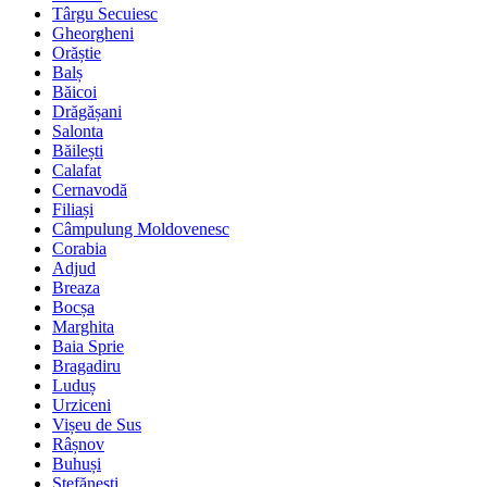
Târgu Secuiesc
Gheorgheni
Orăștie
Balș
Băicoi
Drăgășani
Salonta
Băilești
Calafat
Cernavodă
Filiași
Câmpulung Moldovenesc
Corabia
Adjud
Breaza
Bocșa
Marghita
Baia Sprie
Bragadiru
Luduș
Urziceni
Vișeu de Sus
Râșnov
Buhuși
Ștefănești