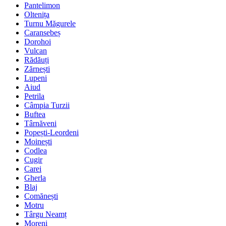
Pantelimon
Oltenița
Turnu Măgurele
Caransebeș
Dorohoi
Vulcan
Rădăuți
Zărnești
Lupeni
Aiud
Petrila
Câmpia Turzii
Buftea
Târnăveni
Popești-Leordeni
Moinești
Codlea
Cugir
Carei
Gherla
Blaj
Comănești
Motru
Târgu Neamț
Moreni