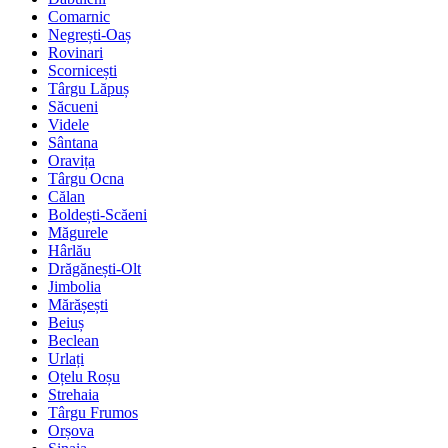
Comarnic
Negrești-Oaș
Rovinari
Scornicești
Târgu Lăpuș
Săcueni
Videle
Sântana
Oravița
Târgu Ocna
Călan
Boldești-Scăeni
Măgurele
Hârlău
Drăgănești-Olt
Jimbolia
Mărășești
Beiuș
Beclean
Urlați
Oțelu Roșu
Strehaia
Târgu Frumos
Orșova