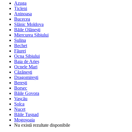
Azuga
Țicleni
Aninoasa
Bucecea
Slănic Moldova
Băile Olănești
Miercurea Sibiului
Sulina
Bechet
Făurei
Ocna Sibiului
Baia de Arieș
Ocnele Mari
Căzănești
Dragomirești
Berești
Borsec
Băile Govora
Vașcău
Solca
Nucet
Băile Tușnad
Mogoșoaia
Nu există rezultate disponibile