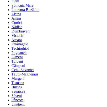
Fieni
Șomcuta Mare
Întorsura Buzăului
Zlatna
Anina
Curtici
Nădlac
Dumbrăveni
Victoria
Amara
Pătârlagele
Techirghiol
Pogoanele
Ulmeni
Turceni
Câmpeni
Cehu Silvaniei
Tăuții-Măgherăuș
Murgeni
Tismana
Buziaș
Segarcea
Săveni
Pâncota
Ungheni