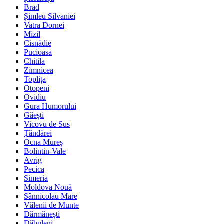
Brad
Șimleu Silvaniei
Vatra Dornei
Mizil
Cisnădie
Pucioasa
Chitila
Zimnicea
Toplița
Otopeni
Ovidiu
Gura Humorului
Găești
Vicovu de Sus
Țăndărei
Ocna Mureș
Bolintin-Vale
Avrig
Pecica
Simeria
Moldova Nouă
Sânnicolau Mare
Vălenii de Munte
Dărmănești
Dăbuleni