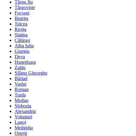
Târgu Jiu
Târgoviște
Focșani
Bistrița
Tulcea
Reșița
Slatina
Călărași
Alba Iulia
Giurgiu
Deva
Hunedoara
Zalău
Sfântu Gheorghe
Bârlad
Vaslui
Roman
Turda
Mediaș
Slobozia
Alexandria
Voluntari
Lugoj
Medgidia
Onești