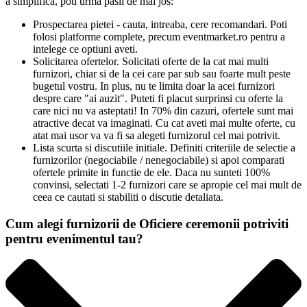
a simplifica, poti urma pasii de mai jos:
Prospectarea pietei - cauta, intreaba, cere recomandari. Poti
folosi platforme complete, precum eventmarket.ro pentru a
intelege ce optiuni aveti.
Solicitarea ofertelor. Solicitati oferte de la cat mai multi
furnizori, chiar si de la cei care par sub sau foarte mult peste
bugetul vostru. In plus, nu te limita doar la acei furnizori
despre care "ai auzit". Puteti fi placut surprinsi cu oferte la
care nici nu va asteptati! In 70% din cazuri, ofertele sunt mai
atractive decat va imaginati. Cu cat aveti mai multe oferte, cu
atat mai usor va va fi sa alegeti furnizorul cel mai potrivit.
Lista scurta si discutiile initiale. Definiti criteriile de selectie a
furnizorilor (negociabile / nenegociabile) si apoi comparati
ofertele primite in functie de ele. Daca nu sunteti 100%
convinsi, selectati 1-2 furnizori care se apropie cel mai mult de
ceea ce cautati si stabiliti o discutie detaliata.
Cum alegi furnizorii de Oficiere ceremonii potriviti
pentru evenimentul tau?