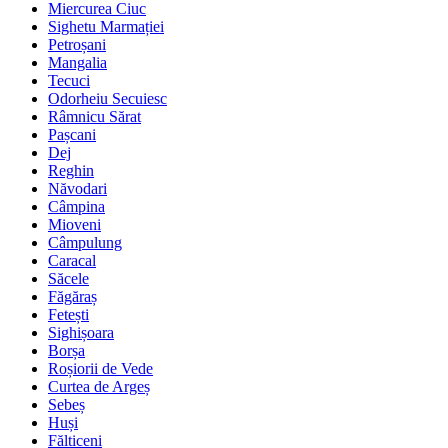
Miercurea Ciuc
Sighetu Marmației
Petroșani
Mangalia
Tecuci
Odorheiu Secuiesc
Râmnicu Sărat
Pașcani
Dej
Reghin
Năvodari
Câmpina
Mioveni
Câmpulung
Caracal
Săcele
Făgăraș
Fetești
Sighișoara
Borșa
Roșiorii de Vede
Curtea de Argeș
Sebeș
Huși
Fălticeni