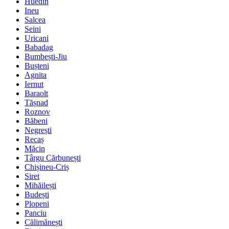
Huedin
Ineu
Salcea
Seini
Uricani
Babadag
Bumbești-Jiu
Bușteni
Agnita
Iernut
Baraolt
Tășnad
Roznov
Băbeni
Negrești
Recaș
Măcin
Târgu Cărbunești
Chișineu-Criș
Siret
Mihăilești
Budești
Plopeni
Panciu
Călimănești