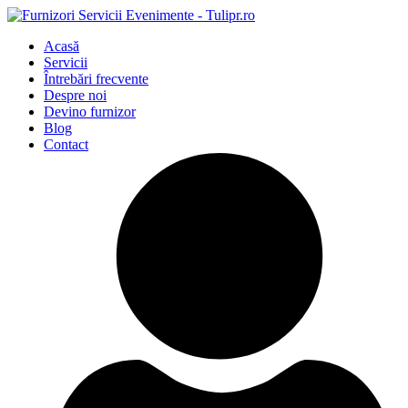
Acasă
Servicii
Întrebări frecvente
Despre noi
Devino furnizor
Blog
Contact