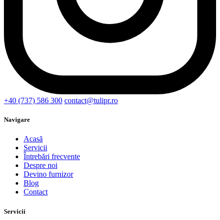
+40 (737) 586 300
contact@tulipr.ro
Navigare
Acasă
Servicii
Întrebări frecvente
Despre noi
Devino furnizor
Blog
Contact
Servicii