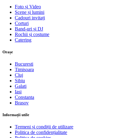
Foto și Video
Scene și lumini
Cadouri invitați
Corturi
Band-uri și DJ
Rochii și costume
Catering
Orașe
Bucuresti
Timisoara
Cluj
Sibiu
Galati
Iasi
Constanta
Brasov
Informații utile
Termeni și condiții de utilizare
Politica de confidențialitate
Politica de cookies