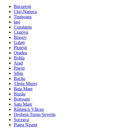
București
Cluj-Napoca
Timișoara
Iași
Constanța
Craiova
Brașov
Galați
Ploiești
Oradea
Brăila
Arad
Pitești
Sibiu
Bacău
Târgu Mureș
Baia Mare
Buzău
Botoșani
Satu Mare
Râmnicu Vâlcea
Drobeta-Turnu Severin
Suceava
Piatra Neamț