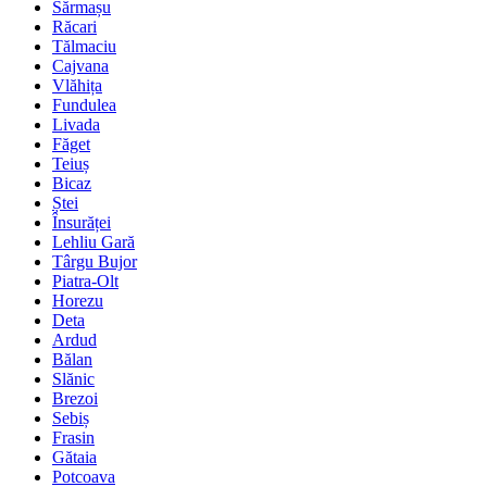
Sărmașu
Răcari
Tălmaciu
Cajvana
Vlăhița
Fundulea
Livada
Făget
Teiuș
Bicaz
Ștei
Însurăței
Lehliu Gară
Târgu Bujor
Piatra-Olt
Horezu
Deta
Ardud
Bălan
Slănic
Brezoi
Sebiș
Frasin
Gătaia
Potcoava