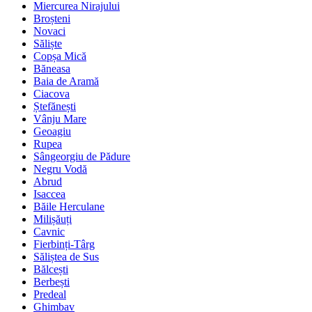
Miercurea Nirajului
Broșteni
Novaci
Săliște
Copșa Mică
Băneasa
Baia de Aramă
Ciacova
Ștefănești
Vânju Mare
Geoagiu
Rupea
Sângeorgiu de Pădure
Negru Vodă
Abrud
Isaccea
Băile Herculane
Milișăuți
Cavnic
Fierbinți-Târg
Săliștea de Sus
Bălcești
Berbești
Predeal
Ghimbav