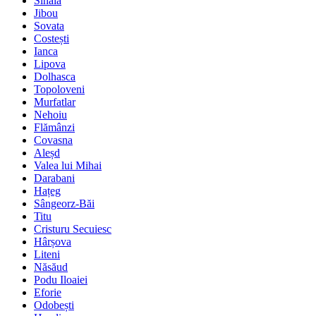
Sinaia
Jibou
Sovata
Costești
Ianca
Lipova
Dolhasca
Topoloveni
Murfatlar
Nehoiu
Flămânzi
Covasna
Aleșd
Valea lui Mihai
Darabani
Hațeg
Sângeorz-Băi
Titu
Cristuru Secuiesc
Hârșova
Liteni
Năsăud
Podu Iloaiei
Eforie
Odobești