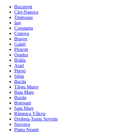
București
Cluj-Napoca
Timișoara
Iași
Constanța
Craiova
Brașov
Galați
Ploiești
Oradea
Brăila
Arad
Pitești
Sibiu
Bacău
Târgu Mureș
Baia Mare
Buzău
Botoșani
Satu Mare
Râmnicu Vâlcea
Drobeta-Turnu Severin
Suceava
Piatra Neamț