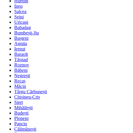
Huedin
Ineu
Salcea
Seini
Uricani
Babadag
Bumbești-Jiu
Bușteni
Agnita
Iernut
Baraolt
Tășnad
Roznov
Băbeni
Negrești
Recaș
Măcin
Târgu Cărbunești
Chișineu-Criș
Siret
Mihăilești
Budești
Plopeni
Panciu
Călimănești