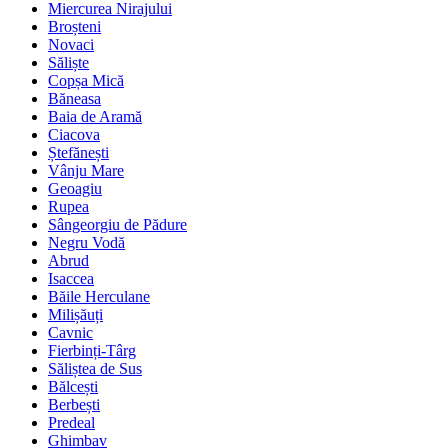
Miercurea Nirajului
Broșteni
Novaci
Săliște
Copșa Mică
Băneasa
Baia de Aramă
Ciacova
Ștefănești
Vânju Mare
Geoagiu
Rupea
Sângeorgiu de Pădure
Negru Vodă
Abrud
Isaccea
Băile Herculane
Milișăuți
Cavnic
Fierbinți-Târg
Săliștea de Sus
Bălcești
Berbești
Predeal
Ghimbav