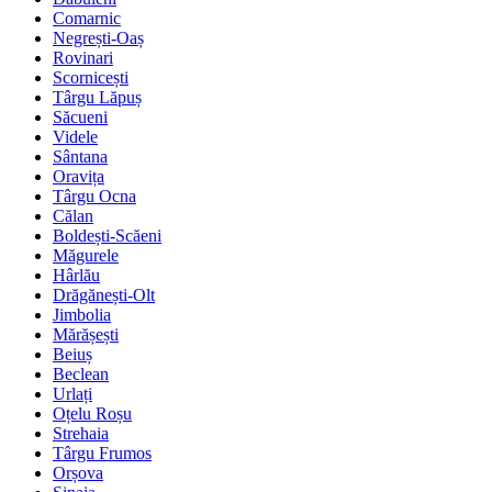
Comarnic
Negrești-Oaș
Rovinari
Scornicești
Târgu Lăpuș
Săcueni
Videle
Sântana
Oravița
Târgu Ocna
Călan
Boldești-Scăeni
Măgurele
Hârlău
Drăgănești-Olt
Jimbolia
Mărășești
Beiuș
Beclean
Urlați
Oțelu Roșu
Strehaia
Târgu Frumos
Orșova