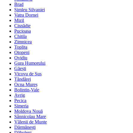
Brad
Șimleu Silvaniei
Vatra Dornei
Mizil
Cisnădie
Pucioasa
Chitila
Zimnicea
Toplița
Otopeni
Ovidiu
Gura Humorului
Găești
Vicovu de Sus
Țăndărei
Ocna Mureș
Bolintin-Vale
Avrig
Pecica
Simeria
Moldova Nouă
Sânnicolau Mare
Vălenii de Munte
Dărmănești
Dăbuleni