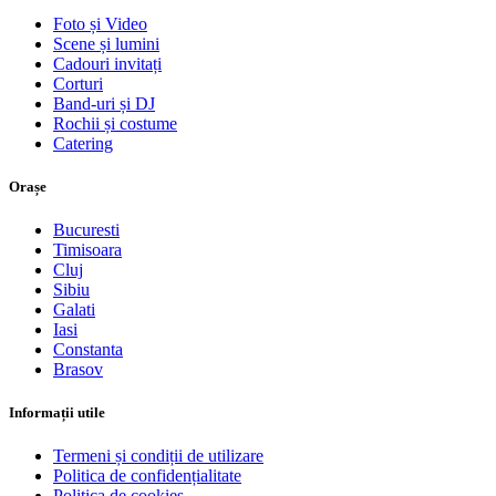
Foto și Video
Scene și lumini
Cadouri invitați
Corturi
Band-uri și DJ
Rochii și costume
Catering
Orașe
Bucuresti
Timisoara
Cluj
Sibiu
Galati
Iasi
Constanta
Brasov
Informații utile
Termeni și condiții de utilizare
Politica de confidențialitate
Politica de cookies