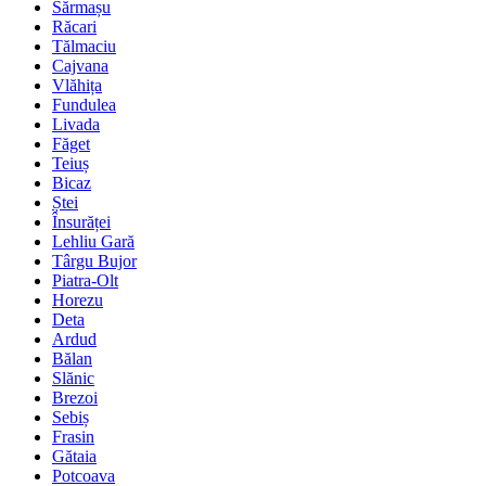
Sărmașu
Răcari
Tălmaciu
Cajvana
Vlăhița
Fundulea
Livada
Făget
Teiuș
Bicaz
Ștei
Însurăței
Lehliu Gară
Târgu Bujor
Piatra-Olt
Horezu
Deta
Ardud
Bălan
Slănic
Brezoi
Sebiș
Frasin
Gătaia
Potcoava