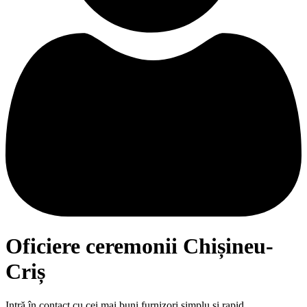
Oficiere ceremonii Chișineu-
Criș
Intră în contact cu cei mai buni furnizori simplu și rapid.