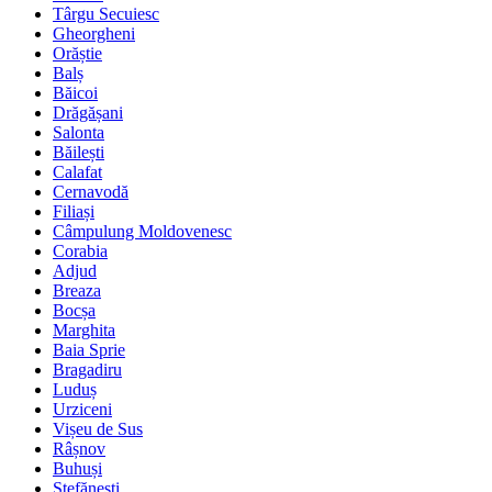
Târgu Secuiesc
Gheorgheni
Orăștie
Balș
Băicoi
Drăgășani
Salonta
Băilești
Calafat
Cernavodă
Filiași
Câmpulung Moldovenesc
Corabia
Adjud
Breaza
Bocșa
Marghita
Baia Sprie
Bragadiru
Luduș
Urziceni
Vișeu de Sus
Râșnov
Buhuși
Ștefănești