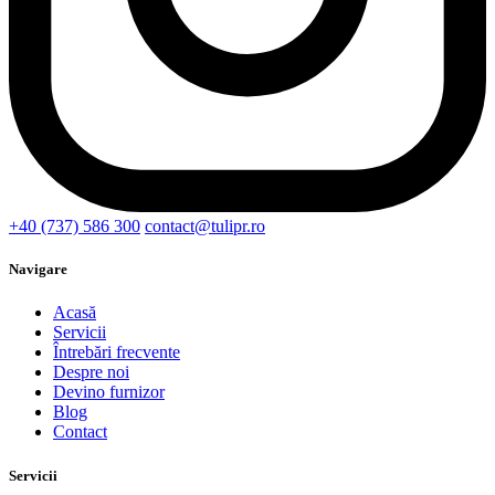
+40 (737) 586 300
contact@tulipr.ro
Navigare
Acasă
Servicii
Întrebări frecvente
Despre noi
Devino furnizor
Blog
Contact
Servicii