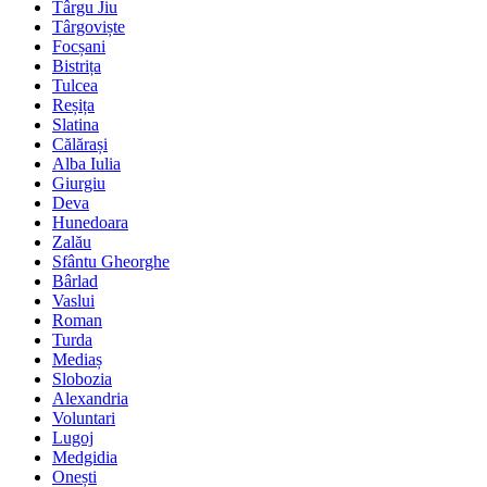
Târgu Jiu
Târgoviște
Focșani
Bistrița
Tulcea
Reșița
Slatina
Călărași
Alba Iulia
Giurgiu
Deva
Hunedoara
Zalău
Sfântu Gheorghe
Bârlad
Vaslui
Roman
Turda
Mediaș
Slobozia
Alexandria
Voluntari
Lugoj
Medgidia
Onești