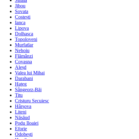
Sinaia
Jibou
Sovata
Costești
Ianca
Lipova
Dolhasca
Topoloveni
Murfatlar
Nehoiu
Flămânzi
Covasna
Aleșd
Valea lui Mihai
Darabani
Hațeg
Sângeorz-Băi
Titu
Cristuru Secuiesc
Hârșova
Liteni
Năsăud
Podu Iloaiei
Eforie
Odobești