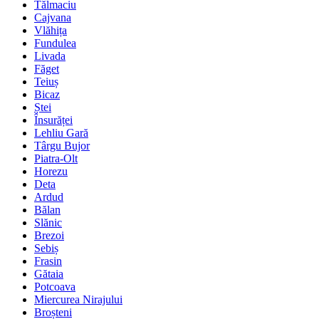
Tălmaciu
Cajvana
Vlăhița
Fundulea
Livada
Făget
Teiuș
Bicaz
Ștei
Însurăței
Lehliu Gară
Târgu Bujor
Piatra-Olt
Horezu
Deta
Ardud
Bălan
Slănic
Brezoi
Sebiș
Frasin
Gătaia
Potcoava
Miercurea Nirajului
Broșteni