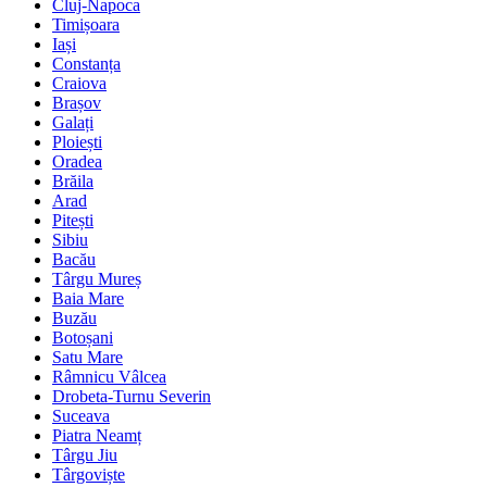
Cluj-Napoca
Timișoara
Iași
Constanța
Craiova
Brașov
Galați
Ploiești
Oradea
Brăila
Arad
Pitești
Sibiu
Bacău
Târgu Mureș
Baia Mare
Buzău
Botoșani
Satu Mare
Râmnicu Vâlcea
Drobeta-Turnu Severin
Suceava
Piatra Neamț
Târgu Jiu
Târgoviște