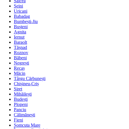
Salcea
Seini
Uricani
Babadag
Bumbești-Jiu
Bușteni
Agnita
Iernut
Baraolt
Tășnad
Roznov
Băbeni
Negrești
Recaș
Măcin
Târgu Cărbunești
Chișineu-Criș
Siret
Mihăilești
Budești
Plopeni
Panciu
Călimănești
Fieni
Șomcuta Mare