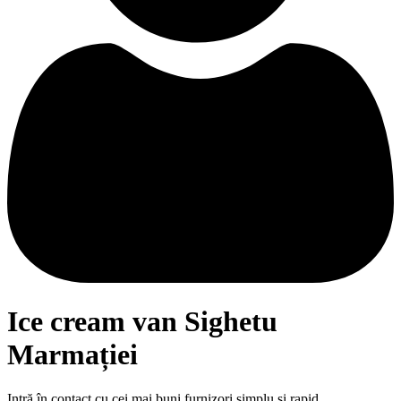
Ice cream van Sighetu
Marmației
Intră în contact cu cei mai buni furnizori simplu și rapid.