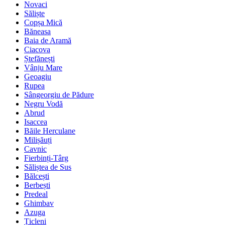
Novaci
Săliște
Copșa Mică
Băneasa
Baia de Aramă
Ciacova
Ștefănești
Vânju Mare
Geoagiu
Rupea
Sângeorgiu de Pădure
Negru Vodă
Abrud
Isaccea
Băile Herculane
Milișăuți
Cavnic
Fierbinți-Târg
Săliștea de Sus
Bălcești
Berbești
Predeal
Ghimbav
Azuga
Țicleni