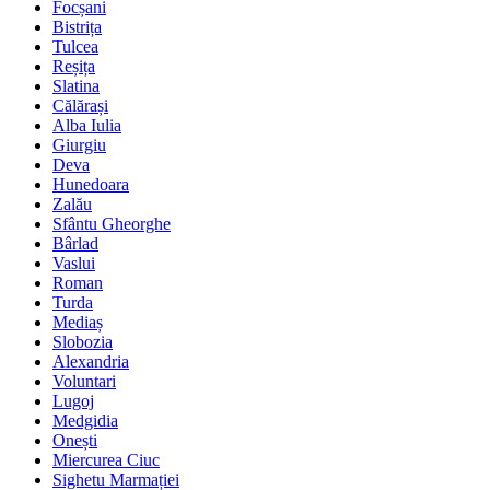
Focșani
Bistrița
Tulcea
Reșița
Slatina
Călărași
Alba Iulia
Giurgiu
Deva
Hunedoara
Zalău
Sfântu Gheorghe
Bârlad
Vaslui
Roman
Turda
Mediaș
Slobozia
Alexandria
Voluntari
Lugoj
Medgidia
Onești
Miercurea Ciuc
Sighetu Marmației