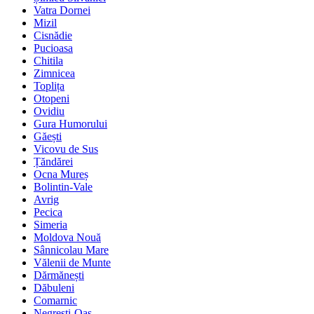
Vatra Dornei
Mizil
Cisnădie
Pucioasa
Chitila
Zimnicea
Toplița
Otopeni
Ovidiu
Gura Humorului
Găești
Vicovu de Sus
Țăndărei
Ocna Mureș
Bolintin-Vale
Avrig
Pecica
Simeria
Moldova Nouă
Sânnicolau Mare
Vălenii de Munte
Dărmănești
Dăbuleni
Comarnic
Negrești-Oaș