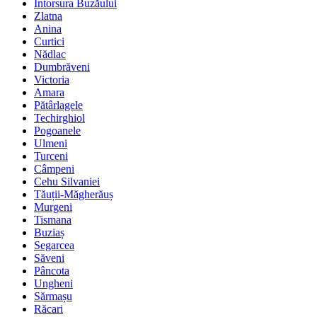
Întorsura Buzăului
Zlatna
Anina
Curtici
Nădlac
Dumbrăveni
Victoria
Amara
Pătârlagele
Techirghiol
Pogoanele
Ulmeni
Turceni
Câmpeni
Cehu Silvaniei
Tăuții-Măgherăuș
Murgeni
Tismana
Buziaș
Segarcea
Săveni
Pâncota
Ungheni
Sărmașu
Răcari