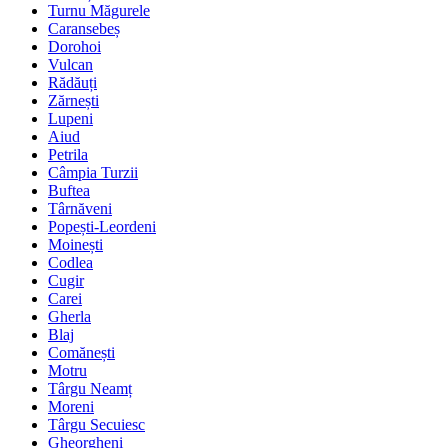
Turnu Măgurele
Caransebeș
Dorohoi
Vulcan
Rădăuți
Zărnești
Lupeni
Aiud
Petrila
Câmpia Turzii
Buftea
Târnăveni
Popești-Leordeni
Moinești
Codlea
Cugir
Carei
Gherla
Blaj
Comănești
Motru
Târgu Neamț
Moreni
Târgu Secuiesc
Gheorgheni