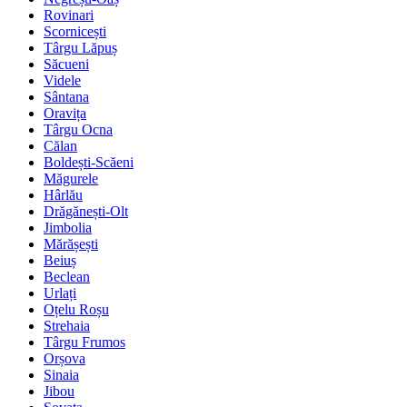
Rovinari
Scornicești
Târgu Lăpuș
Săcueni
Videle
Sântana
Oravița
Târgu Ocna
Călan
Boldești-Scăeni
Măgurele
Hârlău
Drăgănești-Olt
Jimbolia
Mărășești
Beiuș
Beclean
Urlați
Oțelu Roșu
Strehaia
Târgu Frumos
Orșova
Sinaia
Jibou