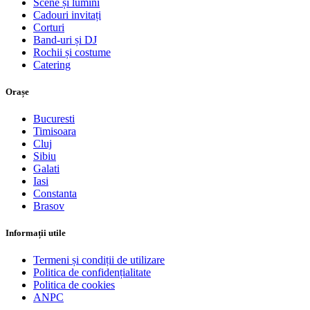
Scene și lumini
Cadouri invitați
Corturi
Band-uri și DJ
Rochii și costume
Catering
Orașe
Bucuresti
Timisoara
Cluj
Sibiu
Galati
Iasi
Constanta
Brasov
Informații utile
Termeni și condiții de utilizare
Politica de confidențialitate
Politica de cookies
ANPC