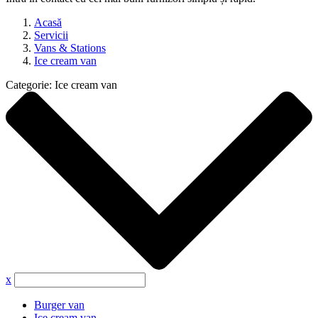
Acasă
Servicii
Vans & Stations
Ice cream van
Categorie:
Ice cream van
x
Burger van
Ice cream van