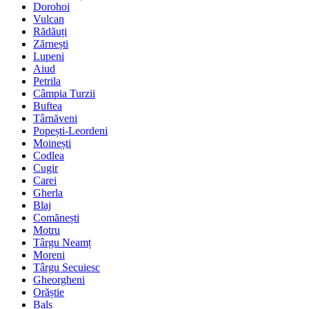
Dorohoi
Vulcan
Rădăuți
Zărnești
Lupeni
Aiud
Petrila
Câmpia Turzii
Buftea
Târnăveni
Popești-Leordeni
Moinești
Codlea
Cugir
Carei
Gherla
Blaj
Comănești
Motru
Târgu Neamț
Moreni
Târgu Secuiesc
Gheorgheni
Orăștie
Balș