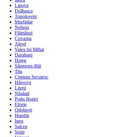
Lipova
Dolhasca
Topoloveni
Murfatlar
Nehoiu
Flămânzi
Covasna
Aleșd
Valea lui Mihai
Darabani
Hațeg
Sângeorz-Băi
Titu
Cristuru Secuiesc
Hârșova
Liteni
Năsăud
Podu Iloaiei
Eforie
Odobești
Huedin
Ineu
Salcea
Seini