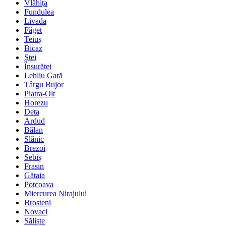
Vlăhița
Fundulea
Livada
Făget
Teiuș
Bicaz
Ștei
Însurăței
Lehliu Gară
Târgu Bujor
Piatra-Olt
Horezu
Deta
Ardud
Bălan
Slănic
Brezoi
Sebiș
Frasin
Gătaia
Potcoava
Miercurea Nirajului
Broșteni
Novaci
Săliște