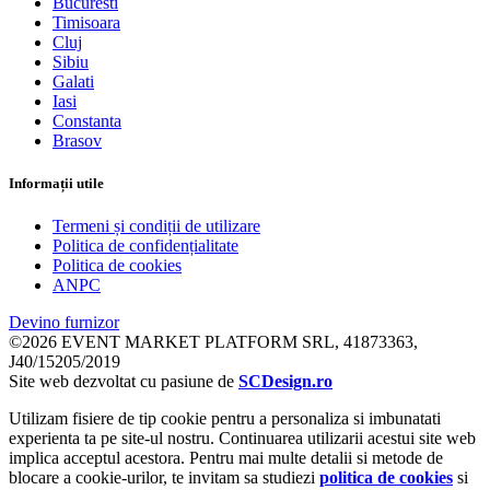
Bucuresti
Timisoara
Cluj
Sibiu
Galati
Iasi
Constanta
Brasov
Informații utile
Termeni și condiții de utilizare
Politica de confidențialitate
Politica de cookies
ANPC
Devino furnizor
©2026 EVENT MARKET PLATFORM SRL, 41873363,
J40/15205/2019
Site web dezvoltat cu pasiune de
SCDesign.ro
Utilizam fisiere de tip cookie pentru a personaliza si imbunatati
experienta ta pe site-ul nostru. Continuarea utilizarii acestui site web
implica acceptul acestora. Pentru mai multe detalii si metode de
blocare a cookie-urilor, te invitam sa studiezi
politica de cookies
si