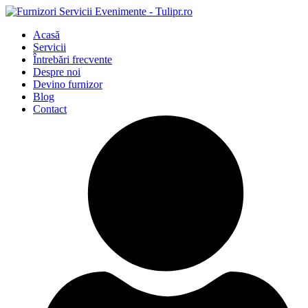
Acasă
Servicii
Întrebări frecvente
Despre noi
Devino furnizor
Blog
Contact