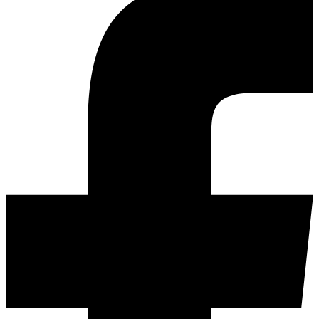
furnizori care se regasesc la 90% dintre evenimente: locatie
(indiferent de tipul ei - restaurant, ballroom, hambar, sala de
conferinta, club, plaja, padure etc.), mancare (catering, candy bar si
tort), fotograf si videograf, muzica (band-uri, DJ sau solisti),
decoratiuni (flori, baloane sau alte elemente tematice), rochii si
costume.