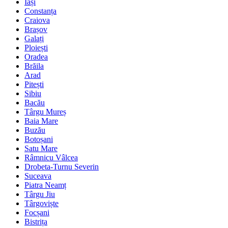
Iași
Constanța
Craiova
Brașov
Galați
Ploiești
Oradea
Brăila
Arad
Pitești
Sibiu
Bacău
Târgu Mureș
Baia Mare
Buzău
Botoșani
Satu Mare
Râmnicu Vâlcea
Drobeta-Turnu Severin
Suceava
Piatra Neamț
Târgu Jiu
Târgoviște
Focșani
Bistrița