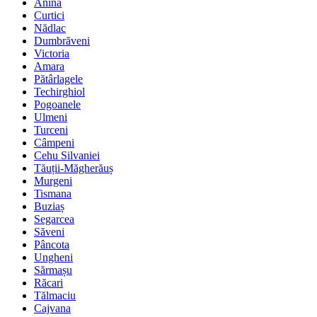
Anina
Curtici
Nădlac
Dumbrăveni
Victoria
Amara
Pătârlagele
Techirghiol
Pogoanele
Ulmeni
Turceni
Câmpeni
Cehu Silvaniei
Tăuții-Măgherăuș
Murgeni
Tismana
Buziaș
Segarcea
Săveni
Pâncota
Ungheni
Sărmașu
Răcari
Tălmaciu
Cajvana