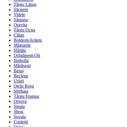
Târgu Lăpuș
Săcueni
Videle
Sântana
Oravița
Târgu Ocna
Călan
Boldești-Scăeni
Măgurele
Hârlău
Drăgănești-Olt
Jimbolia
Mărășești
Beiuș
Beclean
Urlați
Oțelu Roșu
Strehaia
Târgu Frumos
Orșova
Sinaia
Jibou
Sovata
Costești
Ianca