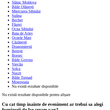
Slănic Moldova
Băile Olănești
Miercurea Sibiului
Sulina
Bechet
Făurei
Ocna Sibiului
Baia de Arieș
Ocnele Mari
Căzănești
Dragomirești
Berești
Borsec
Băile Govora
Vașcău
Solca
Nucet
Băile Tușnad
Mogoșoaia
Nu există rezultate disponibile
Nu există rezultate disponibile pentru afișare
Cu cat timp inainte de eveniment ar trebui sa alegi
furnizorii de Ice cream van?