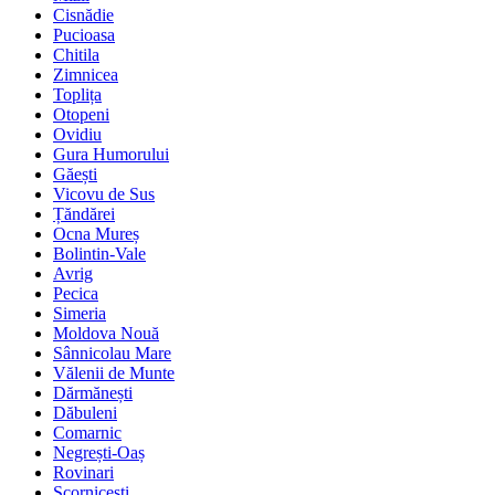
Cisnădie
Pucioasa
Chitila
Zimnicea
Toplița
Otopeni
Ovidiu
Gura Humorului
Găești
Vicovu de Sus
Țăndărei
Ocna Mureș
Bolintin-Vale
Avrig
Pecica
Simeria
Moldova Nouă
Sânnicolau Mare
Vălenii de Munte
Dărmănești
Dăbuleni
Comarnic
Negrești-Oaș
Rovinari
Scornicești