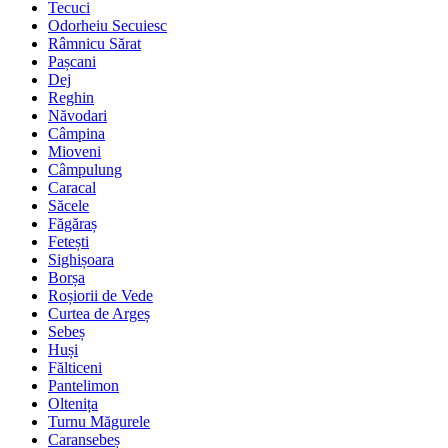
Tecuci
Odorheiu Secuiesc
Râmnicu Sărat
Pașcani
Dej
Reghin
Năvodari
Câmpina
Mioveni
Câmpulung
Caracal
Săcele
Făgăraș
Fetești
Sighișoara
Borșa
Roșiorii de Vede
Curtea de Argeș
Sebeș
Huși
Fălticeni
Pantelimon
Oltenița
Turnu Măgurele
Caransebeș