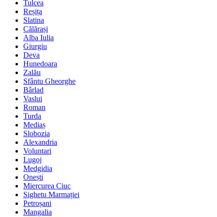
Tulcea
Reșița
Slatina
Călărași
Alba Iulia
Giurgiu
Deva
Hunedoara
Zalău
Sfântu Gheorghe
Bârlad
Vaslui
Roman
Turda
Mediaș
Slobozia
Alexandria
Voluntari
Lugoj
Medgidia
Onești
Miercurea Ciuc
Sighetu Marmației
Petroșani
Mangalia