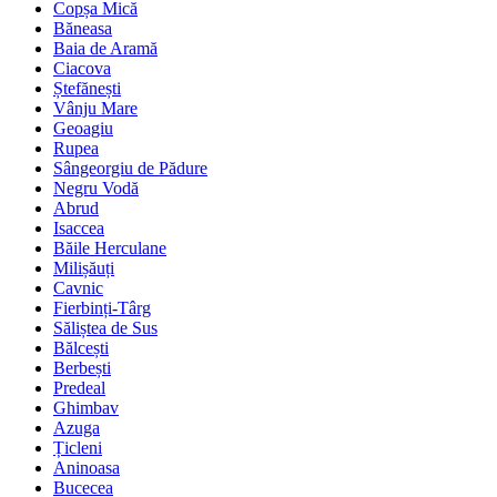
Copșa Mică
Băneasa
Baia de Aramă
Ciacova
Ștefănești
Vânju Mare
Geoagiu
Rupea
Sângeorgiu de Pădure
Negru Vodă
Abrud
Isaccea
Băile Herculane
Milișăuți
Cavnic
Fierbinți-Târg
Săliștea de Sus
Bălcești
Berbești
Predeal
Ghimbav
Azuga
Țicleni
Aninoasa
Bucecea