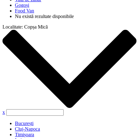
Gogoși
Food Van
Nu există rezultate disponibile
Localitate:
Copșa Mică
x
București
Cluj-Napoca
Timișoara