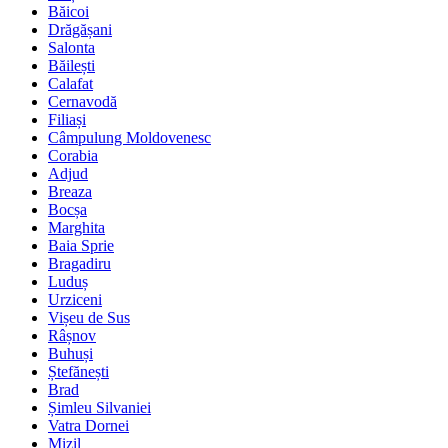
Băicoi
Drăgășani
Salonta
Băilești
Calafat
Cernavodă
Filiași
Câmpulung Moldovenesc
Corabia
Adjud
Breaza
Bocșa
Marghita
Baia Sprie
Bragadiru
Luduș
Urziceni
Vișeu de Sus
Râșnov
Buhuși
Ștefănești
Brad
Șimleu Silvaniei
Vatra Dornei
Mizil