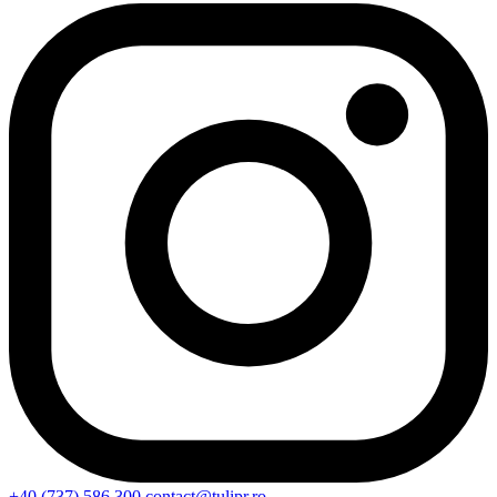
+40 (737) 586 300
contact@tulipr.ro