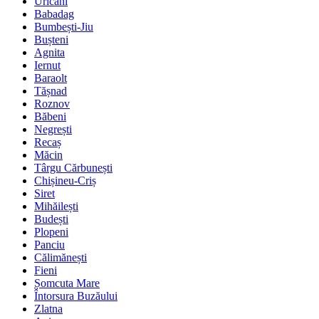
Uricani
Babadag
Bumbești-Jiu
Bușteni
Agnita
Iernut
Baraolt
Tășnad
Roznov
Băbeni
Negrești
Recaș
Măcin
Târgu Cărbunești
Chișineu-Criș
Siret
Mihăilești
Budești
Plopeni
Panciu
Călimănești
Fieni
Șomcuta Mare
Întorsura Buzăului
Zlatna