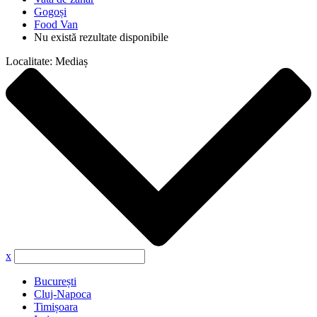
Gogoși
Food Van
Nu există rezultate disponibile
Localitate:
Mediaș
x
București
Cluj-Napoca
Timișoara