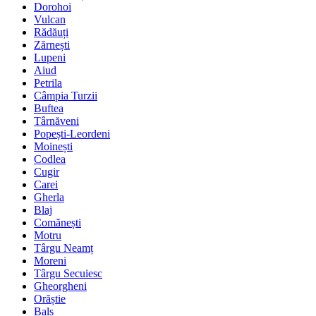
Dorohoi
Vulcan
Rădăuți
Zărnești
Lupeni
Aiud
Petrila
Câmpia Turzii
Buftea
Târnăveni
Popești-Leordeni
Moinești
Codlea
Cugir
Carei
Gherla
Blaj
Comănești
Motru
Târgu Neamț
Moreni
Târgu Secuiesc
Gheorgheni
Orăștie
Balș