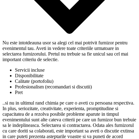
Nu este intotdeauna usor sa alegi cel mai potrivit furnizor pentru
evenimentul tau. Aveti in vedere toate criteriile urmatoare in
selectarea furnizorului. Pretul nu trebuie sa fie unicul sau cel mai
important criteriu de selectie.
Servicii incluse
Disponibilitate
Calitate (portofoliu)
Profesionalism (recomandari si discutii)
Pret
..si nu in ultimul rand chimia pe care o aveti cu persoana respectiva.
In plus, seriozitate, creativitate, experienta, promptitudine si
capacitatea de a rezolva posibile probleme aparute in timpul
evenimentului sunt alte cateva criterii pe care un furnizor bun trebuie
sa le indeplineasca. Selectarea si contractarea. Odata ales furnizorul
cu care doriti sa colaborati, este important sa aveti o discutie extinsa
in care puteti prezenta asteptarile voastre si va puneti de acord