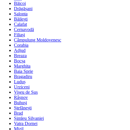
Băicoi
Drăgășani
Salonta
Băilești
Calafat
Cernavodă
Filiași
Câmpulung Moldovenesc
Corabia
Adjud
Breaza
Bocșa
Marghita
Baia Sprie
Bragadiru
Luduș
Urziceni
Vișeu de Sus
Râșnov
Buhuși
Ștefănești
Brad
Șimleu Silvaniei
Vatra Dornei
Mizil