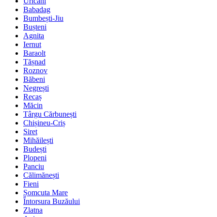
Uricani
Babadag
Bumbești-Jiu
Bușteni
Agnita
Iernut
Baraolt
Tășnad
Roznov
Băbeni
Negrești
Recaș
Măcin
Târgu Cărbunești
Chișineu-Criș
Siret
Mihăilești
Budești
Plopeni
Panciu
Călimănești
Fieni
Șomcuta Mare
Întorsura Buzăului
Zlatna