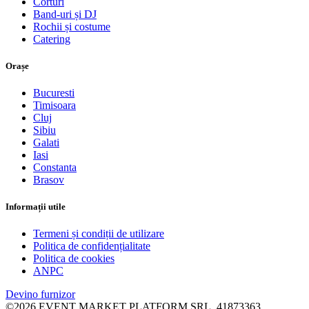
Corturi
Band-uri și DJ
Rochii și costume
Catering
Orașe
Bucuresti
Timisoara
Cluj
Sibiu
Galati
Iasi
Constanta
Brasov
Informații utile
Termeni și condiții de utilizare
Politica de confidențialitate
Politica de cookies
ANPC
Devino furnizor
©2026 EVENT MARKET PLATFORM SRL, 41873363,