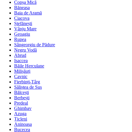
Copșa Mică
Băneasa
Baia de Aramă
Ciacova
Ștefănești
Vânju Mare
Geoagiu
Rupea
Sângeorgiu de Pădure
Negru Vodă
Abrud
Isaccea
Băile Herculane
Milișăuți
Cavnic
Fierbinți-Târg
Săliștea de Sus
Bălcești
Berbești
Predeal
Ghimbav
Azuga
Țicleni
Aninoasa
Bucecea