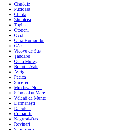
Cisnădie
Pucioasa
Chitila
Zimnicea
Toplița
Otopeni
Ovidiu
Gura Humorului
Găești
Vicovu de Sus
Țăndărei
Ocna Mureș
Bolintin-Vale
Avrig
Pecica
Simeria
Moldova Nouă
Sânnicolau Mare
Vălenii de Munte
Dărmănești
Dăbuleni
Comarnic
Negrești-Oaș
Rovinari
Scornicești