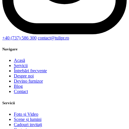
+40 (737) 586 300
contact@tulipr.ro
Navigare
Acasă
Servicii
Întrebări frecvente
Despre noi
Devino furnizor
Blog
Contact
Servicii
Foto și Video
Scene și lumini
Cadouri invitați