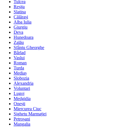
Tulcea
Reșița
Slatina
Călărași
Alba Iulia
Giurgiu
Deva
Hunedoara
Zalău
Sfântu Gheorghe
Bârlad
Vaslui
Roman
Turda
Mediaș
Slobozia
Alexandria
Voluntari
Lugoj
Medgidia
Onești
Miercurea Ciuc
Sighetu Marmației
Petroșani
Mangalia