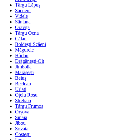
Târgu Lăpuș
Săcueni
Videle
Sântana
Oravița
Târgu Ocna
Călan
Boldești-Scăeni
Măgurele
Hârlău
Drăgănești-Olt
Jimbolia
Mărășești
Beiuș
Beclean
Urlați
Oțelu Roșu
Strehaia
Târgu Frumos
Orșova
Sinaia
Jibou
Sovata
Costești
Ianca