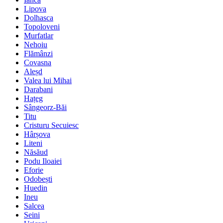
Lipova
Dolhasca
Topoloveni
Murfatlar
Nehoiu
Flămânzi
Covasna
Aleșd
Valea lui Mihai
Darabani
Hațeg
Sângeorz-Băi
Titu
Cristuru Secuiesc
Hârșova
Liteni
Năsăud
Podu Iloaiei
Eforie
Odobești
Huedin
Ineu
Salcea
Seini