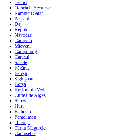
Tecuci
Odorheiu Secuiesc
Râmnicu Sărat
Pașcani
Dej
Reghin
Năvodari
Câmpina
Mioveni
Câmpulung
Caracal
Săcele
Făgăraș
Fetești
Sighișoara
Borșa
Roșiorii de Vede
Curtea de Argeș
Sebeș
Huși
Fălticeni
Pantelimon
Oltenița
Turnu Măgurele
Caransebeș