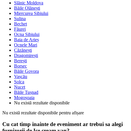
Slănic Moldova
Băile Olănești
Miercurea Sibiului
Sulina
Bechet
Făurei
Ocna Sibiului
Baia de Arieș
Ocnele Mari
Căzănești
Dragomirești
Berești
Borsec
Băile Govora
Vașcău
Solca
Nucet
Băile Tușnad
Mogoșoaia
Nu există rezultate disponibile
Nu există rezultate disponibile pentru afișare
Cu cat timp inainte de eveniment ar trebui sa alegi
furnizorii de Ice cream van?