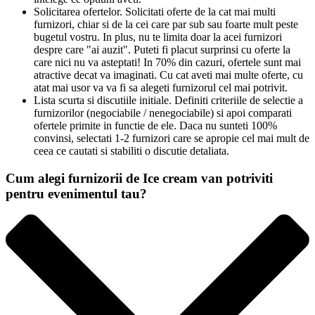
Solicitarea ofertelor. Solicitati oferte de la cat mai multi
furnizori, chiar si de la cei care par sub sau foarte mult peste
bugetul vostru. In plus, nu te limita doar la acei furnizori
despre care "ai auzit". Puteti fi placut surprinsi cu oferte la
care nici nu va asteptati! In 70% din cazuri, ofertele sunt mai
atractive decat va imaginati. Cu cat aveti mai multe oferte, cu
atat mai usor va va fi sa alegeti furnizorul cel mai potrivit.
Lista scurta si discutiile initiale. Definiti criteriile de selectie a
furnizorilor (negociabile / nenegociabile) si apoi comparati
ofertele primite in functie de ele. Daca nu sunteti 100%
convinsi, selectati 1-2 furnizori care se apropie cel mai mult de
ceea ce cautati si stabiliti o discutie detaliata.
Cum alegi furnizorii de Ice cream van potriviti
pentru evenimentul tau?