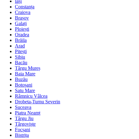
Iași
Constanța
Craiova
Brașov
Galați
Ploiești
Oradea
Brăila
Arad
Pitești
Sibiu
Bacău
Târgu Mureș
Baia Mare
Buzău
Botoșani
Satu Mare
Râmnicu Vâlcea
Drobeta-Turnu Severin
Suceava
Piatra Neamț
Târgu Jiu
Târgoviște
Focșani
Bistrița