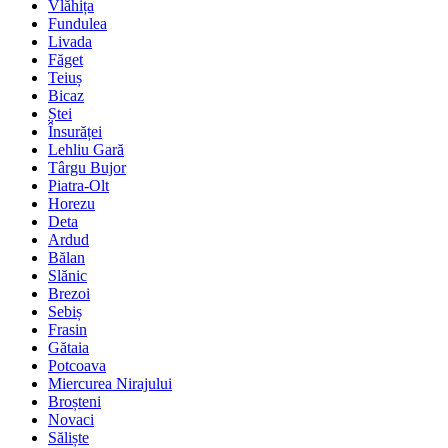
Vlăhița
Fundulea
Livada
Făget
Teiuș
Bicaz
Ștei
Însurăței
Lehliu Gară
Târgu Bujor
Piatra-Olt
Horezu
Deta
Ardud
Bălan
Slănic
Brezoi
Sebiș
Frasin
Gătaia
Potcoava
Miercurea Nirajului
Broșteni
Novaci
Săliște