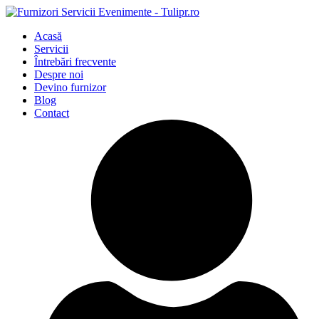
Acasă
Servicii
Întrebări frecvente
Despre noi
Devino furnizor
Blog
Contact