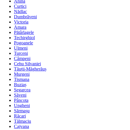
Anina
Curtici
Nădlac
Dumbrăveni
Victoria
Amara
Pătârlagele
Techirghiol
Pogoanele
Ulmeni
Turceni
Câmpeni
Cehu Silvaniei
Tăuții-Măgherăuș
Murgeni
Tismana
Buziaș
Segarcea
Săveni
Pâncota
Ungheni
Sărmașu
Răcari
Tălmaciu
Cajvana