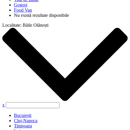
Gogoși
Food Van
Nu există rezultate disponibile
Localitate:
Băile Olănești
x
București
Cluj-Napoca
Timișoara