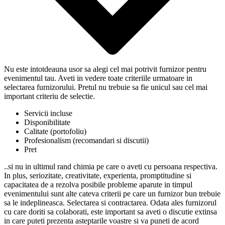
Nu este intotdeauna usor sa alegi cel mai potrivit furnizor pentru
evenimentul tau. Aveti in vedere toate criteriile urmatoare in
selectarea furnizorului. Pretul nu trebuie sa fie unicul sau cel mai
important criteriu de selectie.
Servicii incluse
Disponibilitate
Calitate (portofoliu)
Profesionalism (recomandari si discutii)
Pret
..si nu in ultimul rand chimia pe care o aveti cu persoana respectiva.
In plus, seriozitate, creativitate, experienta, promptitudine si
capacitatea de a rezolva posibile probleme aparute in timpul
evenimentului sunt alte cateva criterii pe care un furnizor bun trebuie
sa le indeplineasca. Selectarea si contractarea. Odata ales furnizorul
cu care doriti sa colaborati, este important sa aveti o discutie extinsa
in care puteti prezenta asteptarile voastre si va puneti de acord