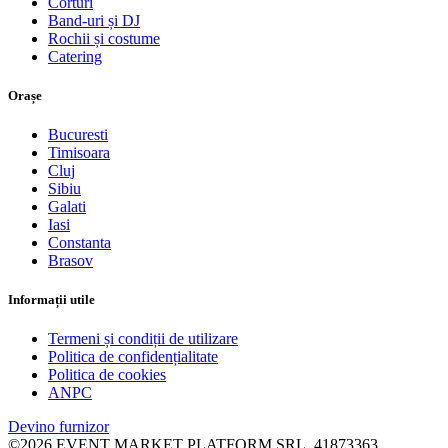
Corturi
Band-uri și DJ
Rochii și costume
Catering
Orașe
Bucuresti
Timisoara
Cluj
Sibiu
Galati
Iasi
Constanta
Brasov
Informații utile
Termeni și condiții de utilizare
Politica de confidențialitate
Politica de cookies
ANPC
Devino furnizor
©2026 EVENT MARKET PLATFORM SRL, 41873363,