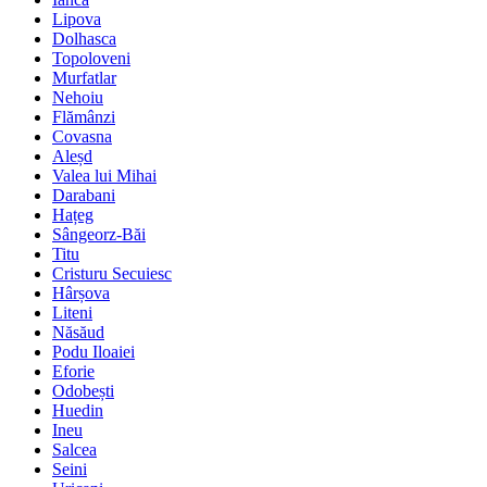
Lipova
Dolhasca
Topoloveni
Murfatlar
Nehoiu
Flămânzi
Covasna
Aleșd
Valea lui Mihai
Darabani
Hațeg
Sângeorz-Băi
Titu
Cristuru Secuiesc
Hârșova
Liteni
Năsăud
Podu Iloaiei
Eforie
Odobești
Huedin
Ineu
Salcea
Seini