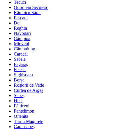
Tecuci
Odorheiu Secuiesc
Râmnicu Sărat
Pașcani
Dej
Reghin
Năvodari
Câmpina
Mioveni
Câmpulung
Caracal
Săcele
Făgăraș
Fetești
Sighișoara
Borșa
Roșiorii de Vede
Curtea de Argeș
Sebeș
Huși
Fălticeni
Pantelimon
Oltenița
Turnu Măgurele
Caransebeș