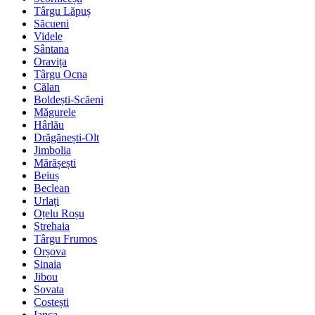
Târgu Lăpuș
Săcueni
Videle
Sântana
Oravița
Târgu Ocna
Călan
Boldești-Scăeni
Măgurele
Hârlău
Drăgănești-Olt
Jimbolia
Mărășești
Beiuș
Beclean
Urlați
Oțelu Roșu
Strehaia
Târgu Frumos
Orșova
Sinaia
Jibou
Sovata
Costești
Ianca