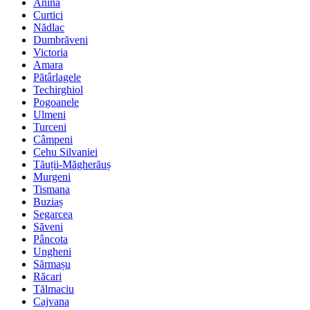
Anina
Curtici
Nădlac
Dumbrăveni
Victoria
Amara
Pătârlagele
Techirghiol
Pogoanele
Ulmeni
Turceni
Câmpeni
Cehu Silvaniei
Tăuții-Măgherăuș
Murgeni
Tismana
Buziaș
Segarcea
Săveni
Pâncota
Ungheni
Sărmașu
Răcari
Tălmaciu
Cajvana