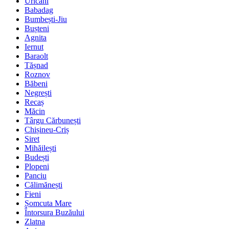
Uricani
Babadag
Bumbești-Jiu
Bușteni
Agnita
Iernut
Baraolt
Tășnad
Roznov
Băbeni
Negrești
Recaș
Măcin
Târgu Cărbunești
Chișineu-Criș
Siret
Mihăilești
Budești
Plopeni
Panciu
Călimănești
Fieni
Șomcuta Mare
Întorsura Buzăului
Zlatna