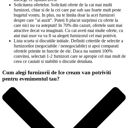
Solicitarea ofertelor. Solicitati oferte de la cat mai multi
furnizori, chiar si de la cei care par sub sau foarte mult peste
bugetul vostru. In plus, nu te limita doar la acei furnizori
despre care "ai auzit". Puteti fi placut surprinsi cu oferte la
care nici nu va asteptati! In 70% din cazuri, ofertele sunt mai
atractive decat va imaginati. Cu cat aveti mai multe oferte, cu
atat mai usor va va fi sa alegeti furnizorul cel mai potrivit.
Lista scurta si discutiile initiale. Definiti criteriile de selectie a
furnizorilor (negociabile / nenegociabile) si apoi comparati
ofertele primite in functie de ele. Daca nu sunteti 100%
convinsi, selectati 1-2 furnizori care se apropie cel mai mult de
ceea ce cautati si stabiliti o discutie detaliata.
Cum alegi furnizorii de Ice cream van potriviti
pentru evenimentul tau?