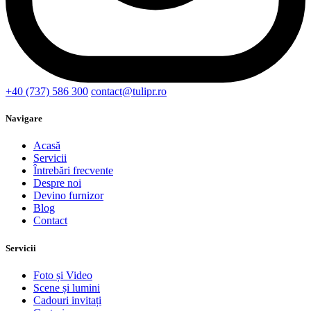
+40 (737) 586 300
contact@tulipr.ro
Navigare
Acasă
Servicii
Întrebări frecvente
Despre noi
Devino furnizor
Blog
Contact
Servicii
Foto și Video
Scene și lumini
Cadouri invitați