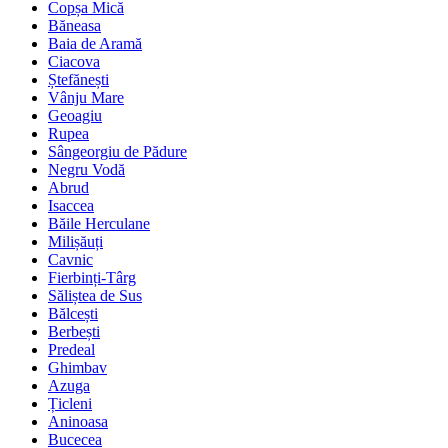
Copșa Mică
Băneasa
Baia de Aramă
Ciacova
Ștefănești
Vânju Mare
Geoagiu
Rupea
Sângeorgiu de Pădure
Negru Vodă
Abrud
Isaccea
Băile Herculane
Milișăuți
Cavnic
Fierbinți-Târg
Săliștea de Sus
Bălcești
Berbești
Predeal
Ghimbav
Azuga
Țicleni
Aninoasa
Bucecea