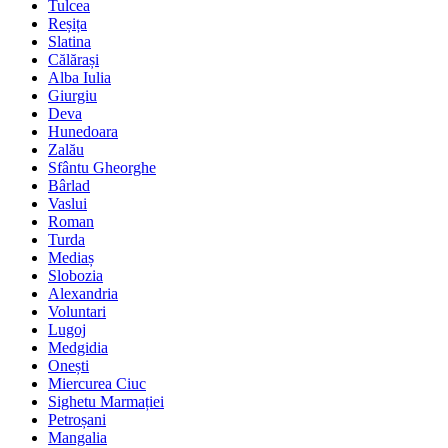
Tulcea
Reșița
Slatina
Călărași
Alba Iulia
Giurgiu
Deva
Hunedoara
Zalău
Sfântu Gheorghe
Bârlad
Vaslui
Roman
Turda
Mediaș
Slobozia
Alexandria
Voluntari
Lugoj
Medgidia
Onești
Miercurea Ciuc
Sighetu Marmației
Petroșani
Mangalia