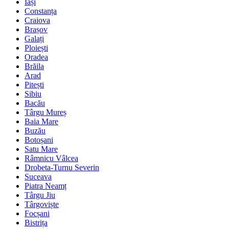
Iași
Constanța
Craiova
Brașov
Galați
Ploiești
Oradea
Brăila
Arad
Pitești
Sibiu
Bacău
Târgu Mureș
Baia Mare
Buzău
Botoșani
Satu Mare
Râmnicu Vâlcea
Drobeta-Turnu Severin
Suceava
Piatra Neamț
Târgu Jiu
Târgoviște
Focșani
Bistrița