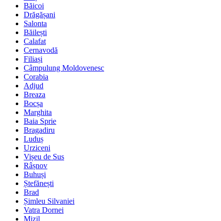
Băicoi
Drăgășani
Salonta
Băilești
Calafat
Cernavodă
Filiași
Câmpulung Moldovenesc
Corabia
Adjud
Breaza
Bocșa
Marghita
Baia Sprie
Bragadiru
Luduș
Urziceni
Vișeu de Sus
Râșnov
Buhuși
Ștefănești
Brad
Șimleu Silvaniei
Vatra Dornei
Mizil