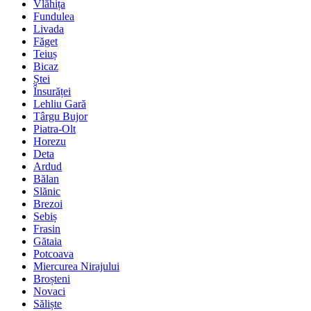
Vlăhița
Fundulea
Livada
Făget
Teiuș
Bicaz
Ștei
Însurăței
Lehliu Gară
Târgu Bujor
Piatra-Olt
Horezu
Deta
Ardud
Bălan
Slănic
Brezoi
Sebiș
Frasin
Gătaia
Potcoava
Miercurea Nirajului
Broșteni
Novaci
Săliște