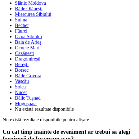
Slănic Moldova
Băile Olănești
Miercurea Sibiului
Sulina
Bechet
Făurei
Ocna Sibiului
Baia de Arieș
Ocnele Mari
Căzănești
Dragomirești
Berești
Borsec
Băile Govora
Vașcău
Solca
Nucet
Băile Tușnad
Mogoșoaia
Nu există rezultate disponibile
Nu există rezultate disponibile pentru afișare
Cu cat timp inainte de eveniment ar trebui sa alegi
furnizorii de Ice cream van?