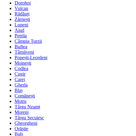
Dorohoi
Vulcan
Rădăuți
Zărnești
Lupeni
Aiud
Petrila
Câmpia Turzii
Buftea
Târnăveni
Popești-Leordeni
Moinești
Codlea
Cugir
Carei
Gherla
Blaj
Comănești
Motru
Târgu Neamț
Moreni
Târgu Secuiesc
Gheorgheni
Orăștie
Balș