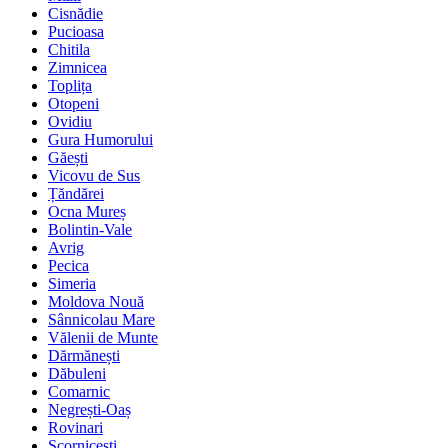
Cisnădie
Pucioasa
Chitila
Zimnicea
Toplița
Otopeni
Ovidiu
Gura Humorului
Găești
Vicovu de Sus
Țăndărei
Ocna Mureș
Bolintin-Vale
Avrig
Pecica
Simeria
Moldova Nouă
Sânnicolau Mare
Vălenii de Munte
Dărmănești
Dăbuleni
Comarnic
Negrești-Oaș
Rovinari
Scornicești