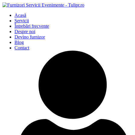
Acasă
Servicii
Întrebări frecvente
Despre noi
Devino furnizor
Blog
Contact