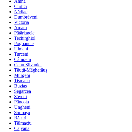
Anina
Curtici
Nădlac
Dumbrăveni
Victoria
Amara
Pătârlagele
Techirghiol
Pogoanele
Ulmeni
Turceni
Câmpeni
Cehu Silvaniei
Tăuții-Măgherăuș
Murgeni
Tismana
Buziaș
Segarcea
Săveni
Pâncota
Ungheni
Sărmașu
Răcari
Tălmaciu
Cajvana