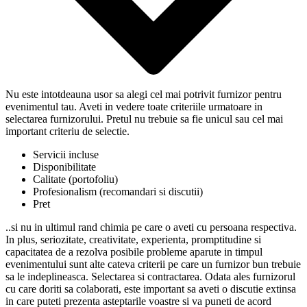
Nu este intotdeauna usor sa alegi cel mai potrivit furnizor pentru
evenimentul tau. Aveti in vedere toate criteriile urmatoare in
selectarea furnizorului. Pretul nu trebuie sa fie unicul sau cel mai
important criteriu de selectie.
Servicii incluse
Disponibilitate
Calitate (portofoliu)
Profesionalism (recomandari si discutii)
Pret
..si nu in ultimul rand chimia pe care o aveti cu persoana respectiva.
In plus, seriozitate, creativitate, experienta, promptitudine si
capacitatea de a rezolva posibile probleme aparute in timpul
evenimentului sunt alte cateva criterii pe care un furnizor bun trebuie
sa le indeplineasca. Selectarea si contractarea. Odata ales furnizorul
cu care doriti sa colaborati, este important sa aveti o discutie extinsa
in care puteti prezenta asteptarile voastre si va puneti de acord