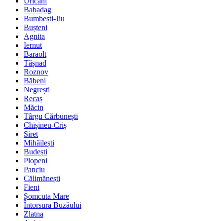
Uricani
Babadag
Bumbești-Jiu
Bușteni
Agnita
Iernut
Baraolt
Tășnad
Roznov
Băbeni
Negrești
Recaș
Măcin
Târgu Cărbunești
Chișineu-Criș
Siret
Mihăilești
Budești
Plopeni
Panciu
Călimănești
Fieni
Șomcuta Mare
Întorsura Buzăului
Zlatna