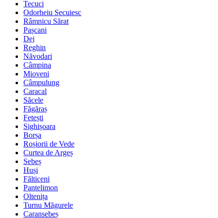
Tecuci
Odorheiu Secuiesc
Râmnicu Sărat
Pașcani
Dej
Reghin
Năvodari
Câmpina
Mioveni
Câmpulung
Caracal
Săcele
Făgăraș
Fetești
Sighișoara
Borșa
Roșiorii de Vede
Curtea de Argeș
Sebeș
Huși
Fălticeni
Pantelimon
Oltenița
Turnu Măgurele
Caransebeș