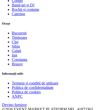
Corturi
Band-uri și DJ
Rochii și costume
Catering
Orașe
Bucuresti
Timisoara
Cluj
Sibiu
Galati
Iasi
Constanta
Brasov
Informații utile
Termeni și condiții de utilizare
Politica de confidențialitate
Politica de cookies
ANPC
Devino furnizor
©2026 EVENT MARKET PLATFORM SRL, 41873363,