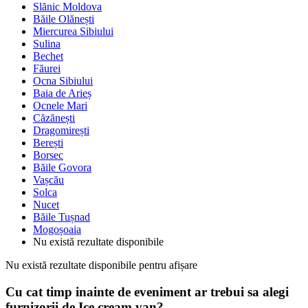
Slănic Moldova
Băile Olănești
Miercurea Sibiului
Sulina
Bechet
Făurei
Ocna Sibiului
Baia de Arieș
Ocnele Mari
Căzănești
Dragomirești
Berești
Borsec
Băile Govora
Vașcău
Solca
Nucet
Băile Tușnad
Mogoșoaia
Nu există rezultate disponibile
Nu există rezultate disponibile pentru afișare
Cu cat timp inainte de eveniment ar trebui sa alegi
furnizorii de Ice cream van?