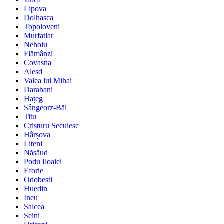
Lipova
Dolhasca
Topoloveni
Murfatlar
Nehoiu
Flămânzi
Covasna
Aleșd
Valea lui Mihai
Darabani
Hațeg
Sângeorz-Băi
Titu
Cristuru Secuiesc
Hârșova
Liteni
Năsăud
Podu Iloaiei
Eforie
Odobești
Huedin
Ineu
Salcea
Seini