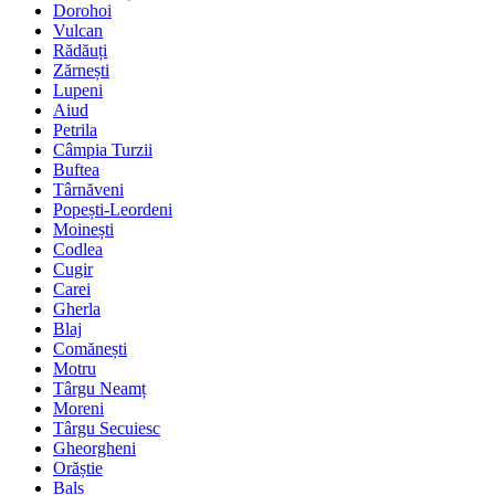
Dorohoi
Vulcan
Rădăuți
Zărnești
Lupeni
Aiud
Petrila
Câmpia Turzii
Buftea
Târnăveni
Popești-Leordeni
Moinești
Codlea
Cugir
Carei
Gherla
Blaj
Comănești
Motru
Târgu Neamț
Moreni
Târgu Secuiesc
Gheorgheni
Orăștie
Balș