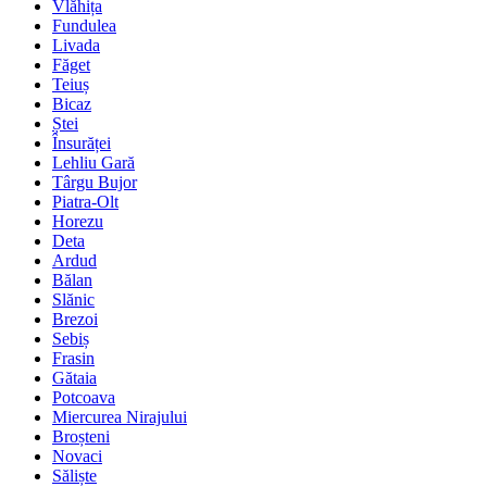
Vlăhița
Fundulea
Livada
Făget
Teiuș
Bicaz
Ștei
Însurăței
Lehliu Gară
Târgu Bujor
Piatra-Olt
Horezu
Deta
Ardud
Bălan
Slănic
Brezoi
Sebiș
Frasin
Gătaia
Potcoava
Miercurea Nirajului
Broșteni
Novaci
Săliște