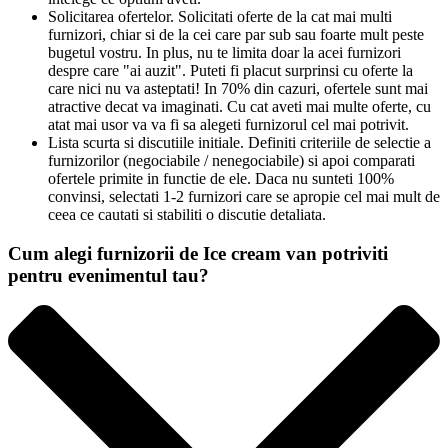
Solicitarea ofertelor. Solicitati oferte de la cat mai multi
furnizori, chiar si de la cei care par sub sau foarte mult peste
bugetul vostru. In plus, nu te limita doar la acei furnizori
despre care "ai auzit". Puteti fi placut surprinsi cu oferte la
care nici nu va asteptati! In 70% din cazuri, ofertele sunt mai
atractive decat va imaginati. Cu cat aveti mai multe oferte, cu
atat mai usor va va fi sa alegeti furnizorul cel mai potrivit.
Lista scurta si discutiile initiale. Definiti criteriile de selectie a
furnizorilor (negociabile / nenegociabile) si apoi comparati
ofertele primite in functie de ele. Daca nu sunteti 100%
convinsi, selectati 1-2 furnizori care se apropie cel mai mult de
ceea ce cautati si stabiliti o discutie detaliata.
Cum alegi furnizorii de Ice cream van potriviti
pentru evenimentul tau?