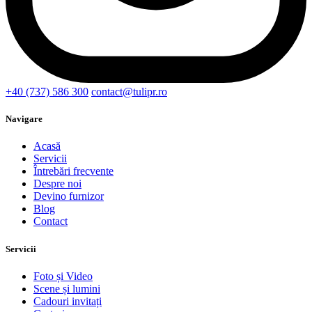
+40 (737) 586 300
contact@tulipr.ro
Navigare
Acasă
Servicii
Întrebări frecvente
Despre noi
Devino furnizor
Blog
Contact
Servicii
Foto și Video
Scene și lumini
Cadouri invitați