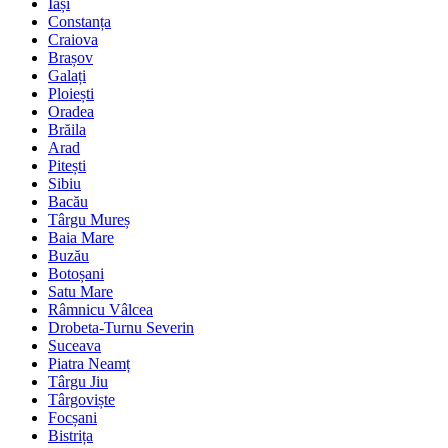
Iași
Constanța
Craiova
Brașov
Galați
Ploiești
Oradea
Brăila
Arad
Pitești
Sibiu
Bacău
Târgu Mureș
Baia Mare
Buzău
Botoșani
Satu Mare
Râmnicu Vâlcea
Drobeta-Turnu Severin
Suceava
Piatra Neamț
Târgu Jiu
Târgoviște
Focșani
Bistrița