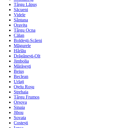
Târgu Lăpuș
Săcueni
Videle
Sântana
Oravița
Târgu Ocna
Călan
Boldești-Scăeni
Măgurele
Hârlău
Drăgănești-Olt
Jimbolia
Mărășești
Beiuș
Beclean
Urlați
Oțelu Roșu
Strehaia
Târgu Frumos
Orșova
Sinaia
Jibou
Sovata
Costești
Ianca