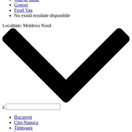
Gogoși
Food Van
Nu există rezultate disponibile
Localitate:
Moldova Nouă
x
București
Cluj-Napoca
Timișoara