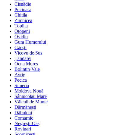
Cisnădie
Pucioasa
Chitila
Zimnicea
Toplița
Otopeni
Ovidiu
Gura Humorului
Găești
Vicovu de Sus
Țăndărei
Ocna Mureș
Bolintin-Vale
Avrig
Pecica
Simeria
Moldova Nouă
Sânnicolau Mare
Vălenii de Munte
Dărmănești
Dăbuleni
Comarnic
Negrești-Oaș
Rovinari
Scornicești