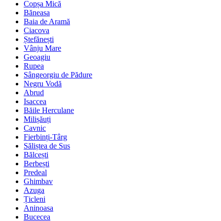
Copșa Mică
Băneasa
Baia de Aramă
Ciacova
Ștefănești
Vânju Mare
Geoagiu
Rupea
Sângeorgiu de Pădure
Negru Vodă
Abrud
Isaccea
Băile Herculane
Milișăuți
Cavnic
Fierbinți-Târg
Săliștea de Sus
Bălcești
Berbești
Predeal
Ghimbav
Azuga
Țicleni
Aninoasa
Bucecea