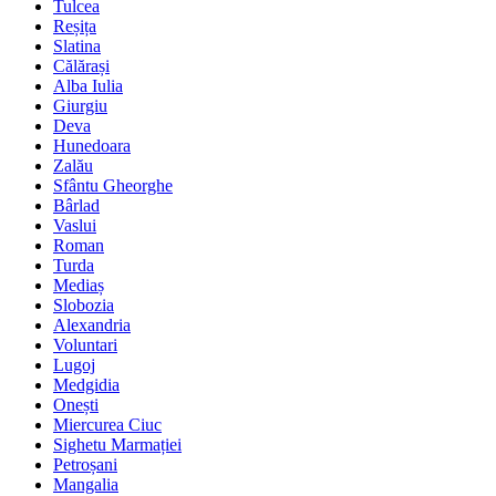
Tulcea
Reșița
Slatina
Călărași
Alba Iulia
Giurgiu
Deva
Hunedoara
Zalău
Sfântu Gheorghe
Bârlad
Vaslui
Roman
Turda
Mediaș
Slobozia
Alexandria
Voluntari
Lugoj
Medgidia
Onești
Miercurea Ciuc
Sighetu Marmației
Petroșani
Mangalia