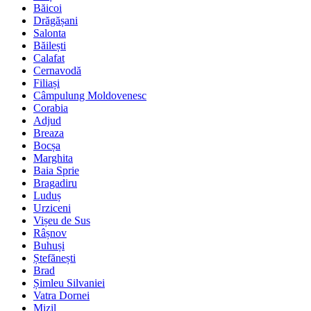
Băicoi
Drăgășani
Salonta
Băilești
Calafat
Cernavodă
Filiași
Câmpulung Moldovenesc
Corabia
Adjud
Breaza
Bocșa
Marghita
Baia Sprie
Bragadiru
Luduș
Urziceni
Vișeu de Sus
Râșnov
Buhuși
Ștefănești
Brad
Șimleu Silvaniei
Vatra Dornei
Mizil