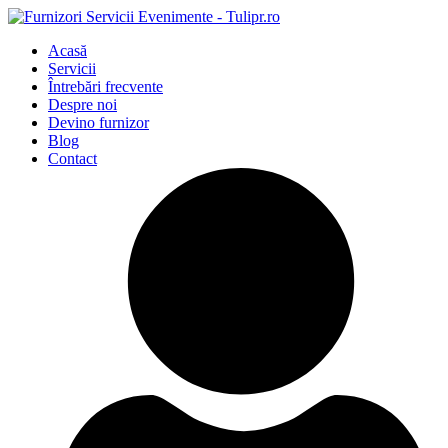
Acasă
Servicii
Întrebări frecvente
Despre noi
Devino furnizor
Blog
Contact