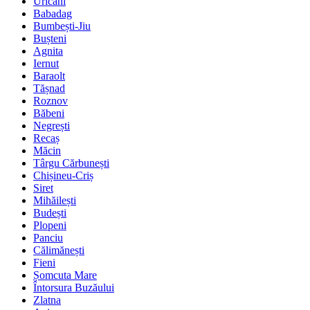
Uricani
Babadag
Bumbești-Jiu
Bușteni
Agnita
Iernut
Baraolt
Tășnad
Roznov
Băbeni
Negrești
Recaș
Măcin
Târgu Cărbunești
Chișineu-Criș
Siret
Mihăilești
Budești
Plopeni
Panciu
Călimănești
Fieni
Șomcuta Mare
Întorsura Buzăului
Zlatna