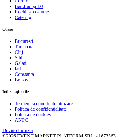
Corturi
Band-uri și DJ
Rochii și costume
Catering
Orașe
Bucuresti
Timisoara
Cluj
Sibiu
Galati
Iasi
Constanta
Brasov
Informații utile
Termeni și condiții de utilizare
Politica de confidențialitate
Politica de cookies
ANPC
Devino furnizor
©2026 EVENT MARKET PLATFORM SRL, 41873363,