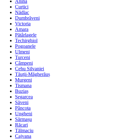
Anina
Curtici
Nădlac
Dumbrăveni
Victoria
Amara
Pătârlagele
Techirghiol
Pogoanele
Ulmeni
Turceni
Câmpeni
Cehu Silvaniei
Tăuții-Măgherăuș
Murgeni
Tismana
Buziaș
Segarcea
Săveni
Pâncota
Ungheni
Sărmașu
Răcari
Tălmaciu
Cajvana