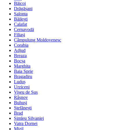
Băicoi
Drăgășani
Salonta
Băilești
Calafat
Cernavodă
Filiași
Câmpulung Moldovenesc
Corabia
Adjud
Breaza
Bocșa
Marghita
Baia Sprie
Bragadiru
Luduș
Urziceni
Vișeu de Sus
Râșnov
Buhuși
Ștefănești
Brad
Șimleu Silvaniei
Vatra Dornei
Mizil