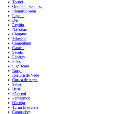
Tecuci
Odorheiu Secuiesc
Râmnicu Sărat
Pașcani
Dej
Reghin
Năvodari
Câmpina
Mioveni
Câmpulung
Caracal
Săcele
Făgăraș
Fetești
Sighișoara
Borșa
Roșiorii de Vede
Curtea de Argeș
Sebeș
Huși
Fălticeni
Pantelimon
Oltenița
Turnu Măgurele
Caransebeș