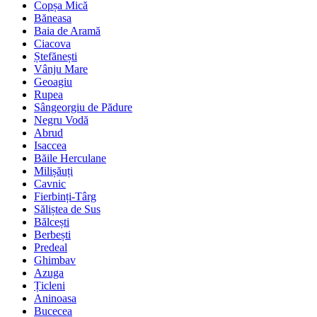
Copșa Mică
Băneasa
Baia de Aramă
Ciacova
Ștefănești
Vânju Mare
Geoagiu
Rupea
Sângeorgiu de Pădure
Negru Vodă
Abrud
Isaccea
Băile Herculane
Milișăuți
Cavnic
Fierbinți-Târg
Săliștea de Sus
Bălcești
Berbești
Predeal
Ghimbav
Azuga
Țicleni
Aninoasa
Bucecea