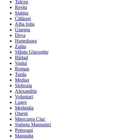
Tulcea
Reșița
Slatina
Călărași
Alba Iulia
Giurgiu
Deva
Hunedoara
Zalău
Sfântu Gheorghe
Bârlad
Vaslui
Roman
Turda
Mediaș
Slobozia
Alexandria
Voluntari
Lugoj
Medgidia
Onești
Miercurea Ciuc
Sighetu Marmației
Petroșani
Mangalia