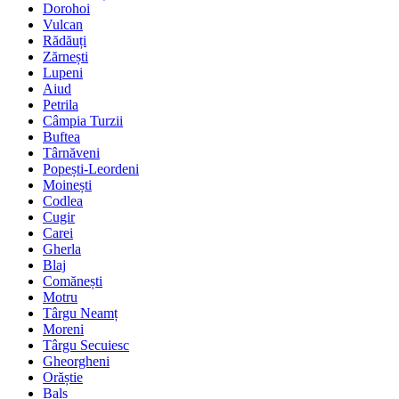
Dorohoi
Vulcan
Rădăuți
Zărnești
Lupeni
Aiud
Petrila
Câmpia Turzii
Buftea
Târnăveni
Popești-Leordeni
Moinești
Codlea
Cugir
Carei
Gherla
Blaj
Comănești
Motru
Târgu Neamț
Moreni
Târgu Secuiesc
Gheorgheni
Orăștie
Balș