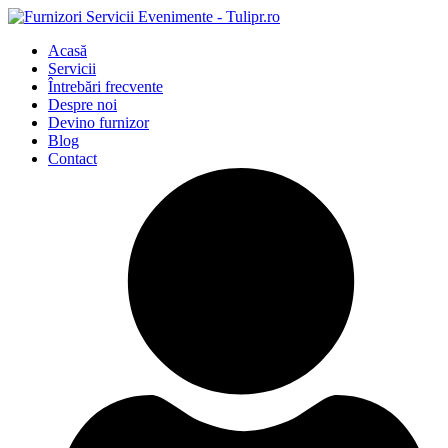
Acasă
Servicii
Întrebări frecvente
Despre noi
Devino furnizor
Blog
Contact