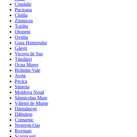
Cisnădie
Pucioasa
Chitila
Zimnicea
Toplița
Otopeni
Ovidiu
Gura Humorului
Găești
Vicovu de Sus
Țăndărei
Ocna Mureș
Bolintin-Vale
Avrig
Pecica
Simeria
Moldova Nouă
Sânnicolau Mare
Vălenii de Munte
Dărmănești
Dăbuleni
Comarnic
Negrești-Oaș
Rovinari
Scornicești