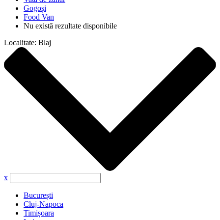
Gogoși
Food Van
Nu există rezultate disponibile
Localitate:
Blaj
x
București
Cluj-Napoca
Timișoara