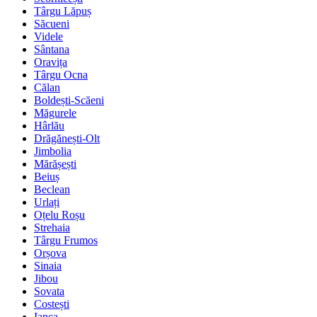
Târgu Lăpuș
Săcueni
Videle
Sântana
Oravița
Târgu Ocna
Călan
Boldești-Scăeni
Măgurele
Hârlău
Drăgănești-Olt
Jimbolia
Mărășești
Beiuș
Beclean
Urlați
Oțelu Roșu
Strehaia
Târgu Frumos
Orșova
Sinaia
Jibou
Sovata
Costești
Ianca