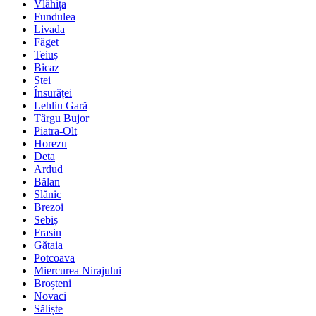
Vlăhița
Fundulea
Livada
Făget
Teiuș
Bicaz
Ștei
Însurăței
Lehliu Gară
Târgu Bujor
Piatra-Olt
Horezu
Deta
Ardud
Bălan
Slănic
Brezoi
Sebiș
Frasin
Gătaia
Potcoava
Miercurea Nirajului
Broșteni
Novaci
Săliște