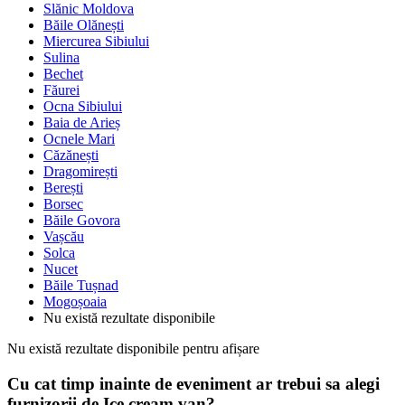
Slănic Moldova
Băile Olănești
Miercurea Sibiului
Sulina
Bechet
Făurei
Ocna Sibiului
Baia de Arieș
Ocnele Mari
Căzănești
Dragomirești
Berești
Borsec
Băile Govora
Vașcău
Solca
Nucet
Băile Tușnad
Mogoșoaia
Nu există rezultate disponibile
Nu există rezultate disponibile pentru afișare
Cu cat timp inainte de eveniment ar trebui sa alegi
furnizorii de Ice cream van?