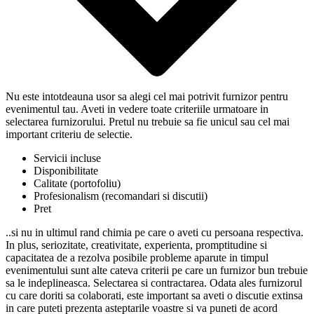
Nu este intotdeauna usor sa alegi cel mai potrivit furnizor pentru
evenimentul tau. Aveti in vedere toate criteriile urmatoare in
selectarea furnizorului. Pretul nu trebuie sa fie unicul sau cel mai
important criteriu de selectie.
Servicii incluse
Disponibilitate
Calitate (portofoliu)
Profesionalism (recomandari si discutii)
Pret
..si nu in ultimul rand chimia pe care o aveti cu persoana respectiva.
In plus, seriozitate, creativitate, experienta, promptitudine si
capacitatea de a rezolva posibile probleme aparute in timpul
evenimentului sunt alte cateva criterii pe care un furnizor bun trebuie
sa le indeplineasca. Selectarea si contractarea. Odata ales furnizorul
cu care doriti sa colaborati, este important sa aveti o discutie extinsa
in care puteti prezenta asteptarile voastre si va puneti de acord