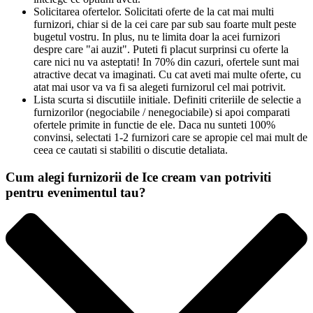
Solicitarea ofertelor. Solicitati oferte de la cat mai multi
furnizori, chiar si de la cei care par sub sau foarte mult peste
bugetul vostru. In plus, nu te limita doar la acei furnizori
despre care "ai auzit". Puteti fi placut surprinsi cu oferte la
care nici nu va asteptati! In 70% din cazuri, ofertele sunt mai
atractive decat va imaginati. Cu cat aveti mai multe oferte, cu
atat mai usor va va fi sa alegeti furnizorul cel mai potrivit.
Lista scurta si discutiile initiale. Definiti criteriile de selectie a
furnizorilor (negociabile / nenegociabile) si apoi comparati
ofertele primite in functie de ele. Daca nu sunteti 100%
convinsi, selectati 1-2 furnizori care se apropie cel mai mult de
ceea ce cautati si stabiliti o discutie detaliata.
Cum alegi furnizorii de Ice cream van potriviti
pentru evenimentul tau?