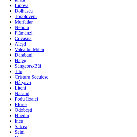
Lipova
Dolhasca
Topoloveni
Murfatlar
Nehoiu
Flămânzi
Covasna
Aleșd
Valea lui Mihai
Darabani
Hațeg
Sângeorz-Băi
Titu
Cristuru Secuiesc
Hârșova
Liteni
Năsăud
Podu Iloaiei
Eforie
Odobești
Huedin
Ineu
Salcea
Seini