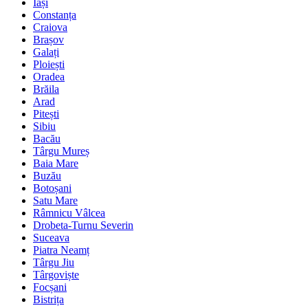
Iași
Constanța
Craiova
Brașov
Galați
Ploiești
Oradea
Brăila
Arad
Pitești
Sibiu
Bacău
Târgu Mureș
Baia Mare
Buzău
Botoșani
Satu Mare
Râmnicu Vâlcea
Drobeta-Turnu Severin
Suceava
Piatra Neamț
Târgu Jiu
Târgoviște
Focșani
Bistrița