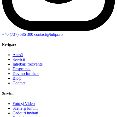
+40 (737) 586 300
contact@tulipr.ro
Navigare
Acasă
Servicii
Întrebări frecvente
Despre noi
Devino furnizor
Blog
Contact
Servicii
Foto și Video
Scene și lumini
Cadouri invitați