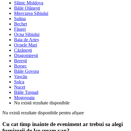
Slănic Moldova
Băile Olănești
Miercurea Sibiului
Sulina
Bechet
Făurei
Ocna Sibiului
Baia de Arieș
Ocnele Mari
Căzănești
Dragomirești
Berești
Borsec
Băile Govora
Vașcău
Solca
Nucet
Băile Tușnad
Mogoșoaia
Nu există rezultate disponibile
Nu există rezultate disponibile pentru afișare
Cu cat timp inainte de eveniment ar trebui sa alegi
furnizorii de Ice cream van?