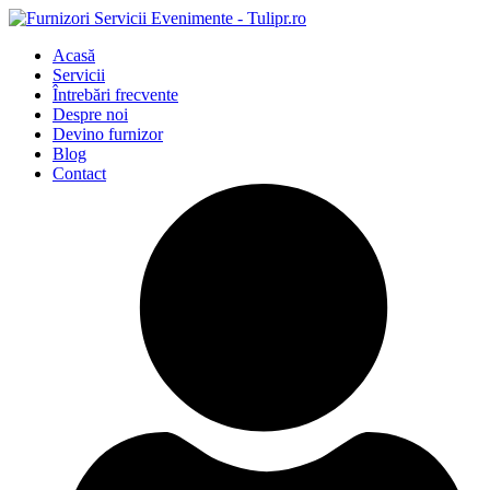
Acasă
Servicii
Întrebări frecvente
Despre noi
Devino furnizor
Blog
Contact