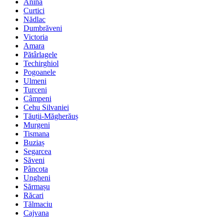
Anina
Curtici
Nădlac
Dumbrăveni
Victoria
Amara
Pătârlagele
Techirghiol
Pogoanele
Ulmeni
Turceni
Câmpeni
Cehu Silvaniei
Tăuții-Măgherăuș
Murgeni
Tismana
Buziaș
Segarcea
Săveni
Pâncota
Ungheni
Sărmașu
Răcari
Tălmaciu
Cajvana