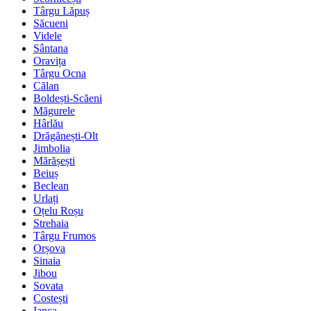
Târgu Lăpuș
Săcueni
Videle
Sântana
Oravița
Târgu Ocna
Călan
Boldești-Scăeni
Măgurele
Hârlău
Drăgănești-Olt
Jimbolia
Mărășești
Beiuș
Beclean
Urlați
Oțelu Roșu
Strehaia
Târgu Frumos
Orșova
Sinaia
Jibou
Sovata
Costești
Ianca