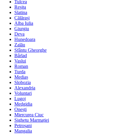
Tulcea
Reșița
Slatina
Călărași
Alba Iulia
Giurgiu
Deva
Hunedoara
Zalău
Sfântu Gheorghe
Bârlad
Vaslui
Roman
Turda
Mediaș
Slobozia
Alexandria
Voluntari
Lugoj
Medgidia
Onești
Miercurea Ciuc
Sighetu Marmației
Petroșani
Mangalia