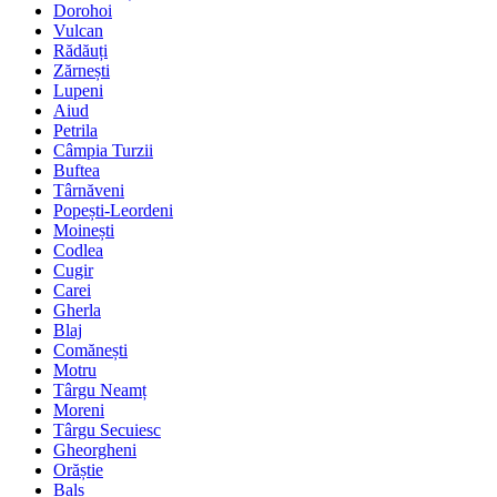
Dorohoi
Vulcan
Rădăuți
Zărnești
Lupeni
Aiud
Petrila
Câmpia Turzii
Buftea
Târnăveni
Popești-Leordeni
Moinești
Codlea
Cugir
Carei
Gherla
Blaj
Comănești
Motru
Târgu Neamț
Moreni
Târgu Secuiesc
Gheorgheni
Orăștie
Balș