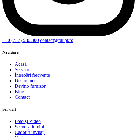
+40 (737) 586 300
contact@tulipr.ro
Navigare
Acasă
Servicii
Întrebări frecvente
Despre noi
Devino furnizor
Blog
Contact
Servicii
Foto și Video
Scene și lumini
Cadouri invitați