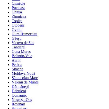
Cisnădie
Pucioasa
Chitila
Zimnicea
Toplița
Otopeni
Ovidiu
Gura Humorului
Găești
Vicovu de Sus
Țăndărei
Ocna Mureș
Bolintin-Vale
Avrig
Pecica
Simeria
Moldova Nouă
Sânnicolau Mare
Vălenii de Munte
Dărmănești
Dăbuleni
Comarnic
Negrești-Oaș
Rovinari
Scornicești