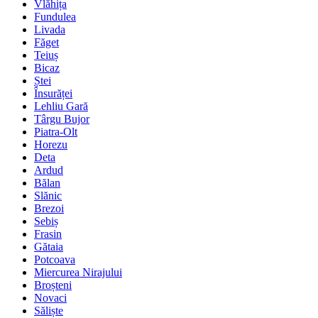
Vlăhița
Fundulea
Livada
Făget
Teiuș
Bicaz
Ștei
Însurăței
Lehliu Gară
Târgu Bujor
Piatra-Olt
Horezu
Deta
Ardud
Bălan
Slănic
Brezoi
Sebiș
Frasin
Gătaia
Potcoava
Miercurea Nirajului
Broșteni
Novaci
Săliște