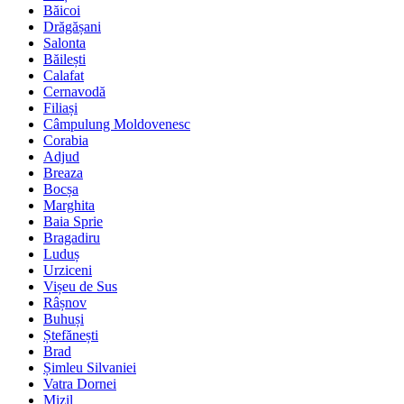
Băicoi
Drăgășani
Salonta
Băilești
Calafat
Cernavodă
Filiași
Câmpulung Moldovenesc
Corabia
Adjud
Breaza
Bocșa
Marghita
Baia Sprie
Bragadiru
Luduș
Urziceni
Vișeu de Sus
Râșnov
Buhuși
Ștefănești
Brad
Șimleu Silvaniei
Vatra Dornei
Mizil