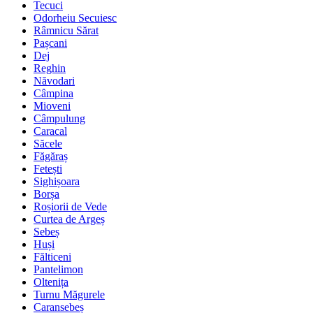
Tecuci
Odorheiu Secuiesc
Râmnicu Sărat
Pașcani
Dej
Reghin
Năvodari
Câmpina
Mioveni
Câmpulung
Caracal
Săcele
Făgăraș
Fetești
Sighișoara
Borșa
Roșiorii de Vede
Curtea de Argeș
Sebeș
Huși
Fălticeni
Pantelimon
Oltenița
Turnu Măgurele
Caransebeș