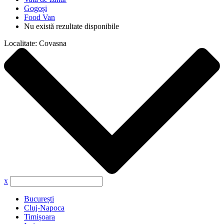
Gogoși
Food Van
Nu există rezultate disponibile
Localitate:
Covasna
x
București
Cluj-Napoca
Timișoara