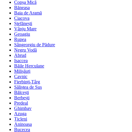
Copșa Mică
Băneasa
Baia de Aramă
Ciacova
Ștefănești
Vânju Mare
Geoagiu
Rupea
Sângeorgiu de Pădure
Negru Vodă
Abrud
Isaccea
Băile Herculane
Milișăuți
Cavnic
Fierbinți-Târg
Săliștea de Sus
Bălcești
Berbești
Predeal
Ghimbav
Azuga
Țicleni
Aninoasa
Bucecea