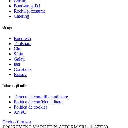
Corturi
Band-uri și DJ
Rochii și costume
Catering
Orașe
Bucuresti
Timisoara
Cluj
Sibiu
Galati
Iasi
Constanta
Brasov
Informații utile
Termeni și condiții de utilizare
Politica de confidențialitate
Politica de cookies
ANPC
Devino furnizor
©2026 EVENT MARKET PLATFORM SRL, 41873363,