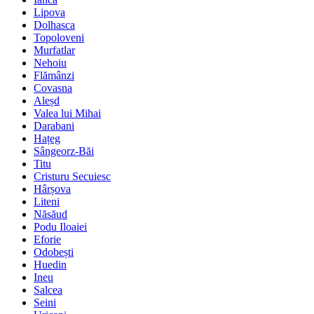
Lipova
Dolhasca
Topoloveni
Murfatlar
Nehoiu
Flămânzi
Covasna
Aleșd
Valea lui Mihai
Darabani
Hațeg
Sângeorz-Băi
Titu
Cristuru Secuiesc
Hârșova
Liteni
Năsăud
Podu Iloaiei
Eforie
Odobești
Huedin
Ineu
Salcea
Seini