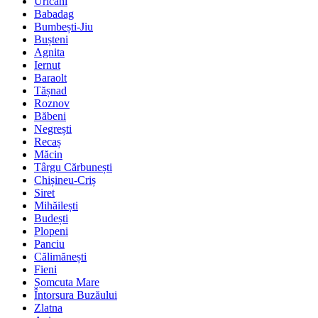
Uricani
Babadag
Bumbești-Jiu
Bușteni
Agnita
Iernut
Baraolt
Tășnad
Roznov
Băbeni
Negrești
Recaș
Măcin
Târgu Cărbunești
Chișineu-Criș
Siret
Mihăilești
Budești
Plopeni
Panciu
Călimănești
Fieni
Șomcuta Mare
Întorsura Buzăului
Zlatna