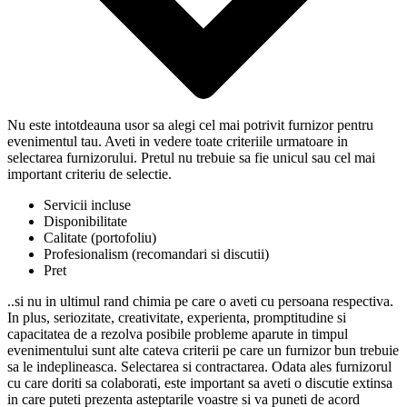
Nu este intotdeauna usor sa alegi cel mai potrivit furnizor pentru
evenimentul tau. Aveti in vedere toate criteriile urmatoare in
selectarea furnizorului. Pretul nu trebuie sa fie unicul sau cel mai
important criteriu de selectie.
Servicii incluse
Disponibilitate
Calitate (portofoliu)
Profesionalism (recomandari si discutii)
Pret
..si nu in ultimul rand chimia pe care o aveti cu persoana respectiva.
In plus, seriozitate, creativitate, experienta, promptitudine si
capacitatea de a rezolva posibile probleme aparute in timpul
evenimentului sunt alte cateva criterii pe care un furnizor bun trebuie
sa le indeplineasca. Selectarea si contractarea. Odata ales furnizorul
cu care doriti sa colaborati, este important sa aveti o discutie extinsa
in care puteti prezenta asteptarile voastre si va puneti de acord