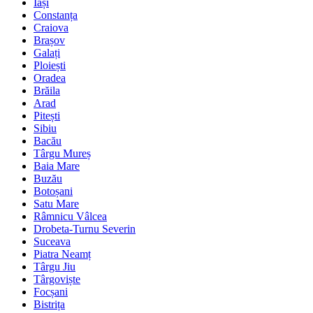
Iași
Constanța
Craiova
Brașov
Galați
Ploiești
Oradea
Brăila
Arad
Pitești
Sibiu
Bacău
Târgu Mureș
Baia Mare
Buzău
Botoșani
Satu Mare
Râmnicu Vâlcea
Drobeta-Turnu Severin
Suceava
Piatra Neamț
Târgu Jiu
Târgoviște
Focșani
Bistrița