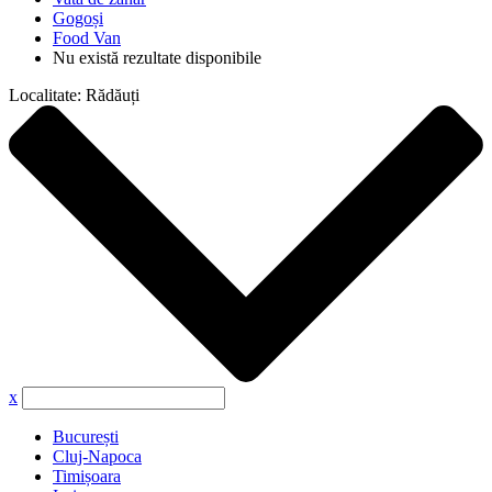
Gogoși
Food Van
Nu există rezultate disponibile
Localitate:
Rădăuți
x
București
Cluj-Napoca
Timișoara