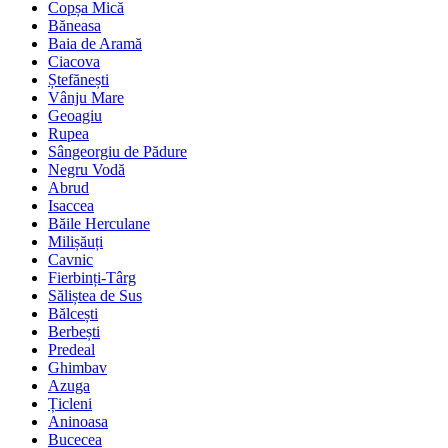
Copșa Mică
Băneasa
Baia de Aramă
Ciacova
Ștefănești
Vânju Mare
Geoagiu
Rupea
Sângeorgiu de Pădure
Negru Vodă
Abrud
Isaccea
Băile Herculane
Milișăuți
Cavnic
Fierbinți-Târg
Săliștea de Sus
Bălcești
Berbești
Predeal
Ghimbav
Azuga
Țicleni
Aninoasa
Bucecea