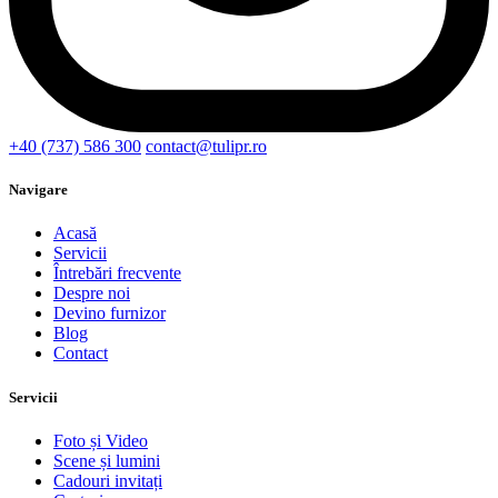
+40 (737) 586 300
contact@tulipr.ro
Navigare
Acasă
Servicii
Întrebări frecvente
Despre noi
Devino furnizor
Blog
Contact
Servicii
Foto și Video
Scene și lumini
Cadouri invitați