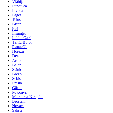
Vlăhița
Fundulea
Livada
Făget
Teiuș
Bicaz
Ștei
Însurăței
Lehliu Gară
Târgu Bujor
Piatra-Olt
Horezu
Deta
Ardud
Bălan
Slănic
Brezoi
Sebiș
Frasin
Gătaia
Potcoava
Miercurea Nirajului
Broșteni
Novaci
Săliște