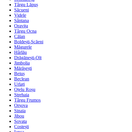
Târgu Lăpuș
Săcueni
Videle
Sântana
Oravița
Târgu Ocna
Călan
Boldești-Scăeni
Măgurele
Hârlău
Drăgănești-Olt
Jimbolia
Mărășești
Beiuș
Beclean
Urlați
Oțelu Roșu
Strehaia
Târgu Frumos
Orșova
Sinaia
Jibou
Sovata
Costești
Ianca