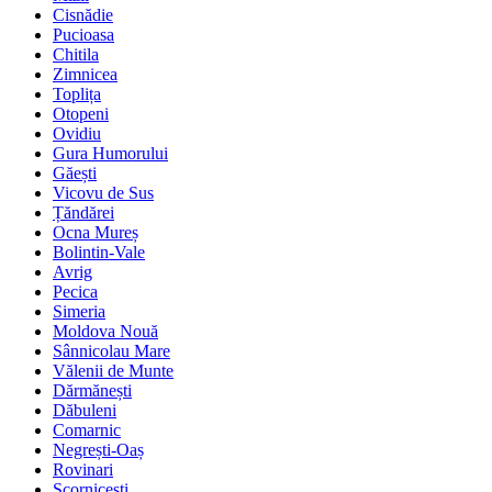
Cisnădie
Pucioasa
Chitila
Zimnicea
Toplița
Otopeni
Ovidiu
Gura Humorului
Găești
Vicovu de Sus
Țăndărei
Ocna Mureș
Bolintin-Vale
Avrig
Pecica
Simeria
Moldova Nouă
Sânnicolau Mare
Vălenii de Munte
Dărmănești
Dăbuleni
Comarnic
Negrești-Oaș
Rovinari
Scornicești