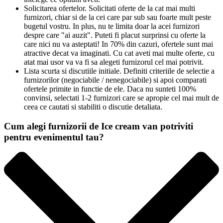
Solicitarea ofertelor. Solicitati oferte de la cat mai multi
furnizori, chiar si de la cei care par sub sau foarte mult peste
bugetul vostru. In plus, nu te limita doar la acei furnizori
despre care "ai auzit". Puteti fi placut surprinsi cu oferte la
care nici nu va asteptati! In 70% din cazuri, ofertele sunt mai
atractive decat va imaginati. Cu cat aveti mai multe oferte, cu
atat mai usor va va fi sa alegeti furnizorul cel mai potrivit.
Lista scurta si discutiile initiale. Definiti criteriile de selectie a
furnizorilor (negociabile / nenegociabile) si apoi comparati
ofertele primite in functie de ele. Daca nu sunteti 100%
convinsi, selectati 1-2 furnizori care se apropie cel mai mult de
ceea ce cautati si stabiliti o discutie detaliata.
Cum alegi furnizorii de Ice cream van potriviti
pentru evenimentul tau?