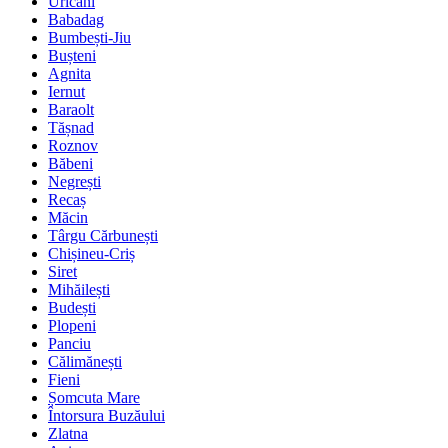
Uricani
Babadag
Bumbești-Jiu
Bușteni
Agnita
Iernut
Baraolt
Tășnad
Roznov
Băbeni
Negrești
Recaș
Măcin
Târgu Cărbunești
Chișineu-Criș
Siret
Mihăilești
Budești
Plopeni
Panciu
Călimănești
Fieni
Șomcuta Mare
Întorsura Buzăului
Zlatna