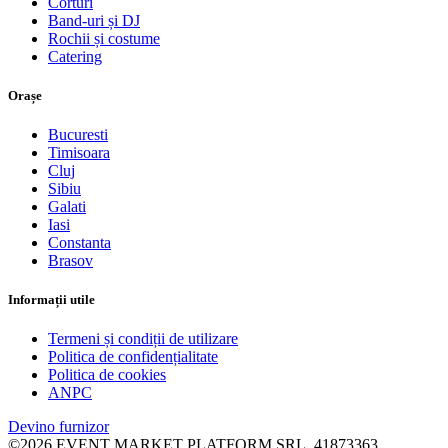
Corturi
Band-uri și DJ
Rochii și costume
Catering
Orașe
Bucuresti
Timisoara
Cluj
Sibiu
Galati
Iasi
Constanta
Brasov
Informații utile
Termeni și condiții de utilizare
Politica de confidențialitate
Politica de cookies
ANPC
Devino furnizor
©2026 EVENT MARKET PLATFORM SRL, 41873363,