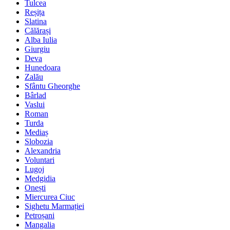
Tulcea
Reșița
Slatina
Călărași
Alba Iulia
Giurgiu
Deva
Hunedoara
Zalău
Sfântu Gheorghe
Bârlad
Vaslui
Roman
Turda
Mediaș
Slobozia
Alexandria
Voluntari
Lugoj
Medgidia
Onești
Miercurea Ciuc
Sighetu Marmației
Petroșani
Mangalia