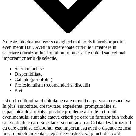
Nu este intotdeauna usor sa alegi cel mai potrivit furnizor pentru
evenimentul tau. Aveti in vedere toate criteriile urmatoare in
selectarea furnizorului. Pretul nu trebuie sa fie unicul sau cel mai
important criteriu de selectie.
Servicii incluse
Disponibilitate
Calitate (portofoliu)
Profesionalism (recomandari si discutii)
Pret
..si nu in ultimul rand chimia pe care o aveti cu persoana respectiva.
In plus, seriozitate, creativitate, experienta, promptitudine si
capacitatea de a rezolva posibile probleme aparute in timpul
evenimentului sunt alte cateva criterii pe care un furnizor bun trebuie
sa le indeplineasca. Selectarea si contractarea. Odata ales furnizorul
cu care doriti sa colaborati, este important sa aveti o discutie extinsa
in care puteti prezenta asteptarile voastre si va puneti de acord