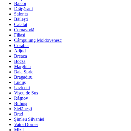
Băicoi
Drăgășani
Salonta
Băilești
Calafat
Cernavodă
Filiași
Câmpulung Moldovenesc
Corabia
Adjud
Breaza
Bocșa
Marghita
Baia Sprie
Bragadiru
Luduș
Urziceni
Vișeu de Sus
Râșnov
Buhuși
Ștefănești
Brad
Șimleu Silvaniei
Vatra Dornei
Mizil