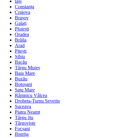
Iași
Constanța
Craiova
Brașov
Galați
Ploiești
Oradea
Brăila
Arad
Pitești
Sibiu
Bacău
Târgu Mureș
Baia Mare
Buzău
Botoșani
Satu Mare
Râmnicu Vâlcea
Drobeta-Turnu Severin
Suceava
Piatra Neamț
Târgu Jiu
Târgoviște
Focșani
Bistrița