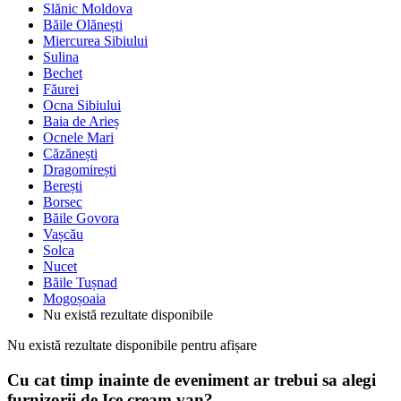
Slănic Moldova
Băile Olănești
Miercurea Sibiului
Sulina
Bechet
Făurei
Ocna Sibiului
Baia de Arieș
Ocnele Mari
Căzănești
Dragomirești
Berești
Borsec
Băile Govora
Vașcău
Solca
Nucet
Băile Tușnad
Mogoșoaia
Nu există rezultate disponibile
Nu există rezultate disponibile pentru afișare
Cu cat timp inainte de eveniment ar trebui sa alegi
furnizorii de Ice cream van?