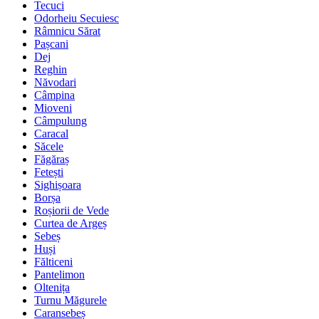
Tecuci
Odorheiu Secuiesc
Râmnicu Sărat
Pașcani
Dej
Reghin
Năvodari
Câmpina
Mioveni
Câmpulung
Caracal
Săcele
Făgăraș
Fetești
Sighișoara
Borșa
Roșiorii de Vede
Curtea de Argeș
Sebeș
Huși
Fălticeni
Pantelimon
Oltenița
Turnu Măgurele
Caransebeș