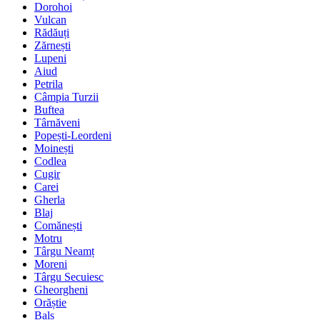
Dorohoi
Vulcan
Rădăuți
Zărnești
Lupeni
Aiud
Petrila
Câmpia Turzii
Buftea
Târnăveni
Popești-Leordeni
Moinești
Codlea
Cugir
Carei
Gherla
Blaj
Comănești
Motru
Târgu Neamț
Moreni
Târgu Secuiesc
Gheorgheni
Orăștie
Balș