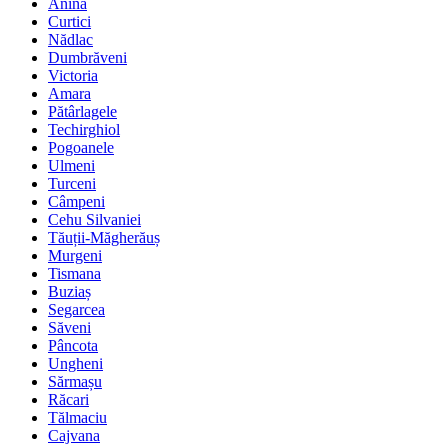
Anina
Curtici
Nădlac
Dumbrăveni
Victoria
Amara
Pătârlagele
Techirghiol
Pogoanele
Ulmeni
Turceni
Câmpeni
Cehu Silvaniei
Tăuții-Măgherăuș
Murgeni
Tismana
Buziaș
Segarcea
Săveni
Pâncota
Ungheni
Sărmașu
Răcari
Tălmaciu
Cajvana