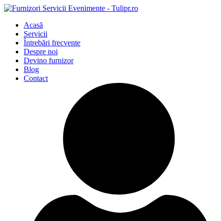
Acasă
Servicii
Întrebări frecvente
Despre noi
Devino furnizor
Blog
Contact