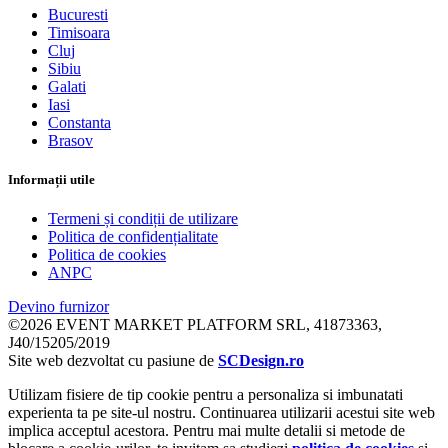
Bucuresti
Timisoara
Cluj
Sibiu
Galati
Iasi
Constanta
Brasov
Informații utile
Termeni și condiții de utilizare
Politica de confidențialitate
Politica de cookies
ANPC
Devino furnizor
©2026 EVENT MARKET PLATFORM SRL, 41873363,
J40/15205/2019
Site web dezvoltat cu pasiune de
SCDesign.ro
Utilizam fisiere de tip cookie pentru a personaliza si imbunatati
experienta ta pe site-ul nostru. Continuarea utilizarii acestui site web
implica acceptul acestora. Pentru mai multe detalii si metode de