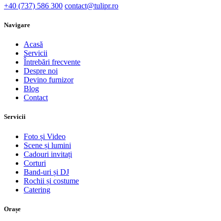
+40 (737) 586 300
contact@tulipr.ro
Navigare
Acasă
Servicii
Întrebări frecvente
Despre noi
Devino furnizor
Blog
Contact
Servicii
Foto și Video
Scene și lumini
Cadouri invitați
Corturi
Band-uri și DJ
Rochii și costume
Catering
Orașe