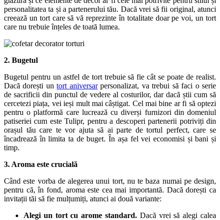
glazură și ce elemente de decor ar fi cele mai potrivite pentru stilul și
personalitatea ta și a partenerului tău. Dacă vrei să fii original, atunci
creează un tort care să vă reprezinte în totalitate doar pe voi, un tort
care nu trebuie înțeles de toată lumea.
2. Bugetul
Bugetul pentru un astfel de tort trebuie să fie cât se poate de realist.
Dacă dorești un
tort aniversar
personalizat, va trebui să faci o serie
de sacrificii din punctul de vedere al costurilor, dar dacă știi cum să
cercetezi piața, vei ieși mult mai câștigat. Cel mai bine ar fi să optezi
pentru o platformă care lucrează cu diverși furnizori din domeniul
patiseriei cum este Tulipr, pentru a descoperi partenerii potriviți din
orașul tău care te vor ajuta să ai parte de tortul perfect, care se
încadrează în limita ta de buget. În așa fel vei economisi și bani și
timp.
3. Aroma este crucială
Când este vorba de alegerea unui tort, nu te baza numai pe design,
pentru că, în fond, aroma este cea mai importantă. Dacă dorești ca
invitații tăi să fie mulțumiți, atunci ai două variante:
Alegi un tort cu arome standard.
Dacă vrei să alegi calea