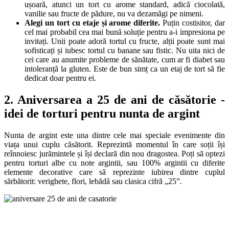
ușoară, atunci un tort cu arome standard, adică ciocolată,
vanilie sau fructe de pădure, nu va dezamăgi pe nimeni.
Alegi un tort cu etaje și arome diferite.
Puțin costisitor, dar
cel mai probabil cea mai bună soluție pentru a-i impresiona pe
invitați. Unii poate adoră tortul cu fructe, alții poate sunt mai
sofisticați și iubesc tortul cu banane sau fistic. Nu uita nici de
cei care au anumite probleme de sănătate, cum ar fi diabet sau
intoleranță la gluten. Este de bun simț ca un etaj de tort să fie
dedicat doar pentru ei.
2. Aniversarea a 25 de ani de căsătorie -
idei de torturi pentru nunta de argint
Nunta de argint este una dintre cele mai speciale evenimente din
viața unui cuplu căsătorit. Reprezintă momentul în care soții își
reînnoiesc jurămintele și își declară din nou dragostea. Poți să optezi
pentru torturi albe cu note argintii, sau 100% argintii cu diferite
elemente decorative care să reprezinte iubirea dintre cuplul
sărbătorit: verighete, flori, lebădă sau clasica cifră „25”.