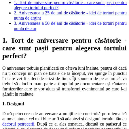
1. Tort de aniversare pentru căsătorie - care sunt pașii pentru
alegerea tortului perfect?
2. Aniversarea a 25 de ani de căsătorie - idei de torturi pentru
nunta de argint
3. Aniversarea a 50 de ani de căsătorie - idei de torturi pentru
nunta de aur
1. Tort de aniversare pentru căsătorie -
care sunt pașii pentru alegerea tortului
perfect?
O aniversare trebuie planificată cu câteva luni înainte, pentru că dacă
nu-ți concepi un plan de bătaie de la început, vei ajunge în punctul
în care vei fi suferi de criză de timp. Îți spunem de pe acum că va
trebui să aloci o mare parte a timpului pe documentarea și căutarea
furnizorilor care te vor ajuta să transformi evenimentul pe care l-ai
gândit în realitate.
1. Designul
Dacă petrecerea de aniversare a nunții este construită pe o tematică
anume, atunci cel mai bine ar fi să adaptezi și designul tortului tău cu
decorul petrecerii
. După ce ai ales tematica, discută cu patiserul ce