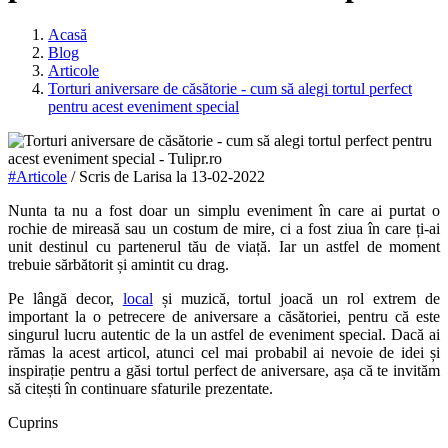
Acasă
Blog
Articole
Torturi aniversare de căsătorie - cum să alegi tortul perfect
pentru acest eveniment special
#Articole
/ Scris de
Larisa
la
13-02-2022
Nunta ta nu a fost doar un simplu eveniment în care ai purtat o
rochie de mireasă sau un costum de mire, ci a fost ziua în care ți-ai
unit destinul cu partenerul tău de viață. Iar un astfel de moment
trebuie sărbătorit și amintit cu drag.
Pe lângă decor,
local
și muzică, tortul joacă un rol extrem de
important la o petrecere de aniversare a căsătoriei, pentru că este
singurul lucru autentic de la un astfel de eveniment special. Dacă ai
rămas la acest articol, atunci cel mai probabil ai nevoie de idei și
inspirație pentru a găsi tortul perfect de aniversare, așa că te invităm
să citești în continuare sfaturile prezentate.
Cuprins