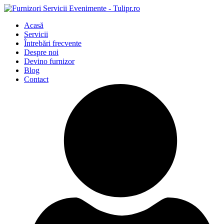
Acasă
Servicii
Întrebări frecvente
Despre noi
Devino furnizor
Blog
Contact