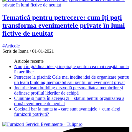
Tematică pentru petrecere: cum îți poți
transforma evenimentele private în lumi
fictive de neuitat
#Articole
Scris de Ioana
/
01-01-2021
Articole recente
Nunţi în grădina: idei şi inspiraţie pentru cea mai reuşită nunta
în aer liber
Petrecere la piscină: Cele mai inedite idei de organizare pentru
un team building memorabil sau pentru un eveniment privat
Jocurile team building dezvoltă personalitatea membrilor și
definesc profilul liderilor de echipă
Cununie și nuntă în aceeași zi – sfaturi pentru organizarea a
două evenimente de neuitat
Cocktail bar la nunta ta - care sunt avantajele + cum alegi
furnizorii potriviți?