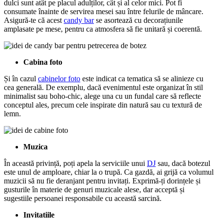
dulci sunt atât pe placul adulților, cât și al celor mici. Pot fi
consumate înainte de servirea mesei sau între felurile de mâncare.
Asigură-te că acest
candy bar
se asortează cu decorațiunile
amplasate pe mese, pentru ca atmosfera să fie unitară și coerentă.
Cabina foto
Și în cazul
cabinelor foto
este indicat ca tematica să se alinieze cu
cea generală. De exemplu, dacă evenimentul este organizat în stil
minimalist sau boho-chic, alege una cu un fundal care să reflecte
conceptul ales, precum cele inspirate din natură sau cu textură de
lemn.
Muzica
În această privință, poți apela la serviciile unui
DJ
sau, dacă botezul
este unul de amploare, chiar la o trupă. Ca gazdă, ai grijă ca volumul
muzicii să nu fie deranjant pentru invitați. Exprimă-ți dorințele și
gusturile în materie de genuri muzicale alese, dar acceptă și
sugestiile persoanei responsabile cu această sarcină.
Invitațiile