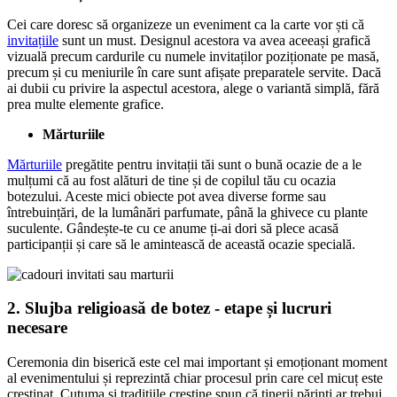
Cei care doresc să organizeze un eveniment ca la carte vor ști că
invitațiile
sunt un must. Designul acestora va avea aceeași grafică
vizuală precum cardurile cu numele invitaților poziționate pe masă,
precum și cu meniurile în care sunt afișate preparatele servite. Dacă
ai dubii cu privire la aspectul acestora, alege o variantă simplă, fără
prea multe elemente grafice.
Mărturiile
Mărturiile
pregătite pentru invitații tăi sunt o bună ocazie de a le
mulțumi că au fost alături de tine și de copilul tău cu ocazia
botezului. Aceste mici obiecte pot avea diverse forme sau
întrebuințări, de la lumânări parfumate, până la ghivece cu plante
suculente. Gândește-te cu ce anume ți-ai dori să plece acasă
participanții și care să le amintească de această ocazie specială.
2. Slujba religioasă de botez - etape și lucruri
necesare
Ceremonia din biserică este cel mai important și emoționant moment
al evenimentului și reprezintă chiar procesul prin care cel micuț este
creștinat. Cutuma și tradițiile creștine spun că tinerii părinți ar trebui