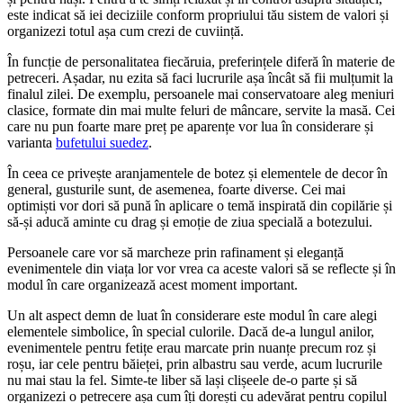
este indicat să iei deciziile conform propriului tău sistem de valori și
organizezi totul așa cum crezi de cuviință.
În funcție de personalitatea fiecăruia, preferințele diferă în materie de
petreceri. Așadar, nu ezita să faci lucrurile așa încât să fii mulțumit la
finalul zilei. De exemplu, persoanele mai conservatoare aleg meniuri
clasice, formate din mai multe feluri de mâncare, servite la masă. Cei
care nu pun foarte mare preț pe aparențe vor lua în considerare și
varianta
bufetului suedez
.
În ceea ce privește aranjamentele de botez și elementele de decor în
general, gusturile sunt, de asemenea, foarte diverse. Cei mai
optimiști vor dori să pună în aplicare o temă inspirată din copilărie și
să-și aducă aminte cu drag și emoție de ziua specială a botezului.
Persoanele care vor să marcheze prin rafinament și eleganță
evenimentele din viața lor vor vrea ca aceste valori să se reflecte și în
modul în care organizează acest moment important.
Un alt aspect demn de luat în considerare este modul în care alegi
elementele simbolice, în special culorile. Dacă de-a lungul anilor,
evenimentele pentru fetițe erau marcate prin nuanțe precum roz și
roșu, iar cele pentru băieței, prin albastru sau verde, acum lucrurile
nu mai stau la fel. Simte-te liber să lași clișeele de-o parte și să
organizezi o petrecere așa cum îți dorești cu adevărat pentru copilul