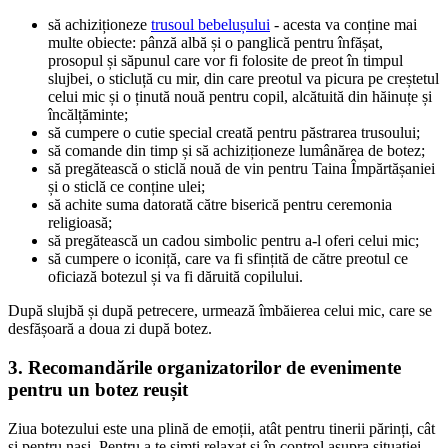
să achiziționeze
trusoul bebelușului
- acesta va conține mai
multe obiecte: pânză albă și o panglică pentru înfășat,
prosopul și săpunul care vor fi folosite de preot în timpul
slujbei, o sticluță cu mir, din care preotul va picura pe creștetul
celui mic și o ținută nouă pentru copil, alcătuită din hăinuțe și
încălțăminte;
să cumpere o cutie special creată pentru păstrarea trusoului;
să comande din timp și să achiziționeze lumânărea de botez;
să pregătească o sticlă nouă de vin pentru Taina Împărtășaniei
și o sticlă ce conține ulei;
să achite suma datorată către biserică pentru ceremonia
religioasă;
să pregătească un cadou simbolic pentru a-l oferi celui mic;
să cumpere o iconiță, care va fi sfințită de către preotul ce
oficiază botezul și va fi dăruită copilului.
După slujbă și după petrecere, urmează îmbăierea celui mic, care se
desfășoară a doua zi după botez.
3. Recomandările organizatorilor de evenimente
pentru un botez reușit
Ziua botezului este una plină de emoții, atât pentru tinerii părinți, cât
și pentru nași. Pentru a te simți relaxat și în control asupra situației,