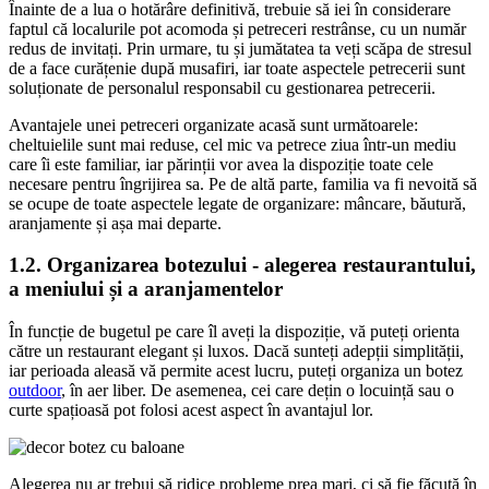
Înainte de a lua o hotărâre definitivă, trebuie să iei în considerare
faptul că localurile pot acomoda și petreceri restrânse, cu un număr
redus de invitați. Prin urmare, tu și jumătatea ta veți scăpa de stresul
de a face curățenie după musafiri, iar toate aspectele petrecerii sunt
soluționate de personalul responsabil cu gestionarea petrecerii.
Avantajele unei petreceri organizate acasă sunt următoarele:
cheltuielile sunt mai reduse, cel mic va petrece ziua într-un mediu
care îi este familiar, iar părinții vor avea la dispoziție toate cele
necesare pentru îngrijirea sa. Pe de altă parte, familia va fi nevoită să
se ocupe de toate aspectele legate de organizare: mâncare, băutură,
aranjamente și așa mai departe.
1.2. Organizarea botezului - alegerea restaurantului,
a meniului și a aranjamentelor
În funcție de bugetul pe care îl aveți la dispoziție, vă puteți orienta
către un restaurant elegant și luxos. Dacă sunteți adepții simplității,
iar perioada aleasă vă permite acest lucru, puteți organiza un botez
outdoor
, în aer liber. De asemenea, cei care dețin o locuință sau o
curte spațioasă pot folosi acest aspect în avantajul lor.
Alegerea nu ar trebui să ridice probleme prea mari, ci să fie făcută în