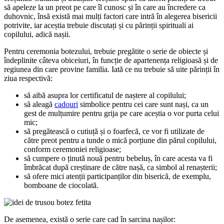
să apeleze la un preot pe care îl cunosc și în care au încredere ca
duhovnic, însă există mai mulți factori care intră în alegerea bisericii
potrivite, iar aceștia trebuie discutați și cu părinții spirituali ai
copilului, adică nașii.
Pentru ceremonia botezului, trebuie pregătite o serie de obiecte și
îndeplinite câteva obiceiuri, în funcție de apartenența religioasă și de
regiunea din care provine familia. Iată ce nu trebuie să uite părinții în
ziua respectivă:
să aibă asupra lor certificatul de naștere al copilului;
să aleagă
cadouri
simbolice pentru cei care sunt nași, ca un
gest de mulțumire pentru grija pe care aceștia o vor purta celui
mic;
să pregătească o cutiuță și o foarfecă, ce vor fi utilizate de
către preot pentru a tunde o mică porțiune din părul copilului,
conform ceremoniei religioase;
să cumpere o ținută nouă pentru bebeluș, în care acesta va fi
îmbrăcat după creștinare de către nașă, ca simbol al renașterii;
să ofere mici atenții participanților din biserică, de exemplu,
bomboane de ciocolată.
De asemenea, există o serie care cad în sarcina nașilor: