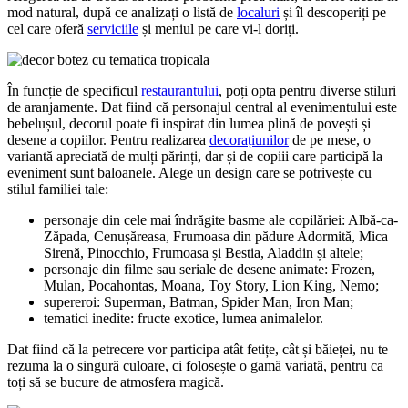
mod natural, după ce analizați o listă de
localuri
și îl descoperiți pe
cel care oferă
serviciile
și meniul pe care vi-l doriți.
În funcție de specificul
restaurantului
, poți opta pentru diverse stiluri
de aranjamente. Dat fiind că personajul central al evenimentului este
bebelușul, decorul poate fi inspirat din lumea plină de povești și
desene a copiilor. Pentru realizarea
decorațiunilor
de pe mese, o
variantă apreciată de mulți părinți, dar și de copiii care participă la
eveniment sunt baloanele. Alege un design care se potrivește cu
stilul familiei tale:
personaje din cele mai îndrăgite basme ale copilăriei: Albă-ca-
Zăpada, Cenușăreasa, Frumoasa din pădure Adormită, Mica
Sirenă, Pinocchio, Frumoasa și Bestia, Aladdin și altele;
personaje din filme sau seriale de desene animate: Frozen,
Mulan, Pocahontas, Moana, Toy Story, Lion King, Nemo;
supereroi: Superman, Batman, Spider Man, Iron Man;
tematici inedite: fructe exotice, lumea animalelor.
Dat fiind că la petrecere vor participa atât fetițe, cât și băieței, nu te
rezuma la o singură culoare, ci folosește o gamă variată, pentru ca
toți să se bucure de atmosfera magică.