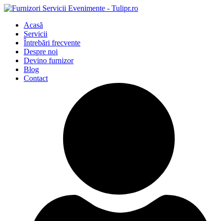
Acasă
Servicii
Întrebări frecvente
Despre noi
Devino furnizor
Blog
Contact