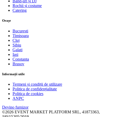
Band-uri și DJ
Rochii și costume
Catering
Orașe
Bucuresti
Timisoara
Cluj
Sibiu
Galati
Iasi
Constanta
Brasov
Informații utile
Termeni și condiții de utilizare
Politica de confidențialitate
Politica de cookies
ANPC
Devino furnizor
©2026 EVENT MARKET PLATFORM SRL, 41873363,
J40/15205/2019