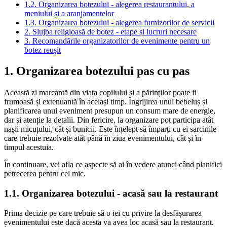
1.2. Organizarea botezului - alegerea restaurantului, a
meniului și a aranjamentelor
1.3. Organizarea botezului - alegerea furnizorilor de servicii
2. Slujba religioasă de botez - etape și lucruri necesare
3. Recomandările organizatorilor de evenimente pentru un
botez reușit
1. Organizarea botezului pas cu pas
Această zi marcantă din viața copilului și a părinților poate fi
frumoasă și extenuantă în același timp. Îngrijirea unui bebeluș și
planificarea unui eveniment presupun un consum mare de energie,
dar și atenție la detalii. Din fericire, la organizare pot participa atât
nașii micuțului, cât și bunicii. Este înțelept să împarți cu ei sarcinile
care trebuie rezolvate atât până în ziua evenimentului, cât și în
timpul acestuia.
În continuare, vei afla ce aspecte să ai în vedere atunci când planifici
petrecerea pentru cel mic.
1.1. Organizarea botezului - acasă sau la restaurant
Prima decizie pe care trebuie să o iei cu privire la desfășurarea
evenimentului este dacă acesta va avea loc acasă sau la restaurant.