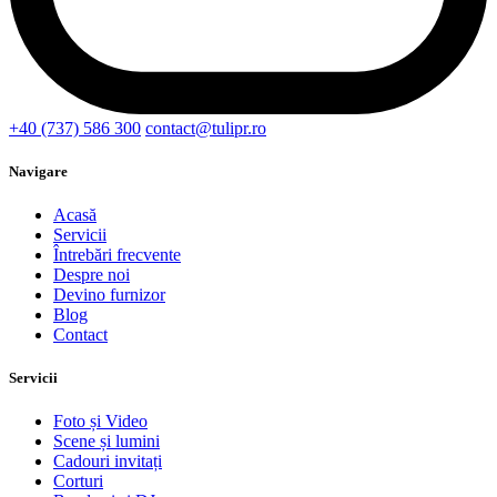
+40 (737) 586 300
contact@tulipr.ro
Navigare
Acasă
Servicii
Întrebări frecvente
Despre noi
Devino furnizor
Blog
Contact
Servicii
Foto și Video
Scene și lumini
Cadouri invitați
Corturi