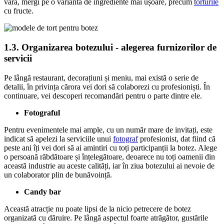
vara, mergi pe o variantă de ingrediente mai ușoare, precum
torturile
cu fructe.
1.3. Organizarea botezului - alegerea furnizorilor de
servicii
Pe lângă restaurant, decorațiuni și meniu, mai există o serie de
detalii, în privința cărora vei dori să colaborezi cu profesioniști. În
continuare, vei descoperi recomandări pentru o parte dintre ele.
Fotograful
Pentru evenimentele mai ample, cu un număr mare de invitați, este
indicat să apelezi la serviciile unui
fotograf
profesionist, dat fiind că
peste ani îți vei dori să ai amintiri cu toți participanții la botez. Alege
o persoană răbdătoare și înțelegătoare, deoarece nu toți oamenii din
această industrie au aceste calități, iar în ziua botezului ai nevoie de
un colaborator plin de bunăvoință.
Candy bar
Această atracție nu poate lipsi de la nicio petrecere de botez
organizată cu dăruire. Pe lângă aspectul foarte atrăgător, gustările