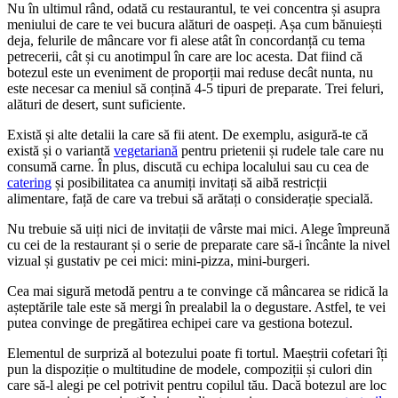
Nu în ultimul rând, odată cu restaurantul, te vei concentra și asupra
meniului de care te vei bucura alături de oaspeți. Așa cum bănuiești
deja, felurile de mâncare vor fi alese atât în concordanță cu tema
petrecerii, cât și cu anotimpul în care are loc acesta. Dat fiind că
botezul este un eveniment de proporții mai reduse decât nunta, nu
este necesar ca meniul să conțină 4-5 tipuri de preparate. Trei feluri,
alături de desert, sunt suficiente.
Există și alte detalii la care să fii atent. De exemplu, asigură-te că
există și o variantă
vegetariană
pentru prietenii și rudele tale care nu
consumă carne. În plus, discută cu echipa localului sau cu cea de
catering
și posibilitatea ca anumiți invitați să aibă restricții
alimentare, față de care va trebui să arătați o considerație specială.
Nu trebuie să uiți nici de invitații de vârste mai mici. Alege împreună
cu cei de la restaurant și o serie de preparate care să-i încânte la nivel
vizual și gustativ pe cei mici: mini-pizza, mini-burgeri.
Cea mai sigură metodă pentru a te convinge că mâncarea se ridică la
așteptările tale este să mergi în prealabil la o degustare. Astfel, te vei
putea convinge de pregătirea echipei care va gestiona botezul.
Elementul de surpriză al botezului poate fi tortul. Maeștrii cofetari îți
pun la dispoziție o multitudine de modele, compoziții și culori din
care să-l alegi pe cel potrivit pentru copilul tău. Dacă botezul are loc