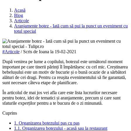
Acasă
Blog
Articole
Aranjamente botez - Iată cum să pui la punct un eveniment cu
totul special
#Articole
/ Scris de
Ioana
la
19-02-2021
După venirea pe lume a copilului, botezul este următorul moment
important pe care tinerii părinți îl împărtășesc cu cel mic. Creștinarea
bebelușului este un motiv de bucurie și o bună ocazie de a sărbători
alături de cei dragi. Pentru ca reușita evenimentului să fie garantată,
sunt necesare câteva etape de planificare.
În articolul de mai jos vei afla care este lista lucrurilor necesare
pentru botez, idei de tematici și aranjamente, precum și care sunt
sfaturile experților pentru a te bucura de o zi minunată.
Cuprins
1. Organizarea botezului pas cu pas
1.1. Organizarea botezului - acasă sau la restaurant