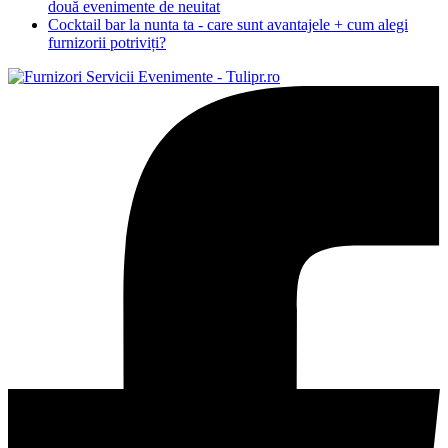
două evenimente de neuitat
Cocktail bar la nunta ta - care sunt avantajele + cum alegi
furnizorii potriviți?