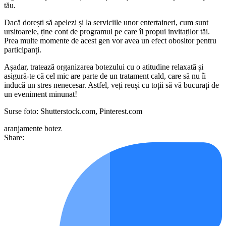
tău.
Dacă dorești să apelezi și la serviciile unor entertaineri, cum sunt
ursitoarele, ține cont de programul pe care îl propui invitaților tăi.
Prea multe momente de acest gen vor avea un efect obositor pentru
participanți.
Așadar, tratează organizarea botezului cu o atitudine relaxată și
asigură-te că cel mic are parte de un tratament cald, care să nu îi
inducă un stres nenecesar. Astfel, veți reuși cu toții să vă bucurați de
un eveniment minunat!
Surse foto: Shutterstock.com, Pinterest.com
aranjamente
botez
Share: