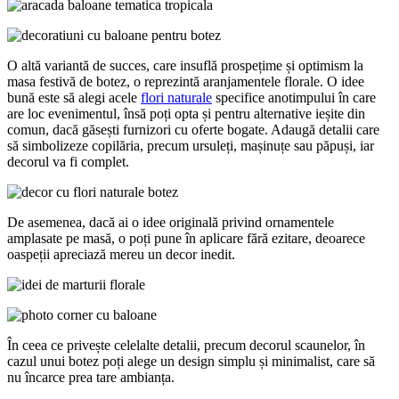
O altă variantă de succes, care insuflă prospețime și optimism la
masa festivă de botez, o reprezintă aranjamentele florale. O idee
bună este să alegi acele
flori naturale
specifice anotimpului în care
are loc evenimentul, însă poți opta și pentru alternative ieșite din
comun, dacă găsești furnizori cu oferte bogate. Adaugă detalii care
să simbolizeze copilăria, precum ursuleți, mașinuțe sau păpuși, iar
decorul va fi complet.
De asemenea, dacă ai o idee originală privind ornamentele
amplasate pe masă, o poți pune în aplicare fără ezitare, deoarece
oaspeții apreciază mereu un decor inedit.
În ceea ce privește celelalte detalii, precum decorul scaunelor, în
cazul unui botez poți alege un design simplu și minimalist, care să
nu încarce prea tare ambianța.