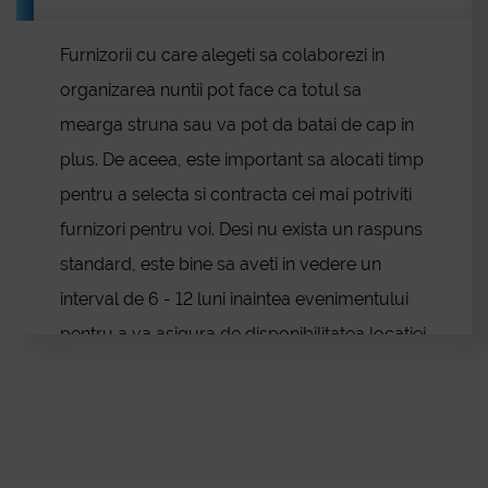
Alexandria
Voluntari
Furnizorii cu care alegeti sa colaborezi in
Lugoj
organizarea nuntii pot face ca totul sa
Medgidia
Blog
Onești
mearga struna sau va pot da batai de cap in
Miercurea Ciuc
plus. De aceea, este important sa alocati timp
Sighetu Marmației
pentru a selecta si contracta cei mai potriviti
Petroșani
furnizori pentru voi. Desi nu exista un raspuns
Mangalia
standard, este bine sa aveti in vedere un
Tecuci
Odorheiu Secuiesc
interval de 6 - 12 luni inaintea evenimentului
Râmnicu Sărat
pentru a va asigura de disponibilitatea locatiei
Pașcani
Conta
si a furnizorilor.
Dej
Reghin
Năvodari
Câmpina