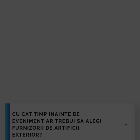
Bistrița
Tulcea
Reșița
Slatina
Călărași
Devin
Alba Iulia
Giurgiu
Deva
Hunedoara
Zalău
furniz
Sfântu Gheorghe
Bârlad
Vaslui
Roman
CU CAT TIMP INAINTE DE
Turda
EVENIMENT AR TREBUI SA ALEGI
Mediaș
FURNIZORII DE ARTIFICII
Slobozia
EXTERIOR?