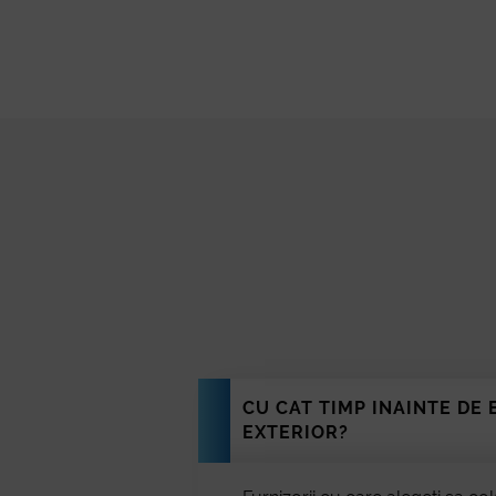
Oradea
Brăila
Arad
Pitești
Sibiu
Bacău
Târgu Mureș
Baia Mare
Buzău
Botoșani
Satu Mare
Râmnicu Vâlce
Drobeta-Turnu 
Suceava
CU CAT TIMP INAINTE DE 
Piatra Neamț
EXTERIOR?
Târgu Jiu
Târgoviște
Focșani