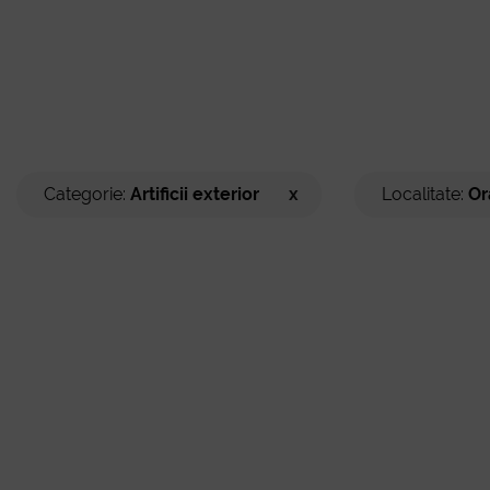
Categorie:
Artificii exterior
x
Localitate:
Or
Artificii pentru scenă
București
Artificii tort
Cluj-Napoca
Artificii exterior
Timișoara
Altele
Iași
Constanța
Craiova
Brașov
Galați
Ploiești