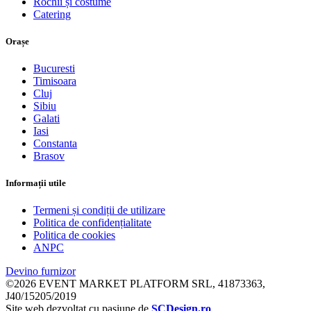
Rochii și costume
Catering
Orașe
Bucuresti
Timisoara
Cluj
Sibiu
Galati
Iasi
Constanta
Brasov
Informații utile
Termeni și condiții de utilizare
Politica de confidențialitate
Politica de cookies
ANPC
Devino furnizor
©2026 EVENT MARKET PLATFORM SRL, 41873363,
J40/15205/2019
Site web dezvoltat cu pasiune de
SCDesign.ro