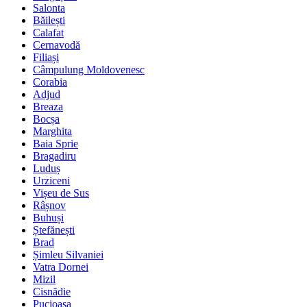
Salonta
Băilești
Calafat
Cernavodă
Filiași
Câmpulung Moldovenesc
Corabia
Adjud
Breaza
Bocșa
Marghita
Baia Sprie
Bragadiru
Luduș
Urziceni
Vișeu de Sus
Râșnov
Buhuși
Ștefănești
Brad
Șimleu Silvaniei
Vatra Dornei
Mizil
Cisnădie
Pucioasa