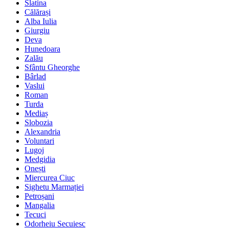
Slatina
Călărași
Alba Iulia
Giurgiu
Deva
Hunedoara
Zalău
Sfântu Gheorghe
Bârlad
Vaslui
Roman
Turda
Mediaș
Slobozia
Alexandria
Voluntari
Lugoj
Medgidia
Onești
Miercurea Ciuc
Sighetu Marmației
Petroșani
Mangalia
Tecuci
Odorheiu Secuiesc