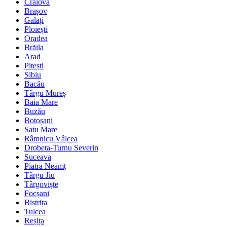
Craiova
Brașov
Galați
Ploiești
Oradea
Brăila
Arad
Pitești
Sibiu
Bacău
Târgu Mureș
Baia Mare
Buzău
Botoșani
Satu Mare
Râmnicu Vâlcea
Drobeta-Turnu Severin
Suceava
Piatra Neamț
Târgu Jiu
Târgoviște
Focșani
Bistrița
Tulcea
Reșița