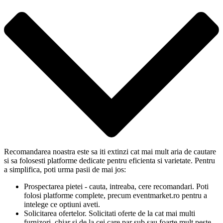
Recomandarea noastra este sa iti extinzi cat mai mult aria de cautare
si sa folosesti platforme dedicate pentru eficienta si varietate. Pentru
a simplifica, poti urma pasii de mai jos:
Prospectarea pietei - cauta, intreaba, cere recomandari. Poti
folosi platforme complete, precum eventmarket.ro pentru a
intelege ce optiuni aveti.
Solicitarea ofertelor. Solicitati oferte de la cat mai multi
furnizori, chiar si de la cei care par sub sau foarte mult peste