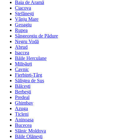
Baia de Aramă
Ciacova
Ștefănești
Vânju Mare
Geoagiu
Rupea
Sângeorgiu de Pădure
Negru Vodă
Abrud
Isaccea
Băile Herculane
Milișăuți
Cavnic
Fierbinți-Târg
Săliștea de Sus
Bălcești
Berbești
Predeal
Ghimbav
Azuga
Țicleni
Aninoasa
Bucecea
Slănic Moldova
Băile Olănești