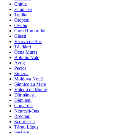
Chitila
Zimnicea
Toplița
Otopeni
Ovidiu
Gura Humorului
Găești
Vicovu de Sus
Țăndărei
Ocna Mureș
Bolintin-Vale
Avrig
Pecica
Simeria
Moldova Nouă
Sânnicolau Mare
Vălenii de Munte
Dărmănești
Dăbuleni
Comarnic
Negrești-Oaș
Rovinari
Scornicești
Târgu Lăpuș
Săcueni