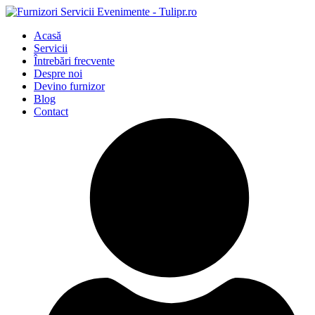
Acasă
Servicii
Întrebări frecvente
Despre noi
Devino furnizor
Blog
Contact