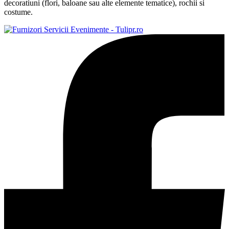
decoratiuni (flori, baloane sau alte elemente tematice), rochii si
costume.