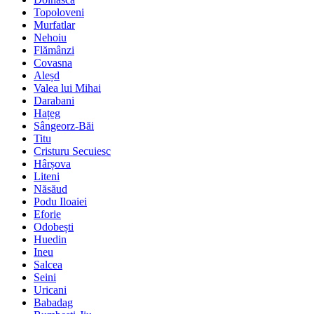
Topoloveni
Murfatlar
Nehoiu
Flămânzi
Covasna
Aleșd
Valea lui Mihai
Darabani
Hațeg
Sângeorz-Băi
Titu
Cristuru Secuiesc
Hârșova
Liteni
Năsăud
Podu Iloaiei
Eforie
Odobești
Huedin
Ineu
Salcea
Seini
Uricani
Babadag