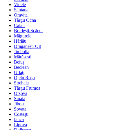
Videle
Sântana
Oravița
Târgu Ocna
Călan
Boldești-Scăeni
Măgurele
Hârlău
Drăgănești-Olt
Jimbolia
Mărășești
Beiuș
Beclean
Urlați
Oțelu Roșu
Strehaia
Târgu Frumos
Orșova
Sinaia
Jibou
Sovata
Costești
Ianca
Lipova
Dolhasca