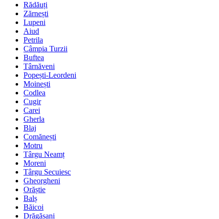
Rădăuți
Zărnești
Lupeni
Aiud
Petrila
Câmpia Turzii
Buftea
Târnăveni
Popești-Leordeni
Moinești
Codlea
Cugir
Carei
Gherla
Blaj
Comănești
Motru
Târgu Neamț
Moreni
Târgu Secuiesc
Gheorgheni
Orăștie
Balș
Băicoi
Drăgășani