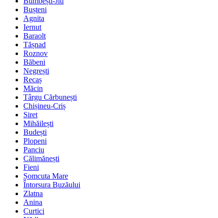
Bumbești-Jiu
Bușteni
Agnita
Iernut
Baraolt
Tășnad
Roznov
Băbeni
Negrești
Recaș
Măcin
Târgu Cărbunești
Chișineu-Criș
Siret
Mihăilești
Budești
Plopeni
Panciu
Călimănești
Fieni
Șomcuta Mare
Întorsura Buzăului
Zlatna
Anina
Curtici