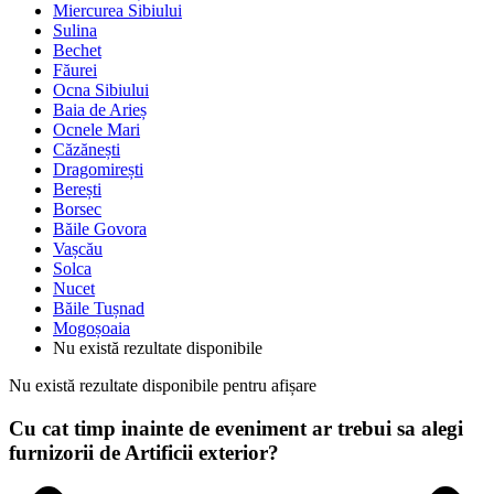
Miercurea Sibiului
Sulina
Bechet
Făurei
Ocna Sibiului
Baia de Arieș
Ocnele Mari
Căzănești
Dragomirești
Berești
Borsec
Băile Govora
Vașcău
Solca
Nucet
Băile Tușnad
Mogoșoaia
Nu există rezultate disponibile
Nu există rezultate disponibile pentru afișare
Cu cat timp inainte de eveniment ar trebui sa alegi
furnizorii de Artificii exterior?