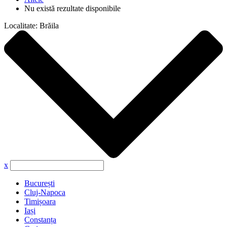
Nu există rezultate disponibile
Localitate:
Brăila
x
București
Cluj-Napoca
Timișoara
Iași
Constanța