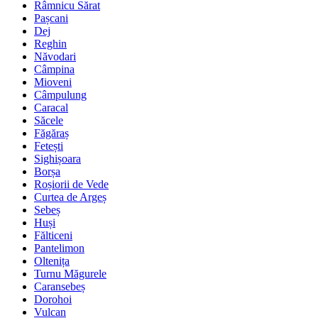
Râmnicu Sărat
Pașcani
Dej
Reghin
Năvodari
Câmpina
Mioveni
Câmpulung
Caracal
Săcele
Făgăraș
Fetești
Sighișoara
Borșa
Roșiorii de Vede
Curtea de Argeș
Sebeș
Huși
Fălticeni
Pantelimon
Oltenița
Turnu Măgurele
Caransebeș
Dorohoi
Vulcan