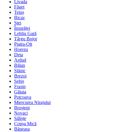
Livada
Făget
Teiuș
Bicaz
Ștei
Însurăței
Lehliu Gară
Târgu Bujor
Piatra-Olt
Horezu
Deta
Ardud
Bălan
Slănic
Brezoi
Sebiș
Frasin
Gătaia
Potcoava
Miercurea Nirajului
Broșteni
Novaci
Săliște
Copșa Mică
Băneasa