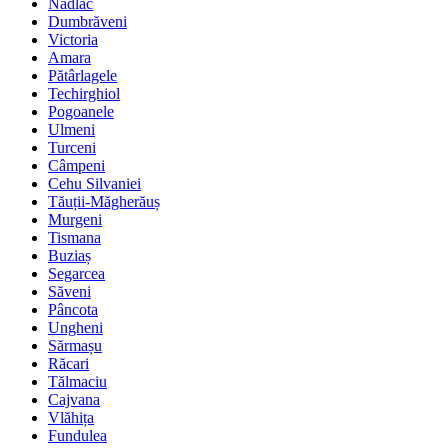
Nădlac
Dumbrăveni
Victoria
Amara
Pătârlagele
Techirghiol
Pogoanele
Ulmeni
Turceni
Câmpeni
Cehu Silvaniei
Tăuții-Măgherăuș
Murgeni
Tismana
Buziaș
Segarcea
Săveni
Pâncota
Ungheni
Sărmașu
Răcari
Tălmaciu
Cajvana
Vlăhița
Fundulea