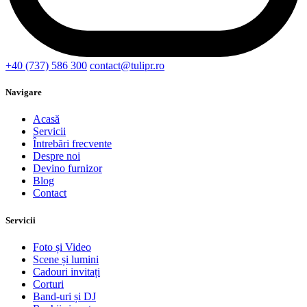
+40 (737) 586 300
contact@tulipr.ro
Navigare
Acasă
Servicii
Întrebări frecvente
Despre noi
Devino furnizor
Blog
Contact
Servicii
Foto și Video
Scene și lumini
Cadouri invitați
Corturi
Band-uri și DJ