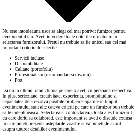
Nu este intotdeauna usor sa alegi cel mai potrivit furnizor pentru
evenimentul tau. Aveti in vedere toate criteriile urmatoare in
selectarea furnizorului. Pretul nu trebuie sa fie unicul sau cel mai
important criteriu de selectie.
Servicii incluse
Disponibilitate
Calitate (portofoliu)
Profesionalism (recomandari si discutii)
Pret
..si nu in ultimul rand chimia pe care o aveti cu persoana respectiva.
In plus, seriozitate, creativitate, experienta, promptitudine si
capacitatea de a rezolva posibile probleme aparute in timpul
evenimentului sunt alte cateva criterii pe care un furnizor bun trebuie
sa le indeplineasca. Selectarea si contractarea. Odata ales furnizorul
cu care doriti sa colaborati, este important sa aveti o discutie extinsa
in care puteti prezenta asteptarile voastre si va puneti de acord
asupra tuturor detaliilor evenimentului.