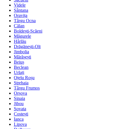
Videle
Sântana
Oravița
Târgu Ocna
Călan
Boldești-Scăeni
Măgurele
Hârlău
Drăgănești-Olt
Jimbolia
Mărășești
Beiuș
Beclean
Urlați
Oțelu Roșu
Strehaia
Târgu Frumos
Orșova
Sinaia
Jibou
Sovata
Costești
Ianca
Lipova