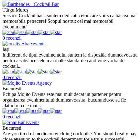
Târgu Mureș
Servicii Cocktail bar - suntem dedicati celor care vor sa aiba cea mai
memorabila petrecere! Scopul nostru: cel mai memorabil
evebniment!
0 recenzii
Iași
Indiferent de tipul evenimentului suntem la dispozitia dumneavoastra
pentru a satisface cele mai inalte standarde cand vine vorba de
cocktail...
0 recenzii
București
Echipa Mojito Events este mai mult decat un partener pentru
organizarea evenimentului dumneavoastra, bucurandu-se sa fie
alaturi in cele mai...
0 recenzii
București
Are you tired of mediocre wedding cocktails? You should really pay
close attention to the cocktail department for a truly successful