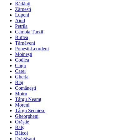
Rădăuți
Zărnești
Lupeni
Aiud
Petrila
Câmpia Turzii
Buftea
Târnăveni
Popești-Leordeni
Moinești
Codlea
Cugir
Carei
Gherla
Blaj
Comănești
Motru
Târgu Neamț
Moreni
Târgu Secuiesc
Gheorgheni
Orăștie
Balș
Băicoi
Drăgășani