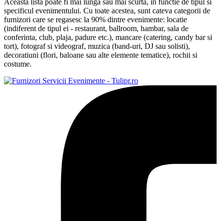
Aceasta lista poate fi mai lunga sau mai scurta, in functie de tipul si
specificul evenimentului. Cu toate acestea, sunt cateva categorii de
furnizori care se regasesc la 90% dintre evenimente: locatie
(indiferent de tipul ei - restaurant, ballroom, hambar, sala de
conferinta, club, plaja, padure etc.), mancare (catering, candy bar si
tort), fotograf si videograf, muzica (band-uri, DJ sau solisti),
decoratiuni (flori, baloane sau alte elemente tematice), rochii si
costume.