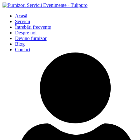
Acasă
Servicii
Întrebări frecvente
Despre noi
Devino furnizor
Blog
Contact