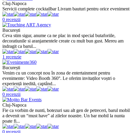
Cluj-Napoca
Servicii complete cocktailbar Livram bauturi pentru orice eveniment
0 recenzii
București
Ceva stim sigur, anume ca ne plac in mod special butaforiile,
decoratiunile si aranjamentele create cu mult bun gust. Mereu am
indragit ca barul...
1 recenzie
București
Venim cu un concept nou în zona de entertainment pentru
evenimente: Video Booth 360°. Le oferim invitaților voștri o
experiență inedită, captând...
0 recenzii
Cluj-Napoca
Fie ca vorbim de nunti, botezuri sau alt gen de petreceri, barul mobil
a devenit un “must have” al zilelor noastre. Un bar mobil la nunta
poate fi...
0 recenzii