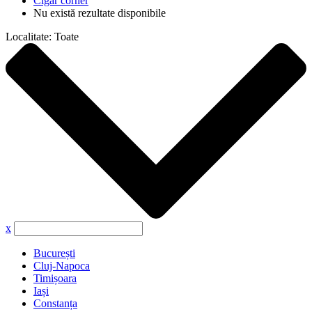
Cigar corner
Nu există rezultate disponibile
Localitate:
Toate
x
București
Cluj-Napoca
Timișoara
Iași
Constanța