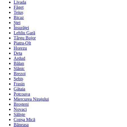
Livada
Făget
Teiuș
Bicaz
Ștei
Însurăței
Lehliu Gară
Târgu Bujor
Piatra-Olt
Horezu
Deta
Ardud
Bălan
Slănic
Brezoi
Sebiș
Frasin
Gătaia
Potcoava
Miercurea Nirajului
Broșteni
Novaci
Săliște
Copșa Mică
Băneasa