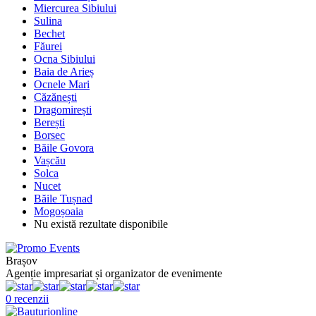
Miercurea Sibiului
Sulina
Bechet
Făurei
Ocna Sibiului
Baia de Arieș
Ocnele Mari
Căzănești
Dragomirești
Berești
Borsec
Băile Govora
Vașcău
Solca
Nucet
Băile Tușnad
Mogoșoaia
Nu există rezultate disponibile
Brașov
Agenție impresariat și organizator de evenimente
0 recenzii