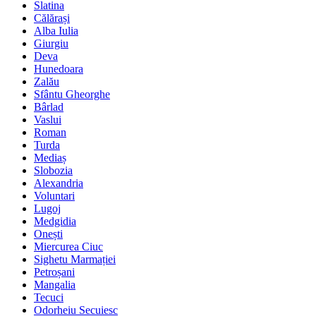
Slatina
Călărași
Alba Iulia
Giurgiu
Deva
Hunedoara
Zalău
Sfântu Gheorghe
Bârlad
Vaslui
Roman
Turda
Mediaș
Slobozia
Alexandria
Voluntari
Lugoj
Medgidia
Onești
Miercurea Ciuc
Sighetu Marmației
Petroșani
Mangalia
Tecuci
Odorheiu Secuiesc