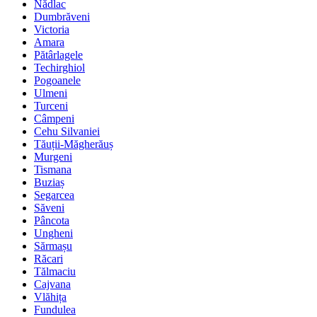
Nădlac
Dumbrăveni
Victoria
Amara
Pătârlagele
Techirghiol
Pogoanele
Ulmeni
Turceni
Câmpeni
Cehu Silvaniei
Tăuții-Măgherăuș
Murgeni
Tismana
Buziaș
Segarcea
Săveni
Pâncota
Ungheni
Sărmașu
Răcari
Tălmaciu
Cajvana
Vlăhița
Fundulea