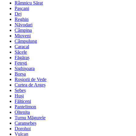
Râmnicu Sărat
Pașcani
Dej
Reghin
Năvodari
Câmpina
Mioveni
Câmpulung
Caracal
Săcele
Făgăraș
Fetești
Sighișoara
Borșa
Roșiorii de Vede
Curtea de Argeș
Sebeș
Huși
Fălticeni
Pantelimon
Oltenița
Turnu Măgurele
Caransebeș
Dorohoi
Vulcan