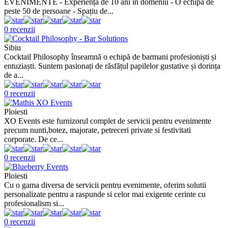
EVENIMENTE - Experiență de 10 ani în domeniu - O echipă de
peste 50 de persoane - Spațiu de...
0 recenzii
Sibiu
Cocktail Philosophy înseamnă o echipă de barmani profesioniști și
entuziaști. Suntem pasionați de răsfățul papilelor gustative și dorința
de a...
0 recenzii
Ploiesti
XO Events este furnizorul complet de servicii pentru evenimente
precum nunti,botez, majorate, petreceri private si festivitati
corporate. De ce...
0 recenzii
Ploiesti
Cu o gama diversa de servicii pentru evenimente, oferim solutii
personalizate pentru a raspunde si celor mai exigente cerinte cu
profesionalism si...
0 recenzii