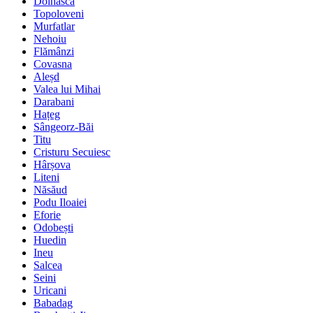
Dolhasca
Topoloveni
Murfatlar
Nehoiu
Flămânzi
Covasna
Aleșd
Valea lui Mihai
Darabani
Hațeg
Sângeorz-Băi
Titu
Cristuru Secuiesc
Hârșova
Liteni
Năsăud
Podu Iloaiei
Eforie
Odobești
Huedin
Ineu
Salcea
Seini
Uricani
Babadag