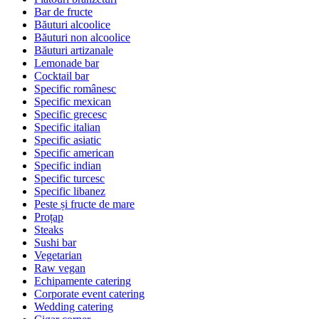
Bar de fructe
Băuturi alcoolice
Băuturi non alcoolice
Băuturi artizanale
Lemonade bar
Cocktail bar
Specific românesc
Specific mexican
Specific grecesc
Specific italian
Specific asiatic
Specific american
Specific indian
Specific turcesc
Specific libanez
Peste și fructe de mare
Proțap
Steaks
Sushi bar
Vegetarian
Raw vegan
Echipamente catering
Corporate event catering
Wedding catering