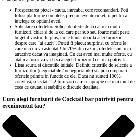
Prospectarea pietei - cauta, intreaba, cere recomandari. Poti
folosi platforme complete, precum eventmarket.ro pentru a
intelege ce optiuni aveti.
Solicitarea ofertelor. Solicitati oferte de la cat mai multi
furnizori, chiar si de la cei care par sub sau foarte mult peste
bugetul vostru. In plus, nu te limita doar la acei furnizori
despre care "ai auzit". Puteti fi placut surprinsi cu oferte la
care nici nu va asteptati! In 70% din cazuri, ofertele sunt mai
atractive decat va imaginati. Cu cat aveti mai multe oferte, cu
atat mai usor va va fi sa alegeti furnizorul cel mai potrivit.
Lista scurta si discutiile initiale. Definiti criteriile de selectie a
furnizorilor (negociabile / nenegociabile) si apoi comparati
ofertele primite in functie de ele. Daca nu sunteti 100%
convinsi, selectati 1-2 furnizori care se apropie cel mai mult de
ceea ce cautati si stabiliti o discutie detaliata.
Cum alegi furnizorii de Cocktail bar potriviti pentru
evenimentul tau?