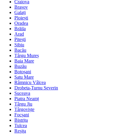
Craiova
Brașov
Galați
Ploiești
Oradea
Brăila
Arad
Pitești
Sibiu
Bacău
Târgu Mureș
Baia Mare
Buzău
Botoșani
Satu Mare
Râmnicu Vâlcea
Drobeta-Turnu Severin
Suceava
Piatra Neamț
Târgu Jiu
Târgoviște
Focșani
Bistrița
Tulcea
Reșița