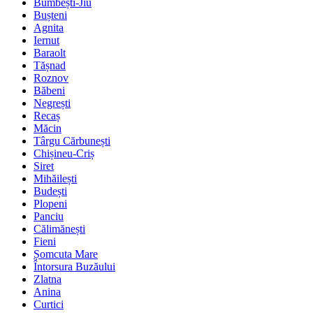
Bumbești-Jiu
Bușteni
Agnita
Iernut
Baraolt
Tășnad
Roznov
Băbeni
Negrești
Recaș
Măcin
Târgu Cărbunești
Chișineu-Criș
Siret
Mihăilești
Budești
Plopeni
Panciu
Călimănești
Fieni
Șomcuta Mare
Întorsura Buzăului
Zlatna
Anina
Curtici