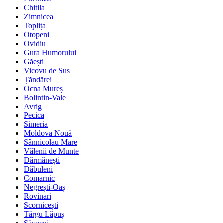
Chitila
Zimnicea
Toplița
Otopeni
Ovidiu
Gura Humorului
Găești
Vicovu de Sus
Țăndărei
Ocna Mureș
Bolintin-Vale
Avrig
Pecica
Simeria
Moldova Nouă
Sânnicolau Mare
Vălenii de Munte
Dărmănești
Dăbuleni
Comarnic
Negrești-Oaș
Rovinari
Scornicești
Târgu Lăpuș
Săcueni