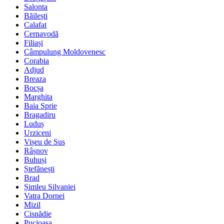
Salonta
Băilești
Calafat
Cernavodă
Filiași
Câmpulung Moldovenesc
Corabia
Adjud
Breaza
Bocșa
Marghita
Baia Sprie
Bragadiru
Luduș
Urziceni
Vișeu de Sus
Râșnov
Buhuși
Ștefănești
Brad
Șimleu Silvaniei
Vatra Dornei
Mizil
Cisnădie
Pucioasa